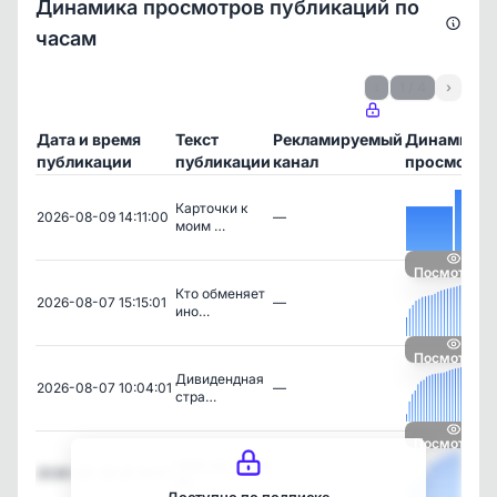
Динамика просмотров публикаций по
часам
‹
1 / 4
›
Дата и время
Текст
Рекламируемый
Динамика
публикации
публикации
канал
просмотро
Карточки к
2026-08-09 14:11:00
—
моим …
Посмотреть
Кто обменяет
2026-08-07 15:15:01
—
ино…
Посмотреть
Дивидендная
2026-08-07 10:04:01
—
стра…
Посмотреть
Цель до конца
2026-08-06 20:10:01
—
20…