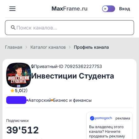
Max
Frame.ru
Вход
☀️
Главная
Каталог каналов
Профиль канала
·
🔒
Приватный
ID 70925362227753
Инвестиции Студента
5,0
(2)
A+
РКН
Авторский
Бизнес и финансы
реклама
Подписчики
39'512
Вы владелец этого
канала? Начните
продавать рекламу