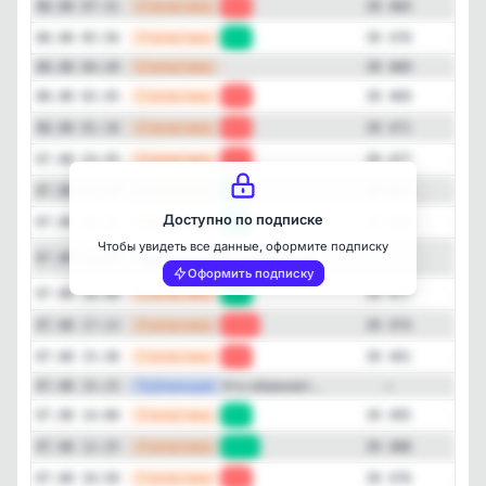
—
Статистика
08.08 07:31
-6
39 464
—
Статистика
08.08 05:56
+1
39 470
Закрыть
—
Статистика
08.08 04:20
39 469
—
Статистика
08.08 02:45
-2
39 469
—
Статистика
08.08 01:10
-6
39 471
—
Статистика
07.08 23:35
-8
39 477
—
Статистика
07.08 22:00
+3
39 485
Доступно по подписке
—
Статистика
07.08 20:24
+5
39 482
Чтобы увидеть все данные, оформите подписку
Публикация
[max
❗Т-БАНК забл...
07.08 19:03
—
Оформить подписку
—
Статистика
07.08 18:48
+3
39 477
—
Статистика
07.08 17:13
-17
39 474
—
Статистика
07.08 15:36
-4
39 491
—
Публикация
Кто обменяет...
07.08 15:15
—
—
Статистика
07.08 14:00
+7
39 495
—
Статистика
07.08 12:25
+12
39 488
—
Статистика
07.08 10:50
-9
39 476