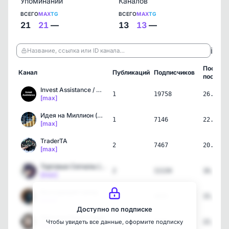
Упоминаний
Каналов
ВСЕГО
MAX
TG
ВСЕГО
MAX
TG
21
21
—
13
13
—
ℹ️
Название, ссылка или ID канала…
Послед
Канал
Публикаций
Подписчиков
пост
Invest Assistance / Инве…
1
19758
26.07.2
[max]
Идея на Миллион (Trendom…
1
7146
22.07.2
[max]
TraderTA
2
7467
20.07.2
[max]
Торговые Сигналы (Trendo…
2
11134
16.07.2
[max]
Восходящий тренд
2
4655
15.07.2
[max]
Доступно по подписке
Простые Инвестиции
2
9381
22.06.2
Чтобы увидеть все данные, оформите подписку
[max]