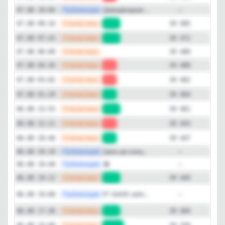
—
Публикация
Дивидендная ...
07.08 10:04
—
—
Статистика
07.08 09:16
+13
39 485
—
Статистика
07.08 07:43
+12
39 472
—
Статистика
07.08 06:09
39 460
—
Статистика
07.08 04:36
-2
39 460
—
Статистика
07.08 03:02
-2
39 462
—
Статистика
07.08 01:29
+3
39 464
—
Статистика
06.08 23:55
+18
39 461
—
Статистика
06.08 22:21
-4
39 443
—
Статистика
06.08 20:46
+3
39 447
—
Публикация
Цель до конц...
06.08 20:10
—
—
Публикация
😁
06.08 19:40
—
—
Статистика
06.08 19:12
+40
39 444
Публикация
[max
❗Т-БАНК забл...
06.08 19:00
—
—
Статистика
06.08 17:36
+46
39 404