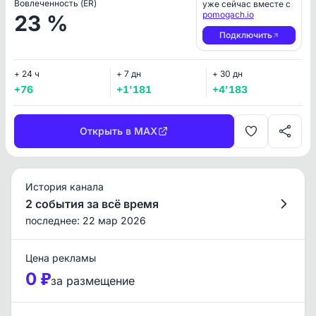
Вовлеченность (ER)
уже сейчас вместе с
pomogach.io
23 %
Подключить
+ 24 ч
+ 7 дн
+ 30 дн
+76
+1'181
+4'183
Открыть в MAX
История канала
2 события за всё время
последнее: 22 мар 2026
Цена рекламы
0 ₽
за размещение