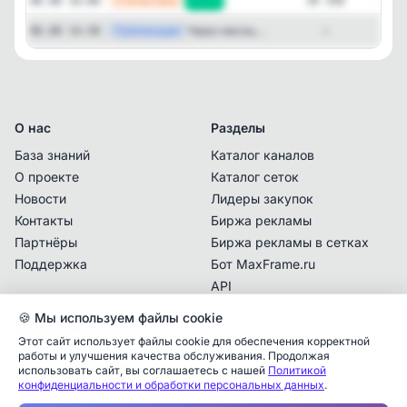
—
Статистика
06.08 16:00
+255
39 358
Публикация
[max
Через месяц ...
06.08 14:30
—
О нас
Разделы
База знаний
Каталог каналов
О проекте
Каталог сеток
Новости
Лидеры закупок
Контакты
Биржа рекламы
Партнёры
Биржа рекламы в сетках
Поддержка
Бот MaxFrame.ru
API
🍪 Мы используем файлы cookie
Документы
Этот сайт использует файлы cookie для обеспечения корректной
Политика
работы и улучшения качества обслуживания. Продолжая
конфиденциальности
использовать сайт, вы соглашаетесь с нашей
Политикой
конфиденциальности и обработки персональных данных
.
Пользовательское
Аналитика упоминаний
✕
соглашение