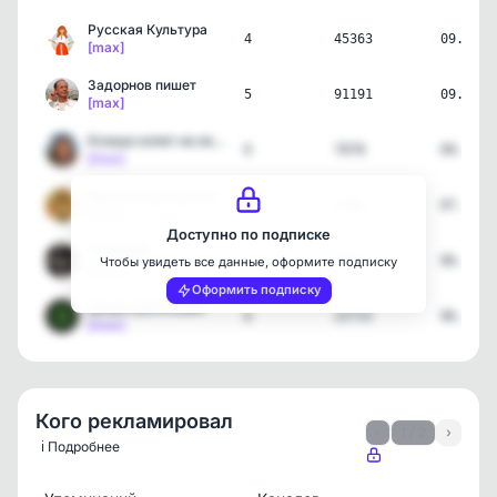
Русская Культура
4
45363
09.08.2
[max]
Задорнов пишет
5
91191
09.08.2
[max]
Ксюша копит на квартиру
6
7078
09.08.2
[max]
Миллион для дочек
5
2396
07.08.2
[max]
Доступно по подписке
ТРЕЙДЕР
7
4807
06.08.2
Чтобы увидеть все данные, оформите подписку
[max]
Оформить подписку
Децентрализация
6
22715
06.08.2
[max]
Кого рекламировал
‹
1 / 2
›
ℹ️ Подробнее