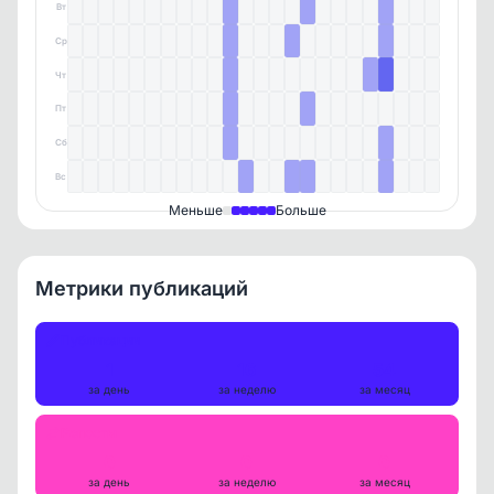
Вт
Ср
88B379DDCEE449F3
17.03.2026
Чт
Круто
Пт
Сб
Вс
Меньше
Больше
Метрики публикаций
Публикации
1
16
54
за день
за неделю
за месяц
Репосты
0
0
0
за день
за неделю
за месяц