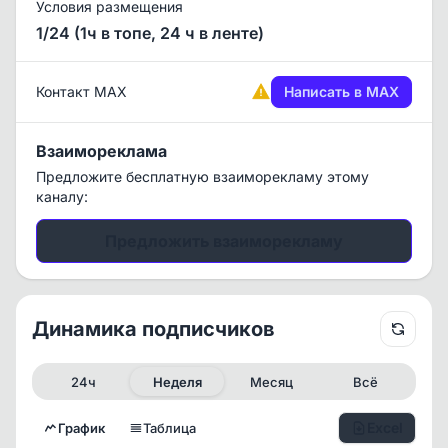
Условия размещения
1/24 (1ч в топе, 24 ч в ленте)
Контакт MAX
Написать в MAX
Взаимореклама
Предложите бесплатную взаиморекламу этому
каналу:
Предложить взаиморекламу
Динамика подписчиков
24ч
Неделя
Месяц
Всё
Excel
График
Таблица