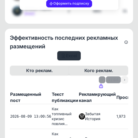
Оформить подписку
Grionov Capital
2
4801
16.06.2
[max]
Эффективность последних рекламных
размещений
Excel
Кто реклам.
Кого реклам.
‹
1 / 64
›
Размещенный
Текст
Рекламирующий
Просмот
пост
публиакции
канал
Как
топливный
Забытая
1,973
2026-08-09 13:00:56
кризис
История
повлия...
Как