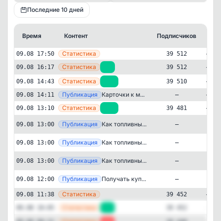
Последние 10 дней
Время
Контент
Подписчиков
Кт
—
Статистика
09.08 17:50
39 512
—
Статистика
09.08 16:17
+2
39 512
—
Статистика
09.08 14:43
+29
39 510
—
Публикация
Карточки к м...
09.08 14:11
—
—
Статистика
09.08 13:10
+29
39 481
Публикация
[max
Как топливны...
09.08 13:00
—
Публикация
[max
Как топливны...
09.08 13:00
—
Публикация
[max
Как топливны...
09.08 13:00
—
Авторский
Бизнес и финансы
✕
Публикация
[max
Инвестиции Студента
Получать куп...
09.08 12:00
—
39'512
подписчиков
—
Статистика
09.08 11:38
39 452
Подписчиков за 24 часа
—
Статистика
09.08 10:05
+4
39 452
+76