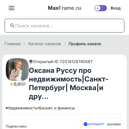
Max
Frame.ru
Вход
☀️
Главная
Каталог каналов
Профиль канала
·
🌍
Открытый
ID 72014128740587
Оксана Руссу про
недвижимость|Санкт-
0,0
(0)
Петербург| Москва|и
дру…
Недвижимость
Бизнес и финансы
реклама
Подписчики