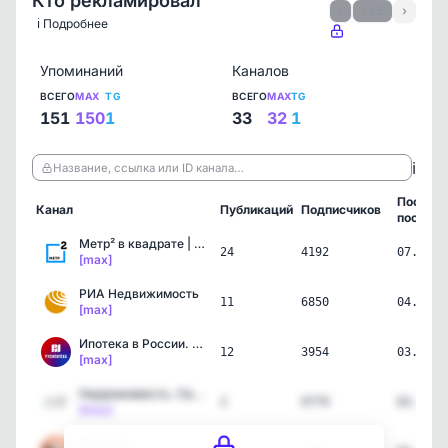
Кто рекламировал
‹
1 / 5
›
ℹ️ Подробнее
Упоминаний
Каналов
ВСЕГО
MAX
TG
ВСЕГО
MAX
TG
151
150
1
33
32
1
ℹ️
Название, ссылка или ID канала…
Послед
Канал
Публикаций
Подписчиков
пост
Метр² в квадрате | Недви…
24
4192
07.08.2
[max]
РИА Недвижимость
11
6850
04.08.2
[max]
Ипотека в России. Новост…
12
3954
03.08.2
[max]
Недвижимость. Свои на юге
2
9779
03.08.2
[max]
Монолит