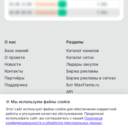
—
Статистика
04.08 11:00
+1
3 642
—
Статистика
04.08 09:28
+2
3 641
О нас
Разделы
База знаний
Каталог каналов
О проекте
Каталог сеток
Новости
Лидеры закупок
Контакты
Биржа рекламы
Партнёры
Биржа рекламы в сетках
Поддержка
Бот MaxFrame.ru
API
🍪 Мы используем файлы cookie
Документы
Этот сайт использует файлы cookie для обеспечения корректной
Политика
работы и улучшения качества обслуживания. Продолжая
конфиденциальности
использовать сайт, вы соглашаетесь с нашей
Политикой
Аналитика упоминаний
✕
конфиденциальности и обработки персональных данных
.
Пользовательское