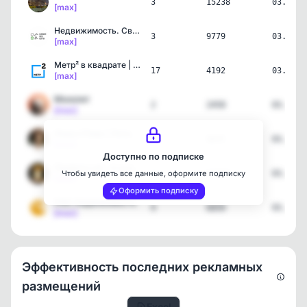
3
15238
03.08.2
[max]
Недвижимость. Свои на юге
3
9779
03.08.2
[max]
Метр² в квадрате | Недви…
17
4192
03.08.2
[max]
Монолит
2
2458
03.08.2
[max]
ИнвестТема | Литвинов Вл…
1
6835
03.08.2
[max]
Доступно по подписке
Профита нет. А если найд…
3
67294
03.08.2
Чтобы увидеть все данные, оформите подписку
[max]
Оформить подписку
РИА Недвижимость
9
6850
03.08.2
[max]
Эффективность последних рекламных
размещений
Excel