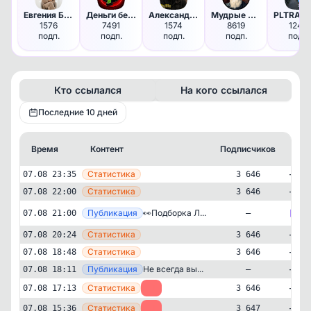
Евгения Белова I Масштаб в де…
Деньги без цензуры
Александр про семейные финансы
Мудрые Цитаты | Саморазвитие
1576
7491
1574
8619
1244
подп.
подп.
подп.
подп.
подп.
Кто ссылался
На кого ссылался
Последние 10 дней
Время
Контент
Подписчиков
Кт
—
Статистика
07.08 23:35
3 646
—
Статистика
07.08 22:00
3 646
Публикация
[max
👀Подборка Л...
07.08 21:00
—
—
Статистика
07.08 20:24
3 646
—
Статистика
07.08 18:48
3 646
—
Публикация
Не всегда вы...
07.08 18:11
—
—
Статистика
07.08 17:13
-1
3 646
—
Статистика
07.08 15:36
-1
3 647