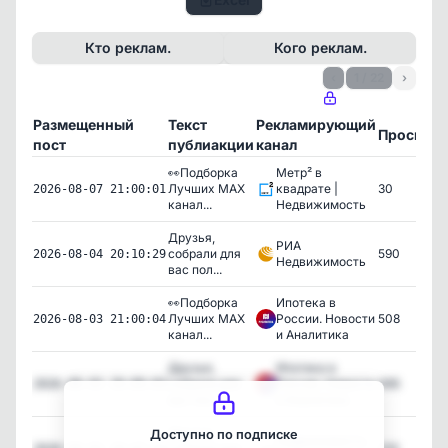
Кто реклам.
Кого реклам.
‹
1 / 22
›
Размещенный
Текст
Рекламирующий
Просмот
пост
публиакции
канал
👀Подборка
Метр² в
Лучших MAX
квадрате |
30
2026-08-07 21:00:01
канал...
Недвижимость
Друзья,
РИА
собрали для
590
2026-08-04 20:10:29
Недвижимость
вас пол...
👀Подборка
Ипотека в
Лучших MAX
России. Новости
508
2026-08-03 21:00:04
канал...
и Аналитика
Друзья,
Ипотека в
собрали для
России. Новости
495
2026-08-03 20:00:03
вас пол...
и Аналитика
Друзья,
Доступно по подписке
Недвижимость.