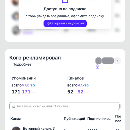
2
2458
03.08.2
[max]
Доступно по подписке
Клуб директоров: бизнес,…
4
2082
01.08.2
Чтобы увидеть все данные, оформите подписку
[max]
Оформить подписку
Юрист объясняет | Евгени…
20
4654
01.08.2
[max]
Кого рекламировал
‹
1 / 8
›
ℹ️ Подробнее
Упоминаний
Каналов
ВСЕГО
MAX
TG
ВСЕГО
MAX
TG
171
171
—
52
52
—
ℹ️
Название, ссылка или ID канала…
Послед
Канал
Публикаций
Подписчиков
пост
Бетонный канал. Инвестиц…