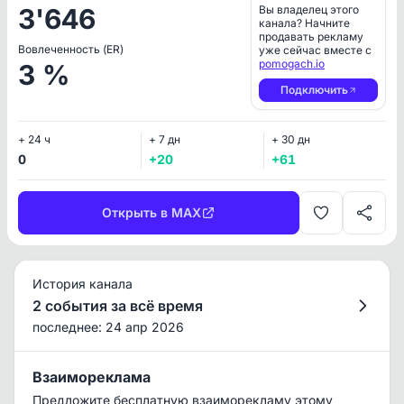
3'646
Вы владелец этого
канала? Начните
продавать рекламу
Вовлеченность (ER)
уже сейчас вместе с
pomogach.io
3 %
Подключить
+ 24 ч
+ 7 дн
+ 30 дн
0
+20
+61
Открыть в MAX
История канала
2 события за всё время
последнее: 24 апр 2026
Взаимореклама
Предложите бесплатную взаиморекламу этому