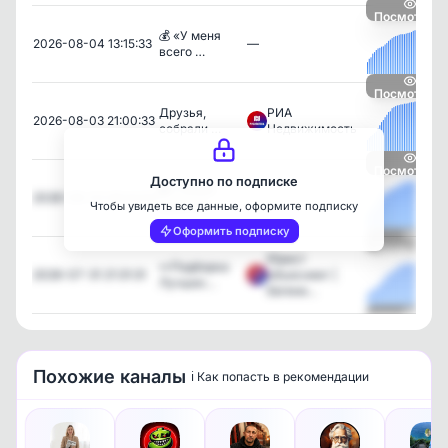
Посмотреть
💰 «У меня
2026-08-04 13:15:33
—
всего …
Посмотреть
Друзья,
РИА
2026-08-03 21:00:33
собрали …
Недвижимость
Посмотреть
Доступно по подписке
🏡 Самый
2026-08-03 08:43:53
—
дорогой …
Чтобы увидеть все данные, оформите подписку
Оформить подписку
Посмотреть
Юрист
👀Подборка
2026-07-31 21:31:31
объясняет |
Лучших…
Евгени…
Посмотреть
Похожие каналы
ℹ️ Как попасть в рекомендации