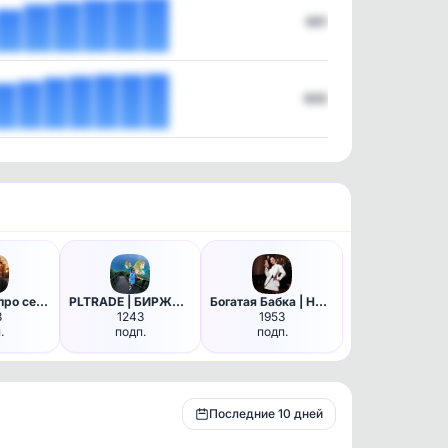
691
905
Александр про семейные финансы
PLTRADE | БИРЖА ОКСАНЫ | План…
Богатая Бабка | Наталья Краса…
3
1243
1953
.
подп.
подп.
Последние 10 дней