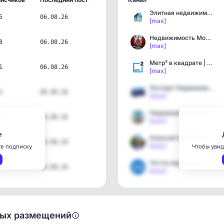
Элитная недвижимость Мос…
5
06.08.26
[max]
Недвижимость Москва
8
06.08.26
[max]
Метр² в квадрате | Недви…
1
06.08.26
[max]
Эксперт Недвижимости
2
06.08.26
[max]
Недвижимость России
4
06.08.26
[max]
е
Алексей Светлов | Кредит…
3
06.08.26
[max]
те подписку
Чтобы увид
Что по недвижимости?
04.08.26
[max]
ных размещений