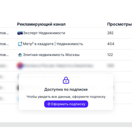
Рекламирующий канал
Просмотры
ов...
Эксперт Недвижимости
282
ов...
Метр² в квадрате | Недвижимость
404
ов...
Элитная недвижимость Москвы
122
ал...
Ипотека в России. Новости и Аналитика
508
...
Элитная недвижимость Москвы
77
...
Ипотека и кредит с Алексеем Светловым
352
Доступно по подписке
Чтобы увидеть все данные, оформите подписку
...
Метр² в квадрате | Недвижимость
372
Оформить подписку