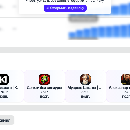
Чтобы увидеть все данные, оформите подписку
жи…
—
Оформить подписку
Посмотреть
ш…
—
Посмотреть
и
Крым Новости | Крым
Деньги без цензуры
Мудрые Цитаты | Саморазвитие
22036
7517
8590
157
подп.
подп.
подп.
подп
канал