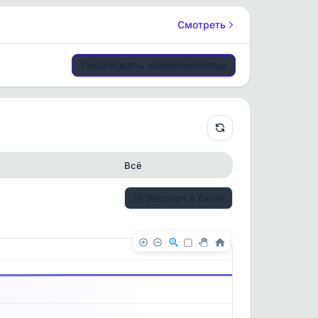
Смотреть
Предложить взаиморекламу
Всё
Экспорт в Excel
✕
✕
. По
ность