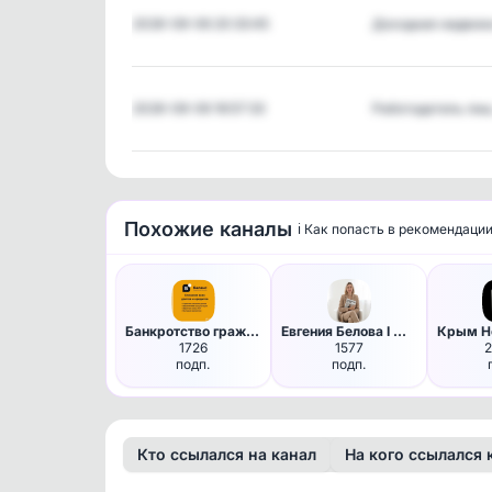
2026-08-06 20:33:45
Доходная недви
2026-08-06 16:57:33
Работодатель ли
Похожие каналы
ℹ️ Как попасть в рекомендаци
Банкротство граждан РФ
Евгения Белова I Масштаб в де…
1726
1577
подп.
подп.
Кто ссылался на канал
На кого ссылался 