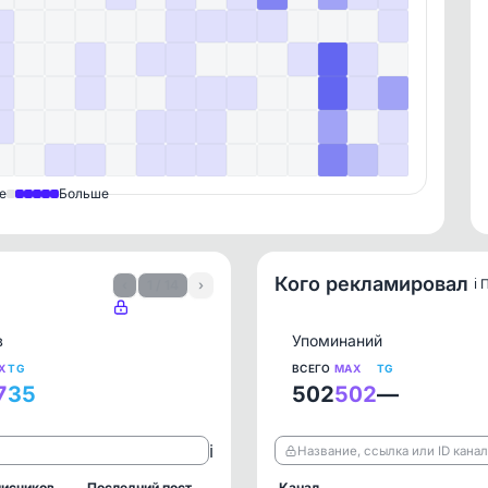
е
Больше
Кого рекламировал
ℹ️
‹
1 / 14
›
в
Упоминаний
X
TG
ВСЕГО
MAX
TG
7
35
502
502
—
ℹ️
Название, ссылка или ID кана
исчиков
Последний пост
Канал