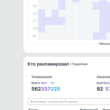
Ср
Чт
Пт
Сб
Вс
Меньш
Кто рекламировал
ℹ️ Подробнее
Упоминаний
Канало
ВСЕГО
MAX
TG
ВСЕГО
MA
562
337
225
92
5
Название, ссылка или ID канала…
Канал
Публикаций
Подп