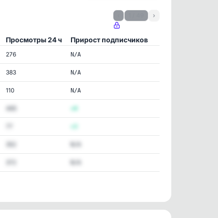
‹
1 / 49
›
Просмотры 24 ч
Прирост подписчиков
276
N/A
383
N/A
110
N/A
465
+4
77
+3
352
N/A
372
N/A