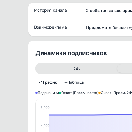
История канала
2 события за всё вре
Взаимореклама
Предложите бесплатн
Динамика подписчиков
24ч
График
Таблица
Подписчики
Охват (Просм. поста)
Охват (Просм. 24
5,000
Исто
В этом
4,000
этим д
Войдите
, чтобы оста