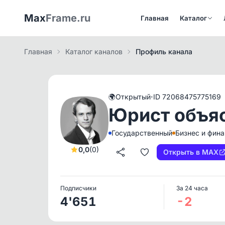
Max
Frame.ru
Главная
Каталог
Главная
Каталог каналов
Профиль канала
·
🌍
Открытый
ID 72068475775169
Юрист объяс
Государственный
Бизнес и фин
0,0
(0)
Открыть в MAX
Подписчики
За 24 часа
4'651
-2