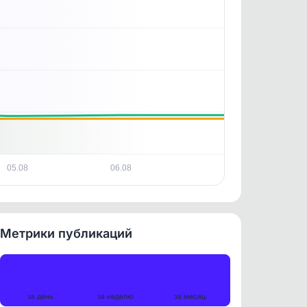
05.08
06.08
Метрики публикаций
Публикации
8
43
175
за день
за неделю
за месяц