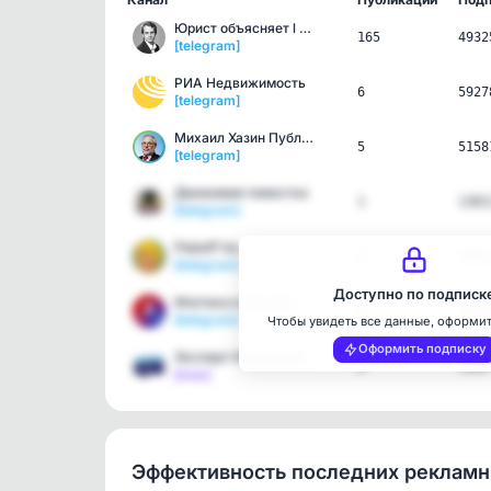
Юрист объясняет l Евгени…
165
4932
[telegram]
РИА Недвижимость
6
5927
[telegram]
Михаил Хазин Публикации
5
5158
[telegram]
Движимая повестка
1
1381
[telegram]
Filatoff Inc.
1
3695
[telegram]
Доступно по подписк
Ипотека в России. Новост…
4
3530
[telegram]
Чтобы увидеть все данные, оформи
Оформить подписку
Эксперт Недвижимости
8
1489
[max]
Эффективность последних реклам