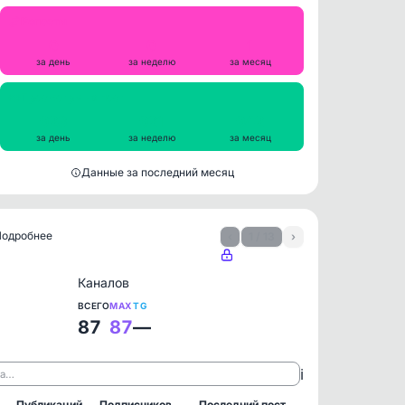
Репосты
0
0
1
за день
за неделю
за месяц
Просмотры на пост
923
921
942
за день
за неделю
за месяц
Данные за последний месяц
 Подробнее
‹
1 / 13
›
Каналов
ВСЕГО
MAX
TG
87
87
—
ℹ️
ла…
Публикаций
Подписчиков
Последний пост