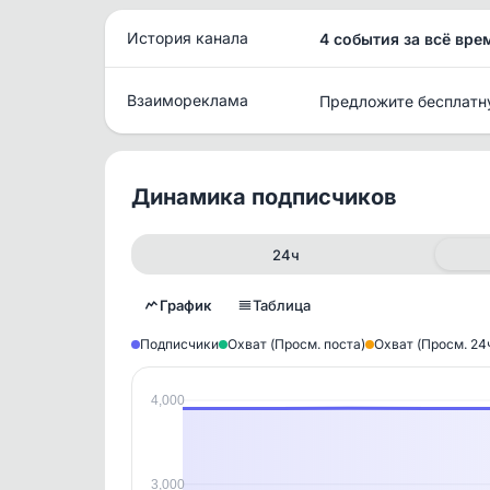
История канала
4 события за всё вре
Взаимореклама
Предложите бесплатн
Динамика подписчиков
24ч
График
Таблица
Подписчики
Охват (Просм. поста)
Охват (Просм. 24
4,000
Исто
В этом
этим д
Войдите
, чтобы оста
3,000