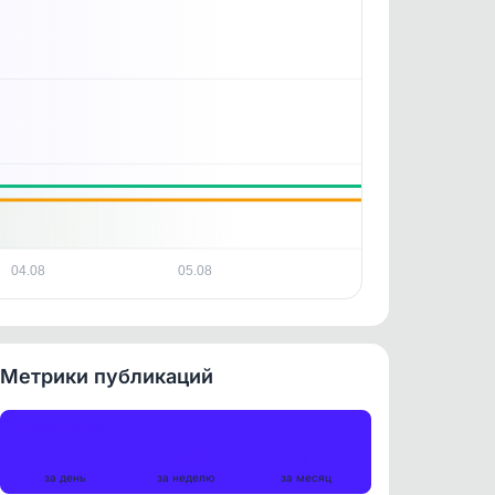
04.08
05.08
Метрики публикаций
Публикации
3
14
31
за день
за неделю
за месяц