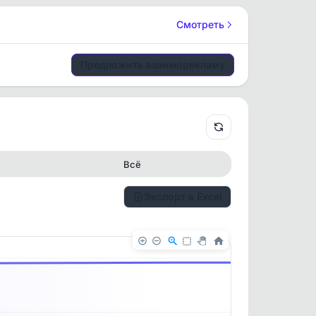
Смотреть
Предложить взаиморекламу
Всё
Экспорт в Excel
✕
✕
. По
ность