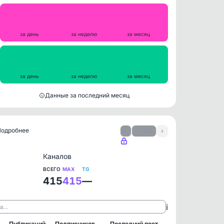
Репосты
0
0
0
за день
за неделю
за месяц
Просмотры на пост
662
723
793
за день
за неделю
за месяц
Данные за последний месяц
 Подробнее
‹
1 / 60
›
Каналов
ВСЕГО
MAX
TG
415
415
—
ℹ️
ла…
Публикаций
Подписчиков
Последний пост