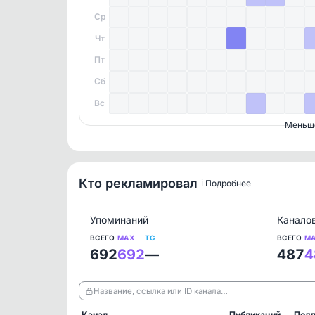
Ср
Чт
Пт
Сб
Вс
Меньш
Кто рекламировал
ℹ️ Подробнее
Упоминаний
Канало
ВСЕГО
MAX
TG
ВСЕГО
M
692
692
—
487
4
Название, ссылка или ID канала…
Канал
Публикаций
Подп