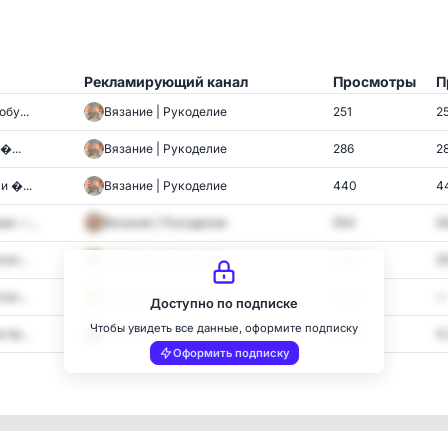
Рекламирующий канал
Просмотры
П
бу...
Вязание | Рукоделие
251
2
...
Вязание | Рукоделие
286
2
и ...
Вязание | Рукоделие
440
4
и —...
Вязание | Рукоделие
554
5
ал...
Халява • Все скидки
1,189
2
ал...
Халява • Все скидки
1,185
—
Доступно по подписке
Чтобы увидеть все данные, оформите подписку
пр...
° Вкусные рецепты и Закатки °
6,956
4
Оформить подписку