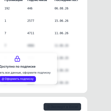
192
446
06.08.26
1
2577
15.06.26
7
4711
11.06.26
7
4966
11.06.26
7
7629
11.06.26
Доступно по подписке
7
3268
11.06.26
еть все данные, оформите подписку
Оформить подписку
7
8839
11.06.26
Экспорт в Excel