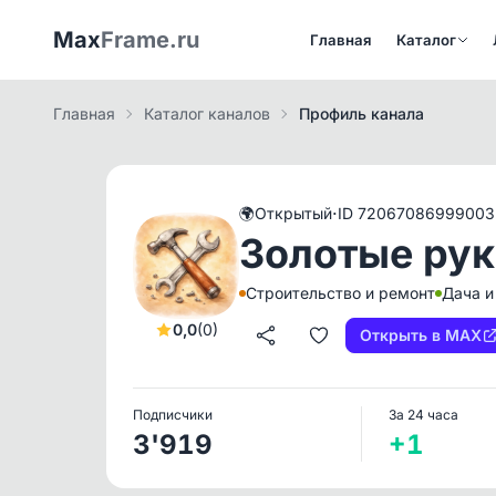
Max
Frame.ru
Главная
Каталог
Главная
Каталог каналов
Профиль канала
·
🌍
Открытый
ID 72067086999003
Золотые рук
Строительство и ремонт
Дача и
0,0
(0)
Открыть в MAX
Подписчики
За 24 часа
3'919
+1