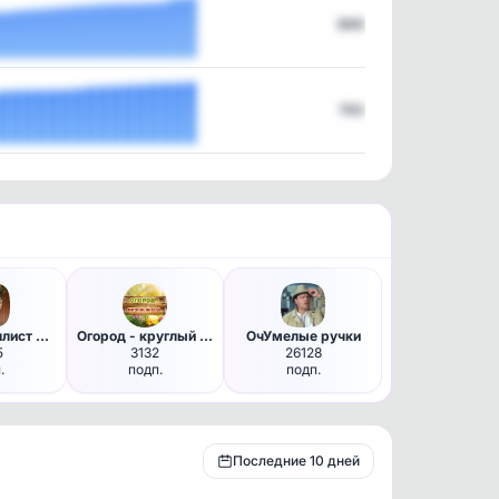
869
793
Уютный вишлист Ди ❤️
Огород - круглый год | Сад, Д…
ОчУмелые ручки
5
3132
26128
.
подп.
подп.
Последние 10 дней