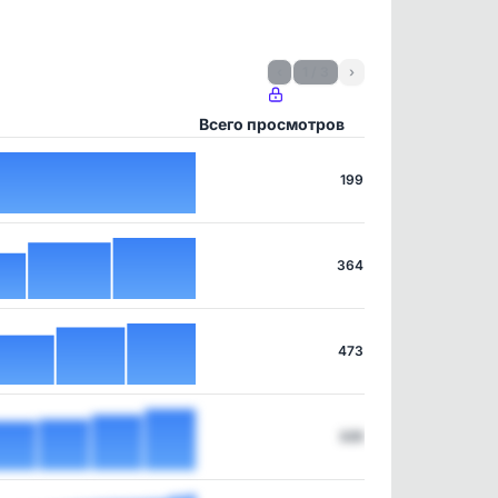
‹
1 / 3
›
Всего просмотров
199
364
473
325