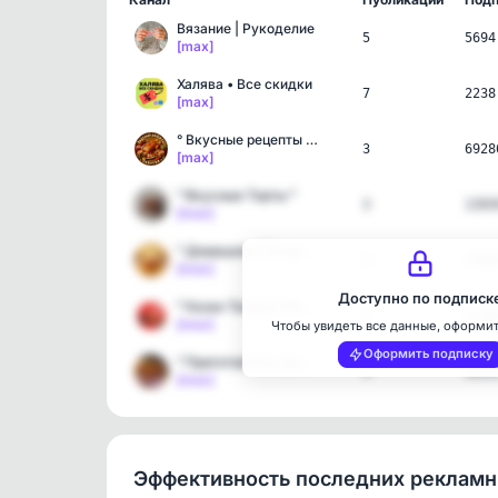
Вязание | Рукоделие
5
5694
[max]
Халява • Все скидки
7
2238
[max]
° Вкусные рецепты и Зака…
3
6928
[max]
° Вкусные Торты °
3
1393
[max]
° Домашняя Пекарня °
3
7908
[max]
Доступно по подписк
° Казан Тандыр Мангал - …
1
1246
[max]
Чтобы увидеть все данные, оформи
Оформить подписку
° Приготовлено Дома °
3
5613
[max]
Эффективность последних реклам