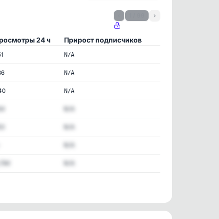
‹
1 / 99
›
росмотры 24 ч
Прирост подписчиков
51
N/A
86
N/A
40
N/A
54
N/A
53
N/A
N/A
,784
N/A