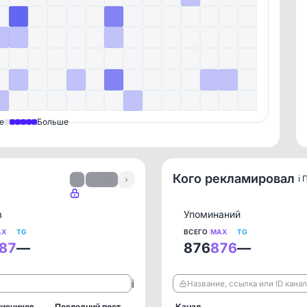
е
Больше
Кого рекламировал
ℹ️
‹
1 / 70
›
в
Упоминаний
AX
TG
ВСЕГО
MAX
TG
87
—
876
876
—
ℹ️
Название, ссылка или ID кана
исчиков
Последний пост
Канал