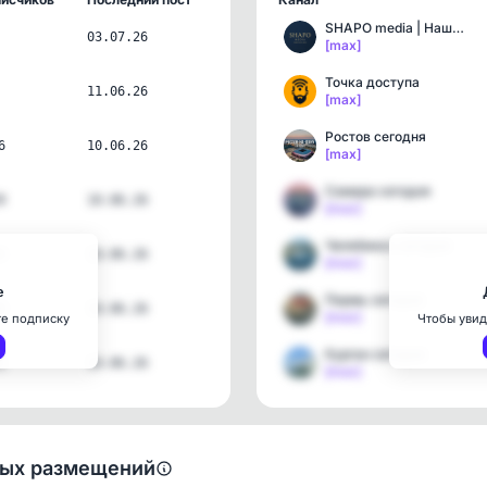
SHAPO media | Наши каналы
03.07.26
[max]
Точка доступа
11.06.26
[max]
Ростов сегодня
6
10.06.26
[max]
Самара сегодня
9
10.06.26
[max]
Челябинск сегодня
4
10.06.26
[max]
е
Пермь сегодня
0
10.06.26
[max]
те подписку
Чтобы увид
Курган сегодня
1
10.06.26
[max]
ных размещений