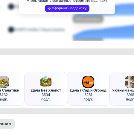
Чтобы увидеть все данные, оформите подписку
…
SHAPO media | Наши каналы
Оформить подписку
Посмотреть
SHAPO media | Наши каналы
Посмотреть
и
ы Салатики
Дача Без Хлопот
Дача / Сад и Огород
5432
3534
3281
396
подп.
подп.
подп.
подп
канал