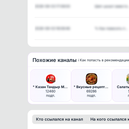
2026-08-03 17:08:00
Шип-шкант вместо
2026-08-03 16:08:46
🔧 Как повесить п…
Похожие каналы
ℹ️ Как попасть в рекомендаци
° Казан Тандыр Мангал - готов…
° Вкусные рецепты и Закатки °
Салат
12460
69286
подп.
подп.
Кто ссылался на канал
На кого ссылался 