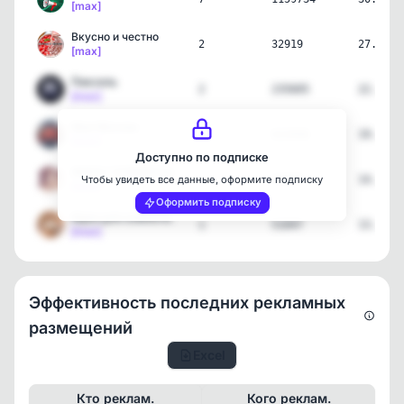
[max]
Вкусно и честно
2
32919
27.07.2
[max]
Пиксель
2
235605
22.07.2
[max]
Моя Москва
2
622046
19.07.2
[max]
Доступно по подписке
ЖИЗА | КОМИКСЫ
1
54469
14.07.2
Чтобы увидеть все данные, оформите подписку
[max]
Оформить подписку
Идеи для комнаты
1
51047
13.07.2
[max]
Эффективность последних рекламных
размещений
Excel
Кто реклам.
Кого реклам.