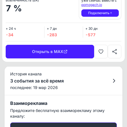
Вовлеченность (ER)
уже сейчас вместе с
pomogach.io
7 %
Подключить
+ 24 ч
+ 7 дн
+ 30 дн
-34
-283
-577
Открыть в MAX
История канала
3 события за всё время
последнее: 19 мар 2026
Взаимореклама
Предложите бесплатную взаиморекламу этому
каналу: