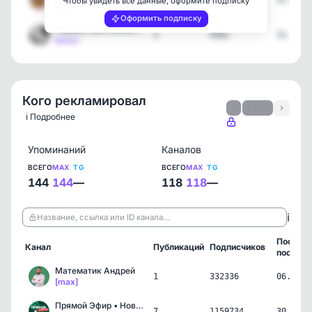
3
11860
31.07.2
Чтобы увидеть все данные, оформите подписку
[max]
Оформить подписку
Парные авы Милые Аватар…
3
4581
31.07.2
[max]
Кого рекламировал
‹
1 / 17
›
ℹ️ Подробнее
Упоминаний
Каналов
ВСЕГО
MAX
TG
ВСЕГО
MAX
TG
144
144
—
118
118
—
ℹ️
Название, ссылка или ID канала…
Послед
Канал
Публикаций
Подписчиков
пост
Математик Андрей
1
332336
06.08.2
[max]
Прямой Эфир • Новости
7
1159734
30.07.2