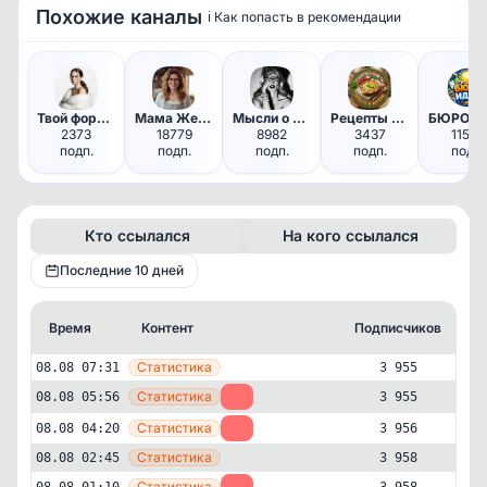
Похожие каналы
ℹ️ Как попасть в рекомендации
Твой формат красоты
Мама Жена Хозяйка | Женский ж…
Мысли о влажном
Рецепты и советы /Просто и вк…
2373
18779
8982
3437
11596
подп.
подп.
подп.
подп.
подп.
Кто ссылался
На кого ссылался
Последние 10 дней
Время
Контент
Подписчиков
К
—
Статистика
08.08 07:31
3 955
—
Статистика
08.08 05:56
-1
3 955
—
Статистика
08.08 04:20
-2
3 956
—
Статистика
08.08 02:45
3 958
—
Статистика
08.08 01:10
-2
3 958