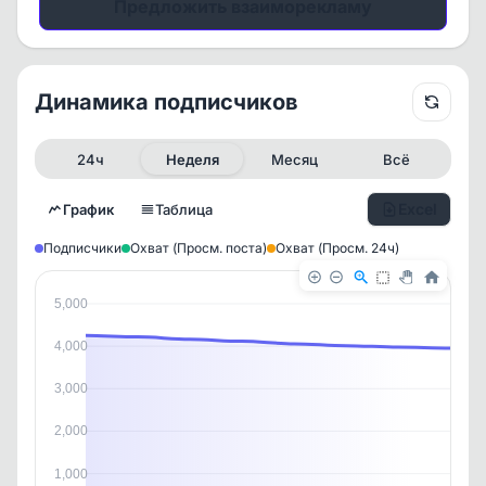
Предложить взаиморекламу
Динамика подписчиков
24ч
Неделя
Месяц
Всё
Excel
График
Таблица
Подписчики
Охват (Просм. поста)
Охват (Просм. 24ч)
5,000
4,000
3,000
2,000
✕
✕
✕
✕
1,000