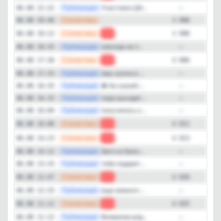
—
Публикация
Участники ДА...
06.08 21:22
—
—
Статистика
06.08 20:46
3 998
—
Статистика
06.08 19:12
-8
3 998
—
Публикация
никогда не п...
06.08 18:35
—
—
Статистика
06.08 17:36
-5
4 006
—
Публикация
ему нужно в ...
06.08 17:33
—
—
Публикация
⛔️ Не сажайт...
06.08 16:35
—
—
Публикация
пора выходит...
06.08 16:33
—
—
Публикация
получилось к...
06.08 16:04
—
—
Статистика
06.08 16:00
-2
4 011
—
Статистика
06.08 14:23
-7
4 013
—
Публикация
Авто из Бело...
06.08 14:12
—
—
Публикация
тебе подарят...
06.08 13:33
—
—
Статистика
06.08 12:47
-5
4 020
—
Публикация
еще немного ...
06.08 12:33
—
—
Статистика
06.08 11:12
-5
4 025
—
Публикация
Внимание род...
06.08 11:12
—