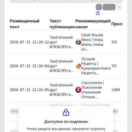
‹
1 / 21
›
Размещенный
Текст
Рекламирующий
Просмот
пост
публиакции
канал
Clash Royale
Твой близкий
News | Клеш
друг
215
2026-07-31 22:26:12
рояль сливы
ВЛЮБЛЁН в...
кл...
Лучшие
Твой близкий
Рецепты |
друг
115
2026-07-31 22:26:04
Кулинария Книга
ВЛЮБЛЁН в...
Рецепто...
Сексология |
Твой близкий
Психология
друг
1,869
2026-07-31 22:26:05
отношений
ВЛЮБЛЁН в...
Отноше...
Твой близкий
Стикеры | Аниме
друг
стикеры Милые
898
2026-07-31 22:26:03
ВЛЮБЛЁН в...
стикеры
Доступно по подписке
Твич | Нарезки
Твой близкий
Чтобы увидеть все данные, оформите подписку
по стримам