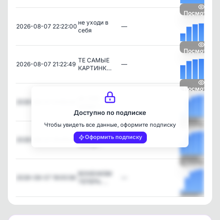
Посмотреть
не уходи в
2026-08-07 22:22:00
—
себя
Посмотреть
ТЕ САМЫЕ
2026-08-07 21:22:49
—
КАРТИНК…
Посмотреть
до тебя
2026-08-07 21:05:24
—
дойдет о…
Доступно по подписке
Чтобы увидеть все данные, оформите подписку
Посмотреть
ты горячая
Оформить подписку
2026-08-07 20:05:28
—
женщи…
Посмотреть
ВОНЕНИЗМ
2026-08-07 19:05:58
—
ТЕПЕРЬ …
Посмотреть