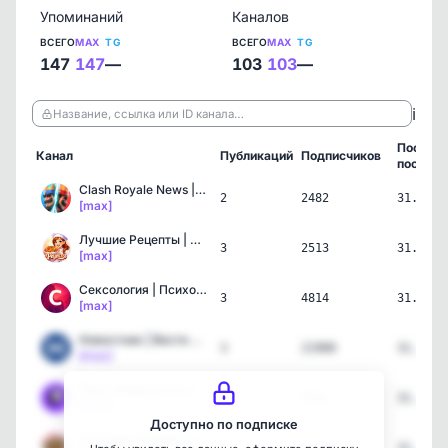
Упоминаний
Каналов
ВСЕГО
MAX
TG
ВСЕГО
MAX
TG
147
147
—
103
103
—
ℹ️
Название, ссылка или ID канала…
Послед
Канал
Публикаций
Подписчиков
пост
Clash Royale News | Кле…
2
2482
31.07.2
[max]
Лучшие Рецепты | Кулинар…
3
2513
31.07.2
[max]
Сексология | Психология …
3
4814
31.07.2
[max]
Новостник | Вести России
3
21900
31.07.2
[max]
Твич | Нарезки по стрима…
3
5031
31.07.2
[max]
Доступно по подписке
Стикеры | Аниме стикеры …