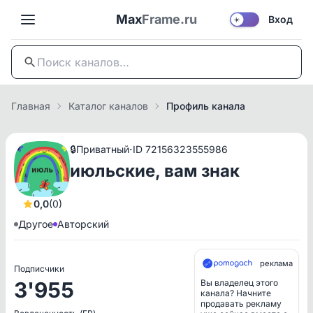
Max
Frame.ru
Вход
☀️
Главная
Каталог каналов
Профиль канала
·
🔒
Приватный
ID 72156323555986
июльские, вам знак
0,0
(0)
Другое
Авторский
реклама
Подписчики
3'955
Вы владелец этого
канала? Начните
продавать рекламу