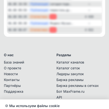
—
Публикация
сегодня поде...
06.08 10:50
—
—
Публикация
перестань ду...
06.08 09:50
—
—
Статистика
06.08 09:39
-2
4 030
—
Публикация
Яндекс Музык...
06.08 09:38
—
—
Статистика
06.08 08:07
-1
4 032
О нас
Разделы
База знаний
Каталог каналов
О проекте
Каталог сеток
Новости
Лидеры закупок
Контакты
Биржа рекламы
Партнёры
Биржа рекламы в сетках
Поддержка
Бот MaxFrame.ru
API
🍪 Мы используем файлы cookie
Документы