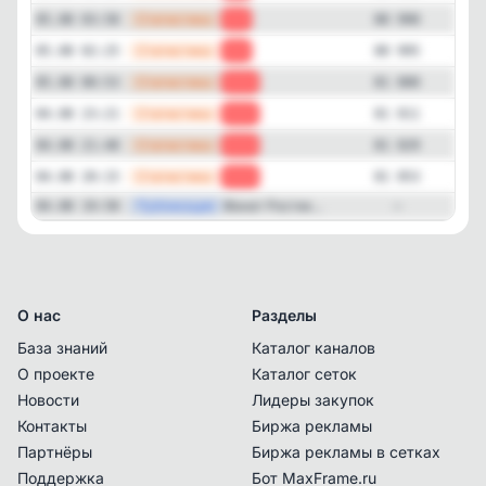
—
Статистика
05.08 03:58
-5
80 990
—
Статистика
05.08 02:25
-5
80 995
—
Статистика
05.08 00:53
-11
81 000
—
Статистика
04.08 23:21
-18
81 011
—
Статистика
04.08 21:48
-24
81 029
—
Статистика
04.08 20:15
-24
81 053
—
Публикация
Фанат Ростик...
04.08 19:58
—
О нас
Разделы
База знаний
Каталог каналов
О проекте
Каталог сеток
Новости
Лидеры закупок
Контакты
Биржа рекламы
Партнёры
Биржа рекламы в сетках
Поддержка
Бот MaxFrame.ru