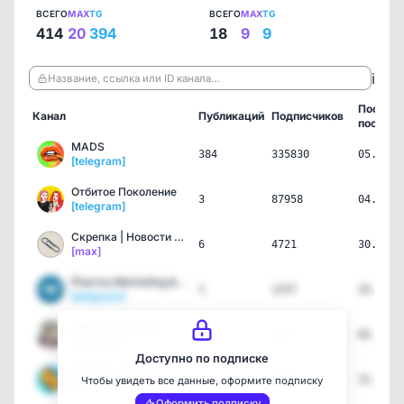
ВСЕГО
MAX
TG
ВСЕГО
MAX
TG
414
20
394
18
9
9
ℹ️
Название, ссылка или ID канала…
Послед
Канал
Публикаций
Подписчиков
пост
MADS
384
335830
05.08.2
[telegram]
Отбитое Поколение
3
87958
04.08.2
[telegram]
Скрепка | Новости Блогер…
6
4721
30.07.2
[max]
Pharma Marketing & Digit…
1
1257
24.07.2
[telegram]
мини булаткина
1
712
05.06.2
[telegram]
Доступно по подписке
Капибара NEWS
1
9003
31.05.2
Чтобы увидеть все данные, оформите подписку
[telegram]
Оформить подписку