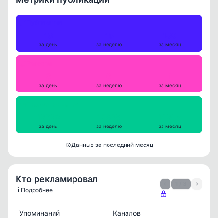
Публикации
13
45
159
за день
за неделю
за месяц
Репосты
0
0
1
за день
за неделю
за месяц
Просмотры на пост
12923
12838
14205
за день
за неделю
за месяц
Данные за последний месяц
Кто рекламировал
‹
1 / 3
›
ℹ️ Подробнее
Упоминаний
Каналов