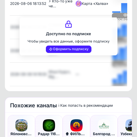
⚡️ Кто-то уже
2026-08-06 18:13:52
Карта «Халва»
че…
Посмотреть
Старое видео
2026-08-06 17:27:16
—
в т…
Доступно по подписке
Чтобы увидеть все данные, оформите подписку
Посмотреть
Клава Кока и
Оформить подписку
2026-08-06 15:49:57
—
Дим…
Посмотреть
Илья Куруч,
2026-08-06 14:19:33
—
Big …
Посмотреть
Похожие каналы
ℹ️ Как попасть в рекомендации
Яблоновский_city
Радар 116 | Казань
🍿 ФИЛЬМЫ & СЕРИАЛЫ - смотреть…
Белгород НОВОСТИ