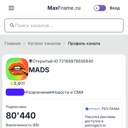
Max
Frame.ru
Вход
☀️
Главная
Каталог каналов
Профиль канала
·
🌍
Открытый
ID 72168878656840
MADS
5,0
(1)
A+
РКН
Развлечения
Новости и СМИ
Подписчики
РЕКЛАМА
80'440
Покупка рекламы
доступна в
Вовлеченность (ER)
pomogach.io