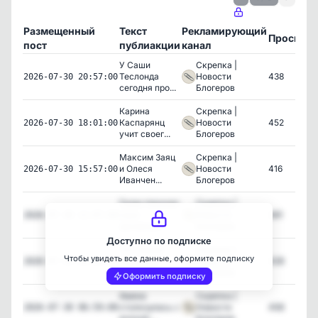
Размещенный
Текст
Рекламирующий
Просмот
пост
публиакции
канал
У Саши
Скрепка |
Теслонда
Новости
438
2026-07-30 20:57:00
сегодня про...
Блогеров
Карина
Скрепка |
Каспарянц
Новости
452
2026-07-30 18:01:00
учит своег...
Блогеров
Максим Заяц
Скрепка |
и Олеся
Новости
416
2026-07-30 15:57:00
Иванчен...
Блогеров
Газан показал
Скрепка |
свои
Новости
461
2026-07-30 12:07:00
архивные...
Блогеров
Доступно по подписке
Тот самый
Скрепка |
Чтобы увидеть все данные, оформите подписку
бедолага,
Новости
428
2026-07-30 09:06:01
который...
Блогеров
Оформить подписку
Амина
Скрепка |
столкнулась с
Новости
458
2026-07-30 06:59:00