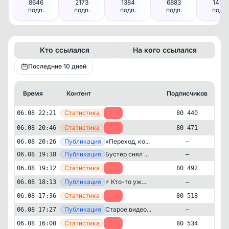
8646
2173
1384
6883
1424
подп.
подп.
подп.
подп.
подп.
Кто ссылался
На кого ссылался
Последние 10 дней
Время
Контент
Подписчиков
К
—
Статистика
06.08 22:21
-31
80 440
—
Статистика
06.08 20:46
-21
80 471
—
Публикация
«Переход, ко...
06.08 20:26
—
—
Публикация
Бустер снял ...
06.08 19:38
—
—
Статистика
06.08 19:12
-26
80 492
—
Публикация
⚡️ Кто-то уж...
06.08 18:13
—
—
Статистика
06.08 17:36
-16
80 518
—
Публикация
Старое видео...
06.08 17:27
—
—
Статистика
06.08 16:00
-29
80 534
Развлечения
Новости и СМИ