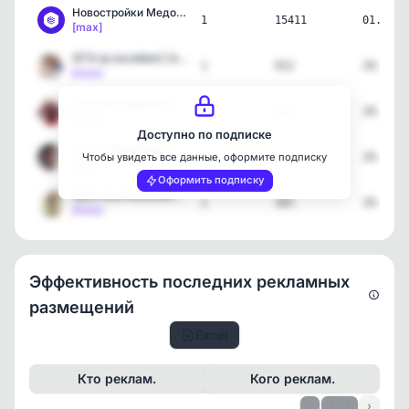
Новостройки Медовые СПБ
1
15411
01.06.2
[max]
ОГЭ на excellent | Алина…
1
912
29.05.2
[max]
Аля Виноградова | Истори…
1
558
29.05.2
[max]
Доступно по подписке
Артур Шарафиев | Профиль…
1
663
29.05.2
Чтобы увидеть все данные, оформите подписку
[max]
Оформить подписку
Кристина Мельникова | Би…
1
365
29.05.2
[max]
Эффективность последних рекламных
размещений
Excel
Кто реклам.
Кого реклам.
‹
1 / 3
›