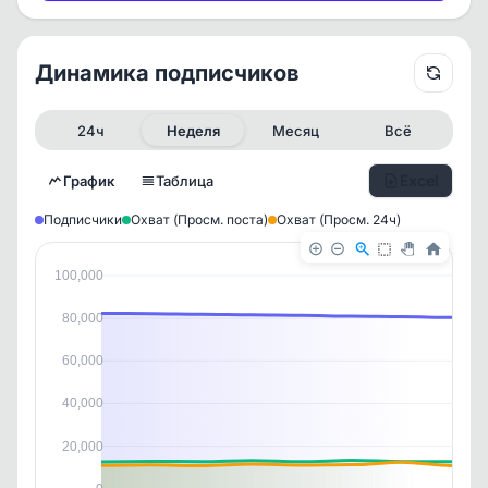
Динамика подписчиков
24ч
Неделя
Месяц
Всё
Excel
График
Таблица
Подписчики
Охват (Просм. поста)
Охват (Просм. 24ч)
100,000
80,000
60,000
40,000
20,000
✕
✕
✕
✕
История канала