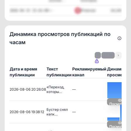
волной ...
Блогеров
—
Pinterest
34,246
2026-04-15 15:42:00
Динамика просмотров публикаций по
часам
‹
1 / 10
›
Дата и время
Текст
Рекламируемый
Динамика
публикации
публикации
канал
просмотро
«Переход,
2026-08-06 20:26:08
—
которы…
Посмотреть
Бустер снял
2026-08-06 19:38:12
—
кепк…
Посмотреть