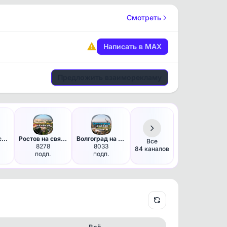
Смотреть
Написать в MAX
Предложить взаиморекламу
Воронеж на связи!
Ростов на связи!
Волгоград на связи!
Все
8278
8033
84 каналов
подп.
подп.
Всё