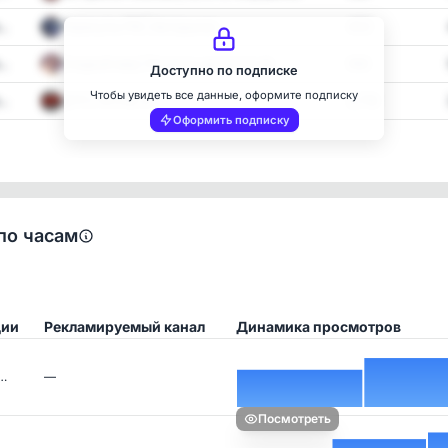
..
Перекупы РФ | Авторынок
402
..
Сладкий мир | Рецепты десертов 🍰
592
Доступно по подписке
Чтобы увидеть все данные, оформите подписку
..
ДТП | ЧП РФ 📣
2,718
Оформить подписку
по часам
ции
Рекламируемый канал
Динамика просмотров
 …
—
Посмотреть