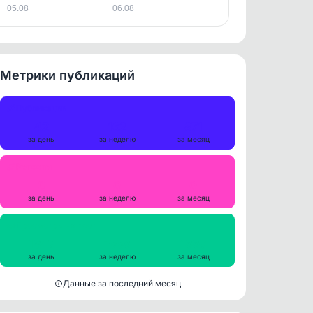
05.08
06.08
Метрики публикаций
Публикации
42
162
871
за день
за неделю
за месяц
Репосты
0
0
0
за день
за неделю
за месяц
Просмотры на пост
1847
1998
1880
за день
за неделю
за месяц
Данные за последний месяц