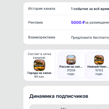
История канала
1 событие за всё вре
5000 ₽
Реклама
за размещени
Взаимореклама
Предложите бесплатн
Состоит в сетке
каналов:
Россия на связи!
Нижний Новгород на связ
31206
10102
Города на связи
подп.
подп.
84 кан.
Динамика подписчиков
24ч