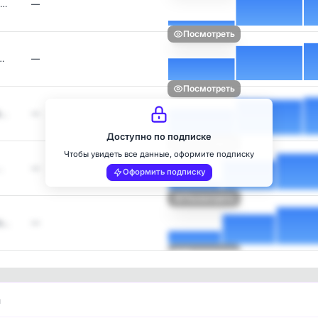
и…
—
Посмотреть
…
—
Посмотреть
я…
—
Доступно по подписке
Посмотреть
Чтобы увидеть все данные, оформите подписку
…
—
Оформить подписку
Посмотреть
о…
—
Посмотреть
и