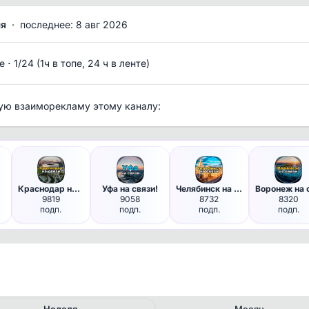
мя
·
последнее: 8 авг 2026
·
е
1/24 (1ч в топе, 24 ч в ленте)
ую взаиморекламу этому каналу:
и!
Краснодар на связи!
Уфа на связи!
Челябинск на связи!
9819
9058
8732
8320
подп.
подп.
подп.
подп.
Неделя
Месяц