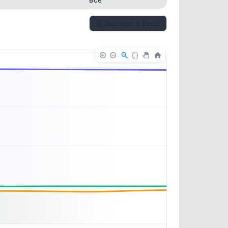
Экспорт в Excel
✕
✕
. По
ность