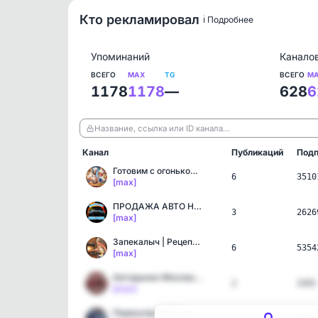
Кто рекламировал
ℹ️ Подробнее
Упоминаний
Канало
ВСЕГО
MAX
TG
ВСЕГО
M
1178
1178
—
628
6
Название, ссылка или ID канала…
Канал
Публикаций
Подп
Готовим с огоньком! | Ре…
6
3510
[max]
ПРОДАЖА АВТО НИЖЕ РЫНКА🚘
3
2626
[max]
Запекалыч | Рецепты для …
6
5354
[max]
Авторынок Москва | Авто …
2
3201
[max]
Перекупы РФ | Авторынок