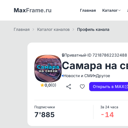
Max
Frame.ru
Главная
Каталог
Главная
Каталог каналов
Профиль канала
·
🔒
Приватный
ID 72187862232488
Самара на с
Новости и СМИ
Другое
0,0
(0)
Открыть в MAX
Подписчики
За 24 часа
7'885
-14