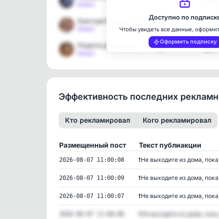
3
3368
[max]
Доступно по подписк
Культура Вязания 🧶
6
2104
[max]
Чтобы увидеть все данные, оформи
Оформить подписку
Рецепты домохозяек 🥘
6
8977
[max]
Эффективность последних реклам
Кто рекламировал
Кого рекламировал
Размещенный пост
Текст публиакции
❗️Не выходите из дома, пока.
2026-08-07 11:00:08
❗️Не выходите из дома, пока.
2026-08-07 11:00:09
❗️Не выходите из дома, пока.
2026-08-07 11:00:07
❗️Не выходите из дома, пока.
2026-08-07 11:00:06