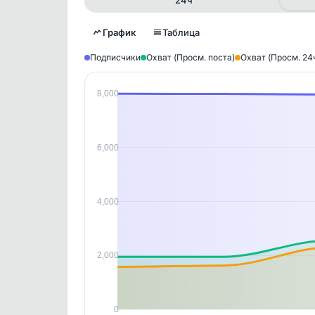
График
Таблица
Подписчики
Охват (Просм. поста)
Охват (Просм. 24
8,000
Исто
В этом
этим д
Войдите
, чтобы оста
6,000
контен
4,000
2,000
0