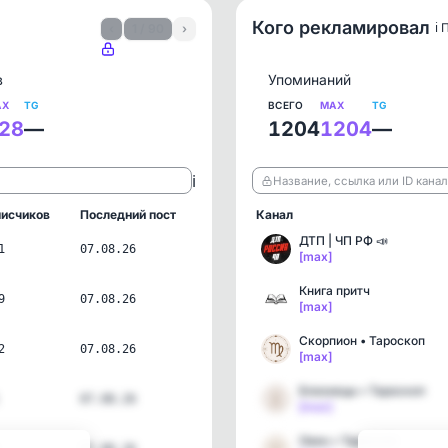
Кого рекламировал
ℹ️
‹
1 / 90
›
в
Упоминаний
AX
TG
ВСЕГО
MAX
TG
28
—
1204
1204
—
ℹ️
Название, ссылка или ID кана
исчиков
Последний пост
Канал
ДТП | ЧП РФ 📣
1
07.08.26
[max]
Книга притч
9
07.08.26
[max]
Скорпион • Тароскоп
2
07.08.26
[max]
Близнецы • Тароскоп
07.08.26
[max]
Овен • Тароскоп