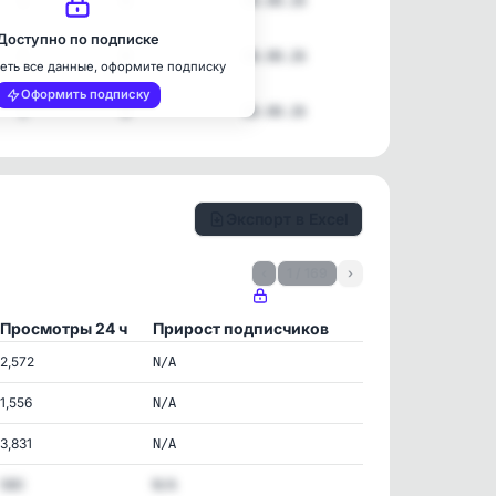
1
8
06.08.26
Доступно по подписке
1
8
06.08.26
еть все данные, оформите подписку
Оформить подписку
1
8
06.08.26
Экспорт в Excel
‹
1 / 169
›
Просмотры 24 ч
Прирост подписчиков
2,572
N/A
1,556
N/A
3,831
N/A
580
N/A