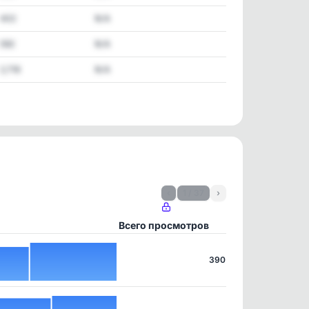
402
N/A
592
N/A
2,718
N/A
‹
1 / 37
›
Всего просмотров
390