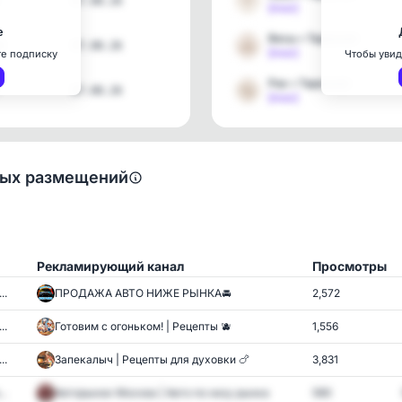
07.08.26
[max]
е
Весы • Тароскоп
3
07.08.26
[max]
те подписку
Чтобы увид
Рак • Тароскоп
07.08.26
[max]
ных размещений
Рекламирующий канал
Просмотры
..
ПРОДАЖА АВТО НИЖЕ РЫНКА🚘
2,572
..
Готовим с огоньком! | Рецепты 🫐
1,556
..
Запекалыч | Рецепты для духовки 🍗
3,831
..
Авторынок Москва | Авто по низу рынка
580