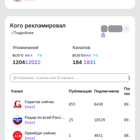
Кого рекламировал
‹
1 / 27
›
ℹ️ Подробнее
Упоминаний
Каналов
ВСЕГО
MAX
TG
ВСЕГО
MAX
TG
1204
1202
2
184
183
1
ℹ️
Название, ссылка или ID канала…
Послед
Канал
Публикаций
Подписчиков
пост
Саратов сейчас
855
6430
09.08.2
[max]
Радар по всей России | Б…
25
18529
09.08.2
[max]
Оренбург сейчас
1
4651
08.08.2
[max]