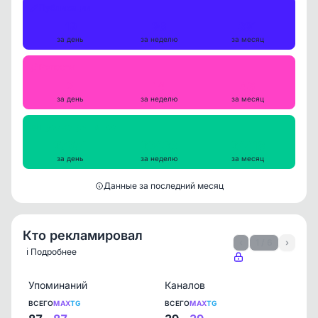
Публикации
19
96
391
за день
за неделю
за месяц
Репосты
2
14
46
за день
за неделю
за месяц
Просмотры на пост
27974
29436
24418
за день
за неделю
за месяц
Данные за последний месяц
Кто рекламировал
‹
1 / 6
›
ℹ️ Подробнее
Упоминаний
Каналов
ВСЕГО
MAX
TG
ВСЕГО
MAX
TG