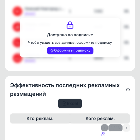
Нижний Новгород сейчас
1
5302
08.08.2
[max]
Пермь сейчас
1
6129
08.08.2
[max]
Доступно по подписке
Сочи сейчас
1
4262
08.08.2
Чтобы увидеть все данные, оформите подписку
[max]
Оформить подписку
Саратов сейчас
1
6050
08.08.2
[max]
Эффективность последних рекламных
размещений
Excel
Кто реклам.
Кого реклам.
‹
1 / 13
›