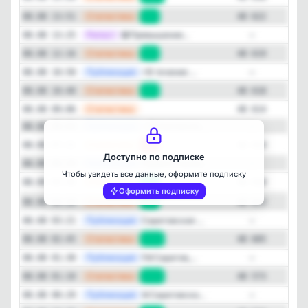
—
Статистика
08.08 13:51
+3
48 622
—
Репост
😷Превышение...
08.08 13:25
—
—
Статистика
08.08 12:16
+1
48 619
—
Публикация
⚡️В течение ...
08.08 10:58
—
—
Статистика
08.08 10:40
+4
48 618
Закрыть
—
Статистика
08.08 09:06
48 614
—
Публикация
✅Отбой беспи...
08.08 08:04
—
—
Статистика
08.08 07:31
-4
48 614
Доступно по подписке
—
Публикация
Приветствуем...
08.08 06:30
—
Чтобы увидеть все данные, оформите подписку
—
Статистика
08.08 05:56
+5
48 618
Оформить подписку
—
Статистика
08.08 04:20
+8
48 613
—
Публикация
Саратовская ...
08.08 03:21
—
—
Статистика
08.08 02:45
+32
48 605
—
Публикация
‼️🚨Саратов,...
08.08 01:30
—
—
Статистика
08.08 01:10
+49
48 573
—
Публикация
🚨Саратовска...
08.08 00:29
—