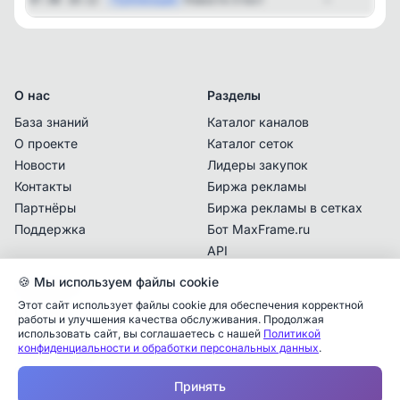
О нас
Разделы
База знаний
Каталог каналов
О проекте
Каталог сеток
Новости
Лидеры закупок
Контакты
Биржа рекламы
Партнёры
Биржа рекламы в сетках
Поддержка
Бот MaxFrame.ru
API
🍪 Мы используем файлы cookie
Документы
Этот сайт использует файлы cookie для обеспечения корректной
Политика
работы и улучшения качества обслуживания. Продолжая
конфиденциальности
использовать сайт, вы соглашаетесь с нашей
Политикой
конфиденциальности и обработки персональных данных
.
Пользовательское
Аналитика упоминаний
✕
соглашение
Принять
✕
✕
✕
✕
✕
Все
Telegram
MAX