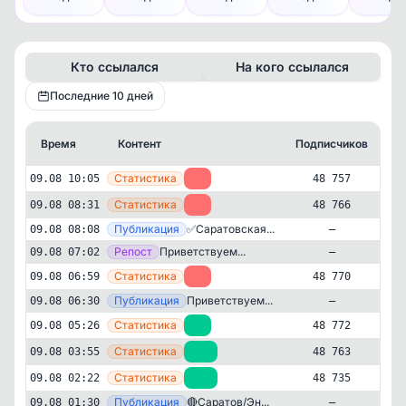
Кто ссылался
На кого ссылался
Последние 10 дней
Время
Контент
Подписчиков
К
—
Статистика
09.08 10:05
-9
48 757
—
Статистика
09.08 08:31
-4
48 766
—
Публикация
✅Саратовская...
09.08 08:08
—
—
Репост
Приветствуем...
09.08 07:02
—
—
Статистика
09.08 06:59
-2
48 770
—
Публикация
Приветствуем...
09.08 06:30
—
—
Статистика
09.08 05:26
+9
48 772
—
Статистика
09.08 03:55
+28
48 763
—
Статистика
09.08 02:22
+38
48 735
Новости и СМИ
Политика
✕
—
Публикация
🔴Саратов/Эн...
09.08 01:30
—