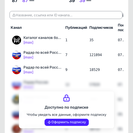
87
87
—
39
39
—
ℹ️
Название, ссылка или ID канала…
Послед
Канал
Публикаций
Подписчиков
пост
Каталог каналов ботов в …
1
35
07.08.2
[max]
Радар по всей России | Б…
7
121894
07.08.2
[max]
Радар по всей России | Б…
9
18529
07.08.2
[max]
Радар России
12
57820
07.08.2
[max]
Радар Энгельс
8
7457
02.08.2
[max]
Доступно по подписке
Радар по всей России
8
273612
09.07.2
Чтобы увидеть все данные, оформите подписку
[max]
Оформить подписку
ЧП РОССИЯ
7
38715
09.07.2
[max]