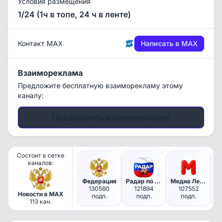
Условия размещения
1/24 (1ч в топе, 24 ч в ленте)
Контакт MAX
Написать в MAX
Взаимореклама
Предложите бесплатную взаиморекламу этому
каналу:
Предложить взаиморекламу
Состоит в сетке
каналов:
Федерация
Радар по всей России | БПЛА, …
Медиа Лента
130560
121894
107552
Новости в MAX
подп.
подп.
подп.
113 кан.