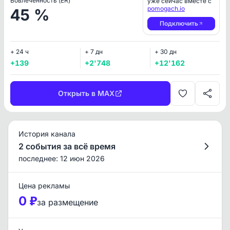
Вовлеченность (ER)
уже сейчас вместе с
pomogach.io
45 %
Подключить
+ 24 ч
+ 7 дн
+ 30 дн
+139
+2'748
+12'162
Открыть в MAX
История канала
2 события за всё время
последнее: 12 июн 2026
Цена рекламы
0 ₽
за размещение