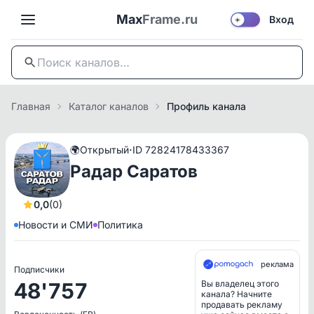
Max
Frame.ru
Вход
☀️
Главная
Каталог каналов
Профиль канала
·
🌍
Открытый
ID 72824178433367
Радар Саратов
0,0
(0)
Новости и СМИ
Политика
реклама
Подписчики
48'757
Вы владелец этого
канала? Начните
продавать рекламу