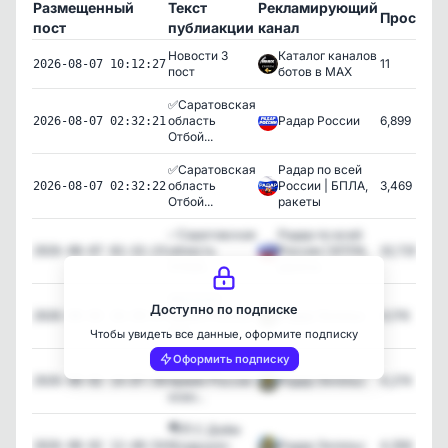
Размещенный
Текст
Рекламирующий
Просмот
пост
публиакции
канал
Новости 3
Каталог каналов
11
2026-08-07 10:12:27
пост
ботов в MAX
✅Саратовская
область
Радар России
6,899
2026-08-07 02:32:21
Отбой...
✅Саратовская
Радар по всей
область
России | БПЛА,
3,469
2026-08-07 02:32:22
Отбой...
ракеты
✅Саратовская
Радар по всей
область
России | БПЛА,
32,728
2026-08-07 02:32:23
Отбой...
ракеты
‼️🇷🇺🇺🇦
Доступно по подписке
Армия России
Радар Энгельс
4,176
2026-08-02 16:30:57
осв...
Чтобы увидеть все данные, оформите подписку
Оформить подписку
‼️🇷🇺🇺🇦
Армия России
Радар Энгельс
4,274
2026-08-02 14:07:58
осво...
🪂🫡 С Днём
Воздушно-
Радар Энгельс
4,356
2026-08-02 12:40:54