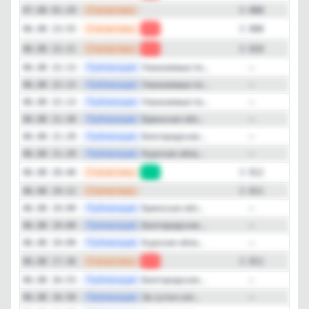
—
Статистика
07.08 01:29
3 808
Подписчиков за 24 часа
—
Статистика
06.08 23:55
-2
3 808
-11
—
Статистика
06.08 22:21
-2
3 810
—
Подписчиков за неделю
Публикация
Уважаемые по...
06.08 22:13
—
-43
—
Публикация
Уважаемые по...
06.08 22:13
—
—
Публикация
Уважаемые по...
06.08 22:13
—
Подписчиков за месяц
—
Публикация
Брянская обл...
-203
06.08 21:30
—
—
Публикация
Белгородская...
06.08 21:29
—
ER (Engagement Rate)
—
Публикация
Курская обла...
06.08 21:29
—
21%
—
Статистика
06.08 20:46
+1
3 812
—
Статистика
06.08 19:12
3 811
Детальная динамика просмотров
—
Публикация
Брянская обл...
06.08 19:09
—
—
Публикация
Белгородская...
Просмотры
Прирост
06.08 19:09
—
—
Публикация
Курская обла...
06.08 19:09
—
—
Статистика
06.08 17:36
-2
3 811
—
Публикация
Белгородская...
06.08 16:53
—
—
Публикация
За сутки сил...
06.08 16:50
—