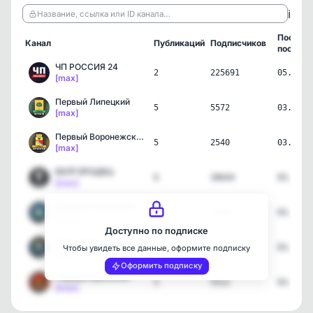
ℹ️
Название, ссылка или ID канала…
Послед
Канал
Публикаций
Подписчиков
пост
ЧП РОССИЯ 24
2
225691
05.06.2
[max]
Первый Липецкий
5
5572
03.06.2
[max]
Первый Воронежский
5
2540
03.06.2
[max]
БЕЛГОРОДЕЦ
6
38644
03.06.2
[max]
Первый Орловский
5
2459
03.06.2
[max]
Доступно по подписке
Первый Курский
5
1715
03.06.2
Чтобы увидеть все данные, оформите подписку
[max]
Оформить подписку
Первый Брянский
5
5512
03.06.2
[max]