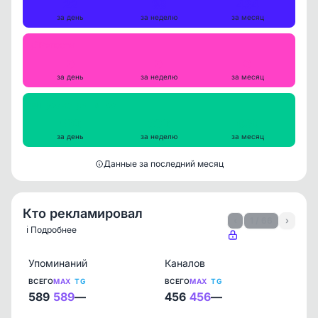
22
98
434
за день
за неделю
за месяц
Репосты
0
0
0
за день
за неделю
за месяц
Просмотры на пост
592
602
639
за день
за неделю
за месяц
Данные за последний месяц
Кто рекламировал
‹
1 / 66
›
ℹ️ Подробнее
Упоминаний
Каналов
ВСЕГО
MAX
TG
ВСЕГО
MAX
TG
589
589
—
456
456
—