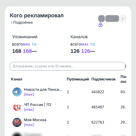
Кого рекламировал
‹
1 / 19
›
ℹ️ Подробнее
Упоминаний
Каналов
ВСЕГО
MAX
TG
ВСЕГО
MAX
TG
168
168
—
126
126
—
ℹ️
Название, ссылка или ID канала…
Послед
Канал
Публикаций
Подписчиков
пост
Новости для Пенсионеров!
2
443822
03.08.2
[max]
ЧП Россия | 112
1
465487
26.07.2
[max]
Моя Москва
2
622763
20.07.2
[max]
Скорпион