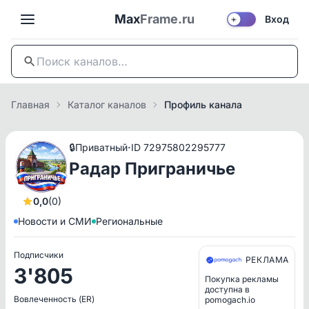
Max
Frame.ru
Вход
☀️
Главная
Каталог каналов
Профиль канала
·
🔒
Приватный
ID 72975802295777
Радар Приграничье
0,0
(0)
Новости и СМИ
Региональные
Подписчики
РЕКЛАМА
3'805
Покупка рекламы
доступна в
Вовлеченность (ER)
pomogach.io