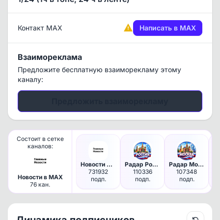
Контакт MAX
Написать в MAX
Взаимореклама
Предложите бесплатную взаиморекламу этому
каналу:
Предложить взаиморекламу
Состоит в сетке
каналов:
Новости Россия
Радар Россия
Радар Москва
731932
110336
107348
Новости в MAX
подп.
подп.
подп.
76 кан.