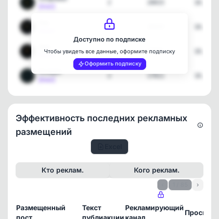
2
20015
18.07.2
[max]
Рак
2
20323
18.07.2
[max]
Доступно по подписке
Лев
2
19765
18.07.2
Чтобы увидеть все данные, оформите подписку
[max]
Оформить подписку
Козерог
2
17011
18.07.2
[max]
Эффективность последних рекламных
размещений
Excel
Кто реклам.
Кого реклам.
‹
1 / 85
›
Размещенный
Текст
Рекламирующий
Просмот
пост
публиакции
канал