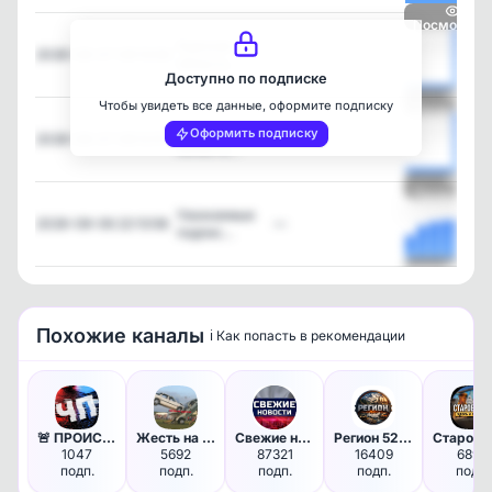
Посмотрет
Курская
2026-08-07 08:13:06
—
область …
Доступно по подписке
Чтобы увидеть все данные, оформите подписку
Посмотрет
Брянская
Оформить подписку
2026-08-07 08:12:51
—
область…
Посмотрет
Уважаемые
2026-08-06 22:13:58
—
подпис…
Посмотрет
Похожие каналы
ℹ️ Как попасть в рекомендации
🚨 ПРОИСШЕСТВИЯ - предупрежден…
Жесть на дорогах
Свежие новости
Регион 52 | Нижний Новгород |…
1047
5692
87321
16409
6896
подп.
подп.
подп.
подп.
подп.