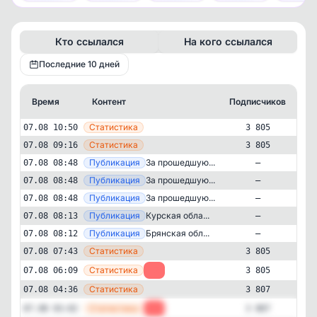
Кто ссылался
На кого ссылался
Последние 10 дней
Время
Контент
Подписчиков
К
—
Статистика
07.08 10:50
3 805
—
Статистика
07.08 09:16
3 805
—
Публикация
За прошедшую...
07.08 08:48
—
—
Публикация
За прошедшую...
07.08 08:48
—
—
Публикация
За прошедшую...
07.08 08:48
—
—
Публикация
Курская обла...
07.08 08:13
—
—
Публикация
Брянская обл...
07.08 08:12
—
—
Статистика
07.08 07:43
3 805
—
Статистика
07.08 06:09
-2
3 805
—
Статистика
07.08 04:36
3 807
Новости и СМИ
Региональные
✕
Радар Приграничье
—
Статистика
07.08 03:02
-1
3 807
3'805
подписчиков