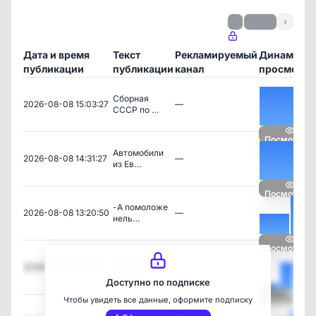
‹
1 / 27
›
Дата и время
Текст
Рекламируемый
Динамика
публикации
публикации
канал
просмотро
Сборная
2026-08-08 15:03:27
—
СССР по …
Посмотреть
Автомобили
2026-08-08 14:31:27
—
из Ев…
Посмотреть
-А помоложе
2026-08-08 13:20:50
—
нель…
Посмотреть
Бидoн для
2026-08-08 12:41:01
—
мoлoкa…
Доступно по подписке
Чтобы увидеть все данные, оформите подписку
Посмотреть
Никита