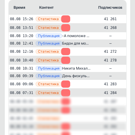
Время
Контент
Подписчиков
К
—
Статистика
08.08 15:26
-7
41 261
—
Статистика
08.08 13:51
-4
41 268
—
Публикация
-А помоложе ...
08.08 13:20
—
—
Публикация
Бидoн для мo...
08.08 12:41
—
—
Статистика
08.08 12:16
-6
41 272
—
Статистика
08.08 10:40
-5
41 278
—
Публикация
Никита Михал...
08.08 10:31
—
—
Публикация
День физкуль...
08.08 09:39
—
—
Статистика
08.08 09:06
-1
41 283
История
Культура и искусство
✕
Сделано в СССР
—
Статистика
08.08 07:31
-3
41 284
41'261
подписчиков
—
Статистика
08.08 05:56
-4
41 287
Подписчиков за 24 часа
—
Статистика
08.08 04:20
-1
41 291
-64
—
Статистика
08.08 02:45
41 292
—
Статистика
08.08 01:10
-3
41 292
Подписчиков за неделю
-322