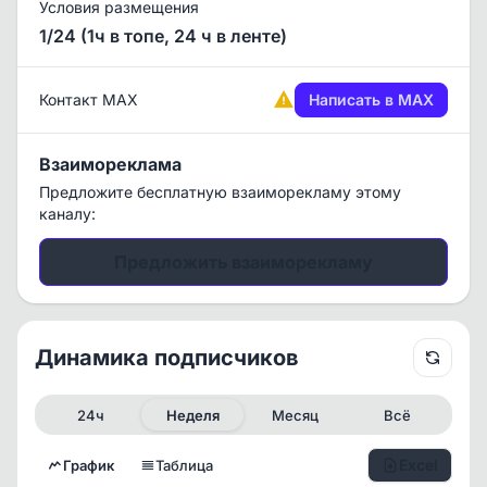
Условия размещения
1/24 (1ч в топе, 24 ч в ленте)
Контакт MAX
Написать в MAX
Взаимореклама
Предложите бесплатную взаиморекламу этому
каналу:
Предложить взаиморекламу
Динамика подписчиков
24ч
Неделя
Месяц
Всё
Excel
График
Таблица