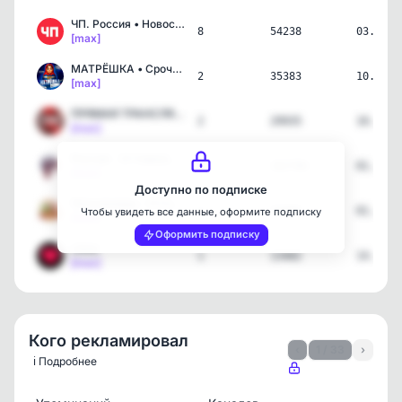
ЧП. Россия • Новости 🔞
8
54238
03.08.2
[max]
МАТРЁШКА • Срочные Новос…
2
35383
10.06.2
[max]
ПРЯМАЯ ТРАНСЛЯЦИЯ
2
29935
10.06.2
[max]
Россия - О Главном! • Но…
2
162786
01.06.2
[max]
Доступно по подписке
Пенсионеры - О Главном!
1
16383
01.06.2
Чтобы увидеть все данные, оформите подписку
[max]
Оформить подписку
Likee
1
13482
14.05.2
[max]
Кого рекламировал
‹
1 / 33
›
ℹ️ Подробнее