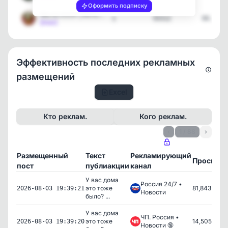
Оформить подписку
Мы из СССР | История
1
93312
04.08.2
[max]
Эффективность последних рекламных
размещений
Excel
Кто реклам.
Кого реклам.
‹
1 / 88
›
Размещенный
Текст
Рекламирующий
Просмот
пост
публиакции
канал
У вас дома
Россия 24/7 •
это тоже
81,843
2026-08-03 19:39:21
Новости
было? ...
У вас дома
ЧП. Россия •
это тоже
14,505
2026-08-03 19:39:20
Новости 🔞