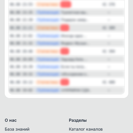
—
Статистика
06.08 23:55
-13
41 376
—
Публикация
Туалетное мы...
06.08 23:35
—
—
Публикация
Подарок амер...
06.08 22:39
—
—
Статистика
06.08 22:21
-5
41 389
—
Публикация
Иногда одна ...
06.08 22:02
—
—
Публикация
Яндекс Музык...
06.08 21:32
—
—
Статистика
06.08 20:46
-6
41 394
—
Публикация
Эдуард Хиль ...
06.08 20:09
—
—
Публикация
Если ты патр...
06.08 19:39
—
—
Публикация
«Искореним э...
06.08 19:32
—
—
Статистика
06.08 19:12
-6
41 400
—
Публикация
«УКРАИНА СДА...
06.08 19:02
—
О нас
Разделы
База знаний
Каталог каналов