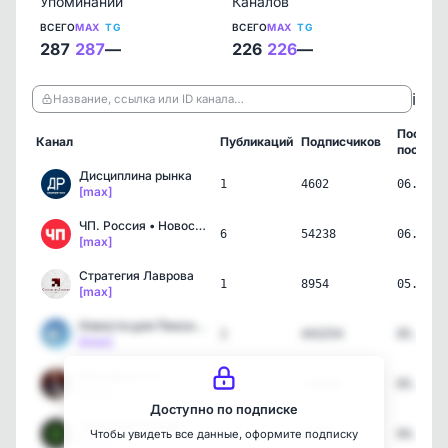
Упоминаний
Каналов
ВСЕГО
MAX
TG
ВСЕГО
MAX
TG
287
287
—
226
226
—
ℹ️
Название, ссылка или ID канала…
Послед
Канал
Публикаций
Подписчиков
пост
Дисциплина рынка
1
4602
06.08.2
[max]
ЧП. Россия • Новости 🔞
6
54238
06.08.2
[max]
Стратегия Лаврова
1
8954
05.08.2
[max]
Новости для Пенсионеров!
2
443254
05.08.2
[max]
Президент 24
4
109903
05.08.2
[max]
Доступно по подписке
Децентрализация
1
22995
04.08.2
Чтобы увидеть все данные, оформите подписку
[max]