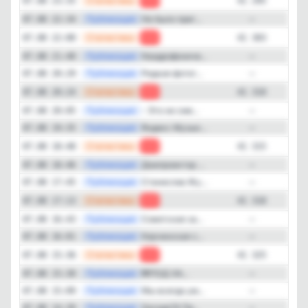
—
Статистика
07.08 23:35
-8
41 295
—
Публикация
Не было прег...
07.08 22:34
—
Подписчиков за месяц
-1'937
—
Статистика
07.08 22:00
-7
41 303
—
Публикация
Квадрофониче...
07.08 21:40
—
ER (Engagement Rate)
—
Публикация
Редкая фотог...
07.08 20:29
—
18%
—
Статистика
07.08 20:24
-5
41 310
—
Публикация
- Это не сме...
07.08 20:05
—
Детальная динамика просмотров
—
Публикация
Яндекс Музык...
07.08 19:35
—
Просмотры
Прирост
—
Статистика
07.08 18:48
-3
41 315
—
Публикация
Диапроектор ...
07.08 18:46
—
—
Публикация
Стaниcлaв Жу...
07.08 17:45
—
—
Статистика
07.08 17:13
-7
41 318
—
Публикация
Советская за...
07.08 16:43
—
—
Публикация
Керченская с...
07.08 16:01
—
—
Статистика
07.08 15:36
-3
41 325
—
Публикация
❗️❗️❗️ПОД ХА...
07.08 15:30
—
—
Публикация
Μы вceгдa ум...
07.08 15:09
—
—
Закрыть
Публикация
Garage74 Пр...
07.08 14:39
—