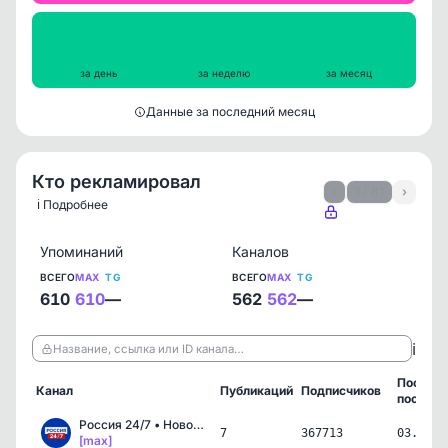
Просмотры на пост
8064
8575
9353
за день
за неделю
за месяц
Данные за последний месяц
Кто рекламировал
‹
1 / 81
›
ℹ️ Подробнее
Упоминаний
Каналов
ВСЕГО
MAX
TG
ВСЕГО
MAX
TG
610
610
—
562
562
—
ℹ️
Название, ссылка или ID канала…
Послед
Канал
Публикаций
Подписчиков
пост
Россия 24/7 • Новости
7
367713
03.08.2
[max]