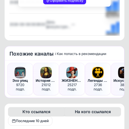
Оформить подписку
2026-08-08 10:31:42
—
Михалков …
Посмотреть
День
2026-08-08 09:39:00
—
физкультурн…
Посмотреть
Похожие каналы
ℹ️ Как попасть в рекомендации
Эхо улиц
История одной картины | Искус…
ЖИЗНЕННО • ИСТОРИИ
Легенды экрана 🔥
9720
21012
25217
2736
3813
подп.
подп.
подп.
подп.
подп.
Кто ссылался
На кого ссылался
Последние 10 дней