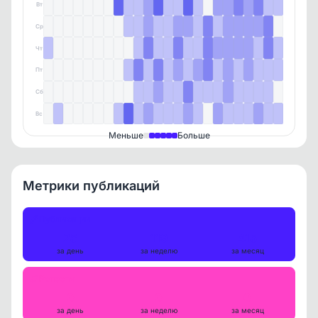
Вт
Ср
Чт
Пт
Сб
Вс
Меньше
Больше
Метрики публикаций
Публикации
25
119
415
за день
за неделю
за месяц
Репосты
0
0
0
за день
за неделю
за месяц