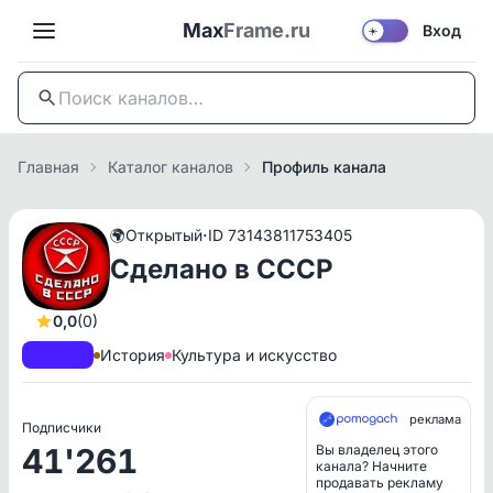
Max
Frame.ru
Вход
☀️
Главная
Каталог каналов
Профиль канала
·
🌍
Открытый
ID 73143811753405
Сделано в СССР
0,0
(0)
A+
РКН
История
Культура и искусство
реклама
Подписчики
41'261
Вы владелец этого
канала? Начните
продавать рекламу