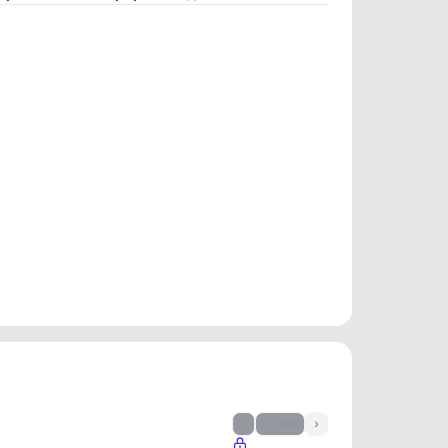
‹
1 / 86
›