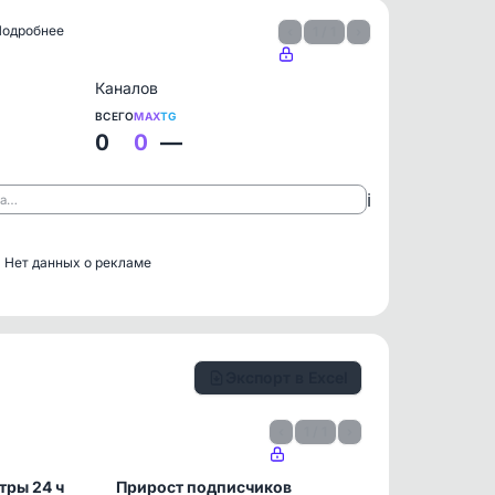
 Подробнее
‹
1 / 1
›
Каналов
ВСЕГО
MAX
TG
0
0
—
ℹ️
ла…
Нет данных о рекламе
Экспорт в Excel
‹
1 / 1
›
тры 24 ч
Прирост подписчиков