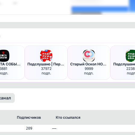
…
—
Посмотреть
и
⚡️ С МЕСТА СОБЫТИЯ - актуальн…
Подслушано | Пермь
Старый Оскол НОВОСТИ
Подслушано
3881
37972
9999
2238
подп.
подп.
подп.
подп
канал
Подписчиков
Кто ссылался
—
209