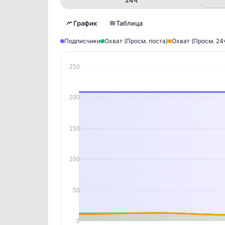
График
Таблица
Подписчики
Охват (Просм. поста)
Охват (Просм. 24
250
Исто
В этом
200
этим д
Войдите
, чтобы оста
контен
150
100
50
0