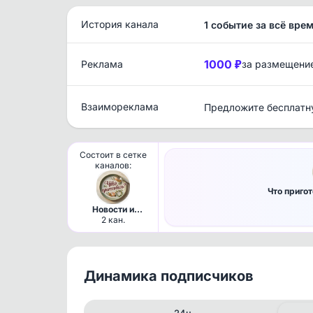
История канала
1 событие за всё вре
1000 ₽
Реклама
за размещени
Взаимореклама
Предложите бесплатн
Состоит в сетке
каналов:
Что пригот
Новости и
рецепты
2 кан.
Динамика подписчиков
24ч