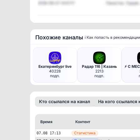
2026-08-07 14:01:17
Пакистан, Турция
Похожие каналы
ℹ️ Как попасть в рекомендаци
Екатеринбург live
Радар 116 | Казань
40228
2213
подп.
подп.
Кто ссылался на канал
На кого ссылался 
Время
Контент
Статистика
07.08 17:13