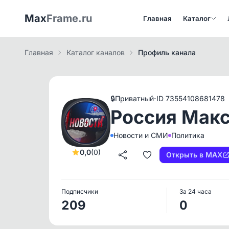
Max
Frame.ru
Главная
Каталог
Главная
Каталог каналов
Профиль канала
·
🔒
Приватный
ID 73554108681478
Россия Макс
Новости и СМИ
Политика
0,0
(0)
Открыть в MAX
Подписчики
За 24 часа
209
0