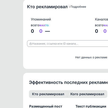
Кто рекламировал
ℹ️ Подробнее
Упоминаний
Канало
ВСЕГО
MAX
TG
ВСЕГО
MA
0
0
—
0
0
Название, ссылка или ID канала…
Нет данных о рекламе
Эффективность последних реклам
Кто рекламировал
Кого рекламировал
Размещенный пост
Текст публиакции