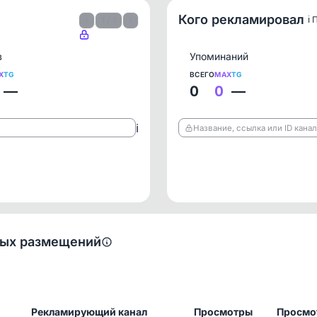
Кого рекламировал
ℹ️
‹
1 / 1
›
в
Упоминаний
X
TG
ВСЕГО
MAX
TG
—
0
0
—
ℹ️
Название, ссылка или ID кана
ных размещений
Рекламирующий канал
Просмотры
Просмо