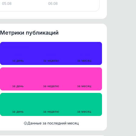
05.08
06.08
Метрики публикаций
Публикации
83
373
1473
за день
за неделю
за месяц
Репосты
0
0
0
за день
за неделю
за месяц
Просмотры на пост
11
12
12
за день
за неделю
за месяц
Данные за последний месяц