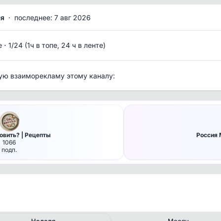
мя
·
последнее: 7 авг 2026
·
е
1/24 (1ч в топе, 24 ч в ленте)
ую взаиморекламу этому каналу:
овить? | Рецепты
Россия 
1066
подп.
Неделя
Месяц