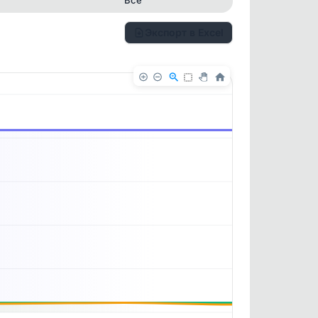
Экспорт в Excel
✕
✕
. По
ность