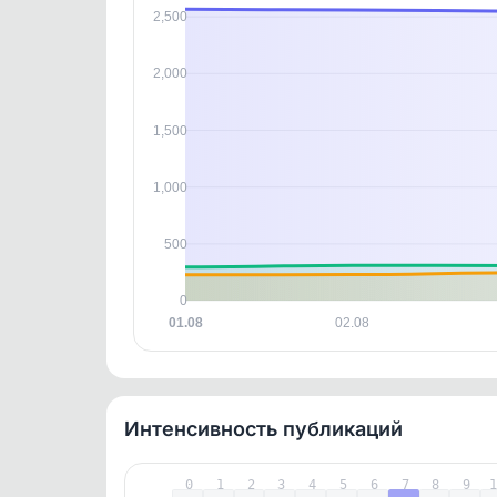
В этом
2,500
этим д
Войдите
, чтобы оста
контен
2,000
1,500
1,000
500
0
01.08
02.08
Интенсивность публикаций
0
1
2
3
4
5
6
7
8
9