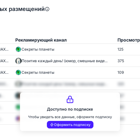
ных размещений
Рекламирующий канал
Просмот
АХ...
Секреты планеты
125
АХ...
Позитив каждый день! (юмор, смешные виде...
375
АХ...
Секреты планеты
109
АХ...
Позитив каждый день! (юмор, смешные виде...
325
..
Строй-МАТ/ Стройка и ремонт
627
..
Секреты планеты
362
Доступно по подписке
Чтобы увидеть все данные, оформите подписку
..
КРЫМ. С ДЕТЬМИ на ОТДЫХ🌴
253
Оформить подписку