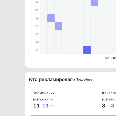
Пн
Вт
Ср
Чт
Пт
Сб
Вс
Меньш
Кто рекламировал
ℹ️ Подробнее
Упоминаний
Канало
ВСЕГО
MAX
TG
ВСЕГО
MA
11
11
—
8
8