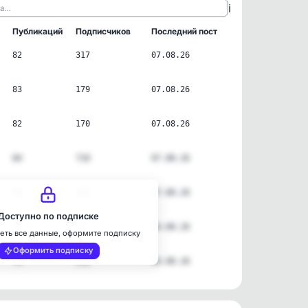
ℹ️
ла…
Публикаций
Подписчиков
Последний пост
82
317
07.08.26
83
179
07.08.26
82
170
07.08.26
84
710
07.08.26
82
128
07.08.26
Доступно по подписке
73
64
04.08.26
еть все данные, оформите подписку
Оформить подписку
74
210
04.08.26