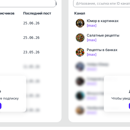
ℹ️
Название, ссылка или ID кана
исчиков
Последний пост
Канал
Юмор в картинках
25.06.26
[max]
Салатные рецепты
25.06.26
[max]
Рецепты в банках
23.05.26
[max]
Нейро Юмор
11.05.26
[max]
Сладкие рецепты
11.05.26
[max]
е
Искусственный интеллект
11.05.26
[max]
те подписку
Чтобы увид
Необычное в нашем мире
06.05.26
[max]