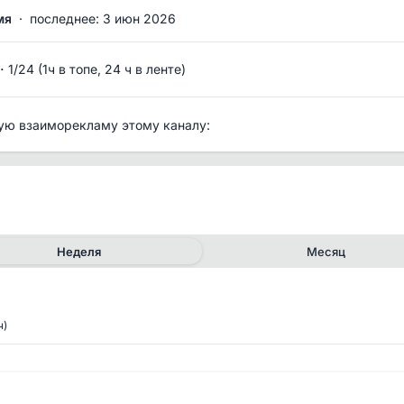
мя
·
последнее: 3 июн 2026
·
1/24 (1ч в топе, 24 ч в ленте)
ую взаиморекламу этому каналу:
Неделя
Месяц
ч)
✕
✕
рия канала