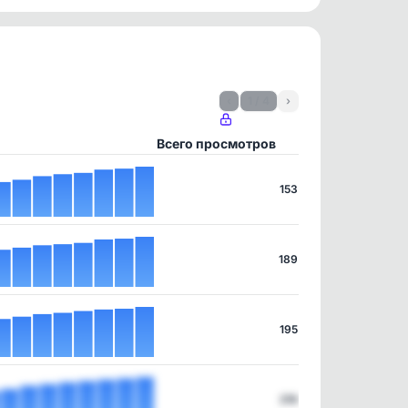
‹
1 / 4
›
Всего просмотров
153
189
195
219