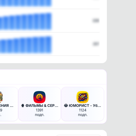
228
257
ПОЗДРАВЛЕНИЯ НА КАЖДЫЙ ДЕНЬ
🍿 ФИЛЬМЫ & СЕРИАЛЫ - смотреть…
😂 ЮМОРИСТ - Убойные Приколы М…
9
1391
1124
.
подп.
подп.