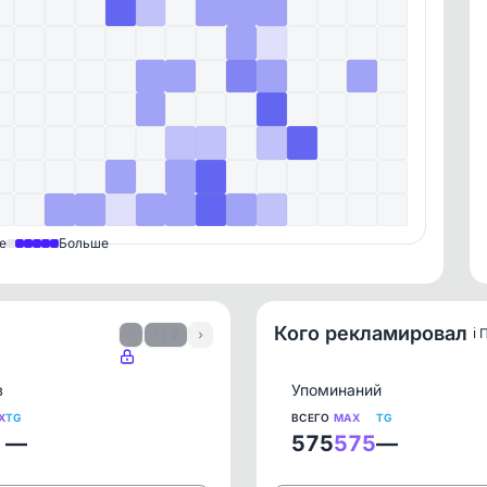
е
Больше
Кого рекламировал
ℹ️
‹
1 / 2
›
в
Упоминаний
X
TG
ВСЕГО
MAX
TG
—
575
575
—