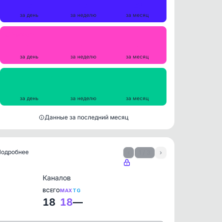
6
16
63
за день
за неделю
за месяц
Репосты
0
0
4
за день
за неделю
за месяц
Просмотры на пост
256
283
346
за день
за неделю
за месяц
Данные за последний месяц
 Подробнее
‹
1 / 3
›
Каналов
ВСЕГО
MAX
TG
18
18
—