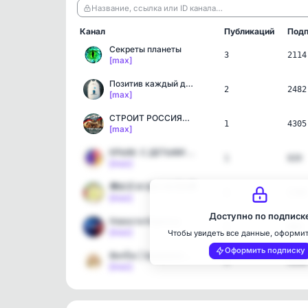
Название, ссылка или ID канала…
Канал
Публикаций
Подп
Секреты планеты
3
2114
[max]
Позитив каждый день! (юм…
2
2482
[max]
СТРОИТ РОССИЯ🇷🇺Ваш гид в…
1
4305
[max]
КРЫМ. С ДЕТЬМИ на ОТДЫХ🌴
1
820
[max]
🌍ВСЁ И ОБО ВСЁМ🌍
1
1380
[max]
Доступно по подписк
Новости Коротко
1
984
[max]
Чтобы увидеть все данные, оформи
Оформить подписку
ФитЁж | Здоровое питание
1
3158
[max]