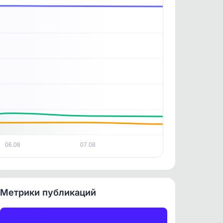
. По
ность
06.08
07.08
Метрики публикаций
Публикации