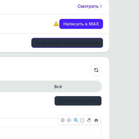
Смотреть
Написать в MAX
Предложить взаиморекламу
Всё
Экспорт в Excel
✕
✕