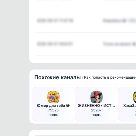
2026-08-07 17:47:18
Жиробаки 😁 ⚡️🇷
2026-08-07 16:52:51
Точно не может 
Похожие каналы
ℹ️ Как попасть в рекомендаци
Юмор для тебя 😆
ЖИЗНЕННО • ИСТОРИИ
ХахаЗ
75525
25267
подп.
подп.