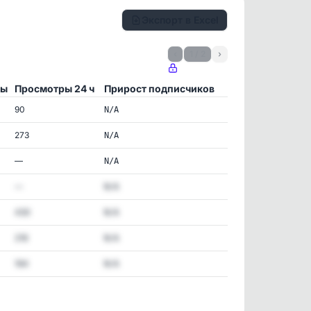
Экспорт в Excel
‹
1 / 2
›
ры
Просмотры 24 ч
Прирост подписчиков
90
N/A
273
N/A
—
N/A
—
N/A
430
N/A
218
N/A
164
N/A