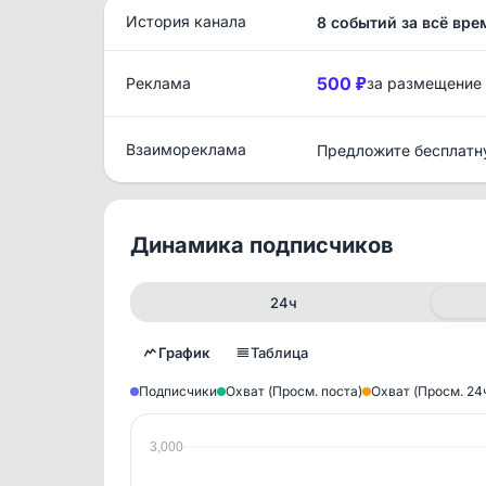
История канала
8 событий за всё вре
500 ₽
Реклама
за размещение
Взаимореклама
Предложите бесплатн
Динамика подписчиков
24ч
График
Таблица
Подписчики
Охват (Просм. поста)
Охват (Просм. 24
3,000
Исто