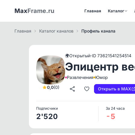
Max
Frame.ru
Главная
Каталог
Главная
Каталог каналов
Профиль канала
·
🌍
Открытый
ID 73621541254514
Эпицентр ве
Развлечения
Юмор
0,0
(0)
Открыть в MAX
Подписчики
За 24 часа
2'520
-5