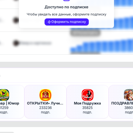
Доступно по подписке
Посмотреть
Чтобы увидеть все данные, оформите подписку
🇺…
Юмор в картинках
Оформить подписку
Посмотреть
…
Юмор в картинках
Посмотреть
и
авр | Юмор
ОТКРЫТКИ• Лучик Добра• пожела…
Моя Подружка
31259
233236
35825
3860
подп.
подп.
подп.
подп