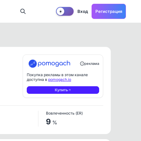
Вход
Регистрация
☀️
реклама
Покупка рекламы в этом канале
доступна в
pomogach.io
Купить
Вовлеченность (ER)
9
%