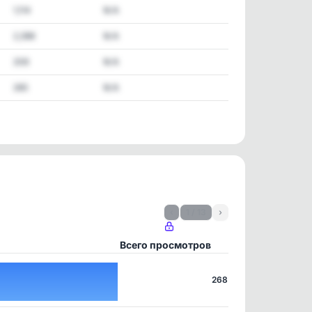
1,114
N/A
2,398
N/A
208
N/A
265
N/A
‹
1 / 13
›
Всего просмотров
268