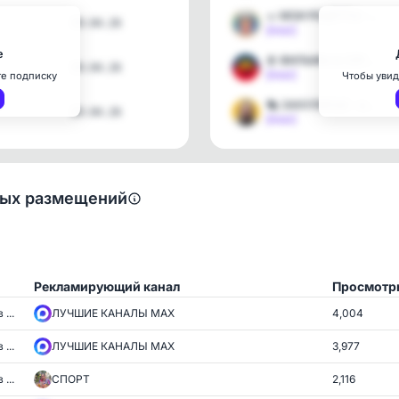
🥗 МОИ РЕЦЕПТЫ - завтрак …
09.04.26
[max]
е
🍿 ФИЛЬМЫ & СЕРИАЛЫ - смо…
09.04.26
[max]
те подписку
Чтобы увид
🎭 ЗАКУЛИСЬЕ - новости зв…
09.04.26
[max]
ных размещений
Рекламирующий канал
Просмотр
...
ЛУЧШИЕ КАНАЛЫ MAX
4,004
...
ЛУЧШИЕ КАНАЛЫ MAX
3,977
...
СПОРТ
2,116