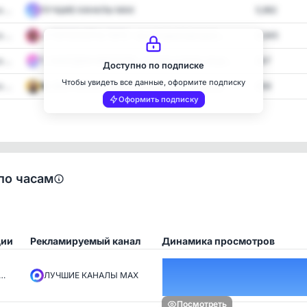
...
ЛУЧШИЕ КАНАЛЫ MAX
5,962
...
🌙 ГОРОСКОП & ТАРО - на сегодня/завтра/н...
4,845
...
🏷️ НАХОДКИ WB/OZON - скидки купоны акци...
347
Доступно по подписке
Чтобы увидеть все данные, оформите подписку
...
🎭 ЗАКУЛИСЬЕ - новости звезд шоу-бизнеса
494
Оформить подписку
по часам
ции
Рекламируемый канал
Динамика просмотров
с…
ЛУЧШИЕ КАНАЛЫ MAX
Посмотреть