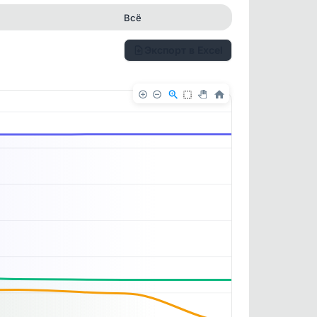
Всё
Экспорт в Excel
✕
✕
. По
ность