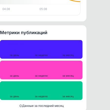
04.08
05.08
Метрики публикаций
Публикации
15
59
207
за день
за неделю
за месяц
Репосты
0
0
0
за день
за неделю
за месяц
Просмотры на пост
1159
1229
1360
за день
за неделю
за месяц
Данные за последний месяц