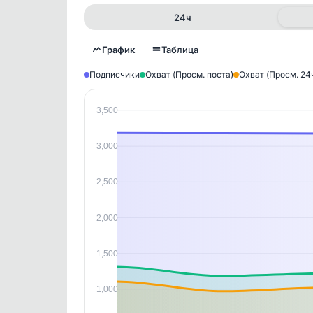
24ч
График
Таблица
Подписчики
Охват (Просм. поста)
Охват (Просм. 24
3,500
Исто
В этом
3,000
этим д
Войдите
, чтобы оста
контен
2,500
2,000
1,500
1,000