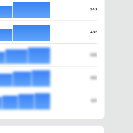
343
482
538
542
621