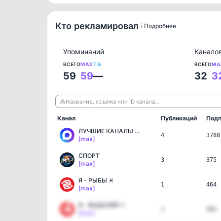
Кто рекламировал
ℹ️ Подробнее
Упоминаний
Канало
ВСЕГО
MAX
TG
ВСЕГО
MA
59
59
—
32
3
Название, ссылка или ID канала…
Канал
Публикаций
Подп
ЛУЧШИЕ КАНАЛЫ MAX
4
3788
[max]
СПОРТ
3
375
[max]
Я - РЫБЫ ♓️
1
464
[max]
Я - ВОДОЛЕЙ ♒️
1
503
[max]