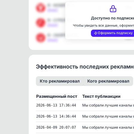
Я - КОЗЕРОГ ♑️
1
476
[max]
Доступно по подписк
Я - СТРЕЛЕЦ ♐️
1
472
[max]
Чтобы увидеть все данные, оформи
Оформить подписку
Я - СКОРПИОН ♏️
1
488
[max]
Эффективность последних реклам
Кто рекламировал
Кого рекламировал
Размещенный пост
Текст публиакции
Мы собрали лучшие каналы в 
2026-06-13 17:36:44
Мы собрали лучшие каналы в 
2026-06-13 14:36:44
Мы собрали лучшие каналы в 
2026-04-09 20:07:07