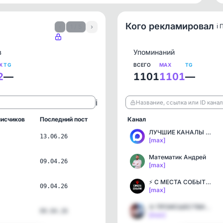
Кого рекламировал
ℹ️
‹
1 / 5
›
в
Упоминаний
X
TG
ВСЕГО
MAX
TG
2
—
1101
1101
—
ℹ️
Название, ссылка или ID кана
исчиков
Последний пост
Канал
ЛУЧШИЕ КАНАЛЫ MAX
13.06.26
[max]
Математик Андрей
09.04.26
[max]
⚡️ С МЕСТА СОБЫТИЯ - акт…
09.04.26
[max]
🚨 ПРОИСШЕСТВИЯ - предупр…
09.04.26
[max]