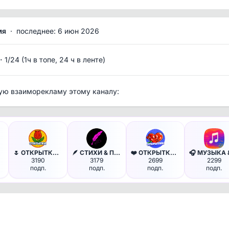
мя
·
последнее: 6 июн 2026
·
1/24 (1ч в топе, 24 ч в ленте)
ую взаиморекламу этому каналу:
ьн…
🌷 ОТКРЫТКИ & ПОЖЕЛАНИЯ - С До…
🪶 СТИХИ & ПОЭЗИЯ
❤️ ОТКРЫТКИ & ПОЗДРАВЛЕНИЯ - …
3190
3179
2699
2299
подп.
подп.
подп.
подп.