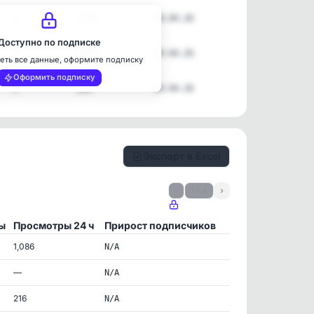
1
1714
09.04.26
Доступно по подписке
1
1384
09.04.26
еть все данные, оформите подписку
Оформить подписку
1
880
09.04.26
Экспорт в Excel
‹
1 / 4
›
ы
Просмотры 24 ч
Прирост подписчиков
1,086
N/A
—
N/A
216
N/A