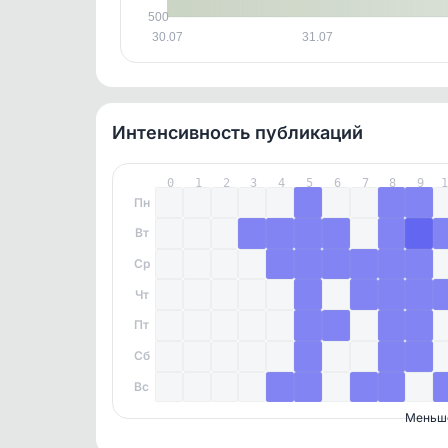
500
30.07
31.07
Интенсивность публикаций
0
1
2
3
4
5
6
7
8
9
Пн
Вт
Ср
Чт
Пт
Сб
Вс
Меньш