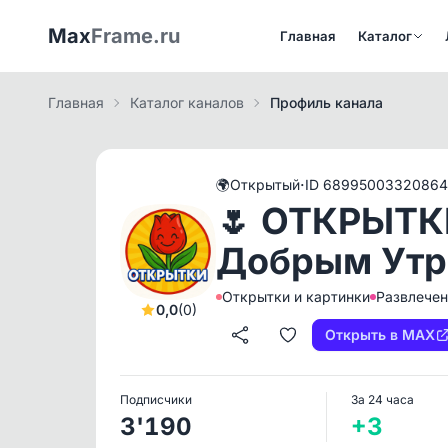
Max
Frame.ru
Главная
Каталог
Главная
Каталог каналов
Профиль канала
·
🌍
Открытый
ID 68995003320864
🌷 ОТКРЫТК
Добрым Утр
Открытки и картинки
Развлечен
0,0
(0)
Открыть в MAX
Подписчики
За 24 часа
3'190
+3