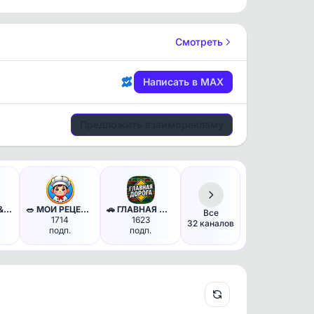
Смотреть
Написать в MAX
Предложить взаиморекламу
🎧 МУЗЫКА & ШОУБИЗ - клипы и н…
🥗 МОИ РЕЦЕПТЫ - завтрак обед …
🚗 ГЛАВНАЯ ДОРОГА - авто дтп д…
Все
1714
1623
32 каналов
подп.
подп.