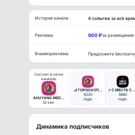
История канала
4 события за всё вре
900 ₽
Реклама
за размещение
Взаимореклама
Предложите бесплатн
Состоит в сетке
каналов:
🌙 ГОРОСКОП & ТАРО - на сегодн…
⚡️ С МЕСТА СОБЫТИЯ - актуал
6220
3880
AHUYANG MEDIA
подп.
подп.
- сеть сообществ
32 кан.
Павла
Шапранова
Динамика подписчиков