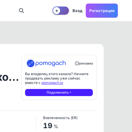
Вход
Регистрация
☀️
реклама
ко…
Вы владелец этого канала? Начните
продавать рекламу уже сейчас
вместе с
pomogach.io
Подключить
Вовлеченность (ER)
19
%