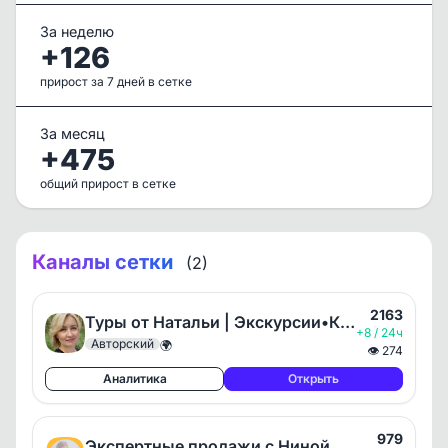
За неделю
+126
прирост за 7 дней в сетке
За месяц
+475
общий прирост в сетке
Каналы сетки
(2)
2163
Туры от Натальи | Экскурсии•Круизы•События
+8 / 24ч
Авторский
🌍
👁
274
Аналитика
Открыть
979
Экспертные продажи с Ниной