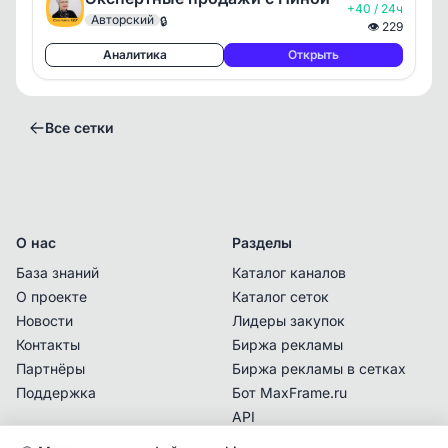
+40 / 24ч
Авторский
🔒
👁
229
Аналитика
Открыть
Все сетки
О нас
Разделы
База знаний
Каталог каналов
О проекте
Каталог сеток
Новости
Лидеры закупок
Контакты
Биржа рекламы
Владелец сетки с данным контактом
Партнёры
Биржа рекламы в сетках
подтвердил последний раз право владения
.
Поддержка
Бот MaxFrame.ru
Перед покупкой рекламы убедитесь
API
самостоятельно, что с указанной даты не