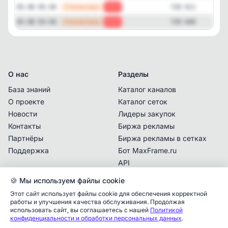
—
Статистика
05.08 05:30
-37
720 611
—
Статистика
05.08 03:58
-26
720 648
О нас
Разделы
База знаний
Каталог каналов
О проекте
Каталог сеток
Новости
Лидеры закупок
Контакты
Биржа рекламы
Партнёры
Биржа рекламы в сетках
Поддержка
Бот MaxFrame.ru
API
🍪 Мы используем файлы cookie
Документы
Этот сайт использует файлы cookie для обеспечения корректной
Политика
работы и улучшения качества обслуживания. Продолжая
конфиденциальности
использовать сайт, вы соглашаетесь с нашей
Политикой
Аналитика упоминаний
✕
конфиденциальности и обработки персональных данных
.
Пользовательское