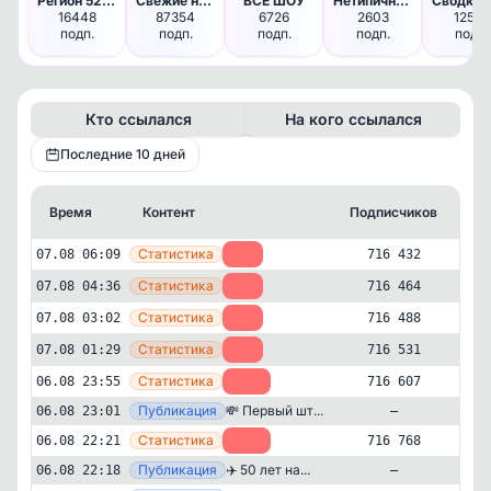
Регион 52 | Нижний Новгород |…
Свежие новости
ВСЕ ШОУ
Нетипичный Тольятти (новости,…
16448
87354
6726
2603
12572
подп.
подп.
подп.
подп.
подп.
Кто ссылался
На кого ссылался
Последние 10 дней
Время
Контент
Подписчиков
Кт
—
Статистика
07.08 06:09
-32
716 432
—
Статистика
07.08 04:36
-24
716 464
—
Статистика
07.08 03:02
-43
716 488
—
Статистика
07.08 01:29
-76
716 531
—
Статистика
06.08 23:55
-161
716 607
—
Публикация
💸 Первый шт...
06.08 23:01
—
—
Статистика
06.08 22:21
-183
716 768
—
Публикация
✈️ 50 лет на...
06.08 22:18
—
Новости и СМИ
Политика