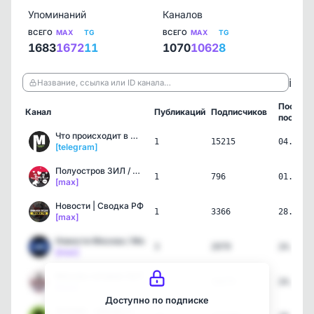
Упоминаний
Каналов
ВСЕГО
MAX
TG
ВСЕГО
MAX
TG
1683
1672
11
1070
1062
8
ℹ️
Название, ссылка или ID канала…
Послед
Канал
Публикаций
Подписчиков
пост
Что происходит в Москве?
1
15215
04.08.2
[telegram]
Полуостров ЗИЛ / Зиларт
1
796
01.08.2
[max]
Новости | Сводка РФ
1
3366
28.07.2
[max]
Новости Москва / Мо
3
2079
24.07.2
[max]
Москва сегодня 24/7
3
13173
24.07.2
[max]
Доступно по подписке
🤑 КЭШ - тренды и деньги