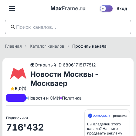
Max
Frame.ru
Вход
☀️
Главная
Каталог каналов
Профиль канала
·
🌍
Открытый
ID 68061715177512
Новости Москвы -
Москваер
5,0
(1)
A+
РКН
Новости и СМИ
Политика
реклама
Подписчики
716'432
Вы владелец этого
канала? Начните
продавать рекламу