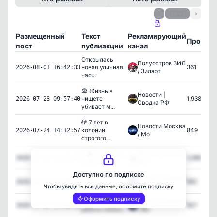
‹
1 / 221
›
Размещенный
Текст
Рекламирующий
Просмо
пост
публиакции
канал
Открылась
Полуостров ЗИЛ
новая уличная
361
2026-08-01 16:42:33
/ Зиларт
час...
😨 Жизнь в
Новости |
нищете
1,938
2026-07-28 09:57:40
Сводка РФ
убивает м...
🫣 7 лет в
Новости Москва
колонии
849
2026-07-24 14:12:57
/ Мо
строгого...
👨‍🏫 Ученикам
Москва сегодня
2,969
2026-07-24 14:07:56
2-8 классов ...
24/7
Доступно по подписке
👨‍🏫 Ученикам
Новости Москва
862
2026-07-24 12:00:56
2-8 классов ...
/ Мо
Чтобы увидеть все данные, оформите подписку
Оформить подписку
😭 Плакать на
Новости Москва
827
2026-07-23 11:48:36
работе полезн...
/ Мо