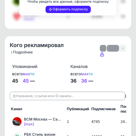
17
154166
18.07.2
Чтобы увидеть все данные, оформите подписку
[max]
Оформить подписку
БП MAX
1
22359
14.07.2
[max]
Кого рекламировал
‹
1 / 6
›
ℹ️ Подробнее
Упоминаний
Каналов
ВСЕГО
MAX
TG
ВСЕГО
MAX
TG
45
45
—
36
36
—
ℹ️
Название, ссылка или ID канала…
Послед
Канал
Публикаций
Подписчиков
пост
ВСМ Москва — Санкт-Петер…
1
4745
24.07.2
[max]
РБК Стиль жизни