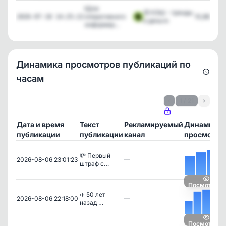
❗️Для
🤑 КЭШ - тренды
оперативного
10,863
2026-07-18 14:25:22
и деньги
информир...
Динамика просмотров публикаций по
часам
‹
1 / 21
›
Дата и время
Текст
Рекламируемый
Динамика
публикации
публикации
канал
просмотро
💸 Первый
2026-08-06 23:01:23
—
штраф с…
Посмотреть
✈️ 50 лет
2026-08-06 22:18:00
—
назад …
Посмотреть