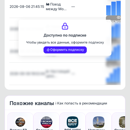
🚂 Поезд
2026-08-06 21:45:15
—
между Мо…
Посмотреть
😅 Парень
2026-08-06 21:16:32
—
попроси…
Доступно по подписке
Чтобы увидеть все данные, оформите подписку
Посмотреть
😺 Котолифт
Оформить подписку
2026-08-06 19:36:23
—
приду…
Посмотреть
💫 Настоящий
2026-08-06 19:02:44
—
цено…
Посмотреть
Похожие каналы
ℹ️ Как попасть в рекомендации