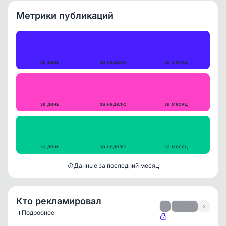
Метрики публикаций
Публикации
15
87
337
за день
за неделю
за месяц
Репосты
0
1
5
за день
за неделю
за месяц
Просмотры на пост
163283
162537
170119
за день
за неделю
за месяц
Данные за последний месяц
Кто рекламировал
‹
1 / 153
›
ℹ️ Подробнее