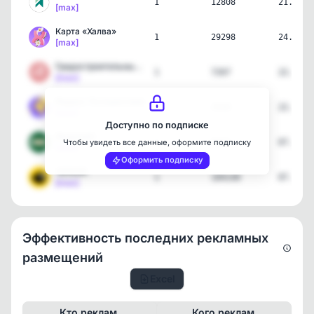
1
12808
21.07.2
[max]
Карта «Халва»
1
29298
24.05.2
[max]
Градостроительный компле…
1
7267
22.05.2
[max]
Яндекс Путешествия
1
2938
22.05.2
[max]
Доступно по подписке
Индилайт
1
6622
07.05.2
Чтобы увидеть все данные, оформите подписку
[max]
Оформить подписку
ЧИЖИК
1
104140
07.05.2
[max]
Эффективность последних рекламных
размещений
Excel
Кто реклам.
Кого реклам.