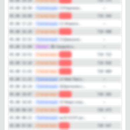
—
Статистика
05.08 19:34
-169
719 175
—
Публикация
💁‍♂️Пирожен...
05.08 18:50
—
—
Статистика
05.08 18:00
-154
719 344
—
Публикация
💁‍♂️ Живите...
05.08 17:23
—
—
Статистика
05.08 16:26
-224
719 498
—
Публикация
💁‍♂️Девушка...
05.08 15:52
—
—
Репост
💍 Свадьба в...
05.08 15:09
—
—
Статистика
05.08 14:51
-194
719 722
—
Статистика
05.08 13:16
-173
719 916
—
Статистика
05.08 11:41
-194
720 089
—
Публикация
👶 Имя Лев в...
05.08 11:22
—
—
Публикация
🤬Зрителям с...
05.08 10:24
—
—
Статистика
05.08 10:07
-190
720 283
—
Публикация
🥵 Жара сохр...
05.08 10:01
—
—
Статистика
05.08 08:34
-74
720 473
—
Публикация
🚗 В СССР шк...
05.08 08:21
—
—
Статистика
05.08 07:02
-64
720 547