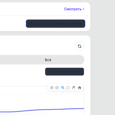
Смотреть
Предложить взаиморекламу
Всё
Экспорт в Excel
✕
✕
. По
ность