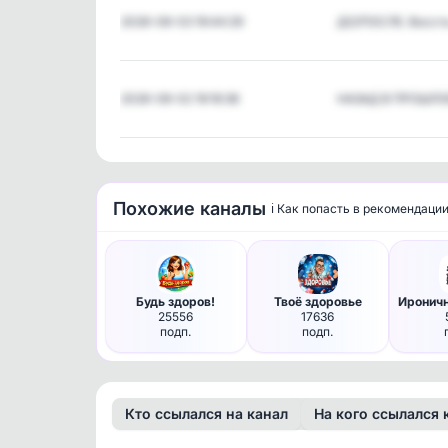
2026-08-03 19:44:29
ДО/ПОСЛЕ. Восст
2026-08-02 19:16:36
НАЗАД В ПРОШЛО
Похожие каналы
ℹ️ Как попасть в рекомендаци
Будь здоров!
Твоё здоровье
25556
17636
подп.
подп.
Кто ссылался на канал
На кого ссылался 