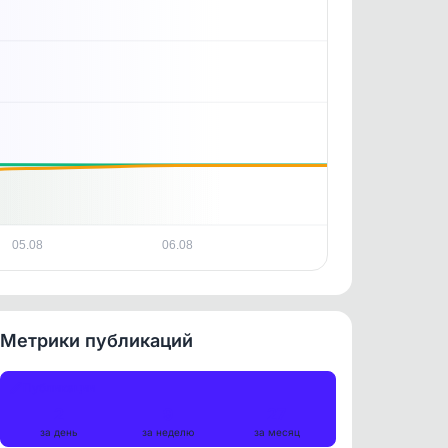
05.08
06.08
Метрики публикаций
Публикации
2
9
27
за день
за неделю
за месяц