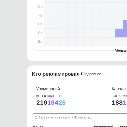
Ср
Чт
Пт
Сб
Вс
Меньш
Кто рекламировал
ℹ️ Подробнее
Упоминаний
Канало
ВСЕГО
MAX
TG
ВСЕГО
M
219
194
25
188
1
Название, ссылка или ID канала…
Канал
Публикаций
Подп