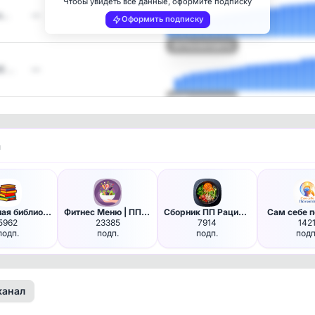
Чтобы увидеть все данные, оформите подписку
а…
—
Оформить подписку
Посмотреть
Е …
—
Посмотреть
и
Ироничная библиотека
Фитнес Меню | ПП рецепты
Сборник ПП Рационов | Меню | …
Сам себе п
5962
23385
7914
142
подп.
подп.
подп.
подп
канал