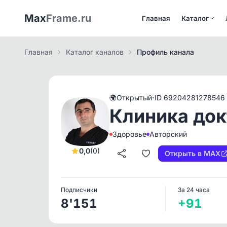
Max
Frame.ru
Главная
Каталог
Главная
Каталог каналов
Профиль канала
·
🌍
Открытый
ID 69204281278546
Клиника док
Здоровье
Авторский
0,0
(0)
Открыть в MAX
Подписчики
За 24 часа
8'151
+91