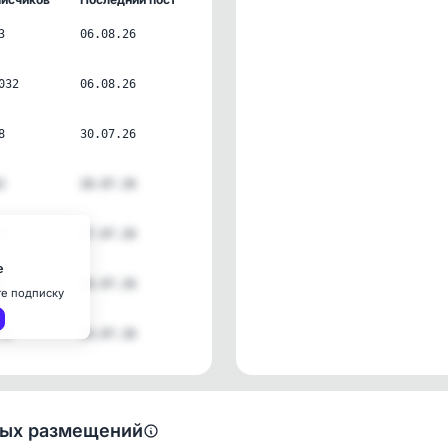
3
06.08.26
032
06.08.26
8
30.07.26
2
28.07.26
3
27.07.26
е
5
26.07.26
те подписку
76
24.07.26
ных размещений