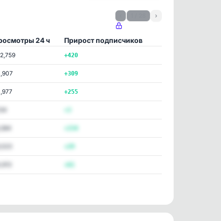
‹
1 / 28
›
росмотры 24 ч
Прирост подписчиков
2,759
+420
,907
+309
,977
+255
134
+3
,384
+154
,523
+29
,913
+61