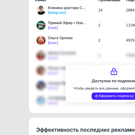
Клиника доктора Севака E…
24
2884
[telegram]
Прямой Эфир • Новости
2
1159
[max]
Ольга Орлова
2
4935
[max]
Masha Sovetuet
2
7526
[max]
Жизнь между городом и да…
1
2371
[max]
Доступно по подписк
Шиндр Мындр
1
3088
[max]
Чтобы увидеть все данные, оформи
Оформить подписку
ОПОВЕЩЕНИЕ 52
1
1727
[max]
Эффективность последних реклам