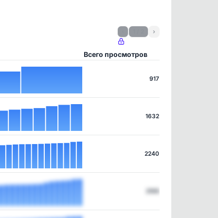
‹
1 / 2
›
Всего просмотров
917
1632
2240
2105