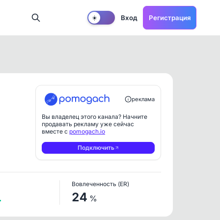
Вход
Регистрация
☀️
реклама
Вы владелец этого канала? Начните
продавать рекламу уже сейчас
вместе с
pomogach.io
Подключить
Вовлеченность (ER)
1
24
%