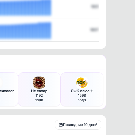
1921
1807
сихолог
Не сахар
ЛФК плюс ➕️
1
1192
1598
.
подп.
подп.
Последние 10 дней