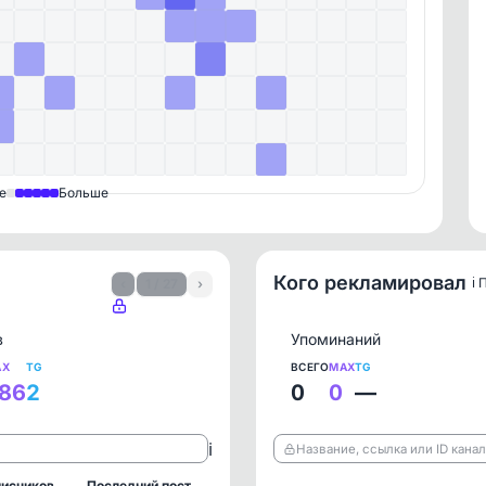
е
Больше
Кого рекламировал
ℹ️
‹
1 / 27
›
в
Упоминаний
AX
TG
ВСЕГО
MAX
TG
86
2
0
0
—
ℹ️
Название, ссылка или ID кана
исчиков
Последний пост