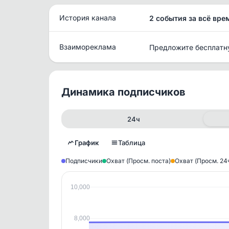
История канала
2 события за всё вре
Взаимореклама
Предложите бесплатн
Динамика подписчиков
24ч
График
Таблица
Подписчики
Охват (Просм. поста)
Охват (Просм. 24
10,000
Исто
В этом
8,000
этим д
Войдите
, чтобы оста