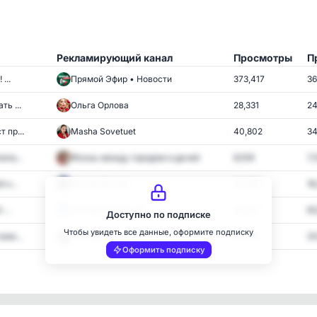
Рекламирующий канал
Просмотры
П
...
Прямой Эфир • Новости
373,417
36
ь ...
Ольга Орлова
28,331
24
 пр...
Masha Sovetuet
40,802
34
ила...
Жизнь между городом и дачей
8,108
7,
 н...
Шиндр Мындр
20,882
18
...
ОПОВЕЩЕНИЕ 52
65,827
63
Доступно по подписке
Чтобы увидеть все данные, оформите подписку
ам...
Екатерина Куми
29,159
24
Оформить подписку