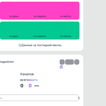
Репосты
0
0
0
за день
за неделю
за месяц
Просмотры на пост
2172
2014
2088
за день
за неделю
за месяц
Данные за последний месяц
 Подробнее
‹
1 / 1
›
Каналов
ВСЕГО
MAX
TG
0
0
—
ℹ️
ла…