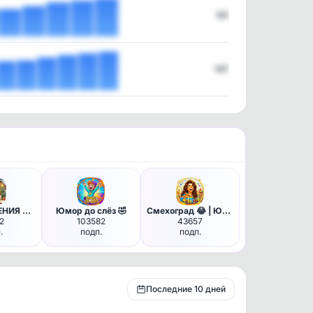
141
147
ПОЗДРАВЛЕНИЯ НА КАЖДЫЙ ДЕНЬ
Юмор до слёз 🤣
Смехоград 😂 | Юмор
2
103582
43657
.
подп.
подп.
Последние 10 дней