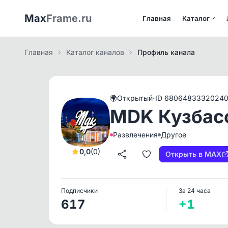
Max
Frame.ru
Главная
Каталог
Главная
Каталог каналов
Профиль канала
·
🌍
Открытый
ID 6806483332024
MDK Кузбас
Развлечения
Другое
0,0
(0)
Открыть в MAX
Подписчики
За 24 часа
617
+1