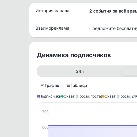
История канала
2 события за всё вре
Взаимореклама
Предложите бесплатн
Динамика подписчиков
24ч
График
Таблица
Подписчики
Охват (Просм. поста)
Охват (Просм. 24
700
Исто
В этом
600
этим д
Войдите
, чтобы оста