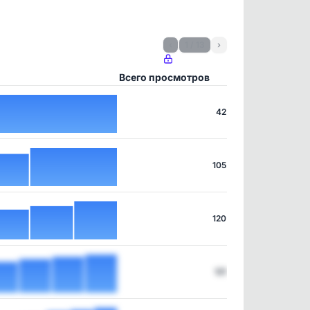
‹
1 / 13
›
Всего просмотров
42
105
120
121