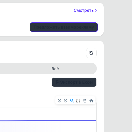
Смотреть
Предложить взаиморекламу
Всё
Экспорт в Excel
✕
✕
. По
ность