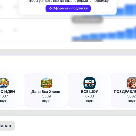
Чтобы увидеть все данные, оформите подписку
а…
—
Оформить подписку
Посмотреть
а…
—
Посмотреть
и
О ИДЕЙ
Дача Без Хлопот
ВСЕ ШОУ
11607
3539
6733
3862
подп.
подп.
подп.
подп
канал