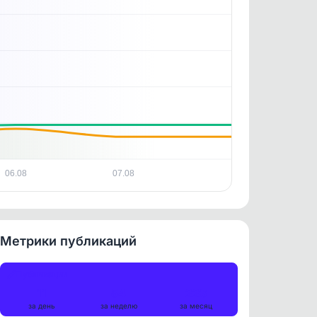
06.08
07.08
Метрики публикаций
Публикации
11
54
226
за день
за неделю
за месяц