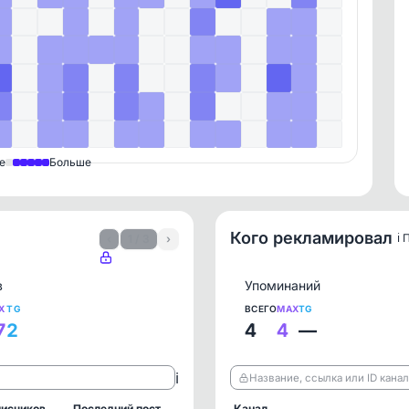
е
Больше
Кого рекламировал
ℹ️
‹
1 / 3
›
в
Упоминаний
X
TG
ВСЕГО
MAX
TG
7
2
4
4
—
ℹ️
Название, ссылка или ID кана
исчиков
Последний пост
Канал