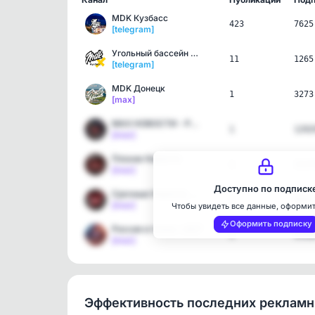
MDK Кузбасс
423
7625
[telegram]
Угольный бассейн МДК
11
1265
[telegram]
MDK Донецк
1
3273
[max]
MAX НОВОСТИ - Россия Мос…
1
1292
[max]
Плохие Новости
1
1537
[max]
Доступно по подписк
Срочные Новости. Ну почт…
1
6097
[max]
Чтобы увидеть все данные, оформи
Оформить подписку
Россия и точка • 24/7
1
5458
[max]
Эффективность последних реклам