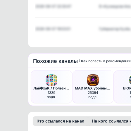
2026-08-07 22:33:47
В «Кузнецком Ал
2026-08-07 19:03:01
Губернатор Кузб
Похожие каналы
ℹ️ Как попасть в рекомендаци
ЛайФхаК / Полезные Советы / И…
MAD MAX убойные приколы и юмор
БЮР
1339
25364
подп.
подп.
Кто ссылался на канал
На кого ссылался 