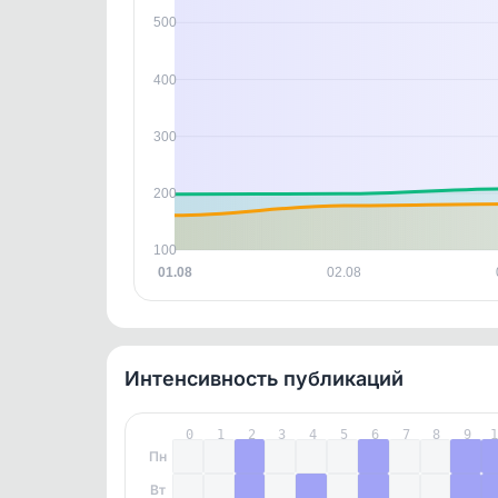
контен
500
400
300
200
100
01.08
02.08
Интенсивность публикаций
0
1
2
3
4
5
6
7
8
9
Пн
Вт