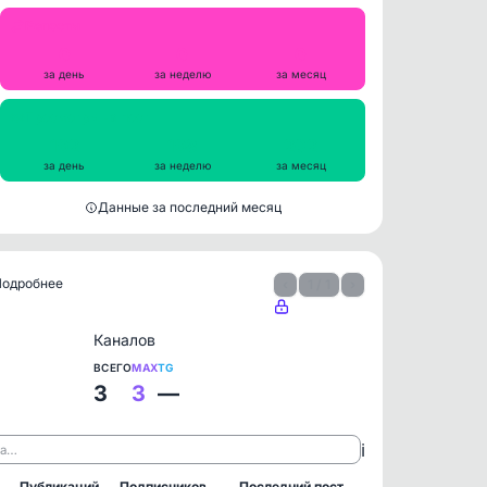
Репосты
0
0
0
за день
за неделю
за месяц
Просмотры на пост
192
198
202
за день
за неделю
за месяц
Данные за последний месяц
 Подробнее
‹
1 / 1
›
Каналов
ВСЕГО
MAX
TG
3
3
—
ℹ️
ла…
Публикаций
Подписчиков
Последний пост