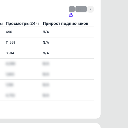
‹
1 / 3
›
ы
Просмотры 24 ч
Прирост подписчиков
490
N/A
11,991
N/A
8,914
N/A
4,090
N/A
1,642
N/A
1,156
N/A
4,752
N/A