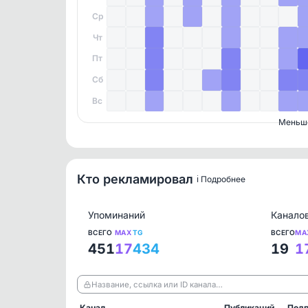
Ср
Чт
Пт
Сб
Вс
Меньш
Кто рекламировал
ℹ️ Подробнее
Упоминаний
Канало
ВСЕГО
MAX
TG
ВСЕГО
MA
451
17
434
19
1
Название, ссылка или ID канала…
Канал
Публикаций
Подп