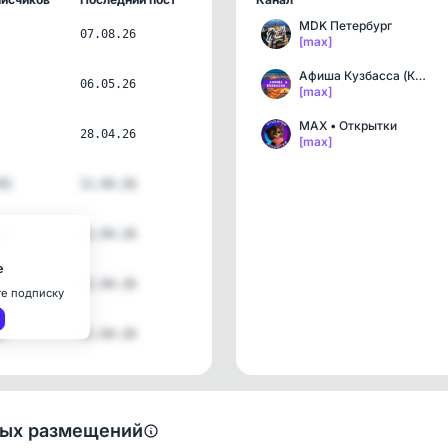
MDK Петербург
07.08.26
[max]
Афиша Кузбасса (Кемерово…
06.05.26
[max]
MAX • Открытки
28.04.26
[max]
91
11.04.26
03
11.04.26
е
11.04.26
те подписку
9
11.04.26
ных размещений