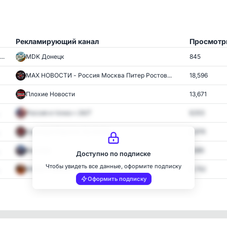
Рекламирующий канал
Просмотр
..
MDK Донецк
845
MAX НОВОСТИ - Россия Москва Питер Ростов...
18,596
Плохие Новости
13,671
Россия и точка • 24/7
6,103
Срочные Новости. Ну почти..
2,676
Вестник
1,685
Доступно по подписке
Чтобы увидеть все данные, оформите подписку
ИНФАЧ НОВОСТИ
4,752
Оформить подписку