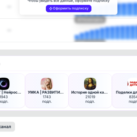
Чтобы увидеть все данные, оформите подписку
—
Оформить подписку
Посмотреть
—
Посмотреть
и
ChatGPT | Нейросети в Max 🧑‍💻
УМКА | РАЗВИТИЕ ДОШКОЛЬНИКОВ
История одной картины | Искус…
Поделки дл
1943
1743
21019
835
подп.
подп.
подп.
подп
канал