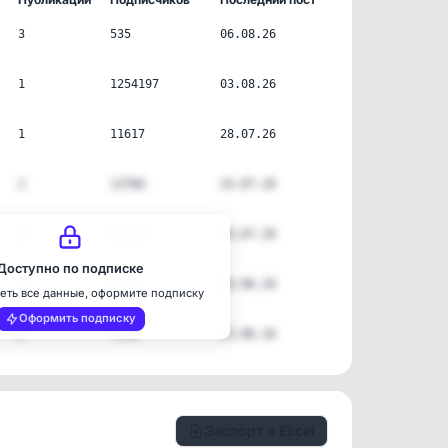
3
535
06.08.26
1
1254197
03.08.26
1
11617
28.07.26
2
13766
24.07.26
2
13720
24.07.26
Доступно по подписке
2
1181
26.06.26
еть все данные, оформите подписку
Оформить подписку
2
7330
23.06.26
Экспорт в Excel