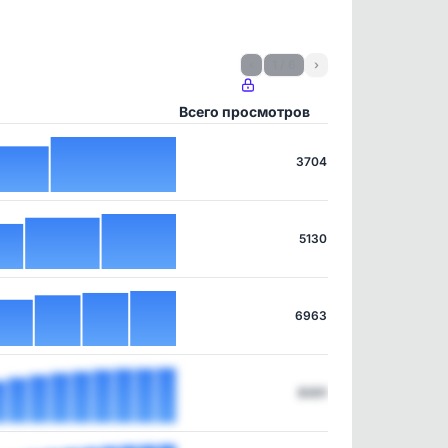
‹
1 / 6
›
Всего просмотров
3704
5130
6963
8301