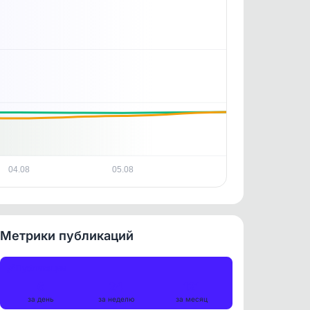
04.08
05.08
Метрики публикаций
Публикации
6
24
121
за день
за неделю
за месяц