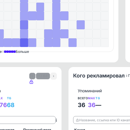
е
Больше
Кого рекламировал
ℹ️
‹
1 / 64
›
в
Упоминаний
AX
TG
ВСЕГО
MAX
TG
76
68
36
36
—
ℹ️
Название, ссылка или ID кана
исчиков
Последний пост
Канал