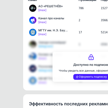
АО «РЕШЕТНЁВ»
786
1527
[max]
Канал про каналы
2
3566
[max]
МГТУ им. Н.Э. Баумана
17
5214
[max]
Заводи коллайдер!
1
4594
[telegram]
Космос на связи
6
284
[max]
Доступно по подписк
Роскосмос
49
1222
[telegram]
Чтобы увидеть все данные, оформи
Оформить подписку
КФ МГТУ им. Н.Э. Баумана
13
1097
[max]
Эффективность последних реклам