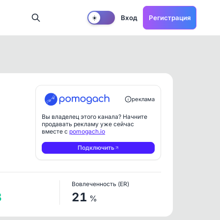
Вход
Регистрация
☀️
реклама
Вы владелец этого канала? Начните
продавать рекламу уже сейчас
вместе с
pomogach.io
Подключить
Вовлеченность (ER)
3
21
%