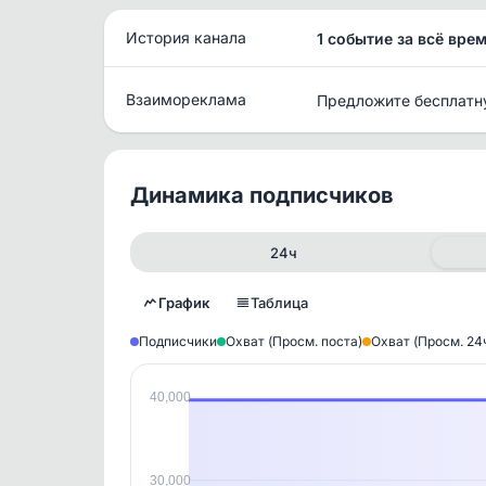
История канала
1 событие за всё вре
Взаимореклама
Предложите бесплатн
Динамика подписчиков
24ч
График
Таблица
Подписчики
Охват (Просм. поста)
Охват (Просм. 24
40,000
Исто
В этом
этим д
Войдите
, чтобы оста
30,000