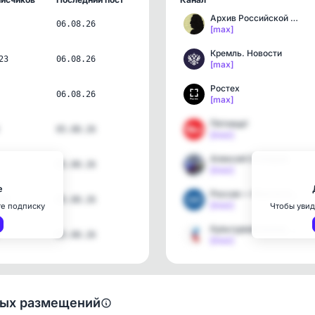
Архив Российской академи…
06.08.26
[max]
Кремль. Новости
23
06.08.26
[max]
Ростех
06.08.26
[max]
Пятница!
05.08.26
[max]
Алексей Столяров
05.08.26
[max]
е
Россия — Моя история | М…
75
05.08.26
[max]
те подписку
Чтобы увид
Культурная волна. Гранты…
05.08.26
[max]
ных размещений