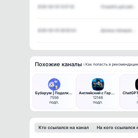
2026-08-05 13:37:32
Откройте для реб…
2026-08-05 08:30:04
Долина гейзеров …
Похожие каналы
ℹ️ Как попасть в рекомендаци
Бубарум | Поделки Оригами Раз…
Английский с Гарри 🪄
7556
12146
подп.
подп.
Кто ссылался на канал
На кого ссылался 