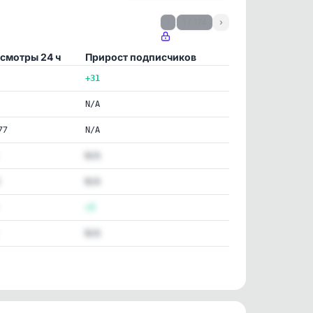
‹
1 / 174
›
смотры 24 ч
Прирост подписчиков
+31
N/A
77
N/A
N/A
N/A
+5
N/A