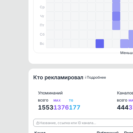
Ср
Чт
Пт
Сб
Вс
Меньш
Кто рекламировал
ℹ️ Подробнее
Упоминаний
Канало
ВСЕГО
MAX
TG
ВСЕГО
M
1553
1376
177
444
3
Название, ссылка или ID канала…
Канал
Публикаций
Подп