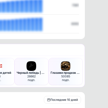
7361
8353
я детей
Черный лебедь | Саморазвитие …
Глазами предков | Фото
4
26662
50085
.
подп.
подп.
Последние 10 дней