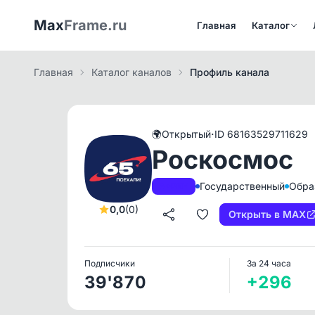
Max
Frame.ru
Главная
Каталог
Главная
Каталог каналов
Профиль канала
·
🌍
Открытый
ID 68163529711629
Роскосмос
Государственный
Обра
A+
РКН
0,0
(0)
Открыть в MAX
Подписчики
За 24 часа
39'870
+296