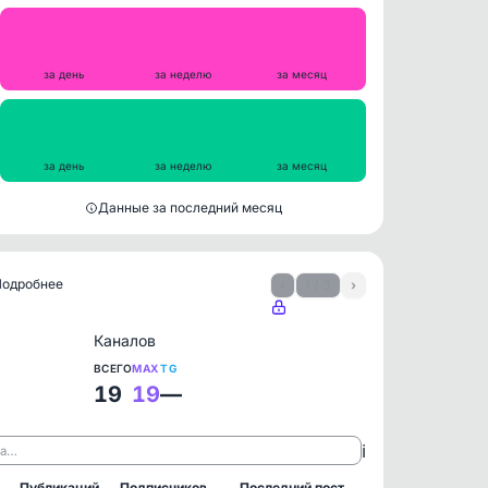
Репосты
0
0
0
за день
за неделю
за месяц
Просмотры на пост
8077
7812
8391
за день
за неделю
за месяц
Данные за последний месяц
 Подробнее
‹
1 / 3
›
Каналов
ВСЕГО
MAX
TG
19
19
—
ℹ️
ла…
Публикаций
Подписчиков
Последний пост