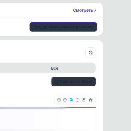
Смотреть
Предложить взаиморекламу
Всё
Экспорт в Excel
✕
✕
. По
ность