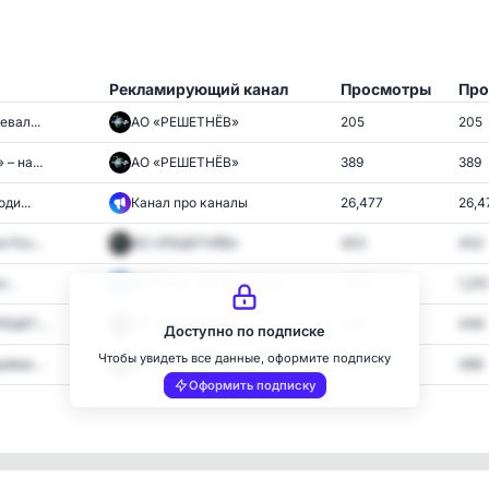
Рекламирующий канал
Просмотры
Про
вал...
АО «РЕШЕТНЁВ»
205
205
– на...
АО «РЕШЕТНЁВ»
389
389
ди...
Канал про каналы
26,477
26,4
 Рос...
АО «РЕШЕТНЁВ»
402
402
...
МГТУ им. Н.Э. Баумана
1,210
1,210
ЕШЕТ...
АО «РЕШЕТНЁВ»
448
448
Доступно по подписке
Чтобы увидеть все данные, оформите подписку
иёмк...
АО «РЕШЕТНЁВ»
515
498
Оформить подписку