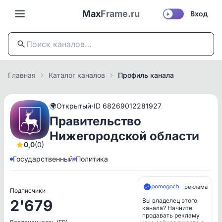
Max
Frame.ru
Вход
☀️
Главная
Каталог каналов
Профиль канала
·
🌍
Открытый
ID 68269012281927
Правительство
Нижегородской области
0,0
(0)
Государственный
Политика
реклама
Подписчики
2'679
Вы владелец этого
канала? Начните
продавать рекламу