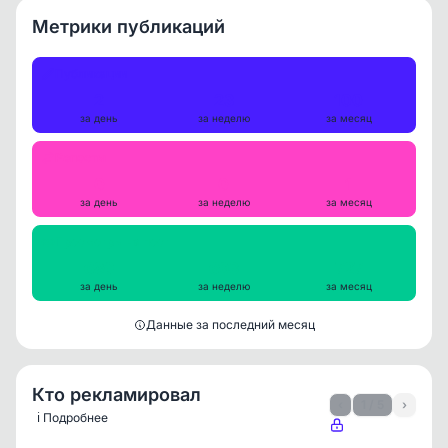
Метрики публикаций
Публикации
2
23
100
за день
за неделю
за месяц
Репосты
0
0
1
за день
за неделю
за месяц
Просмотры на пост
680
693
727
за день
за неделю
за месяц
Данные за последний месяц
Кто рекламировал
‹
1 / 5
›
ℹ️ Подробнее