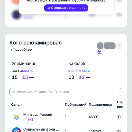
1
229
04.06.2
Чтобы увидеть все данные, оформите подписку
[max]
Оформить подписку
Минпром Нижегородской об…
1
326
04.06.2
[max]
Кого рекламировал
‹
1 / 2
›
ℹ️ Подробнее
Упоминаний
Каналов
ВСЕГО
MAX
TG
ВСЕГО
MAX
TG
15
15
—
12
12
—
ℹ️
Название, ссылка или ID канала…
Послед
Канал
Публикаций
Подписчиков
пост
Минтруд России
1
46331
31.07.2
[max]
Социальный фонд России
1
128747
31.07.2