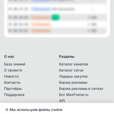
Публикация
[ma
ЖК Окский Бе...
07.08 07:25
—
—
Статистика
07.08 06:09
+1
2 684
—
Статистика
07.08 04:36
2 683
—
Статистика
07.08 03:02
2 683
О нас
Разделы
База знаний
Каталог каналов
О проекте
Каталог сеток
Новости
Лидеры закупок
Контакты
Биржа рекламы
Партнёры
Биржа рекламы в сетках
Поддержка
Бот MaxFrame.ru
API
🍪 Мы используем файлы cookie
Документы