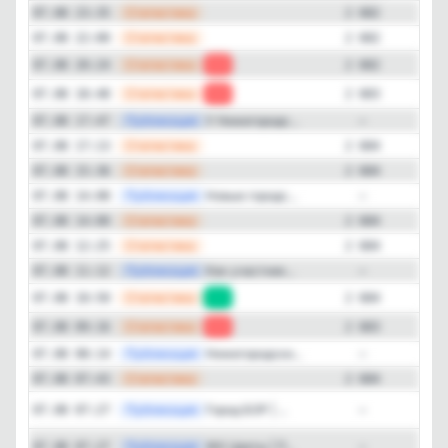
—
Статистика
07.08 23:35
2 682
—
Статистика
07.08 22:00
2 682
—
Статистика
07.08 20:24
-1
2 682
—
Статистика
07.08 18:48
-1
2 683
—
Публикация
У Нижегородс...
07.08 17:47
—
—
Статистика
07.08 17:13
2 684
—
Статистика
07.08 15:36
2 684
—
Публикация
Новые городс...
07.08 14:08
—
—
Статистика
07.08 14:00
2 684
—
Статистика
07.08 12:25
2 684
—
Публикация
Как участник...
07.08 11:12
—
—
Статистика
07.08 10:50
+1
2 684
—
Статистика
07.08 09:16
-1
2 683
—
Публикация
Нижегородски...
07.08 08:14
—
—
Статистика
07.08 07:43
2 684
Публикация
[ma
Город БОР | ...
07.08 07:27
—
Публикация
[ma
ЖК Цветы | П...
07.08 07:27
—