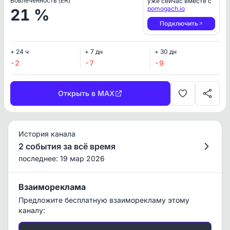
Вовлеченность (ER)
уже сейчас вместе с
pomogach.io
21 %
Подключить
+ 24 ч
+ 7 дн
+ 30 дн
-2
-7
-9
Открыть в MAX
История канала
2 события за всё время
последнее: 19 мар 2026
Взаимореклама
Предложите бесплатную взаиморекламу этому
каналу: