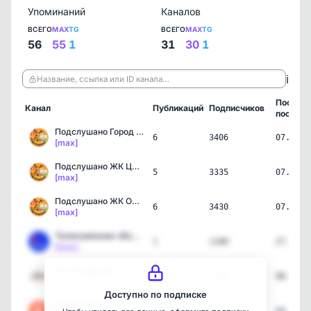
Упоминаний
Каналов
ВСЕГО
MAX
TG
ВСЕГО
MAX
TG
56
55
1
31
30
1
ℹ️
Название, ссылка или ID канала…
Послед
Канал
Публикаций
Подписчиков
пост
Подслушано Город БОР | Н…
6
3406
07.08.2
[max]
Подслушано ЖК Цветы | Пр…
5
3335
07.08.2
[max]
Подслушано ЖК Окский Бер…
6
3430
07.08.2
[max]
Телекомпания «Волга» | Н…
1
1100
27.07.2
[max]
УК «Согласие»
1
1418
08.07.2
[telegram]
Доступно по подписке
Мой Бизнес 52