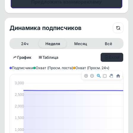
Предложить взаиморекламу
Динамика подписчиков
24ч
Неделя
Месяц
Всё
Excel
График
Таблица
Подписчики
Охват (Просм. поста)
Охват (Просм. 24ч)
3,000
2,500
2,000
1,500
✕
✕
✕
✕
1,000