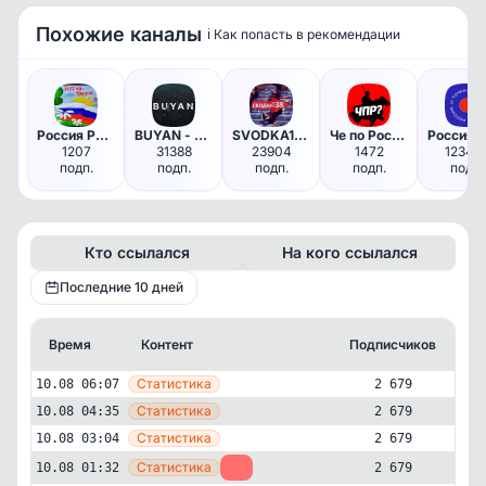
Похожие каналы
ℹ️ Как попасть в рекомендации
Россия Родина моя
BUYAN - Чё там в мире? | Ново…
SVODKA138
Че по Ростову?
1207
31388
23904
1472
12347
подп.
подп.
подп.
подп.
подп.
Кто ссылался
На кого ссылался
Последние 10 дней
Время
Контент
Подписчиков
Кт
—
Статистика
10.08 06:07
2 679
—
Статистика
10.08 04:35
2 679
—
Статистика
10.08 03:04
2 679
—
Статистика
10.08 01:32
-1
2 679