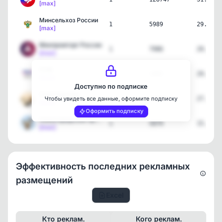
[max]
Минсельхоз России
1
5989
29.07.2
[max]
Минпромторг России
1
7986
29.07.2
[max]
РНФ
1
1401
29.07.2
[max]
Доступно по подписке
Глеб Никитин
4
25368
27.07.2
Чтобы увидеть все данные, оформите подписку
[max]
Оформить подписку
Нижегородская правда | Н…
1
5079
15.07.2
[max]
Эффективность последних рекламных
размещений
Excel
Кто реклам.
Кого реклам.