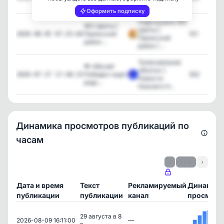
Новинки |...
Новинки | м...
Оформить подписку
Подслушано ЖК
ЖК Цветы |
Цветы |
Приокский
101
2026-08-05 07:25:04
Приокский
район ...
район | ...
Телекомпания
📢 «Музей
«Волга» |
Победы» ищет
352
2026-07-27 17:38:15
Новости
родс...
Нижнего Н...
Динамика просмотров публикаций по
часам
‹
1 / 6
›
Дата и время
Текст
Рекламируемый
Динамик
публикации
публикации
канал
просмотр
29 августа в 8
2026-08-09 16:11:00
—