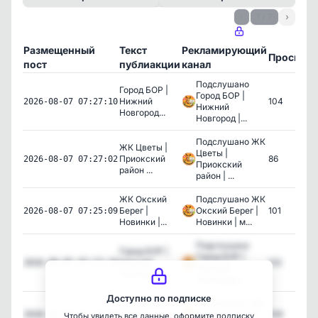
‹
1 / 7
›
Размещенный
Текст
Рекламирующий
Просмот
пост
публиакции
канал
Подслушано
Город БОР |
Город БОР |
Нижний
104
2026-08-07 07:27:10
Нижний
Новгород...
Новгород |...
Подслушано ЖК
ЖК Цветы |
Цветы |
Приокский
86
2026-08-07 07:27:02
Приокский
район ...
район | ...
ЖК Окский
Подслушано ЖК
Берег |
Окский Берег |
101
2026-08-07 07:25:09
Новинки |...
Новинки | м...
Подслушано
Город БОР |
Город БОР |
Нижний
122
2026-08-05 07:27:10
Нижний
Новгород...
Новгород |...
Доступно по подписке
ЖК Окский
Подслушано ЖК
Берег |
Окский Берег |
109
2026-08-05 07:25:09
Чтобы увидеть все данные, оформите подписку