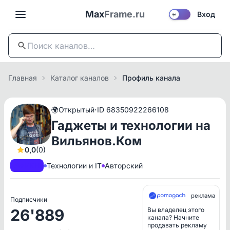
Max
Frame.ru
Вход
☀️
Главная
Каталог каналов
Профиль канала
·
🌍
Открытый
ID 68350922266108
Гаджеты и технологии на
Вильянов.Ком
0,0
(0)
A+
РКН
Технологии и IT
Авторский
реклама
Подписчики
26'889
Вы владелец этого
канала? Начните
продавать рекламу