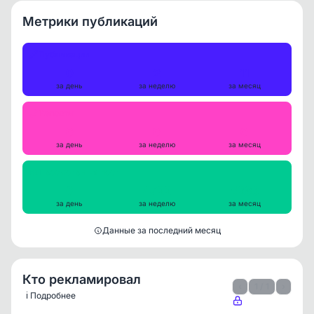
Метрики публикаций
Публикации
0
2
11
за день
за неделю
за месяц
Репосты
0
0
0
за день
за неделю
за месяц
Просмотры на пост
0
4722
5286
за день
за неделю
за месяц
Данные за последний месяц
Кто рекламировал
‹
1 / 1
›
ℹ️ Подробнее