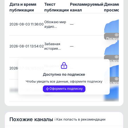
Дата и время
Текст
Рекламируемый
Динамика
публикации
публикации
канал
просмотро
Обожаю мир
2026-08-03 11:36:00
—
аудио…
Посмотреть
Забавная
2026-08-01 13:54:02
—
история…
Посмотреть
Национальный
2026-07-28 16:53:03
—
мес…
Доступно по подписке
Чтобы увидеть все данные, оформите подписку
Посмотреть
Был вчера на
Оформить подписку
2026-07-28 11:28:22
—
пре…
Посмотреть
Похожие каналы
ℹ️ Как попасть в рекомендации