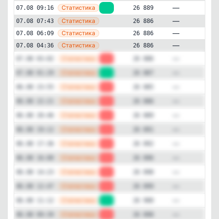
—
Статистика
07.08 09:16
+3
26 889
Технологии и IT
Авторский
✕
Гаджеты и технологии на
—
Статистика
07.08 07:43
26 886
Вильянов.Ком
—
Статистика
07.08 06:09
26 886
26'889
подписчиков
—
Статистика
07.08 04:36
26 886
Подписчиков за 24 часа
—
Статистика
07.08 03:02
-1
26 886
-2
—
Статистика
07.08 01:29
+2
26 887
Подписчиков за неделю
—
Статистика
06.08 23:55
-1
26 885
-71
—
Статистика
06.08 22:21
-3
26 886
—
Подписчиков за месяц
Статистика
06.08 20:46
-2
26 889
-457
—
Статистика
06.08 19:12
-1
26 891
—
Статистика
06.08 17:36
-4
26 892
ER (Engagement Rate)
12%
—
Статистика
06.08 16:00
-2
26 896
—
Статистика
06.08 14:23
-1
26 898
Детальная динамика просмотров
—
Статистика
06.08 12:47
-1
26 899
Просмотры
Прирост
—
Статистика
06.08 11:12
+2
26 900
—
Статистика
06.08 09:39
-3
26 898