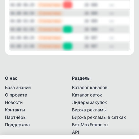
—
Статистика
04.08 06:29
-1
26 908
—
Статистика
04.08 04:59
26 909
—
Статистика
04.08 03:30
26 909
—
Статистика
04.08 01:59
+2
26 909
—
Статистика
04.08 00:29
26 907
—
Статистика
03.08 22:58
+1
26 907
О нас
Разделы
База знаний
Каталог каналов
О проекте
Каталог сеток
Новости
Лидеры закупок
Контакты
Биржа рекламы
Партнёры
Биржа рекламы в сетках
Поддержка
Бот MaxFrame.ru
API