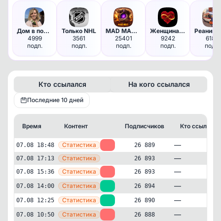
Дом в порядке, я в помадке
Только NHL
MAD MAX убойные приколы и юмор
Женщина в Красном
4999
3561
25401
9242
6188
подп.
подп.
подп.
подп.
подп.
Кто ссылался
На кого ссылался
Последние 10 дней
Время
Контент
Подписчиков
Кто ссылался
—
Статистика
07.08 18:48
-4
26 889
—
Статистика
07.08 17:13
26 893
—
Статистика
07.08 15:36
-1
26 893
—
Статистика
07.08 14:00
+4
26 894
—
Статистика
07.08 12:25
+2
26 890
—
Статистика
07.08 10:50
-1
26 888