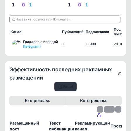
1
0
1
1
0
1
ℹ️
Название, ссылка или ID канала…
Последни
Канал
Публикаций
Подписчиков
пост
Гридасов с бородой
1
11900
28.06.26
[telegram]
Эффективность последних рекламных
размещений
Excel
Кто реклам.
Кого реклам.
‹
1 / 1
›
Размещенный
Текст
Рекламирующий
Просмот
пост
публиакции
канал