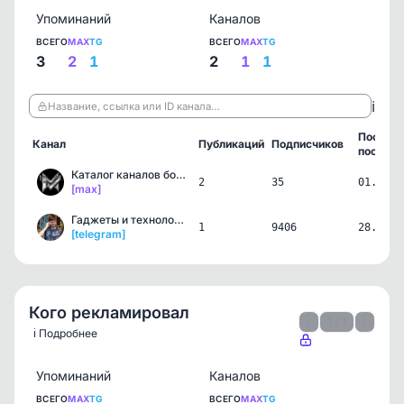
Упоминаний
Каналов
ВСЕГО
MAX
TG
ВСЕГО
MAX
TG
3
2
1
2
1
1
ℹ️
Название, ссылка или ID канала…
Послед
Канал
Публикаций
Подписчиков
пост
Каталог каналов ботов в …
2
35
01.08.2
[max]
Гаджеты и технологии на …
1
9406
28.07.2
[telegram]
Кого рекламировал
‹
1 / 1
›
ℹ️ Подробнее
Упоминаний
Каналов
ВСЕГО
MAX
TG
ВСЕГО
MAX
TG