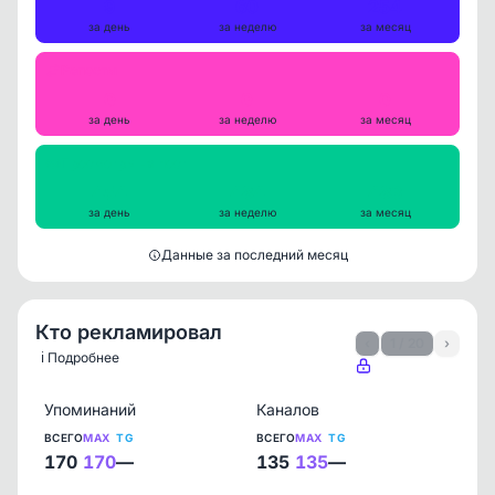
9
60
254
за день
за неделю
за месяц
Репосты
0
0
0
за день
за неделю
за месяц
Просмотры на пост
454
484
483
за день
за неделю
за месяц
Данные за последний месяц
Кто рекламировал
‹
1 / 20
›
ℹ️ Подробнее
Упоминаний
Каналов
ВСЕГО
MAX
TG
ВСЕГО
MAX
TG
170
170
—
135
135
—