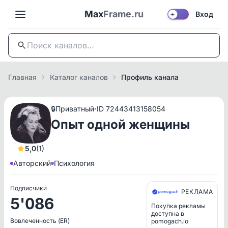
Max
Frame.ru
Вход
☀️
Главная
Каталог каналов
Профиль канала
·
🔒
Приватный
ID 72443413158054
Опыт одной женщины
5,0
(1)
Авторский
Психология
Подписчики
РЕКЛАМА
5'086
Покупка рекламы
доступна в
Вовлеченность (ER)
pomogach.io