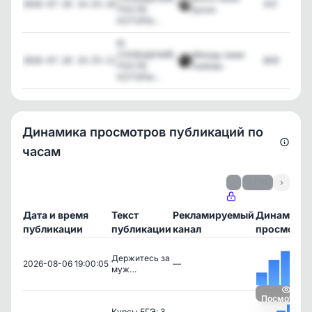
421
2026-07-28 14:25:10
ПОСЛЕ
руках
КОТОРЫ...
❗️5
СООБЩЕНИЙ,
Между нами
808
2026-07-28 14:25:11
ПОСЛЕ
любовь
КОТОРЫ...
Динамика просмотров публикаций по
часам
‹
1 / 15
›
Дата и время
Текст
Рекламируемый
Динамика
публикации
публикации
канал
просмотро
Держитесь за
2026-08-06 19:00:05
—
муж…
Посмотреть
Курсы ЕГЭ: 3