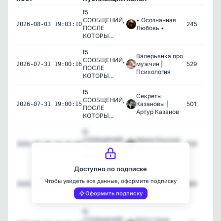
❗️5
СООБЩЕНИЙ,
• Осознанная
245
2026-08-03 19:03:10
ПОСЛЕ
Любовь •
КОТОРЫ...
❗️5
Валерьянка про
СООБЩЕНИЙ,
мужчин |
529
2026-07-31 19:00:16
ПОСЛЕ
Психология
КОТОРЫ...
❗️5
Секреты
СООБЩЕНИЙ,
Казановы |
501
2026-07-31 19:00:15
ПОСЛЕ
Артур Казанов
КОТОРЫ...
❗️5
СООБЩЕНИЙ,
Ирина Ельская
758
2026-07-28 14:25:08
ПОСЛЕ
про отношения
КОТОРЫ...
Доступно по подписке
❗️5
СООБЩЕНИЙ,
Точка мудрости
Чтобы увидеть все данные, оформите подписку
666
2026-07-28 14:25:09
ПОСЛЕ
| Саморазвитие
Оформить подписку
КОТОРЫ...
❗️5
СООБЩЕНИЙ,
Всё в твоих