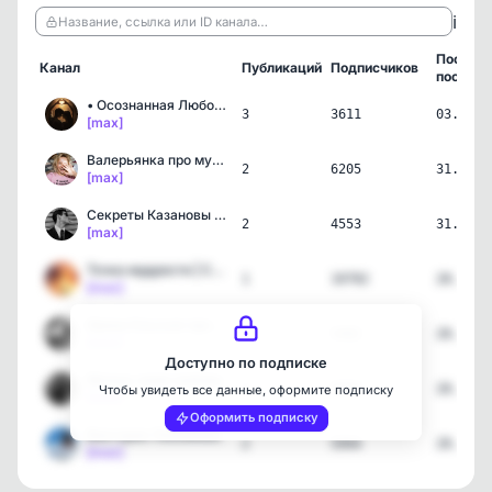
ℹ️
Название, ссылка или ID канала…
Послед
Канал
Публикаций
Подписчиков
пост
• Осознанная Любовь •
3
3611
03.08.2
[max]
Валерьянка про мужчин | …
2
6205
31.07.2
[max]
Секреты Казановы | Артур…
2
4553
31.07.2
[max]
Точка мудрости | Самораз…
1
10782
28.07.2
[max]
Ирина Ельская про отноше…
1
5482
28.07.2
[max]
Доступно по подписке
Между нами любовь
2
9099
28.07.2
Чтобы увидеть все данные, оформите подписку
[max]
Оформить подписку
Виктория Любимова
2
5994
28.07.2
[max]