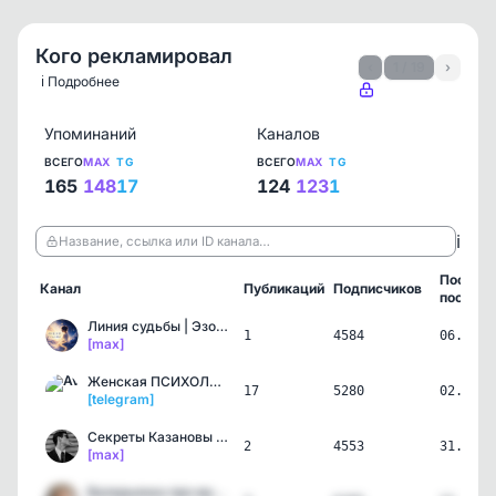
Кого рекламировал
‹
1 / 19
›
ℹ️ Подробнее
Упоминаний
Каналов
ВСЕГО
MAX
TG
ВСЕГО
MAX
TG
165
148
17
124
123
1
ℹ️
Название, ссылка или ID канала…
Послед
Канал
Публикаций
Подписчиков
пост
Линия судьбы | Эзотерика…
1
4584
06.08.2
[max]
Женская ПСИХОЛОГИЯ
17
5280
02.08.2
[telegram]
Секреты Казановы | Артур…
2
4553
31.07.2
[max]
Валерьянка про мужчин | …