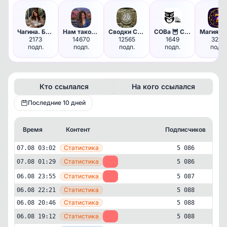
Чагина. Без реверансов.
Нам такое надо!
Сводки СВО Аналитика. Вперед …
СОВа 🦉 Семья Обучение Воспита…
2173
14670
12565
1649
3261
подп.
подп.
подп.
подп.
подп.
Кто ссылался
На кого ссылался
Последние 10 дней
Время
Контент
Подписчиков
К
—
Статистика
07.08 03:02
5 086
—
Статистика
07.08 01:29
-1
5 086
—
Статистика
06.08 23:55
-1
5 087
—
Статистика
06.08 22:21
5 088
—
Статистика
06.08 20:46
5 088
—
Статистика
06.08 19:12
-2
5 088