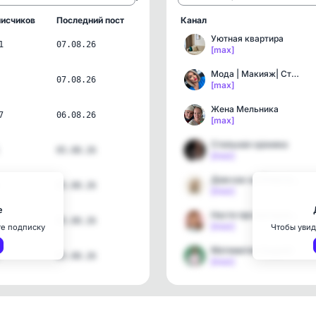
исчиков
Последний пост
Канал
Уютная квартира
1
07.08.26
[max]
Мода | Макияж| Стиль
07.08.26
[max]
Жена Мельника
7
06.08.26
[max]
Стильная хроника
05.08.26
[max]
Дом как на Pinterest | J…
05.08.26
[max]
е
Настя про выгодные покуп…
05.08.26
[max]
те подписку
Чтобы увид
Математик Андрей
05.08.26
[max]