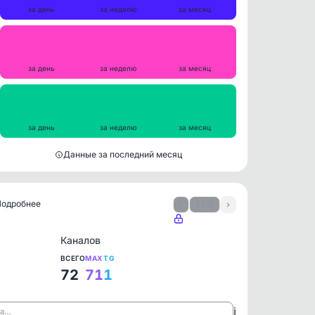
за день
за неделю
за месяц
Репосты
0
0
0
за день
за неделю
за месяц
Просмотры на пост
2981
3322
3138
за день
за неделю
за месяц
Данные за последний месяц
 Подробнее
‹
1 / 11
›
Каналов
ВСЕГО
MAX
TG
72
71
1
ℹ️
ла…