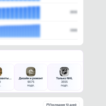
2936
3508
Рецепты и советы /Просто и вк…
Дизайн и ремонт
Только NHL
0
9075
3555
.
подп.
подп.
Последние 10 дней