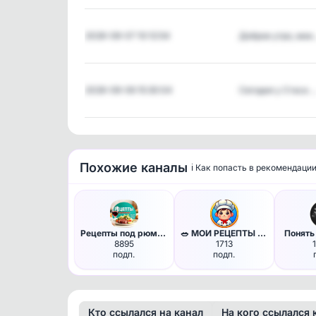
2026-08-07 10:12:54
Доброе утро, мои
2026-08-06 15:30:04
Сегодня у Стаса 
Похожие каналы
ℹ️ Как попасть в рекомендаци
Рецепты под рюмочку
🥗 МОИ РЕЦЕПТЫ - завтрак обед …
Понять
8895
1713
подп.
подп.
Кто ссылался на канал
На кого ссылался 