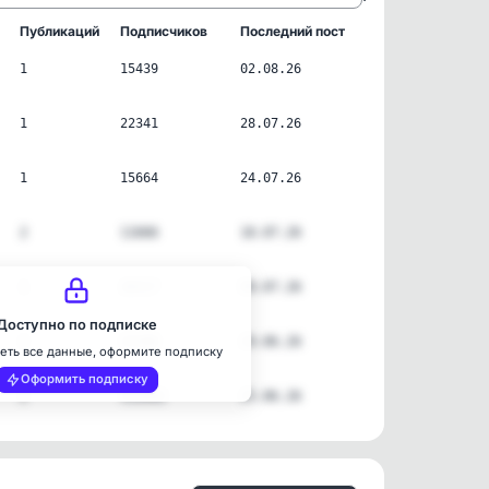
Публикаций
Подписчиков
Последний пост
1
15439
02.08.26
1
22341
28.07.26
1
15664
24.07.26
2
11666
18.07.26
1
28317
09.07.26
Доступно по подписке
2
25388
29.06.26
еть все данные, оформите подписку
Оформить подписку
2
332602
25.06.26