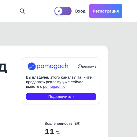
Вход
Регистрация
☀️
АД
реклама
Вы владелец этого канала? Начните
продавать рекламу уже сейчас
вместе с
pomogach.io
Подключить
Вовлеченность (ER)
11
%