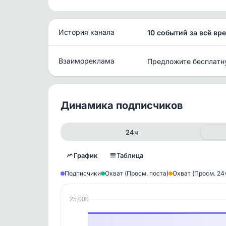
История канала
10 событий за всё вр
Взаимореклама
Предложите бесплатн
Динамика подписчиков
24ч
График
Таблица
Подписчики
Охват (Просм. поста)
Охват (Просм. 24
25,000
Исто
В этом