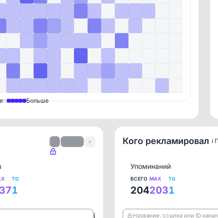
е
Больше
Кого рекламировал
ℹ️
‹
1 / 20
›
в
Упоминаний
AX
TG
ВСЕГО
MAX
TG
37
1
204
203
1
ℹ️
Название, ссылка или ID кана