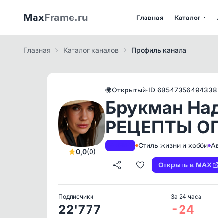
Max
Frame.ru
Главная
Каталог
Главная
Каталог каналов
Профиль канала
·
🌍
Открытый
ID 68547356494338
Брукман На
РЕЦЕПТЫ О
Стиль жизни и хобби
А
A+
РКН
0,0
(0)
Открыть в MAX
Подписчики
За 24 часа
22'777
-24