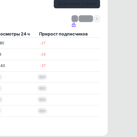
Экспорт в Excel
‹
1 / 42
›
осмотры 24 ч
Прирост подписчиков
380
-27
8
-24
040
-37
3
N/A
5
N/A
2
N/A
7
N/A