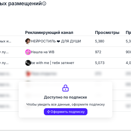
ных размещений
Рекламирующий канал
Просмотры
Пр
х и...
НЕЙРОСТИЛЬ ❤️ ДЛЯ ДУШИ
5,380
5,
лу...
Нашла на WB
972
90
лу...
be with me | тебя затянет
5,073
4,
х и...
Твои открытки
272
21
х и...
Домашняя кулинария
622
51
х и...
Забытый сюжет
288
24
Доступно по подписке
Чтобы увидеть все данные, оформите подписку
х и...
Психология отношений
148
12
Оформить подписку