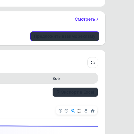
Смотреть
Предложить взаиморекламу
Всё
Экспорт в Excel
✕
✕
. По