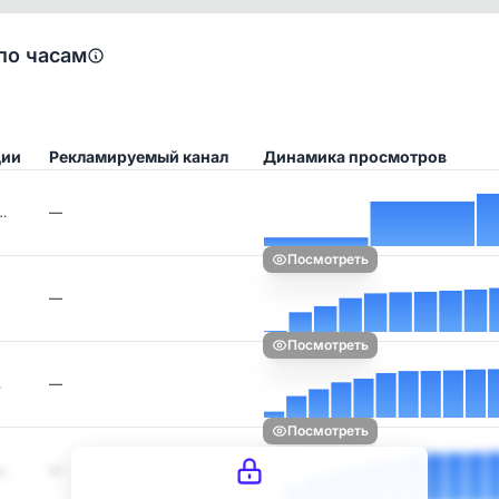
по часам
ции
Рекламируемый канал
Динамика просмотров
…
—
Посмотреть
—
Посмотреть
…
—
Посмотреть
л…
—