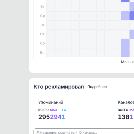
Вт
Ср
Чт
Пт
Сб
Вс
Меньш
Кто рекламировал
ℹ️ Подробнее
Упоминаний
Канало
ВСЕГО
MAX
TG
ВСЕГО
M
295
294
1
138
1
Название, ссылка или ID канала…