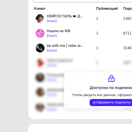
Канал
Публикаций
Подп
НЕЙРОСТИЛЬ ❤️ ДЛЯ ДУШИ
1
2302
[max]
Нашла на WB
1
6711
[max]
be with me | тебя затянет
1
3146
[max]
Твои открытки
1
1071
[max]
Психология отношений
1
1221
[max]
Доступно по подписк
Домашняя кулинария
1
3721
[max]
Чтобы увидеть все данные, оформи
Оформить подписку
Забытый сюжет
1
3403
[max]