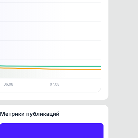
ность
06.08
07.08
Метрики публикаций
Публикации
5
36
145