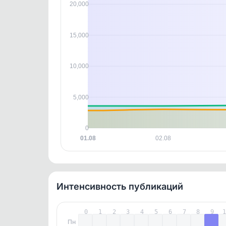
20,000
этим д
Войдите
, чтобы оста
контен
15,000
10,000
5,000
0
01.08
02.08
Интенсивность публикаций
0
1
2
3
4
5
6
7
8
9
Пн