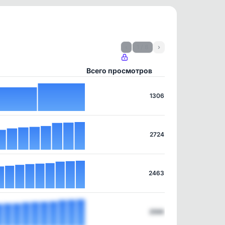
‹
1 / 8
›
Всего просмотров
1306
2724
2463
2596