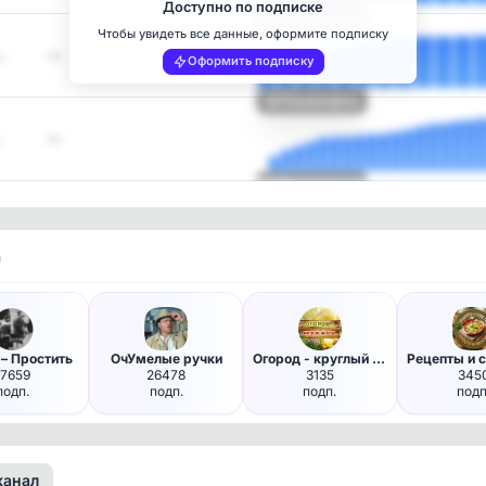
Доступно по подписке
Посмотреть
Чтобы увидеть все данные, оформите подписку
…
—
Оформить подписку
Посмотреть
…
—
Посмотреть
и
 – Простить
ОчУмелые ручки
Огород - круглый год | Сад, Д…
17659
26478
3135
345
подп.
подп.
подп.
подп
канал