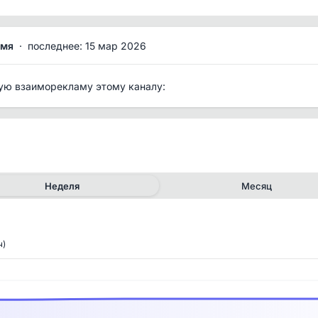
емя
·
последнее: 15 мар 2026
ую взаиморекламу этому каналу:
Неделя
Месяц
ч)
✕
✕
рия канала
 разделе отображается история изменений названия и описания канала