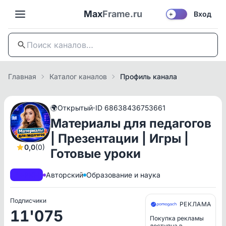
Max
Frame.ru
Вход
☀️
Главная
Каталог каналов
Профиль канала
·
🌍
Открытый
ID 68638436753661
Материалы для педагогов
| Презентации | Игры |
0,0
(0)
Готовые уроки
A+
РКН
Авторский
Образование и наука
Подписчики
РЕКЛАМА
11'075
Покупка рекламы
доступна в