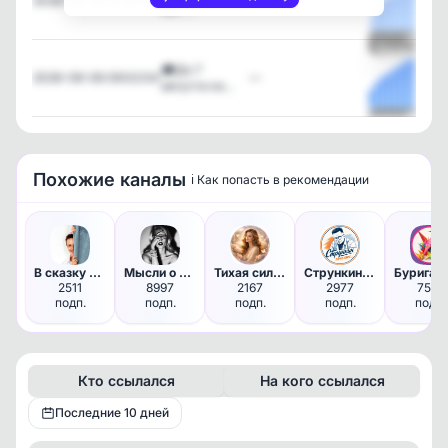
2026-08-06 10:20:01
—
вас …
Посмотрет
🎓До 7
2026-08-06 09:02:04
—
августа ка…
Посмотрет
Похожие каналы
ℹ️ Как попасть в рекомендации
В сказку попала
Мысли о влажном
Тихая сила ЖЕНЩИНЫ | Психолог…
Стрункин печатает...
2511
8997
2167
2977
7517
подп.
подп.
подп.
подп.
подп.
Кто ссылался
На кого ссылался
Последние 10 дней