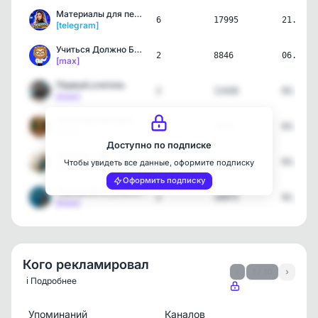
Материалы для педагогов …
6
17995
21.07.2
[telegram]
Учиться Должно Быть Инте…
2
8846
06.07.2
[max]
Первый учитель
2
11426
03.07.2
[max]
НАЧАЛЬНАЯ ШКОЛА 👩‍🏫 ГОТО…
3
7658
03.07.2
[max]
Доступно по подписке
Учитель с ❤️ к своей раб…
5
8473
03.07.2
Чтобы увидеть все данные, оформите подписку
[max]
Оформить подписку
TeacherM.N.| учитель нач…
2
10975
02.07.2
[max]
Кого рекламировал
‹
1 / 10
›
ℹ️ Подробнее
Упоминаний
Каналов