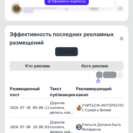
Оформить подписку
НАЧАЛЬНАЯ ШКОЛА 👩‍🏫 ГОТО…
2
7658
29.06.2
[max]
Эффективность последних рекламных
размещений
Excel
Кто реклам.
Кого реклам.
‹
1 / 16
›
Размещенный
Текст
Рекламирующий
Про
пост
публиакции
канал
Дорогие
УЧИТЬСЯ=ИНТЕРЕСНО
коллеги,
976
2026-07-30 09:00:11
с Соней и Филей
делюсь нов...
Дорогие
Учиться Должно Быть
коллеги,
1,887
2026-07-06 18:00:03
Интересно
делюсь нов...