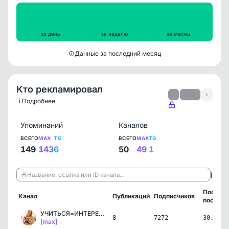
Просмотры на пост
1244
1321
1313
за день
за неделю
за месяц
Данные за последний месяц
Кто рекламировал
‹
1 / 8
›
ℹ️ Подробнее
Упоминаний
Каналов
ВСЕГО
MAX
TG
ВСЕГО
MAX
TG
149
143
6
50
49
1
ℹ️
Название, ссылка или ID канала…
Послед
Канал
Публикаций
Подписчиков
пост
УЧИТЬСЯ=ИНТЕРЕСНО с Соне…
8
7272
30.07.2
[max]