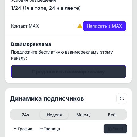
1/24 (1ч в топе, 24 ч в ленте)
Контакт MAX
Написать в MAX
Взаимореклама
Предложите бесплатную взаиморекламу этому
каналу:
Предложить взаиморекламу
Динамика подписчиков
24ч
Неделя
Месяц
Всё
Excel
График
Таблица