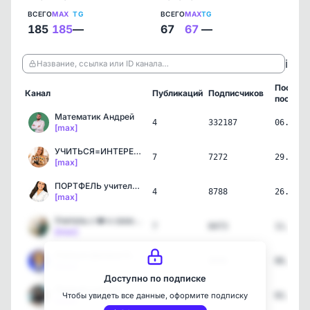
ВСЕГО
MAX
TG
ВСЕГО
MAX
TG
185
185
—
67
67
—
ℹ️
Название, ссылка или ID канала…
Послед
Канал
Публикаций
Подписчиков
пост
Математик Андрей
4
332187
06.08.2
[max]
УЧИТЬСЯ=ИНТЕРЕСНО с Соне…
7
7272
29.07.2
[max]
ПОРТФЕЛЬ учителя начальн…
4
8788
26.07.2
[max]
Учитель с ❤️ к своей раб…
7
8473
11.07.2
[max]
Учиться Должно Быть Инте…
2
8846
06.07.2
[max]
Доступно по подписке
Первый учитель
3
11426
02.07.2
Чтобы увидеть все данные, оформите подписку
[max]