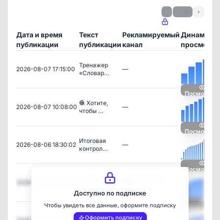
‹
1 / 6
›
Дата и время
Текст
Рекламируемый
Динамика
публикации
публикации
канал
просмотро
Тренажер
2026-08-07 17:15:00
—
«Словар…
Посмотрет
🧶 Хотите,
2026-08-07 10:08:00
—
чтобы …
Посмотрет
Итоговая
2026-08-06 18:30:02
—
контрол…
Посмотрет
Совет
Математик
2026-08-06 16:01:05
родителям,…
Андрей
Доступно по подписке
Чтобы увидеть все данные, оформите подписку
Посмотрет
Создала для
Оформить подписку