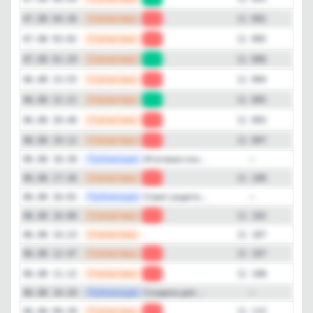
+270
—
Статистика
07.08 04:36
-3
11 092
Подписчиков за месяц
—
Статистика
07.08 03:02
-1
11 095
+1'051
—
Статистика
07.08 01:29
+2
11 096
ER (Engagement Rate)
—
Статистика
06.08 23:55
-1
11 094
10%
—
Статистика
06.08 22:21
+2
11 095
—
Статистика
06.08 20:46
-4
11 093
Детальная динамика просмотров
—
Статистика
06.08 19:12
-3
11 097
Просмотры
Прирост
—
Публикация
Итоговая кон...
06.08 18:30
—
—
Статистика
06.08 17:36
-2
11 100
—
Публикация
Совет родите...
06.08 16:01
—
—
Статистика
06.08 16:00
-5
11 102
—
Статистика
06.08 14:23
11 107
—
Статистика
06.08 12:47
-1
11 107
—
Статистика
06.08 11:12
-7
11 108
—
Публикация
Создала для ...
06.08 10:20
—
—
Статистика
06.08 09:39
-5
11 115