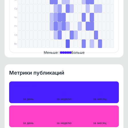
Ср
Чт
Пт
Сб
Вс
Меньше
Больше
Метрики публикаций
Публикации
7
22
89
за день
за неделю
за месяц
Репосты
0
0
0
за день
за неделю
за месяц