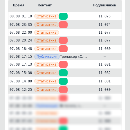
Время
Контент
Подписчиков
Кт
—
Статистика
08.08 01:10
+1
11 075
—
Статистика
07.08 23:35
-3
11 074
—
Статистика
07.08 22:00
11 077
—
Статистика
07.08 20:24
-3
11 077
—
Статистика
07.08 18:48
-1
11 080
—
Публикация
Тренажер «Сл...
07.08 17:15
—
—
Статистика
07.08 17:13
-1
11 081
—
Статистика
07.08 15:36
+1
11 082
—
Статистика
07.08 14:00
+1
11 081
Авторский
Образование и наука
✕
Материалы для педагогов |
—
Статистика
07.08 12:25
-4
11 080
Презентации | Игры | Готовые уроки
—
Статистика
07.08 10:50
-4
11 084
11'075
подписчиков
—
Публикация
🧶 Хотите, ч...
07.08 10:08
—
Подписчиков за 24 часа
—
Статистика
07.08 09:16
11 088
-21
—
Статистика
07.08 07:43
-5
11 088
Подписчиков за неделю
—
Статистика
07.08 06:09
+1
11 093