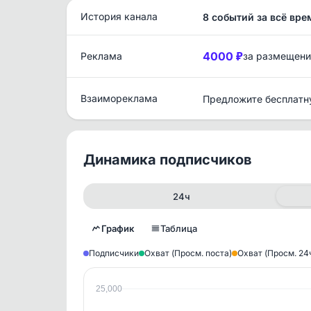
История канала
8 событий за всё вре
4000 ₽
Реклама
за размещени
Взаимореклама
Предложите бесплатн
Динамика подписчиков
24ч
График
Таблица
Подписчики
Охват (Просм. поста)
Охват (Просм. 24
25,000
Исто