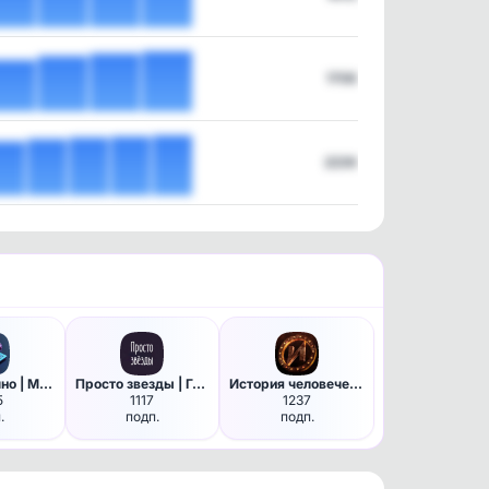
1708
2239
Техно-логично | MAX
Просто звезды | Гороскоп
История человечества
5
1117
1237
.
подп.
подп.