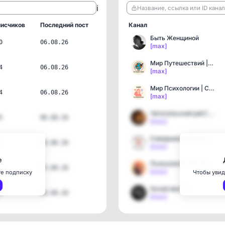
ℹ️
Название, ссылка или ID кана
исчиков
Последний пост
Канал
Быть Женщиной
0
06.08.26
[max]
Мир Путешествий | Тревел…
4
06.08.26
[max]
Мир Психологии | Самораз…
4
06.08.26
[max]
Читательский рай | Образ…
5
06.08.26
[max]
Совершенный организм
7
06.08.26
[max]
е
Психология мыслей и отно…
6
05.08.26
[max]
те подписку
Чтобы увид
Качай мозги!
5
04.08.26
[max]