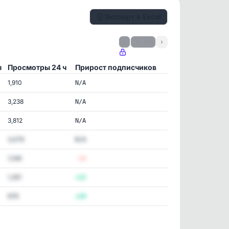
Экспорт в Excel
‹
1 / 39
›
ы
Просмотры 24 ч
Прирост подписчиков
1,910
N/A
3,238
N/A
3,812
N/A
3,476
N/A
1,146
-14
1,351
+12
676
+24