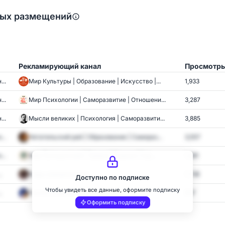
ных размещений
Рекламирующий канал
Просмотр
..
Мир Культуры | Образование | Искусство |...
1,933
..
Мир Психологии | Саморазвитие | Отношени...
3,287
..
Мысли великих | Психология | Саморазвити...
3,885
..
Читательский рай | Образование | Самораз...
3,557
..
Мир Путешествий | Тревел | Туризм | Гид ...
1,381
.
Коды саморазвития
1,736
Доступно по подписке
Чтобы увидеть все данные, оформите подписку
.
Ты и Я | Психология отношений
837
Оформить подписку