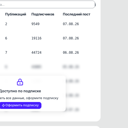
ℹ️
ла…
Публикаций
Подписчиков
Последний пост
2
9549
07.08.26
6
19116
07.08.26
7
44724
06.08.26
6
43885
05.08.26
1
11965
04.08.26
Доступно по подписке
3
22230
02.08.26
еть все данные, оформите подписку
Оформить подписку
2
6365
30.07.26