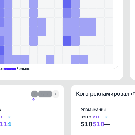
е
Больше
Кого рекламировал
ℹ️
‹
1 / 31
›
в
Упоминаний
AX
TG
ВСЕГО
MAX
TG
11
4
518
518
—