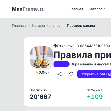
Max
Frame.ru
Главная
Каталог
Главная
Каталог каналов
Профиль канала
·
🌍
Открытый
ID 68644353100500
Правила при
Образование и наука
П
A+
РКН
0,0
(0)
Открыть в MAX
Подписчики
За 24 часа
20'667
+109