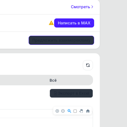
Смотреть
Написать в MAX
Предложить взаиморекламу
Всё
Экспорт в Excel
✕
✕