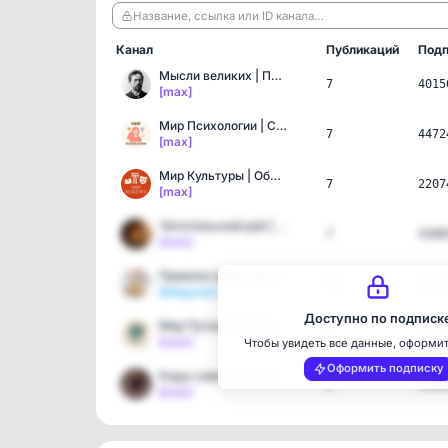
Название, ссылка или ID канала…
Канал
Публикаций
Подп
Мысли великих | Психолог…
7
4015
[max]
Мир Психологии | Самораз…
7
4472
[max]
Мир Культуры | Образован…
7
2207
[max]
Читательский рай | Образ…
7
4388
[max]
Правила приличия I Самор…
46
4393
[telegram]
Доступно по подписк
Мир Путешествий | Тревел…
7
1911
[max]
Чтобы увидеть все данные, оформи
Оформить подписку
Коды саморазвития
2
1948
[max]