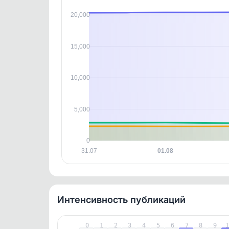
В этом
20,000
этим д
Войдите
, чтобы оста
контен
15,000
10,000
5,000
0
31.07
01.08
Интенсивность публикаций
0
1
2
3
4
5
6
7
8
9