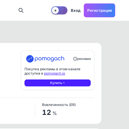
Вход
Регистрация
☀️
реклама
Покупка рекламы в этом канале
доступна в
pomogach.io
Купить
Вовлеченность (ER)
12
%