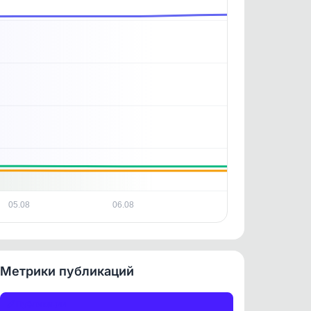
. По
ность
05.08
06.08
Метрики публикаций
Публикации