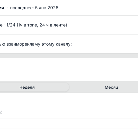
мя
·
последнее: 5 янв 2026
·
е
1/24 (1ч в топе, 24 ч в ленте)
ую взаиморекламу этому каналу:
Неделя
Месяц
ч)
✕
✕
рия канала