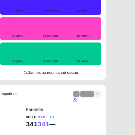
12
24
122
за день
за неделю
за месяц
Репосты
0
0
0
за день
за неделю
за месяц
Просмотры на пост
2746
2793
2621
за день
за неделю
за месяц
Данные за последний месяц
 Подробнее
‹
1 / 52
›
Каналов
ВСЕГО
MAX
TG
341
341
—