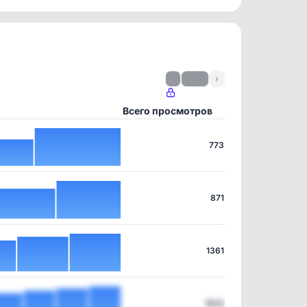
‹
1 / 7
›
Всего просмотров
773
871
1361
1632