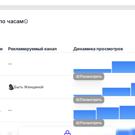
по часам
ии
Рекламируемый канал
Динамика просмотров
—
Посмотреть
…
Быть Женщиной
Посмотреть
…
—
Посмотреть
…
—