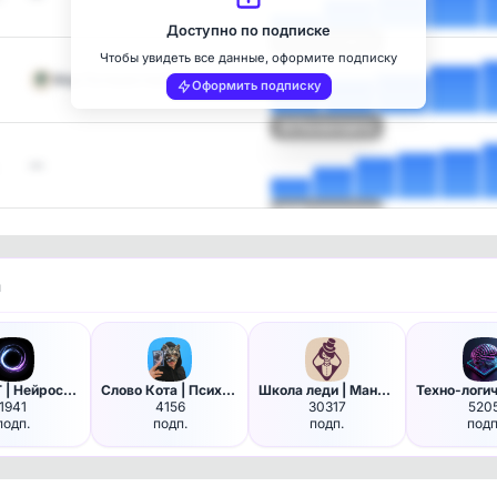
Доступно по подписке
Посмотреть
Чтобы увидеть все данные, оформите подписку
Мир Путешествий | Тревел…
Оформить подписку
Посмотреть
—
Посмотреть
и
ChatGPT | Нейросети в Max 🧑‍💻
Слово Кота | Психология, эзот…
Школа леди | Манеры и Этикет
1941
4156
30317
520
подп.
подп.
подп.
подп