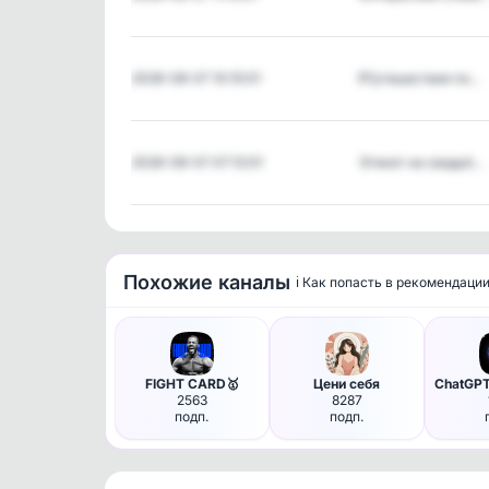
2026-08-07 10:15:01
❗️Путешествия по…
2026-08-07 07:12:01
Этикет на свадьб…
Похожие каналы
ℹ️ Как попасть в рекомендаци
FIGHT CARD🥇
Цени себя
2563
8287
подп.
подп.