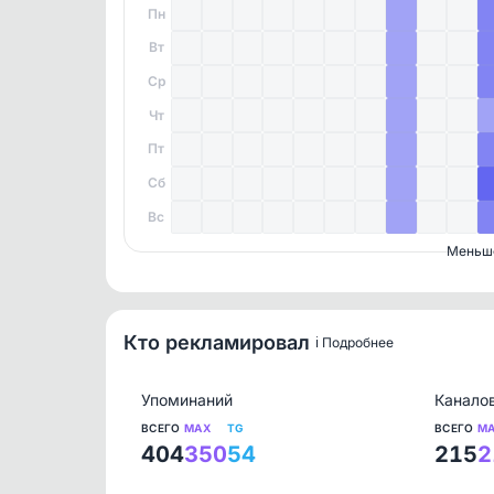
Пн
Вт
Ср
Чт
Пт
Сб
Вс
Меньш
Кто рекламировал
ℹ️ Подробнее
Упоминаний
Канало
ВСЕГО
MAX
TG
ВСЕГО
M
404
350
54
215
2