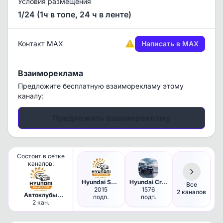
Условия размещения
1/24 (1ч в топе, 24 ч в ленте)
Контакт MAX
Написать в MAX
Взаимореклама
Предложите бесплатную взаиморекламу этому
каналу:
Предложить взаиморекламу
Состоит в сетке
каналов:
Hyundai Solaris HS / Солярис …
Hyundai Creta клуб / Solaris …
Все
2015
1576
2 каналов
Автоклубы
подп.
подп.
Hyundai
2 кан.