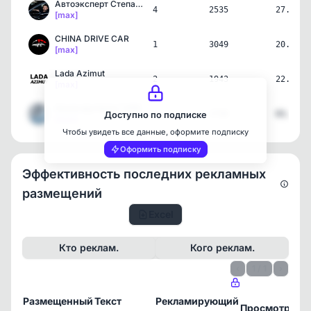
Автоэксперт Степаненко |…
4
2535
27.07.2
[max]
CHINA DRIVE CAR
1
3049
20.07.2
[max]
Lada Azimut
2
1943
22.05.2
[max]
Около футбола | OFB
1
3798
03.05.2
Доступно по подписке
[max]
Чтобы увидеть все данные, оформите подписку
Оформить подписку
Эффективность последних рекламных
размещений
Excel
Кто реклам.
Кого реклам.
‹
1 / 1
›
Размещенный
Текст
Рекламирующий
П
Просмотры