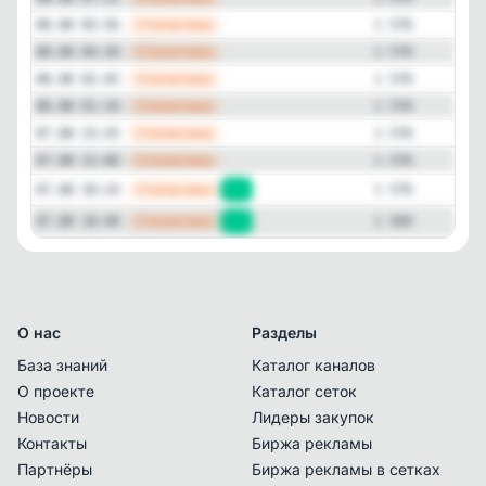
—
Статистика
08.08 05:56
1 570
—
Статистика
08.08 04:20
1 570
—
Статистика
08.08 02:45
1 570
—
Статистика
08.08 01:10
1 570
—
Статистика
07.08 23:35
1 570
—
Статистика
07.08 22:00
1 570
—
Статистика
07.08 20:24
+1
1 570
—
Статистика
07.08 18:48
+1
1 569
О нас
Разделы
База знаний
Каталог каналов
О проекте
Каталог сеток
Новости
Лидеры закупок
Контакты
Биржа рекламы
Партнёры
Биржа рекламы в сетках