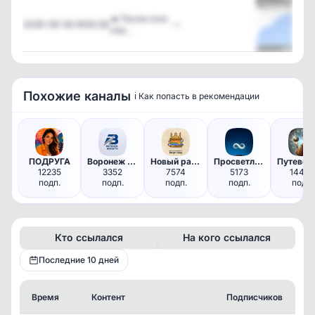
Посмотреть
🔥 После этих
2026-08-08 18:50:28
—
ков…
Посмотреть
Похожие каналы
ℹ️ Как попасть в рекомендации
ПОДРУГА
Воронеж НОВОСТИ
Новый ракурс
Просветление
12235
3352
7574
5173
1444
подп.
подп.
подп.
подп.
подп.
Кто ссылался
На кого ссылался
Последние 10 дней
Время
Контент
Подписчиков
Кт