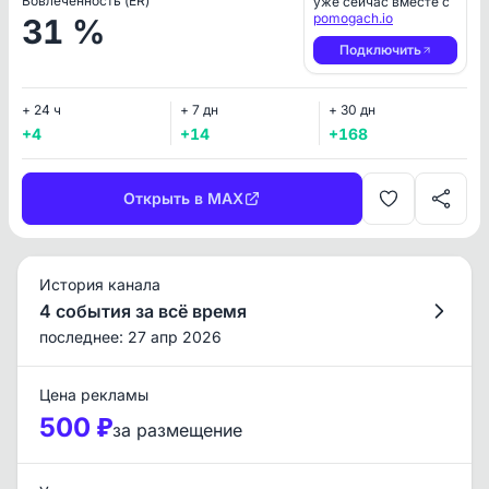
Вовлеченность (ER)
уже сейчас вместе с
pomogach.io
31 %
Подключить
+ 24 ч
+ 7 дн
+ 30 дн
+4
+14
+168
Открыть в MAX
История канала
4 события за всё время
последнее: 27 апр 2026
Цена рекламы
500 ₽
за размещение