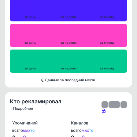
Публикации
5
27
111
за день
за неделю
за месяц
Репосты
0
0
0
за день
за неделю
за месяц
Просмотры на пост
749
773
795
за день
за неделю
за месяц
Данные за последний месяц
Кто рекламировал
‹
1 / 1
›
ℹ️ Подробнее
Упоминаний
Каналов
ВСЕГО
MAX
TG
ВСЕГО
MAX
TG