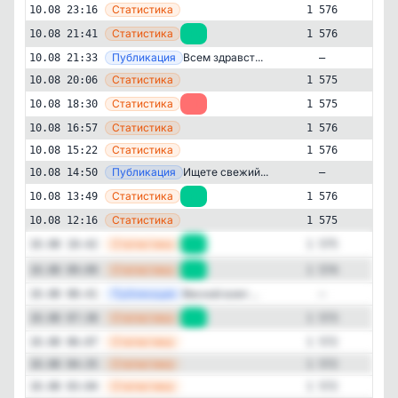
—
Статистика
10.08 23:16
1 576
—
Статистика
10.08 21:41
+1
1 576
—
Публикация
Всем здравст...
10.08 21:33
—
—
Статистика
10.08 20:06
1 575
—
Статистика
10.08 18:30
-1
1 575
—
Статистика
10.08 16:57
1 576
—
Статистика
10.08 15:22
1 576
—
Публикация
Ищете свежий...
10.08 14:50
—
Авто и мото
Другое
—
Статистика
10.08 13:49
+1
1 576
✕
Hyundai Creta клуб / Solaris HC
—
Статистика
10.08 12:16
1 575
1'576
подписчиков
—
Статистика
10.08 10:42
+1
1 575
Подписчиков за 24 часа
+4
—
Статистика
10.08 09:09
+1
1 574
—
Публикация
Весной взял ...
10.08 08:41
—
Подписчиков за неделю
—
Статистика
10.08 07:38
+1
1 573
+14
—
Статистика
10.08 06:07
1 572
Подписчиков за месяц
—
Статистика
10.08 04:35
1 572
+168
—
Статистика
10.08 03:04
1 572