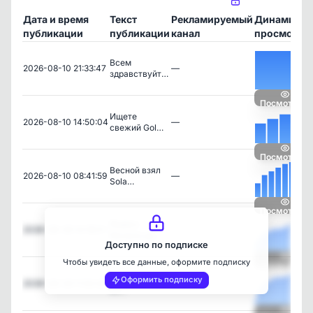
Дата и время
Текст
Рекламируемый
Динамика
публикации
публикации
канал
просмотро
Всем
2026-08-10 21:33:47
—
здравствуйт…
Посмотреть
Ищете
2026-08-10 14:50:04
—
свежий Gol…
Посмотреть
Весной взял
2026-08-10 08:41:59
—
Sola…
Посмотреть
Яндекс
2026-08-09 14:18:01
—
Музыка до…
Доступно по подписке
Чтобы увидеть все данные, оформите подписку
Посмотреть
Новые фото из
Оформить подписку
2026-08-09 11:50:08
—
кл…