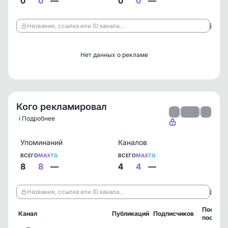
0
0
—
0
0
—
ℹ️
Название, ссылка или ID канала…
Нет данных о рекламе
Кого рекламировал
‹
1 / 1
›
ℹ️ Подробнее
Упоминаний
Каналов
ВСЕГО
MAX
TG
ВСЕГО
MAX
TG
8
8
—
4
4
—
ℹ️
Название, ссылка или ID канала…
Послед
Канал
Публикаций
Подписчиков
пост