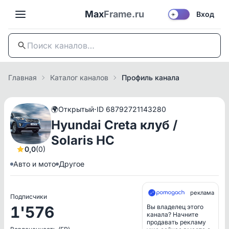
Max
Frame.ru
Вход
☀️
Главная
Каталог каналов
Профиль канала
·
🌍
Открытый
ID 68792721143280
Hyundai Creta клуб /
Solaris HC
0,0
(0)
Авто и мото
Другое
реклама
Подписчики
1'576
Вы владелец этого
канала? Начните
продавать рекламу