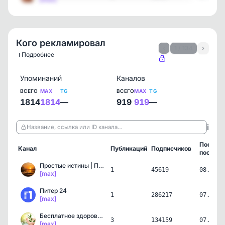
Кого рекламировал
‹
1 / 134
›
ℹ️ Подробнее
Упоминаний
Каналов
ВСЕГО
MAX
TG
ВСЕГО
MAX
TG
1814
1814
—
919
919
—
ℹ️
Название, ссылка или ID канала…
Послед
Канал
Публикаций
Подписчиков
пост
Простые истины | Психоло…
1
45619
08.08.2
[max]
Питер 24
1
286217
07.08.2
[max]
Бесплатное здоровье. Рец…
3
134159
07.08.2
[max]