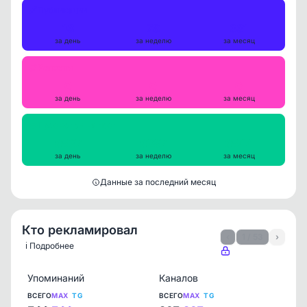
Публикации
13
78
331
за день
за неделю
за месяц
Репосты
0
0
0
за день
за неделю
за месяц
Просмотры на пост
6537
6287
6544
за день
за неделю
за месяц
Данные за последний месяц
Кто рекламировал
‹
1 / 53
›
ℹ️ Подробнее
Упоминаний
Каналов
ВСЕГО
MAX
TG
ВСЕГО
MAX
TG