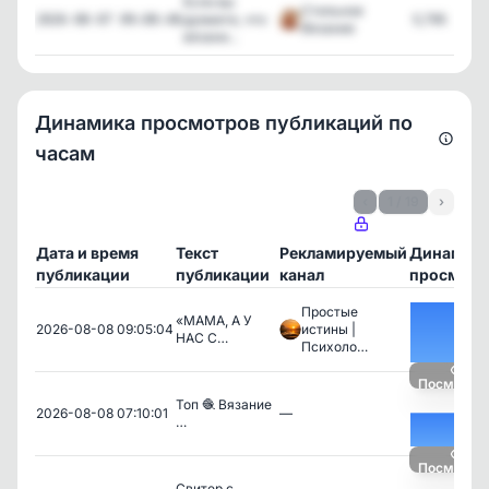
Если вы
Стильное
думаете, что
5,795
2026-08-07 09:00:48
Вязание
вязани...
Динамика просмотров публикаций по
часам
‹
1 / 19
›
Дата и время
Текст
Рекламируемый
Динамик
публикации
публикации
канал
просмотр
Простые
«МАМА, А У
2026-08-08 09:05:04
истины |
НАС С…
Психоло…
Посмотре
Топ 🧶 Вязание
2026-08-08 07:10:01
—
…
Посмотре
Свитер с