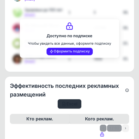
Здоровье до 100 лет
1
3
06.08.2
[max]
По Женской Части
3
103900
06.08.2
[max]
Доступно по подписке
Здоровый организм
1
15589
05.08.2
Чтобы увидеть все данные, оформите подписку
[max]
Оформить подписку
Александр Шепс
1
7850
05.08.2
[max]
Эффективность последних рекламных
размещений
Excel
Кто реклам.
Кого реклам.
‹
1 / 92
›