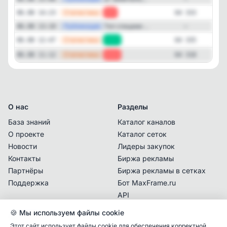
—
Статистика
06.08 14:23
-2
64 333
—
Публикация
Топ спицами ...
06.08 13:10
—
—
Статистика
06.08 12:47
+17
64 335
—
Статистика
06.08 11:12
-11
64 318
О нас
Разделы
База знаний
Каталог каналов
О проекте
Каталог сеток
Новости
Лидеры закупок
Контакты
Биржа рекламы
Партнёры
Биржа рекламы в сетках
Поддержка
Бот MaxFrame.ru
API
🍪 Мы используем файлы cookie
Документы
Этот сайт использует файлы cookie для обеспечения корректной