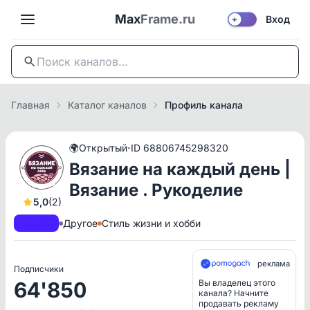
Max
Frame.ru
Вход
☀️
Главная
Каталог каналов
Профиль канала
·
🌍
Открытый
ID 68806745298320
Вязание на каждый день |
Вязание . Рукоделие
5,0
(2)
A+
РКН
Другое
Стиль жизни и хобби
реклама
Подписчики
64'850
Вы владелец этого
канала? Начните
продавать рекламу