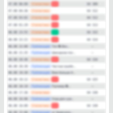
—
Статистика
07.08 06:09
-3
64 309
—
Статистика
07.08 04:36
64 312
—
Статистика
07.08 03:02
-1
64 312
—
Статистика
07.08 01:29
-2
64 313
—
Статистика
06.08 23:55
+1
64 315
—
Статистика
06.08 22:21
-2
64 314
—
Публикация
Топ 🧶 Вяз...
06.08 22:00
—
—
Публикация
Шикарное пос...
06.08 21:35
—
—
Статистика
06.08 20:46
-9
64 316
—
Публикация
Частые ошибк...
06.08 20:30
—
—
Публикация
Вам больше 4...
06.08 19:30
—
—
Статистика
06.08 19:12
-5
64 325
—
Публикация
Пуловер 🧶...
06.08 18:10
—
—
Статистика
06.08 17:36
64 330
—
Публикация
Узор для сум...
06.08 16:06
—
—
Статистика
06.08 16:00
-3
64 330
—
Публикация
🌿 Замечали,...
06.08 15:06
—