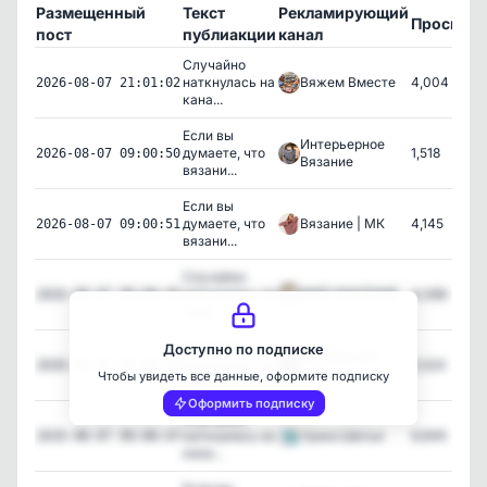
Размещенный
Текст
Рекламирующий
Просмот
пост
публиакции
канал
Случайно
наткнулась на
Вяжем Вместе
4,004
2026-08-07 21:01:02
кана...
Если вы
Интерьерное
думаете, что
1,518
2026-08-07 09:00:50
Вязание
вязани...
Если вы
думаете, что
Вязание | МК
4,145
2026-08-07 09:00:51
вязани...
Случайно
наткнулась на
МИР МАКРАМЕ
4,089
2026-08-07 09:00:45
кана...
Случайно
Доступно по подписке
Вязание для
наткнулась на
2,524
2026-08-07 09:00:46
детей
Чтобы увидеть все данные, оформите подписку
кана...
Оформить подписку
Случайно
наткнулась на
Уроки Шитья
9,949
2026-08-07 09:00:47
кана...