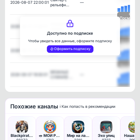
2026-08-07 22:00:01
—
рельефн…
Посмотре
Каждый раз
2026-08-07 21:30:01
—
любую…
Доступно по подписке
Чтобы увидеть все данные, оформите подписку
Посмотре
Вилкообразные
Оформить подписку
2026-08-07 20:30:02
—
ст…
Посмотре
ВЯЗАНЫЕ
2026-08-07 19:30:01
—
СУМКИ😍 …
Посмотре
Похожие каналы
ℹ️ Как попасть в рекомендации
Blackpiratexx 🏴‍☠️
🥗 МОИ РЕЦЕПТЫ - завтрак обед …
Мир на ладони
Эхо улиц
Наша Д