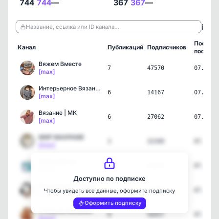
744
744
—
367
367
—
ℹ️
Название, ссылка или ID канала…
Послед
Канал
Публикаций
Подписчиков
пост
Вяжем Вместе
7
47570
07.08.2
[max]
Интерьерное Вязание
6
14167
07.08.2
[max]
Вязание | МК
6
27062
07.08.2
[max]
МИР МАКРАМЕ
3
32340
07.08.2
[max]
Уроки Шитья
1
66839
07.08.2
[max]
Доступно по подписке
Вяжем Шапки Варежки Носк…
7
75086
07.08.2
Чтобы увидеть все данные, оформите подписку
[max]
Оформить подписку
Стильное Вязание
8
56457
07.08.2
[max]