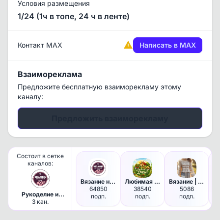
Условия размещения
1/24 (1ч в топе, 24 ч в ленте)
Контакт MAX
Написать в MAX
Взаимореклама
Предложите бесплатную взаиморекламу этому
каналу:
Предложить взаиморекламу
Состоит в сетке
каналов:
Вязание на каждый день | Вяза…
Любимая Дача
Вязание | Схемы PDF | Описани…
64850
38540
5086
3 
Рукоделие и
подп.
подп.
подп.
дача/
3 кан.
садоводство