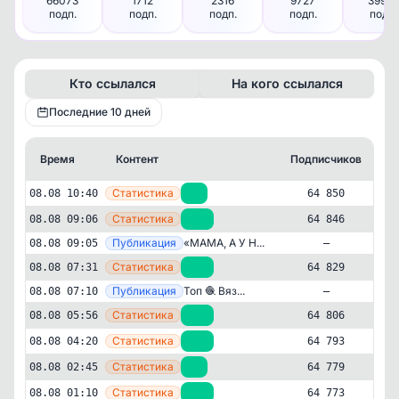
66073
1712
2316
9727
39982
подп.
подп.
подп.
подп.
подп.
Кто ссылался
На кого ссылался
Последние 10 дней
Время
Контент
Подписчиков
К
—
Статистика
08.08 10:40
+4
64 850
—
Статистика
08.08 09:06
+17
64 846
—
Публикация
«МАМА, А У Н...
08.08 09:05
—
—
Статистика
08.08 07:31
+23
64 829
—
Публикация
Топ 🧶 Вяз...
08.08 07:10
—
—
Статистика
08.08 05:56
+13
64 806
—
Статистика
08.08 04:20
+14
64 793
—
Статистика
08.08 02:45
+6
64 779
—
Статистика
08.08 01:10
+17
64 773