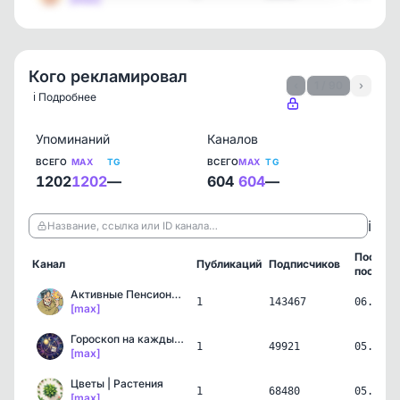
Кого рекламировал
‹
1 / 90
›
ℹ️ Подробнее
Упоминаний
Каналов
ВСЕГО
MAX
TG
ВСЕГО
MAX
TG
1202
1202
—
604
604
—
ℹ️
Название, ссылка или ID канала…
Послед
Канал
Публикаций
Подписчиков
пост
Активные Пенсионеры
1
143467
06.08.2
[max]
Гороскоп на каждый день
1
49921
05.08.2
[max]
Цветы | Растения
1
68480
05.08.2
[max]