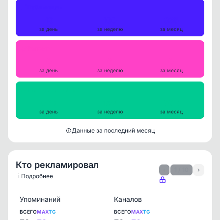
Публикации
19
100
365
за день
за неделю
за месяц
Репосты
0
0
0
за день
за неделю
за месяц
Просмотры на пост
633
652
702
за день
за неделю
за месяц
Данные за последний месяц
Кто рекламировал
‹
1 / 10
›
ℹ️ Подробнее
Упоминаний
Каналов
ВСЕГО
MAX
TG
ВСЕГО
MAX
TG