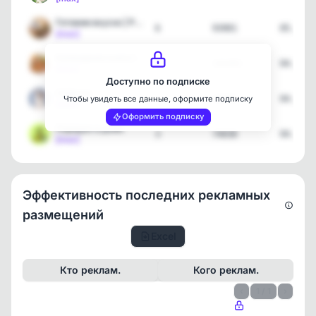
Готовим вкусно | Рецепты
6
93901
05.08.2
[max]
Кулинарная книга | Рецеп…
8
141401
04.08.2
[max]
Доступно по подписке
Собачка
1
44396
04.08.2
Чтобы увидеть все данные, оформите подписку
[max]
Оформить подписку
Порядок в доме
3
74038
04.08.2
[max]
Эффективность последних рекламных
размещений
Excel
Кто реклам.
Кого реклам.
‹
1 / 1
›