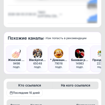
Посмотрет
ТАКО
2026-08-05 21:30:23
—
БУРГЕРЫ ⏰В…
Посмотрет
Похожие каналы
ℹ️ Как попасть в рекомендации
Женский маникюр | Дизайн ногт…
Blackpiratexx 🏴‍☠️
° Домашняя Пекарня °
Базовая роскошь
9498
65048
79016
14983
22336
подп.
подп.
подп.
подп.
подп.
Кто ссылался
На кого ссылался
Последние 10 дней