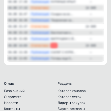
—
Публикация
КУРИНЫЕ КРЫЛ...
04.08 17:30
—
—
Статистика
04.08 17:10
14 049
—
Публикация
Скидки на вс...
04.08 16:47
—
—
Публикация
Творожная за...
04.08 16:30
—
—
Статистика
04.08 15:37
14 049
—
Публикация
Бесплатная к...
04.08 15:19
—
—
Публикация
ВАТРУШКИ С Й...
04.08 15:00
—
—
Статистика
04.08 14:04
-2
14 049
—
Публикация
САЛАТ С КУРИ...
04.08 13:30
—
—
Публикация
Готовы еще 5...
04.08 13:05
—
О нас
Разделы
База знаний
Каталог каналов
О проекте
Каталог сеток
Новости
Лидеры закупок
Контакты
Биржа рекламы