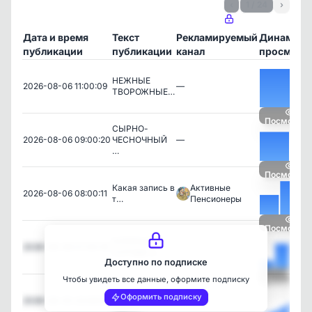
‹
1 / 24
›
Дата и время
Текст
Рекламируемый
Динамика
публикации
публикации
канал
просмотр
НЕЖНЫЕ
2026-08-06 11:00:09
—
ТВОРОЖНЫЕ…
Посмотрет
СЫРНО-
2026-08-06 09:00:20
ЧЕСНОЧНЫЙ
—
…
Посмотрет
Какая запись в
Активные
2026-08-06 08:00:11
т…
Пенсионеры
Посмотрет
КУРИНЫЙ
2026-08-06 07:00:16
—
СУПЧИК С…
Доступно по подписке
Чтобы увидеть все данные, оформите подписку
Посмотрет
Квартира +
Оформить подписку
2026-08-05 23:09:55
—
парко…