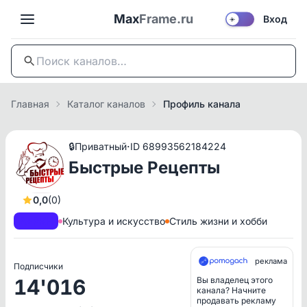
Max
Frame.ru
Вход
☀️
Главная
Каталог каналов
Профиль канала
·
🔒
Приватный
ID 68993562184224
Быстрые Рецепты
0,0
(0)
A+
РКН
Культура и искусство
Стиль жизни и хобби
реклама
Подписчики
14'016
Вы владелец этого
канала? Начните
продавать рекламу