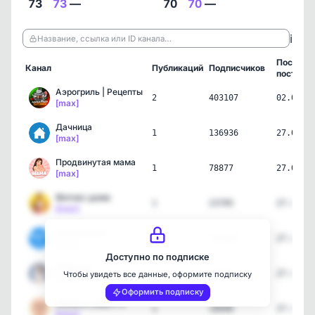
73
73
—
70
70
—
ℹ️
Название, ссылка или ID канала…
Последн
Канал
Публикаций
Подписчиков
пост
Аэрогриль | Рецепты
2
403107
02.03.2
[max]
Дачница
1
136936
27.01.2
[max]
Продвинутая мама
1
78877
27.01.2
[max]
Фитнес дома
1
23705
27.01.2
[max]
На все руки
1
232189
27.01.2
[max]
Доступно по подписке
Собачка
1
25727
27.01.2
Чтобы увидеть все данные, оформите подписку
[max]
Оформить подписку
Мамина радость
1
10940
27.01.2
[max]