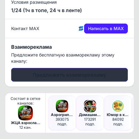
Условия размещения
1/24 (1ч в топе, 24 ч в ленте)
Контакт MAX
Написать в MAX
Взаимореклама
Предложите бесплатную взаиморекламу этому
каналу:
Предложить взаиморекламу
Состоит в сетке
каналов:
Аэрогриль | Рецепты
Домашние Заготовки | Консерва…
Юмор в картинках
393075
173291
84092
ЖЦА взрослая,
подп.
подп.
подп.
платёжеспособная
12 кан.