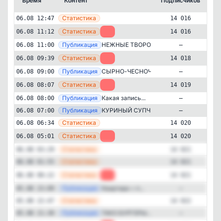
Время
Контент
Подписчиков
К
—
Статистика
06.08 12:47
14 016
—
Статистика
06.08 11:12
-2
14 016
—
Публикация
НЕЖНЫЕ ТВОРО...
06.08 11:00
—
—
Статистика
06.08 09:39
-1
14 018
—
Публикация
СЫРНО-ЧЕСНОЧ...
06.08 09:00
—
—
Статистика
06.08 08:07
-1
14 019
—
Публикация
Какая запись...
06.08 08:00
—
—
Публикация
КУРИНЫЙ СУПЧ...
06.08 07:00
—
—
Статистика
06.08 06:34
14 020
Культура и искусство
Стиль жизни и хобби
✕
—
Статистика
06.08 05:01
-1
14 020
Быстрые Рецепты
14'016
подписчиков
—
Статистика
06.08 03:29
14 021
—
Статистика
06.08 01:55
14 021
Подписчиков за 24 часа
-17
—
Статистика
06.08 00:22
-1
14 021
—
Публикация
Квартира + п...
05.08 23:09
—
Подписчиков за неделю
—
Статистика
05.08 22:47
14 022
-118
—
Публикация
ТАКО БУРГЕРЫ...
05.08 21:30
—