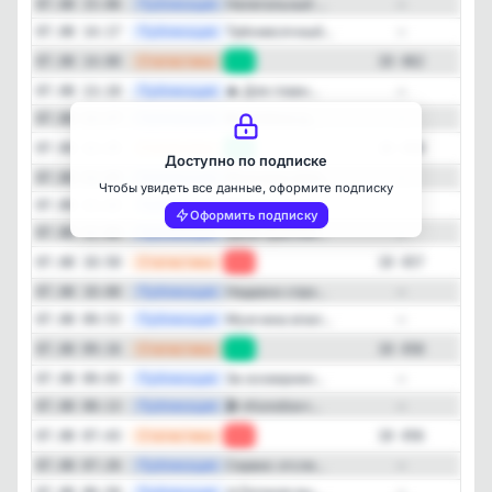
—
Публикация
Нелегальный ...
07.08 15:06
—
—
Публикация
Трёхмесячный...
07.08 14:17
—
—
Статистика
07.08 14:00
+4
10 462
Закрыть
—
Публикация
🎄 Для главн...
07.08 13:10
—
—
Публикация
🐄 Телёнка д...
07.08 12:27
—
—
Статистика
07.08 12:25
+1
10 458
Доступно по подписке
—
Публикация
Мужчина прок...
07.08 11:45
—
Чтобы увидеть все данные, оформите подписку
—
Публикация
Молния удари...
07.08 11:22
—
Оформить подписку
—
Публикация
Двое красноя...
07.08 11:06
—
—
Статистика
07.08 10:50
-1
10 457
—
Публикация
Недавно спро...
07.08 10:00
—
—
Публикация
Мужчина впал...
07.08 09:53
—
—
Статистика
07.08 09:16
+2
10 458
—
Публикация
За осквернен...
07.08 09:03
—
—
Публикация
🎬 «Колобок»...
07.08 08:13
—
—
Статистика
07.08 07:43
-1
10 456
—
Публикация
Сервис отсле...
07.08 07:26
—