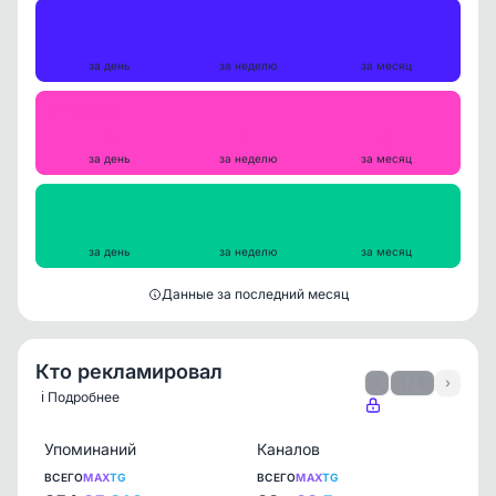
Публикации
35
190
783
за день
за неделю
за месяц
Репосты
0
1
3
за день
за неделю
за месяц
Просмотры на пост
4177
4145
3749
за день
за неделю
за месяц
Данные за последний месяц
Кто рекламировал
‹
1 / 5
›
ℹ️ Подробнее
Упоминаний
Каналов
ВСЕГО
MAX
TG
ВСЕГО
MAX
TG