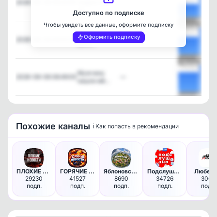
2026-08-08 09:23:05
подростков
—
за…
Доступно по подписке
Чтобы увидеть все данные, оформите подписку
Посмотреть
❗️Семья с 8-
Оформить подписку
2026-08-08 09:05:19
—
летн…
Посмотреть
Мужчину
2026-08-08 08:49:05
—
нашли мё…
Посмотреть
Похожие каналы
ℹ️ Как попасть в рекомендации
ПЛОХИЕ НОВОСТИ
ГОРЯЧИЕ НОВОСТИ
Яблоновский_city
Подслушано Тюмень в MAX
Любер
29230
41527
8690
34726
3008
подп.
подп.
подп.
подп.
подп.