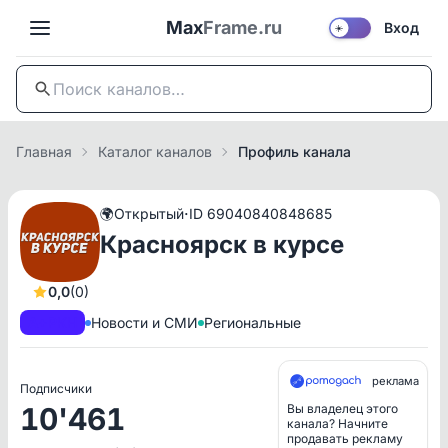
Max
Frame.ru
Вход
☀️
Главная
Каталог каналов
Профиль канала
·
🌍
Открытый
ID 69040840848685
Красноярск в курсе
0,0
(0)
A+
РКН
Новости и СМИ
Региональные
реклама
Подписчики
10'461
Вы владелец этого
канала? Начните
продавать рекламу