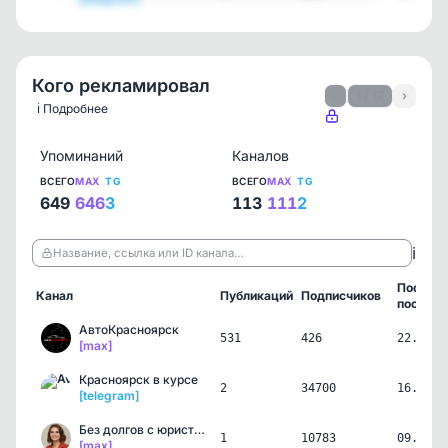
Кого рекламировал
‹
1 / 17
›
ℹ️ Подробнее
Упоминаний
Каналов
ВСЕГО
MAX
TG
ВСЕГО
MAX
TG
649
646
3
113
111
2
ℹ️
Название, ссылка или ID канала…
Послед
Канал
Публикаций
Подписчиков
пост
АвтоКрасноярск
531
426
22.07.2
[max]
Красноярск в курсе
2
34700
16.07.2
[telegram]
Без долгов с юристом Кат…
1
10783
09.07.2
[max]