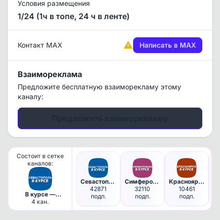
Условия размещения
1/24 (1ч в топе, 24 ч в ленте)
Контакт MAX
Написать в MAX
Взаимореклама
Предложите бесплатную взаиморекламу этому
каналу:
Предложить взаиморекламу
Состоит в сетке
каналов:
Севастополь в курсе | Новости…
Симферополь в курсе | Новости…
Красноярск в курсе
42871
32110
10461
В курсе —
подп.
подп.
подп.
региональные
4 кан.
медиа