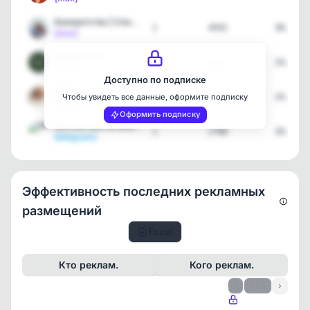
Банкротство | Спишем дол…
1
4541
30.06.2
[max]
Moulen Rose
4
593
24.06.2
[max]
Доступно по подписке
Недвижимость от Сочи до …
1
1679
24.06.2
Чтобы увидеть все данные, оформите подписку
[max]
Оформить подписку
Бесплатное лечение для Р…
1
2780
20.06.2
[telegram]
Эффективность последних рекламных
размещений
Excel
Кто реклам.
Кого реклам.
‹
1 / 5
›