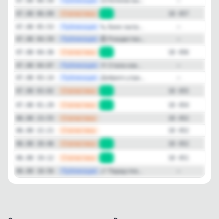
—
Публикация
⚖️Логинов вы...
07.08 06:50
—
—
Статистика
07.08 06:09
+1
10 457
—
Публикация
📞 Банк оштр...
07.08 05:53
—
—
Публикация
💍 Рождество...
07.08 04:59
—
—
Статистика
07.08 04:36
+1
10 456
—
Публикация
🍅 Стала изв...
07.08 04:07
—
—
Публикация
Доброго утра...
07.08 03:14
—
—
Статистика
07.08 03:02
+1
10 455
—
Статистика
07.08 01:29
+2
10 454
—
Статистика
06.08 23:55
10 452
—
Статистика
06.08 22:21
10 452
—
Статистика
06.08 20:46
+1
10 452
—
Статистика
06.08 19:12
+1
10 451
—
Публикация
🌌 Парад пла...
06.08 18:56
—