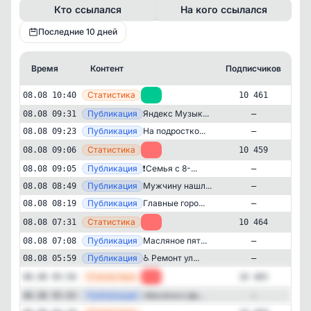
Кто ссылался
На кого ссылался
Последние 10 дней
Время
Контент
Подписчиков
К
—
Статистика
08.08 10:40
+2
10 461
—
Публикация
Яндекс Музык...
08.08 09:31
—
—
Публикация
На подростко...
08.08 09:23
—
—
Статистика
08.08 09:06
-5
10 459
—
Публикация
❗️Семья с 8-...
08.08 09:05
—
—
Публикация
Мужчину нашл...
08.08 08:49
—
—
Публикация
Главные горо...
08.08 08:19
—
—
Статистика
08.08 07:31
-1
10 464
—
Публикация
Масляное пят...
08.08 07:08
—
Новости и СМИ
Региональные
—
Публикация
♿️ Ремонт ул...
08.08 05:59
—
✕
Красноярск в курсе
—
Статистика
08.08 05:56
-4
10 465
10'461
подписчиков
—
Публикация
«Весёлого фе...
08.08 05:03
—
Подписчиков за 24 часа