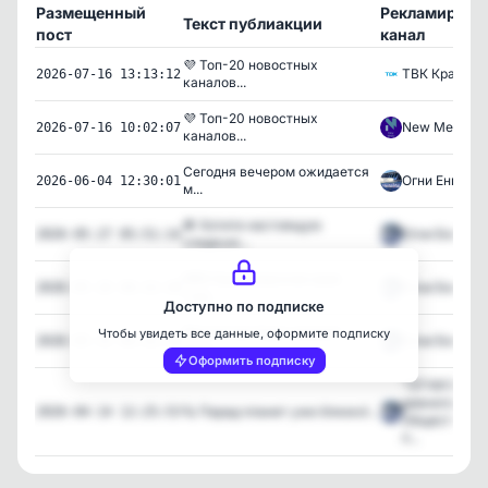
Размещенный
Рекламирую
Текст публиакции
пост
канал
💜 Топ-20 новостных
ТВК Красноя
2026-07-16 13:13:12
каналов...
💜 Топ-20 новостных
New Media
2026-07-16 10:02:07
каналов...
Сегодня вечером ожидается
Огни Енисея
2026-06-04 12:30:01
м...
🍓 Хотите настоящую
Огни Енисея
2026-05-27 05:51:14
сладкую...
❗🚫В Красноярском крае
Огни Енисея
2026-05-26 08:32:30
1 ию...
Доступно по подписке
Магнитная буря накроет
Чтобы увидеть все данные, оформите подписку
Огни Енисея
2026-05-15 06:32:16
Крас...
Оформить подписку
"ОГНИ ЕНИС
дивногорска
🪐 Парад планет уже близко!...
2026-04-14 12:25:53
Общественн
п...