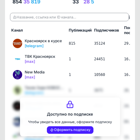
854
35
819
33
28
5
ℹ️
Название, ссылка или ID канала…
Послед
Канал
Публикаций
Подписчиков
пост
Красноярск в курсе
815
35124
29.07.2
[telegram]
ТВК Красноярск
1
24451
16.07.2
[max]
New Media
1
10560
16.07.2
[max]
Тихие Зори НОВОСТИ Красн…
1
3675
26.06.2
[telegram]
Красноярские деньги
1
8010
24.06.2
[telegram]
Доступно по подписке
Огни Енисея
6
389
04.06.2
Чтобы увидеть все данные, оформите подписку
[max]
Оформить подписку
"ОГНИ ЕНИСЕЯ" дивногорск…
1
691
15.05.2
[telegram]