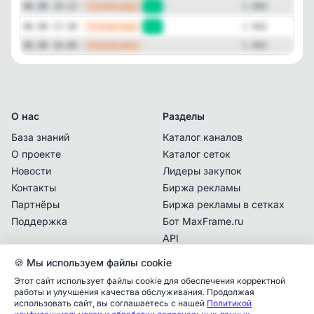
—
Статистика
06.08 19:12
+1
1 043
—
Статистика
06.08 17:36
+1
1 042
—
Статистика
06.08 16:00
1 041
О нас
Разделы
База знаний
Каталог каналов
О проекте
Каталог сеток
Новости
Лидеры закупок
Контакты
Биржа рекламы
Партнёры
Биржа рекламы в сетках
Поддержка
Бот MaxFrame.ru
API
🍪 Мы используем файлы cookie
Документы
Этот сайт использует файлы cookie для обеспечения корректной
Политика
работы и улучшения качества обслуживания. Продолжая
конфиденциальности
использовать сайт, вы соглашаетесь с нашей
Политикой
Аналитика упоминаний
✕