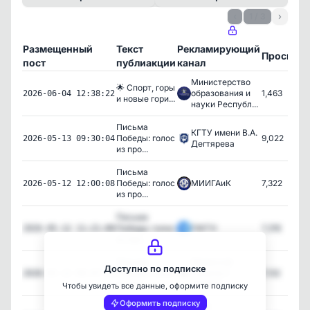
‹
1 / 3
›
Размещенный
Текст
Рекламирующий
Просмот
пост
публиакции
канал
Министерство
🌟 Спорт, горы
образования и
1,463
2026-06-04 12:38:22
и новые гори...
науки Республ...
Письма
КГТУ имени В.А.
Победы: голос
9,022
2026-05-13 09:30:04
Дегтярева
из про...
Письма
Победы: голос
МИИГАиК
7,322
2026-05-12 12:00:08
из про...
Письма
Победы: голос
ГАУГН
7,316
2026-05-12 11:21:08
из про...
Письма
Пермский
Доступно по подписке
Победы: голос
Политех |
7,132
2026-05-12 09:47:11
из про...
ПНИПУ
Чтобы увидеть все данные, оформите подписку
Оформить подписку
Письма
БГТУ