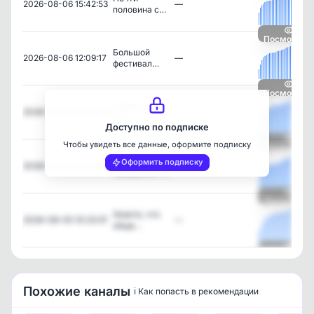
2026-08-06 15:42:53
—
половина с…
Посмотрет
Большой
2026-08-06 12:09:17
—
фестивал…
Посмотрет
Герои сказок
2026-08-06 09:00:03
—
про…
Доступно по подписке
Чтобы увидеть все данные, оформите подписку
Посмотрет
Вузы
Оформить подписку
2026-08-05 14:03:36
—
завершили п…
Посмотрет
Знаете, что
2026-08-05 10:23:37
—
обще…
Посмотрет
Похожие каналы
ℹ️ Как попасть в рекомендации