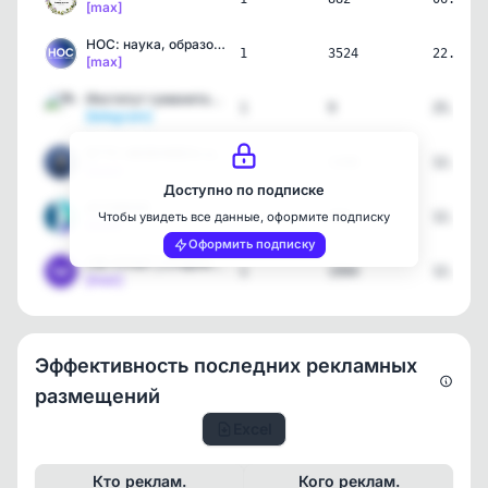
[max]
НОС: наука, образование,…
1
3524
22.06.2
[max]
Институт гуманитарного з…
1
9
25.05.2
[telegram]
БГТУ «ВОЕНМЕХ» им. Д.Ф. …
1
1348
12.05.2
[max]
Доступно по подписке
АГУИККИ
1
495
12.05.2
Чтобы увидеть все данные, оформите подписку
[max]
Оформить подписку
СФ УУНиТ | Стерлитамакск…
1
1994
12.05.2
[max]
Эффективность последних рекламных
размещений
Excel
Кто реклам.
Кого реклам.