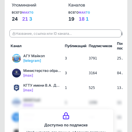
Упоминаний
Каналов
ВСЕГО
MAX
TG
ВСЕГО
MAX
TG
24
21
3
19
18
1
ℹ️
Название, ссылка или ID канала…
Послед
Канал
Публикаций
Подписчиков
пост
АГУ Майкоп
3
3791
25.06.2
[telegram]
Министерство образования…
3
3164
04.06.2
[max]
КГТУ имени В.А. Дегтярева
1
525
13.05.2
[max]
МИИГАиК
1
1358
12.05.2
[max]
ГАУГН
1
406
12.05.2
[max]
Доступно по подписке
Пермский Политех | ПНИПУ