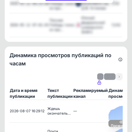
Победы: голос
«ВОЕНМЕХ» им.
7,132
2026-05-12 09:25:00
из про...
Д.Ф. Устинова
Южный
Письма
федеральный
Победы: голос
7,032
2026-05-12 07:01:01
университет
из про...
(ЮФУ)
Динамика просмотров публикаций по
часам
‹
1 / 2
›
Дата и время
Текст
Рекламируемый
Динамика
публикации
публикации
канал
просмотро
Ждешь
2026-08-07 16:29:12
—
окончатель…
Посмотрет
Почти