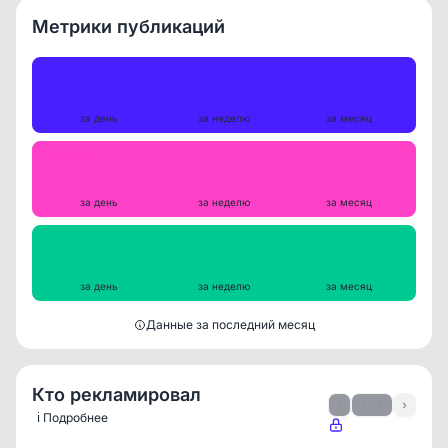
Метрики публикаций
Публикации
0
7
34
за день
за неделю
за месяц
Репосты
0
1
5
за день
за неделю
за месяц
Просмотры на пост
431
395
347
за день
за неделю
за месяц
Данные за последний месяц
Кто рекламировал
‹
1 / 3
›
ℹ️ Подробнее