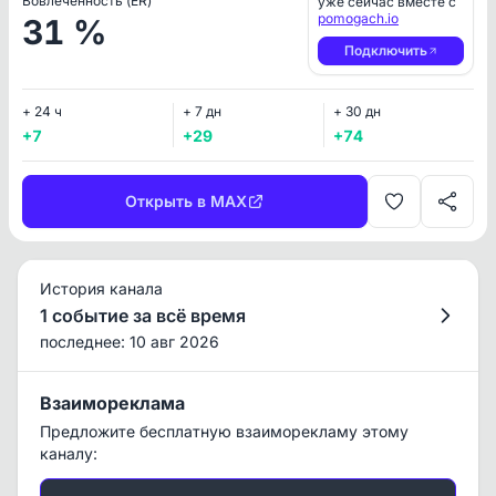
Вовлеченность (ER)
уже сейчас вместе с
pomogach.io
31 %
Подключить
+ 24 ч
+ 7 дн
+ 30 дн
+7
+29
+74
Открыть в MAX
История канала
1 событие за всё время
последнее: 10 авг 2026
Взаимореклама
Предложите бесплатную взаиморекламу этому
каналу: