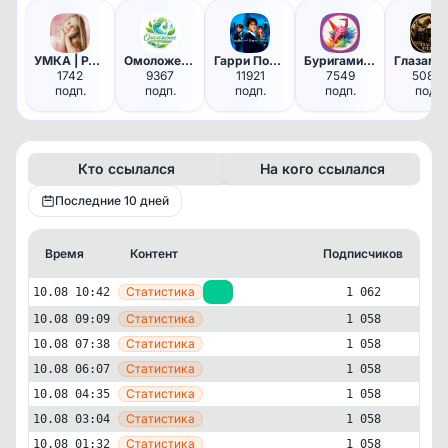
УМКА | РАЗВИТИЕ ДОШКОЛЬНИКОВ
Омоложение | Здоровье и Долго…
Гарри Поттер🪄
Буригами | Бумажные поделки О…
1742
9367
11921
7549
50895
подп.
подп.
подп.
подп.
подп.
Кто ссылался
На кого ссылался
Последние 10 дней
Время
Контент
Подписчиков
К
—
Статистика
10.08 10:42
+4
1 062
—
Статистика
10.08 09:09
1 058
—
Статистика
10.08 07:38
1 058
—
Статистика
10.08 06:07
1 058
—
Статистика
10.08 04:35
1 058
—
Статистика
10.08 03:04
1 058
—
Статистика
10.08 01:32
1 058