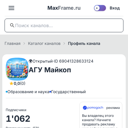
Max
Frame.ru
Вход
☀️
Главная
Каталог каналов
Профиль канала
·
🌍
Открытый
ID 69041328633124
АГУ Майкоп
0,0
(0)
Образование и наука
Государственный
реклама
Подписчики
1'062
Вы владелец этого
канала? Начните
продавать рекламу