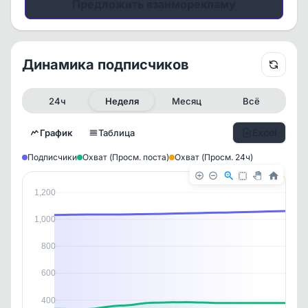
Предложить взаиморекламу
Динамика подписчиков
24ч
Неделя
Месяц
Всё
Excel
График
Таблица
Подписчики
Охват (Просм. поста)
Охват (Просм. 24ч)
1,200
1,000
800
600
✕
✕
✕
✕
400
История канала