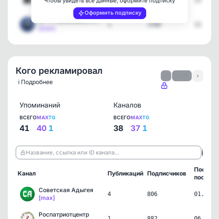
1
2378
12.05.2
Чтобы увидеть все данные, оформите подписку
[max]
Оформить подписку
БГТУ «ВОЕНМЕХ» им. Д.Ф. …
1
1348
12.05.2
[max]
Кого рекламировал
‹
1 / 6
›
ℹ️ Подробнее
Упоминаний
Каналов
ВСЕГО
MAX
TG
ВСЕГО
MAX
TG
41
40
1
38
37
1
ℹ️
Название, ссылка или ID канала…
Послед
Канал
Публикаций
Подписчиков
пост
Советская Адыгея
4
806
01.08.2
[max]
Роспатриотцентр
1
882
06.07.2