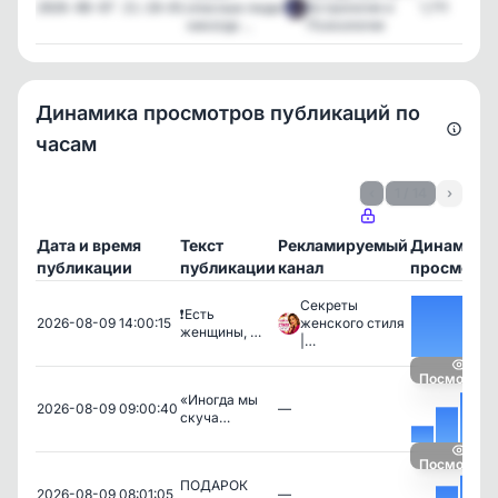
опасные люди
Астрология и
1,711
2026-08-07 21:10:01
никогда ...
Психология
Динамика просмотров публикаций по
часам
‹
1 / 14
›
Дата и время
Текст
Рекламируемый
Динамика
публикации
публикации
канал
просмотр
Секреты
❗️Есть
2026-08-09 14:00:15
женского стиля
женщины, …
|…
Посмотрет
«Иногда мы
2026-08-09 09:00:40
—
скуча…
Посмотрет
ПОДАРОК
2026-08-09 08:01:05
—