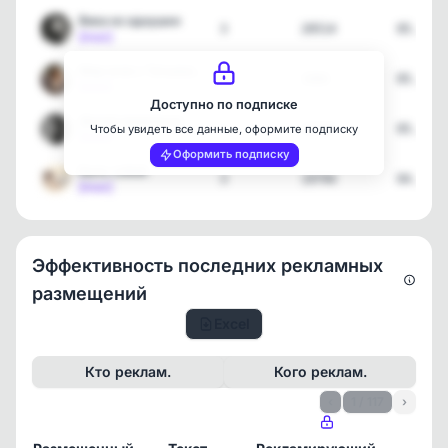
Вика из однушки
3
20514
05.08.2
[max]
Мир огня с Татьяной Гуля…
1
1066
05.08.2
[max]
Доступно по подписке
Делай правильно
3
24186
05.08.2
Чтобы увидеть все данные, оформите подписку
[max]
Оформить подписку
Быть собой
3
19794
04.08.2
[max]
Эффективность последних рекламных
размещений
Excel
Кто реклам.
Кого реклам.
‹
1 / 117
›