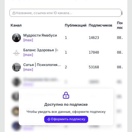
ℹ️
Название, ссылка или ID канала…
Послед
Канал
Публикаций
Подписчиков
пост
Мудрости Ямабуси
1
14623
08.08.2
[max]
Баланс Здоровья 🩺
1
17040
08.08.2
[max]
Сатья | Психология отно…
2
53168
08.08.2
[max]
Отношения без иллюзий
1
18695
08.08.2
[max]
Лабковский | Про отношен…
1
3447
08.08.2
[max]
Доступно по подписке
Солнце и Луна | Таро и П…
4
15299
07.08.2
Чтобы увидеть все данные, оформите подписку
[max]
Оформить подписку
Звезды шепчут | Астролог…
4
15486
07.08.2
[max]