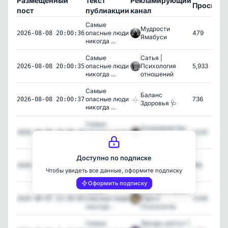
Размещенный
Текст
Рекламирующий
Просмот
пост
публиакции
канал
Самые
Мудрости
опасные люди
479
2026-08-08 20:00:36
Ямабуси
никогда ...
Самые
Сатья |
опасные люди
Психология
5,933
2026-08-08 20:00:35
никогда ...
отношений
Самые
Баланс
опасные люди
736
2026-08-08 20:00:37
Здоровья 🩺
никогда ...
Самые
Отношения без
опасные люди
1,020
2026-08-08 20:00:38
иллюзий
никогда ...
Самые
Доступно по подписке
Лабковский |
опасные люди
616
2026-08-08 20:00:30
Про отношения
Чтобы увидеть все данные, оформите подписку
никогда ...
Оформить подписку
Самые
Солнце и Луна |
опасные люди
Таро и
1,548
2026-08-07 21:10:02
никогда ...
Психология
Самые
Звезды шепчут |