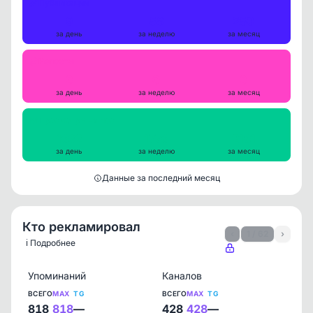
Публикации
9
58
250
за день
за неделю
за месяц
Репосты
0
0
0
за день
за неделю
за месяц
Просмотры на пост
1632
1776
2161
за день
за неделю
за месяц
Данные за последний месяц
Кто рекламировал
‹
1 / 62
›
ℹ️ Подробнее
Упоминаний
Каналов
ВСЕГО
MAX
TG
ВСЕГО
MAX
TG
818
818
—
428
428
—