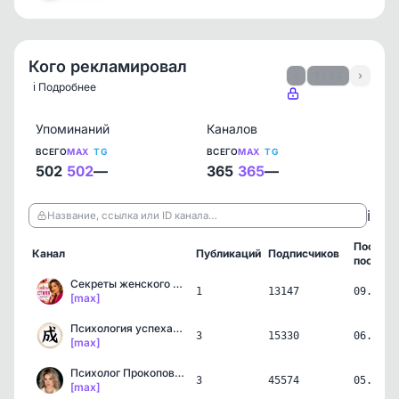
Кого рекламировал
‹
1 / 53
›
ℹ️ Подробнее
Упоминаний
Каналов
ВСЕГО
MAX
TG
ВСЕГО
MAX
TG
502
502
—
365
365
—
ℹ️
Название, ссылка или ID канала…
Послед
Канал
Публикаций
Подписчиков
пост
Секреты женского стиля |…
1
13147
09.08.2
[max]
Психология успеха | Само…
3
15330
06.08.2
[max]
Психолог Прокопова Ольга
3
45574
05.08.2
[max]