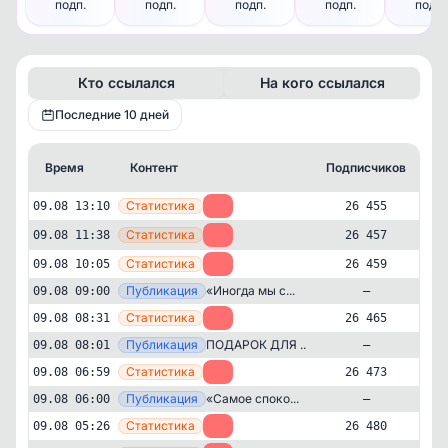
подп.
подп.
подп.
подп.
подп.
Кто ссылался
На кого ссылался
Последние 10 дней
Время
Контент
Подписчиков
К
—
Статистика
09.08 13:10
-2
26 455
—
Статистика
09.08 11:38
-2
26 457
—
Статистика
09.08 10:05
-6
26 459
—
Публикация
«Иногда мы с...
09.08 09:00
—
—
Статистика
09.08 08:31
-8
26 465
—
Публикация
ПОДАРОК ДЛЯ ...
09.08 08:01
—
—
Статистика
09.08 06:59
-7
26 473
—
Публикация
«Самое споко...
09.08 06:00
—
Образование и наука
Психология
✕
Черный лебедь | Саморазвитие |
—
Статистика
09.08 05:26
-1
26 480
Психология