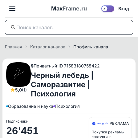
Max
Frame.ru
Вход
☀️
Главная
Каталог каналов
Профиль канала
·
🔒
Приватный
ID 71583180758422
Черный лебедь |
Саморазвитие |
5,0
(1)
Психология
Образование и наука
Психология
Подписчики
РЕКЛАМА
26'451
Покупка рекламы
доступна в