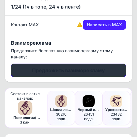
1/24 (1ч в топе, 24 ч в ленте)
Контакт MAX
Написать в MAX
Взаимореклама
Предложите бесплатную взаиморекламу этому
каналу:
Предложить взаиморекламу
Состоит в сетке
каналов:
Школа леди | Манеры и Этикет
Черный лебедь | Саморазвитие …
Уроки этикета
30210
26451
23432
3 
Психология/
подп.
подп.
подп.
Саморазвитие/
3 кан.
Отношения/
Этикет.
Взрослая ЖЦА