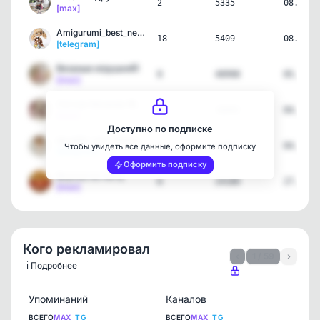
2
5335
08.08.2
[max]
Amigurumi_best_new. Амиг…
18
5409
08.08.2
[telegram]
Вязаные игрушки🧸
8
40998
05.08.2
[max]
Уютное Вязание 🧶• Амигур…
12
16092
04.08.2
[max]
Доступно по подписке
Igrushki_ami. Амигуруми.…
5
3486
04.08.2
Чтобы увидеть все данные, оформите подписку
[telegram]
Оформить подписку
Вкусно по госту
8
24180
27.07.2
[max]
Кого рекламировал
‹
1 / 59
›
ℹ️ Подробнее
Упоминаний
Каналов
ВСЕГО
MAX
TG
ВСЕГО
MAX
TG