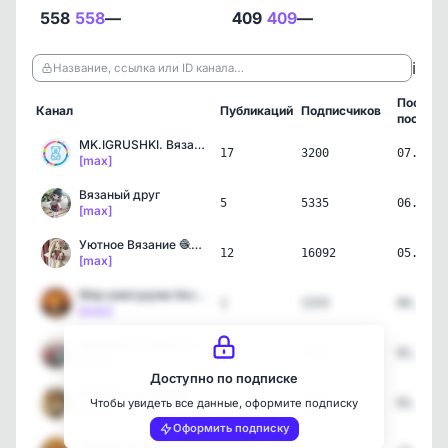
558
558
—
409
409
—
ℹ️
Название, ссылка или ID канала…
Послед
Канал
Публикаций
Подписчиков
пост
MK.IGRUSHKI. Вязаные игр…
17
3200
07.08.2
[max]
Вязаный друг
5
5335
06.08.2
[max]
Уютное Вязание 🧶• Амигур…
12
16092
05.08.2
[max]
Мир амигуруми без границ
1
1153
04.08.2
[max]
Вязание| Схемы | Описани…
1
1429
01.08.2
[max]
Доступно по подписке
Рецепты на каждый день д…
2
3449
01.08.2
Чтобы увидеть все данные, оформите подписку
[max]
Оформить подписку
Вкусно по госту