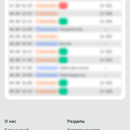
—
Статистика
07.08 01:29
-1
14 835
—
Статистика
06.08 23:55
14 836
—
Статистика
06.08 22:21
+1
14 836
—
Публикация
Пандочка Ав...
06.08 22:04
—
—
Статистика
06.08 20:46
14 835
—
Публикация
Енотик
06.08 20:04
—
—
Статистика
06.08 19:12
+2
14 835
—
Статистика
06.08 17:36
+3
14 833
—
Публикация
Зайка для куклы
06.08 17:04
—
—
Публикация
Приглашаю ва...
06.08 16:00
—
—
Статистика
06.08 16:00
+2
14 830
—
Статистика
06.08 14:23
+1
14 828
О нас
Разделы
База знаний
Каталог каналов