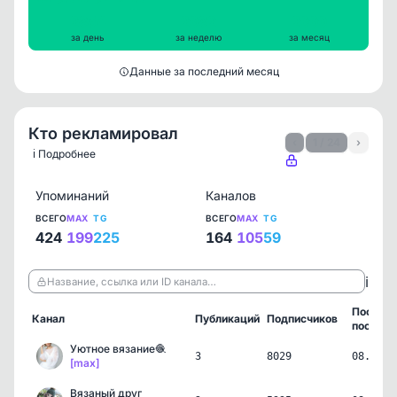
2854
2982
2999
за день
за неделю
за месяц
Данные за последний месяц
Кто рекламировал
‹
1 / 24
›
ℹ️ Подробнее
Упоминаний
Каналов
ВСЕГО
MAX
TG
ВСЕГО
MAX
TG
424
199
225
164
105
59
ℹ️
Название, ссылка или ID канала…
Послед
Канал
Публикаций
Подписчиков
пост
Уютное вязание🧶
3
8029
08.08.2
[max]
Вязаный друг