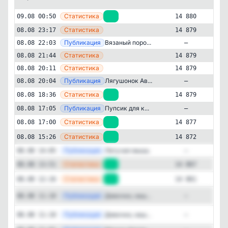
—
Статистика
09.08 00:50
+1
14 880
—
Статистика
08.08 23:17
14 879
—
Публикация
Вязаный поро...
08.08 22:03
—
—
Статистика
08.08 21:44
14 879
—
Статистика
08.08 20:11
14 879
—
Публикация
Лягушонок Ав...
08.08 20:04
—
—
Статистика
08.08 18:36
+2
14 879
—
Публикация
Пупсик для к...
08.08 17:05
—
—
Статистика
08.08 17:00
+5
14 877
Стиль жизни и хобби
Развлечения
—
✕
Статистика
08.08 15:26
+5
14 872
Вязаные игрушки. Амигуруми
—
14'880
подписчиков
Публикация
Летучая мышь
08.08 14:05
—
—
Статистика
08.08 13:51
+6
14 867
Подписчиков за 24 часа
+27
—
Статистика
08.08 12:16
+8
14 861
Публикация
[ma
Девочки, наш...
08.08 11:10
—
Подписчиков за неделю
+163
Публикация
[ma
Девочки, наш...
08.08 11:10
—