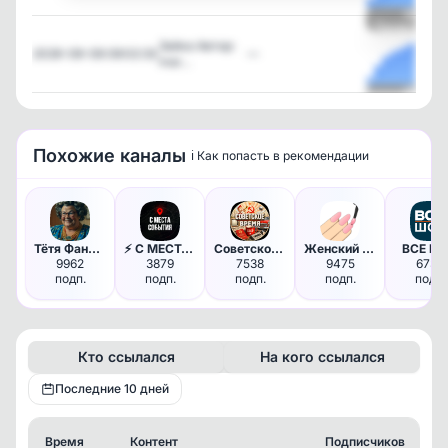
Посмотреть
Зайка Автор:
2026-08-08 08:02:33
—
mar…
Посмотреть
Похожие каналы
ℹ️ Как попасть в рекомендации
Тётя Фанни | Женский юмор
⚡️ С МЕСТА СОБЫТИЯ - актуальн…
Советское Время
Женский маникюр | Дизайн ногт…
ВСЕ Ш
9962
3879
7538
9475
6734
подп.
подп.
подп.
подп.
подп.
Кто ссылался
На кого ссылался
Последние 10 дней
Время
Контент
Подписчиков
К