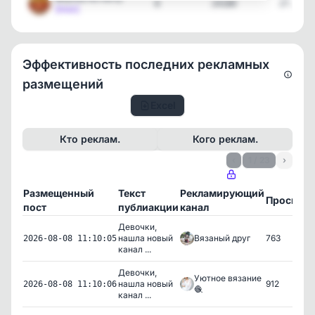
8
24180
27.07.2
[max]
Эффективность последних рекламных
размещений
Excel
Кто реклам.
Кого реклам.
‹
1 / 23
›
Размещенный
Текст
Рекламирующий
Просмот
пост
публиакции
канал
Девочки,
нашла новый
Вязаный друг
763
2026-08-08 11:10:05
канал ...
Девочки,
Уютное вязание
нашла новый
912
2026-08-08 11:10:06
🧶
канал ...