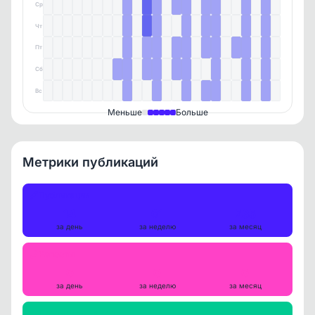
Ср
Чт
Пт
Сб
Вс
Меньше
Больше
Метрики публикаций
Публикации
14
61
235
за день
за неделю
за месяц
Репосты
0
0
0
за день
за неделю
за месяц
Просмотры на пост