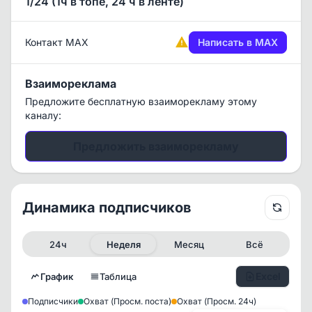
1/24 (1ч в топе, 24 ч в ленте)
Контакт MAX
Написать в MAX
Взаимореклама
Предложите бесплатную взаиморекламу этому
каналу:
Предложить взаиморекламу
Динамика подписчиков
24ч
Неделя
Месяц
Всё
Excel
График
Таблица
Подписчики
Охват (Просм. поста)
Охват (Просм. 24ч)