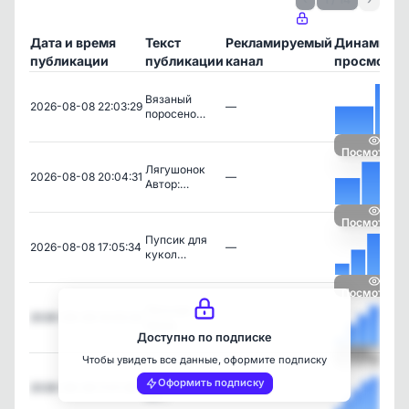
Дата и время
Текст
Рекламируемый
Динамика
публикации
публикации
канал
просмотро
Вязаный
2026-08-08 22:03:29
—
поросено…
Посмотреть
Лягушонок
2026-08-08 20:04:31
—
Автор:…
Посмотреть
Пупсик для
2026-08-08 17:05:34
—
кукол…
Посмотреть
Летучая
2026-08-08 14:05:34
—
мышь
Доступно по подписке
Чтобы увидеть все данные, оформите подписку
Посмотреть
Мишка Автор:
Оформить подписку
2026-08-08 11:01:38
—
lov…