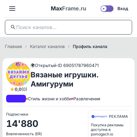
Max
Frame.ru
Вход
☀️
Главная
Каталог каналов
Профиль канала
·
🌍
Открытый
ID 69051787960471
Вязаные игрушки.
Амигуруми
0,0
(0)
A+
РКН
Стиль жизни и хобби
Развлечения
Подписчики
РЕКЛАМА
14'880
Покупка рекламы
доступна в
Вовлеченность (ER)
pomogach.io