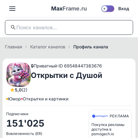
Max
Frame.ru
Вход
☀️
Главная
Каталог каналов
Профиль канала
·
🔒
Приватный
ID 69548447383676
Открытки с Душой
5,0
(2)
Юмор
Открытки и картинки
Подписчики
РЕКЛАМА
151'025
Покупка рекламы
доступна в
Вовлеченность (ER)
pomogach.io