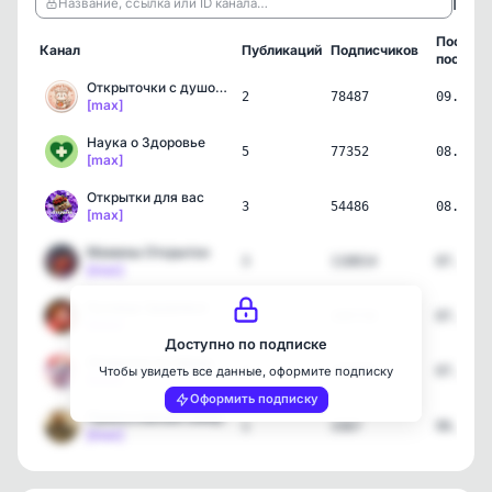
ℹ️
Название, ссылка или ID канала…
Послед
Канал
Публикаций
Подписчиков
пост
Открыточки с душой ✨
2
78487
09.08.2
[max]
Наука о Здоровье
5
77352
08.08.2
[max]
Открытки для вас
3
54486
08.08.2
[max]
Мамины Открытки
3
118814
07.08.2
[max]
Кузница Здоровья
4
335719
07.08.2
[max]
Доступно по подписке
Открытки на праздник 💌 С…
4
138355
07.08.2
Чтобы увидеть все данные, оформите подписку
[max]
Оформить подписку
Православный юмор
1
3367
06.08.2
[max]