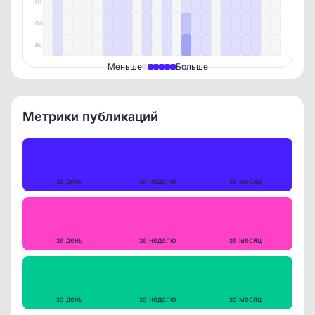
Пт
Сб
Вс
Меньше
Больше
Метрики публикаций
Публикации
19
95
394
за день
за неделю
за месяц
Репосты
0
0
0
за день
за неделю
за месяц
Просмотры на пост
32425
35466
35886
за день
за неделю
за месяц