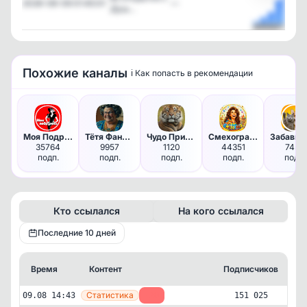
2026-08-09 01:45:01
—
Душ…
Посмотрет
Похожие каналы
ℹ️ Как попасть в рекомендации
Моя Подружка
Тётя Фанни | Женский юмор
Чудо Природы
Смехоград 😂 | Юмор
35764
9957
1120
44351
7456
подп.
подп.
подп.
подп.
подп.
Кто ссылался
На кого ссылался
Последние 10 дней
Время
Контент
Подписчиков
К
—
Статистика
09.08 14:43
-28
151 025