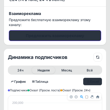
Взаимореклама
Предложите бесплатную взаиморекламу этому
каналу:
Предложить взаиморекламу
Динамика подписчиков
24ч
Неделя
Месяц
Всё
Excel
График
Таблица
Подписчики
Охват (Просм. поста)
Охват (Просм. 24ч)
200,000