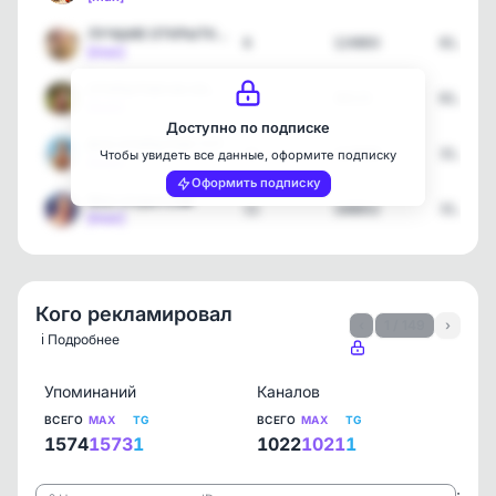
ЛУЧШИЕ ОТКРЫТКИ 💌
6
124803
01.08.2
[max]
ОТКРЫТКИ НА КАЖДЫЙ ДЕНЬ
2
30115
01.08.2
[max]
Доступно по подписке
ВСЕ ОТКРЫТКИ ТУТ
11
112828
31.07.2
Чтобы увидеть все данные, оформите подписку
[max]
Оформить подписку
Моя открытка❤️
11
108852
31.07.2
[max]
Кого рекламировал
‹
1 / 149
›
ℹ️ Подробнее
Упоминаний
Каналов
ВСЕГО
MAX
TG
ВСЕГО
MAX
TG
1574
1573
1
1022
1021
1