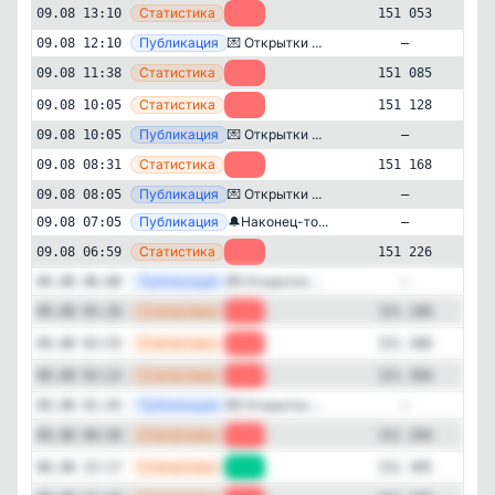
—
Статистика
09.08 13:10
-32
151 053
—
Публикация
💌 Открытки ...
09.08 12:10
—
—
Статистика
09.08 11:38
-43
151 085
—
Статистика
09.08 10:05
-40
151 128
—
Публикация
💌 Открытки ...
09.08 10:05
—
—
Статистика
09.08 08:31
-58
151 168
—
Публикация
💌 Открытки ...
09.08 08:05
—
—
Публикация
🔔Наконец-то...
09.08 07:05
—
Юмор
Открытки и картинки
✕
Открытки с Душой
—
Статистика
09.08 06:59
-22
151 226
151'025
подписчиков
—
Публикация
💌 Открытки ...
09.08 06:00
—
Подписчиков за 24 часа
—
Статистика
09.08 05:26
-20
151 248
-412
—
Статистика
09.08 03:55
-16
151 268
—
Статистика
Подписчиков за неделю
09.08 02:22
-10
151 284
-2'025
—
Публикация
💌 Открытки ...
09.08 01:45
—
—
Статистика
09.08 00:50
-11
151 294
Подписчиков за месяц
-4'601
—
Статистика
08.08 23:17
+30
151 305