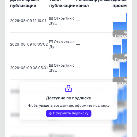
публикации
публикации
канал
просмотро
💌 Открытки с
2026-08-09 12:10:01
—
Душ…
Посмотрет
💌 Открытки с
2026-08-09 10:05:02
—
Душ…
Посмотрет
💌 Открытки с
2026-08-09 08:05:01
—
Душ…
Посмотрет
🔔Наконец-то
Открыточки с
2026-08-09 07:05:01
в МА…
душой ✨
Доступно по подписке
Чтобы увидеть все данные, оформите подписку
Посмотрет
💌 Открытки с
Оформить подписку
2026-08-09 06:00:02
—
Душ…
Посмотрет
💌 Открытки с