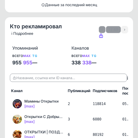
Данные за последний месяц
Кто рекламировал
‹
1 / 49
›
ℹ️ Подробнее
Упоминаний
Каналов
ВСЕГО
MAX
TG
ВСЕГО
MAX
TG
955
955
—
338
338
—
ℹ️
Название, ссылка или ID канала…
Послед
Канал
Публикаций
Подписчиков
пост
Мамины Открытки
2
118814
05.08.2
[max]
Открытки С Добрым утром …
3
6080
01.08.2
[max]
ОТКРЫТКИ | ПОЗДРАВЛЕНИЯ
6
80192
01.08.2
[max]