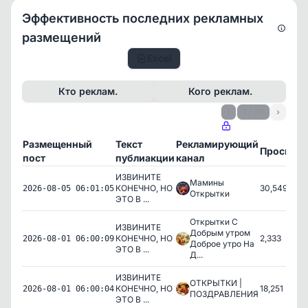
Эффективность последних рекламных
размещений
Excel
Кто реклам.
Кого реклам.
‹
1 / 111
›
Размещенный
Текст
Рекламирующий
Просмот
пост
публиакции
канал
ИЗВИНИТЕ
Мамины
КОНЕЧНО, НО
30,549
2026-08-05 06:01:05
Открытки
ЭТО В ...
Открытки С
ИЗВИНИТЕ
Добрым утром
КОНЕЧНО, НО
2,333
2026-08-01 06:00:09
Доброе утро На
ЭТО В ...
Д...
ИЗВИНИТЕ
ОТКРЫТКИ |
КОНЕЧНО, НО
18,251
2026-08-01 06:00:04
ПОЗДРАВЛЕНИЯ
ЭТО В ...