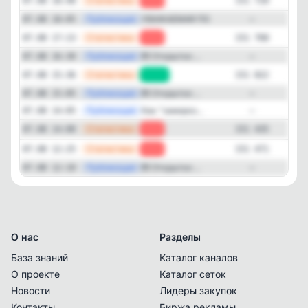
—
Статистика
07.08 18:48
-48
151 720
—
Публикация
УВАЖАЕМАЯ ПО...
07.08 18:05
—
—
Статистика
07.08 17:13
-54
151 768
—
Публикация
💌 Открытки ...
07.08 16:30
—
—
Статистика
07.08 15:36
+387
151 822
—
Публикация
💌 Открытки ...
07.08 15:05
—
—
Публикация
Как "замороз...
07.08 14:05
—
—
Статистика
07.08 14:00
-36
151 435
—
Статистика
07.08 12:25
-37
151 471
—
Публикация
💌 Открытки ...
07.08 12:10
—
О нас
Разделы
База знаний
Каталог каналов
О проекте
Каталог сеток
Новости
Лидеры закупок
Контакты
Биржа рекламы