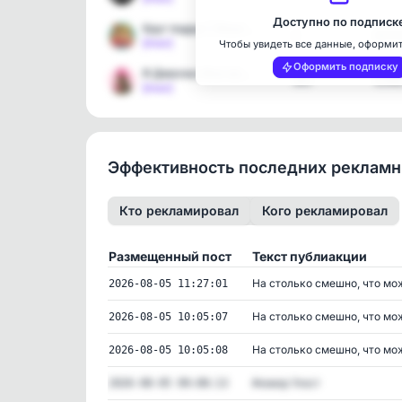
Доступно по подписк
Круг подруг | Женский юм…
2
8374
[max]
Чтобы увидеть все данные, оформи
Оформить подписку
Я Девочка Мне можно
365
6398
[max]
Эффективность последних реклам
Кто рекламировал
Кого рекламировал
Размещенный пост
Текст публиакции
На столько смешно, что мож
2026-08-05 11:27:01
На столько смешно, что мож
2026-08-05 10:05:07
На столько смешно, что мож
2026-08-05 10:05:08
#юмор 1пост
2026-08-05 09:08:13