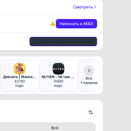
Смотреть
Написать в MAX
Предложить взаиморекламу
Девчата | Женский юмор
BUYAN - Чё там в мире? | Ново…
Все
42760
31465
7 каналов
подп.
подп.
Всё