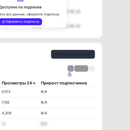
Доступно по подписке
1
366730
03.08.26
еть все данные, оформите подписку
Оформить подписку
1
49469
03.08.26
Экспорт в Excel
‹
1 / 88
›
Просмотры 24 ч
Прирост подписчиков
6,103
N/A
7,192
N/A
4,206
N/A
13
N/A