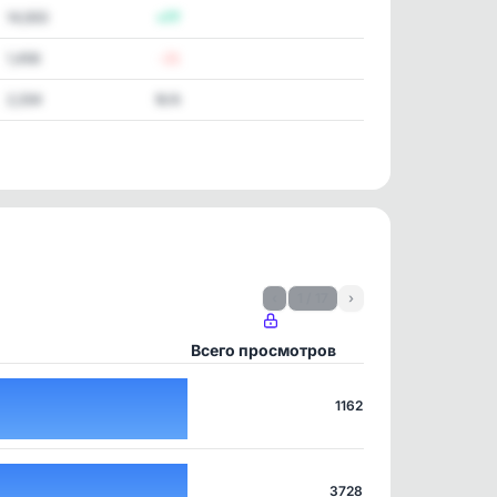
14,933
+77
1,456
-21
2,334
N/A
‹
1 / 17
›
Всего просмотров
1162
3728