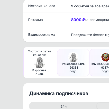
История канала
9 событий за всё вре
8000 ₽
Реклама
за размещени
Взаимореклама
Предложите бесплатн
Состоит в сетке
каналов:
Раневская.LIVE
156333
9337
Взрослая
подп.
подп
Женская
7 кан.
платежеспособная
аудитория
Динамика подписчиков
24ч