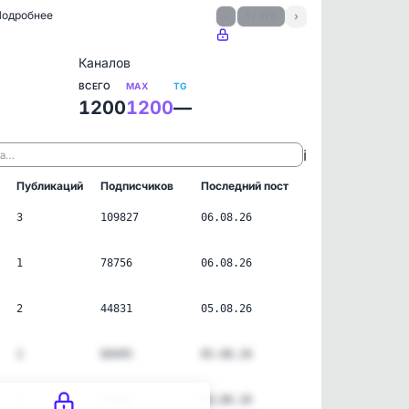
 Подробнее
‹
1 / 176
›
Каналов
ВСЕГО
MAX
TG
1200
1200
—
ℹ️
ла…
Публикаций
Подписчиков
Последний пост
3
109827
06.08.26
1
78756
06.08.26
2
44831
05.08.26
2
60495
05.08.26
3
11962
04.08.26