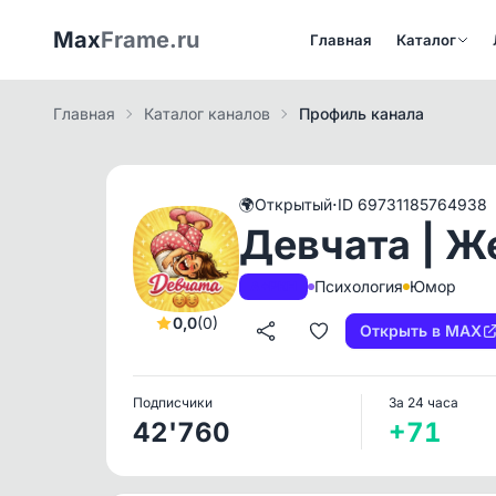
Max
Frame.ru
Главная
Каталог
Главная
Каталог каналов
Профиль канала
·
🌍
Открытый
ID 69731185764938
Девчата | 
Психология
Юмор
A+
РКН
0,0
(0)
Открыть в MAX
Подписчики
За 24 часа
42'760
+71