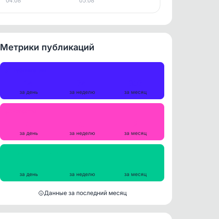
04.08
05.08
Метрики публикаций
Публикации
14
74
307
за день
за неделю
за месяц
Репосты
0
0
2
за день
за неделю
за месяц
Просмотры на пост
12209
11911
12535
за день
за неделю
за месяц
Данные за последний месяц