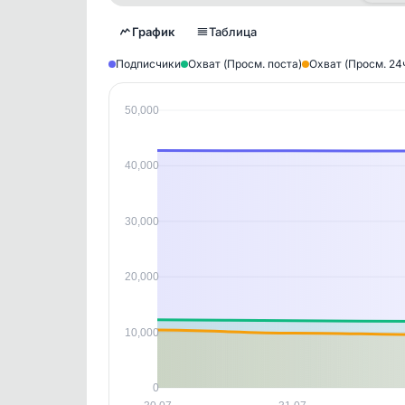
График
Таблица
Подписчики
Охват (Просм. поста)
Охват (Просм. 24
50,000
Исто
В этом
40,000
этим д
Войдите
, чтобы оста
контен
30,000
20,000
10,000
0