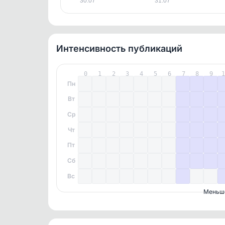
30.07
31.07
Интенсивность публикаций
0
1
2
3
4
5
6
7
8
9
Пн
Вт
Ср
Чт
Пт
Сб
Вс
Меньш