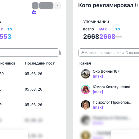
Кого рекламировал
ℹ️
‹
1 / 52
›
в
Упоминаний
AX
TG
ВСЕГО
MAX
TG
55
3
2668
2668
—
ℹ️
Название, ссылка или ID кана
исчиков
Последний пост
Канал
Око Войны 18+
89
05.08.26
[max]
Юмор•Хохотушечка
5
05.08.26
[max]
Психолог Прокопова Ольга
0
05.08.26
[max]
Рецепты от Натальи Шишки…
3
05.08.26
[max]
✅ ПАРФЮМ ОРИГИНАЛ | PARF…
05.08.26
[max]