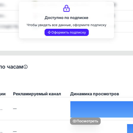
н...
Круг подруг | Женский юмор
17,596
н...
Я Девочка Мне можно
1,456
Доступно по подписке
Чтобы увидеть все данные, оформите подписку
УЩЕСТВ...
Конспиролог #1
2,727
Оформить подписку
по часам
ции
Рекламируемый канал
Динамика просмотров
с…
—
Посмотреть
с…
—