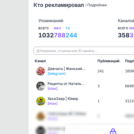
Кто рекламировал
ℹ️ Подробнее
Упоминаний
Канало
ВСЕГО
MAX
TG
ВСЕГО
M
1032
788
244
358
3
Название, ссылка или ID канала…
Канал
Публикаций
Подп
Девчата | Женский Юмор
241
1050
[telegram]
Рецепты от Натальи Шишки…
3
6049
[max]
ХахаЗавр | Юмор
1
3121
[max]
Смехоград 😂 | Юмор
1
4003
[max]
Каталог каналов ботов в …
1
35
[max]