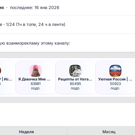
мя
·
последнее: 16 янв 2026
·
е
1/24 (1ч в топе, 24 ч в ленте)
ую взаиморекламу этому каналу:
Мы из СССР | История
Я Девочка Мне можно
Рецепты от Натальи Шишкиной !
Уютная Россия | Путешествия
4
63981
60495
50923
.
подп.
подп.
подп.
Неделя
Месяц