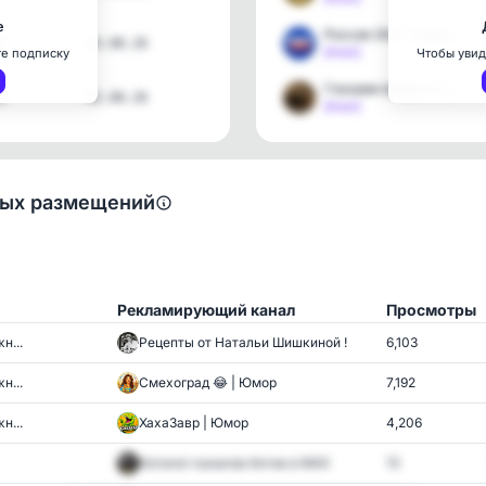
е
Россия 24/7 • Новости
3
03.08.26
[max]
те подписку
Чтобы увид
Глазами предков | Фото
1
02.08.26
[max]
ных размещений
Рекламирующий канал
Просмотры
н...
Рецепты от Натальи Шишкиной !
6,103
н...
Смехоград 😂 | Юмор
7,192
н...
ХахаЗавр | Юмор
4,206
Каталог каналов ботов в MAX
13