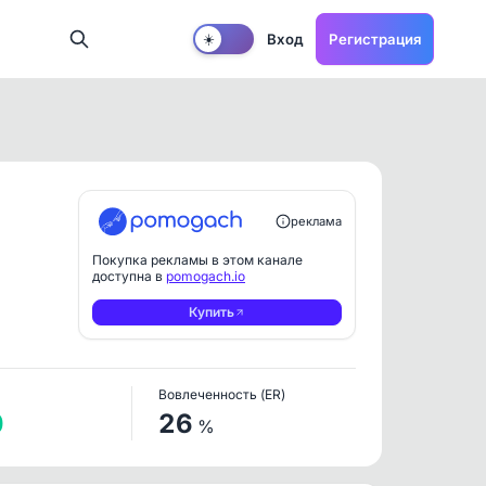
Вход
Регистрация
☀️
реклама
Покупка рекламы в этом канале
доступна в
pomogach.io
Купить
Вовлеченность (ER)
0
26
%