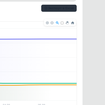
Экспорт в Excel
✕
✕
. По
ность