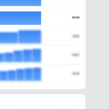
4048
6618
9387
9278