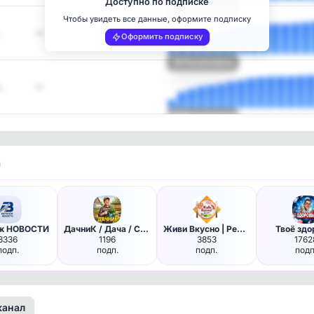
Доступно по подписке
Посмотреть
Чтобы увидеть все данные, оформите подписку
…
—
Оформить подписку
Посмотреть
…
—
Посмотреть
и
ж НОВОСТИ
ДачниК / Дача / Сад / Огород
Живи Вкусно | Рецепты
Твоё здо
3336
1196
3853
1762
подп.
подп.
подп.
подп
канал