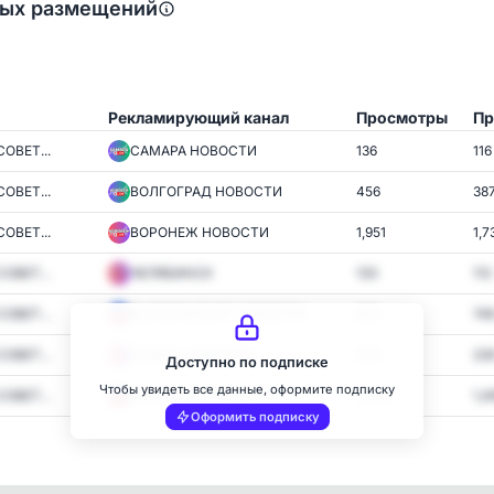
ных размещений
Рекламирующий канал
Просмотры
Пр
ОВЕТ...
САМАРА НОВОСТИ
136
116
ОВЕТ...
ВОЛГОГРАД НОВОСТИ
456
38
ОВЕТ...
ВОРОНЕЖ НОВОСТИ
1,951
1,7
ОВЕТ...
ЧЕЛЯБИНСК
133
112
ОВЕТ...
ЕКАТЕРИНБУРГ НОВОСТИ
855
74
ОВЕТ...
КАЗАНЬ НОВОСТИ
255
22
Доступно по подписке
Чтобы увидеть все данные, оформите подписку
ОВЕТ...
КРАСНОДАР НОВОСТИ
1,646
1,4
Оформить подписку