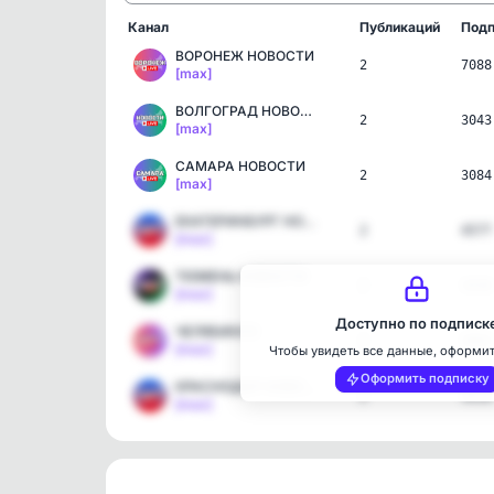
Канал
Публикаций
Подп
ВОРОНЕЖ НОВОСТИ
2
7088
[max]
ВОЛГОГРАД НОВОСТИ
2
3043
[max]
САМАРА НОВОСТИ
2
3084
[max]
ЕКАТЕРИНБУРГ НОВОСТИ
2
4577
[max]
ТЮМЕНЬ НОВОСТИ
2
3436
[max]
Доступно по подписк
ЧЕЛЯБИНСК
2
3093
[max]
Чтобы увидеть все данные, оформи
Оформить подписку
КРАСНОДАР НОВОСТИ
2
5618
[max]