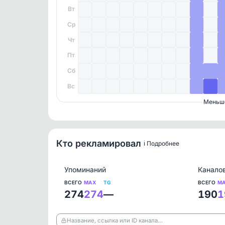
Вт
Ср
Чт
Пт
Сб
Вс
Меньш
Кто рекламировал
ℹ️ Подробнее
Упоминаний
Канало
ВСЕГО
MAX
TG
ВСЕГО
M
274
274
—
190
1
Название, ссылка или ID канала…