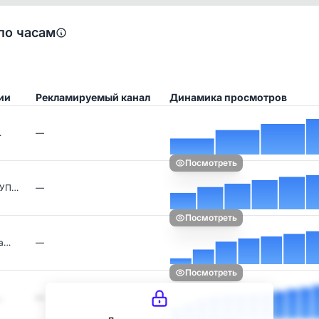
по часам
ии
Рекламируемый канал
Динамика просмотров
…
—
Посмотреть
ЛУП…
—
Посмотреть
ра…
—
Посмотреть
…
—