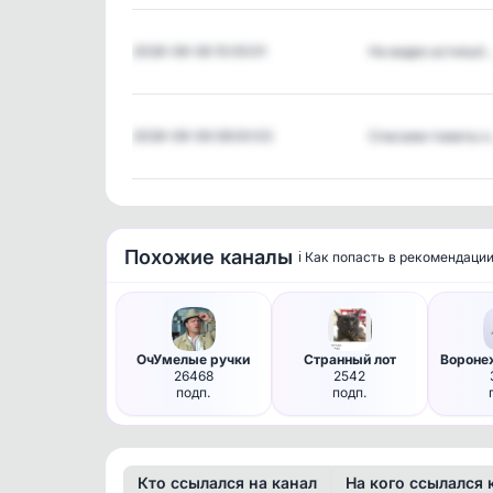
2026-08-06 10:05:01
На видео астильб
2026-08-06 08:00:03
Спасаем томаты о
Похожие каналы
ℹ️ Как попасть в рекомендаци
ОчУмелые ручки
Странный лот
Вороне
26468
2542
подп.
подп.
Кто ссылался на канал
На кого ссылался 