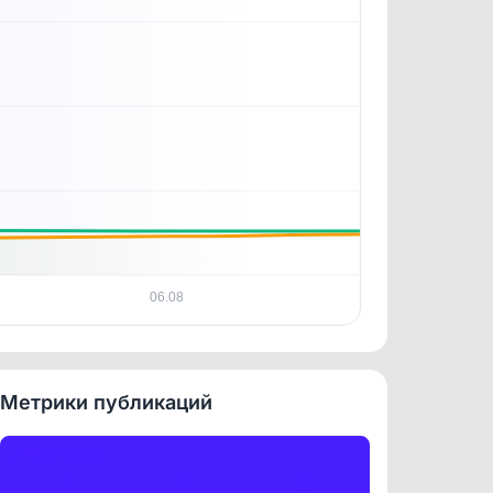
ность
06.08
Метрики публикаций
Публикации
3
21
93