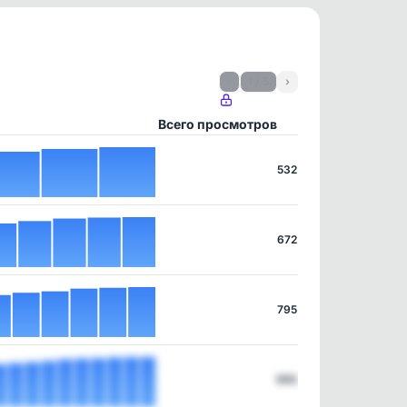
‹
1 / 5
›
Всего просмотров
532
672
795
995