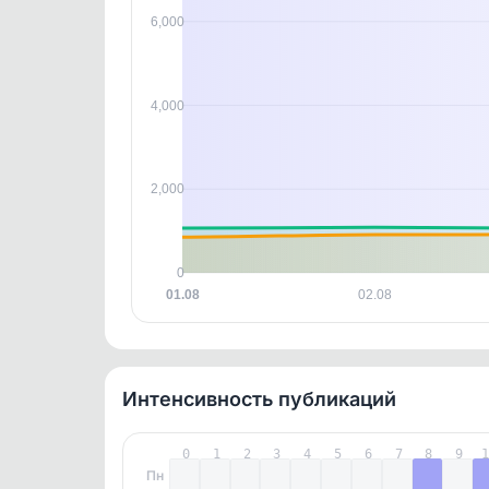
этим д
Войдите
, чтобы оста
6,000
контен
4,000
2,000
0
01.08
02.08
Интенсивность публикаций
0
1
2
3
4
5
6
7
8
9
Пн