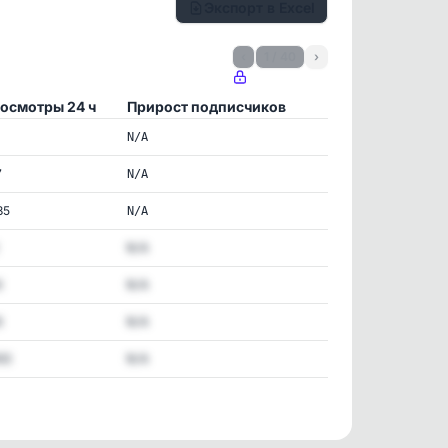
Экспорт в Excel
‹
1 / 40
›
осмотры 24 ч
Прирост подписчиков
N/A
7
N/A
35
N/A
N/A
6
N/A
8
N/A
93
N/A