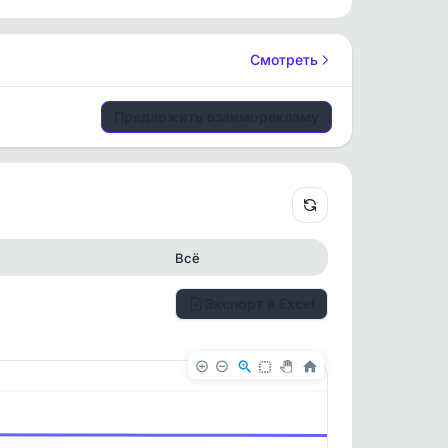
Смотреть
Предложить взаиморекламу
Всё
Экспорт в Excel
✕
✕
. По