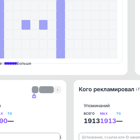
е
Больше
Кого рекламировал
ℹ️
‹
1 / 28
›
в
Упоминаний
AX
TG
ВСЕГО
MAX
TG
90
—
1913
1913
—
ℹ️
Название, ссылка или ID кана