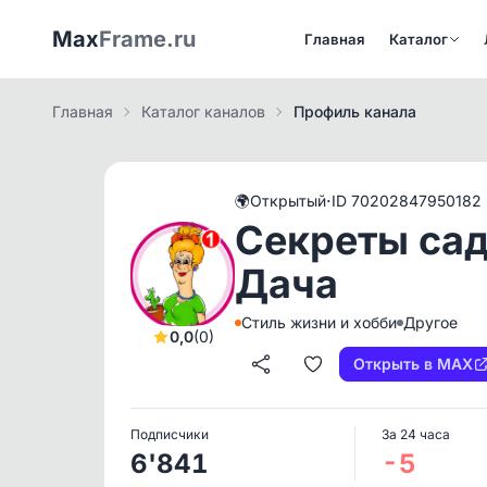
Max
Frame.ru
Главная
Каталог
Главная
Каталог каналов
Профиль канала
·
🌍
Открытый
ID 70202847950182
Секреты садо
Дача
Стиль жизни и хобби
Другое
0,0
(0)
Открыть в MAX
Подписчики
За 24 часа
6'841
-5