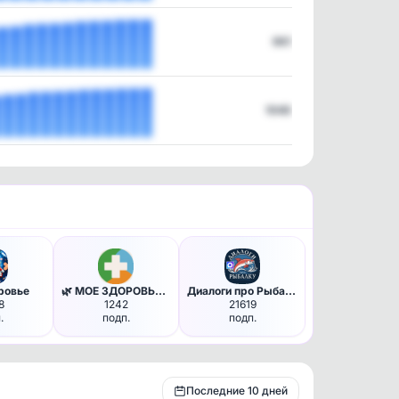
961
1046
ровье
🌿 МОЕ ЗДОРОВЬЕ - питание диет…
Диалоги про Рыбалку
8
1242
21619
.
подп.
подп.
Последние 10 дней