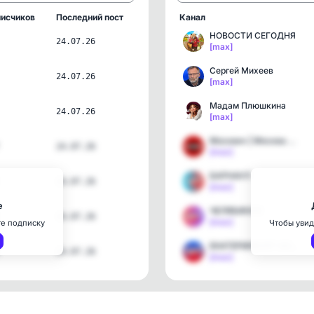
исчиков
Последний пост
Канал
НОВОСТИ СЕГОДНЯ
24.07.26
[max]
Сергей Михеев
24.07.26
[max]
Мадам Плюшкина
24.07.26
[max]
Москвич | Москва и новос…
24.07.26
[max]
БАРНАУЛ
24.07.26
[max]
е
ЧЕЛЯБИНСК
24.07.26
[max]
те подписку
Чтобы увид
ЕКАТЕРИНБУРГ НОВОСТИ
24.07.26
[max]