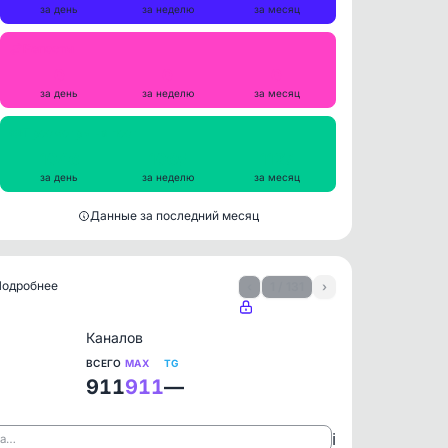
за день
за неделю
за месяц
Репосты
0
0
0
за день
за неделю
за месяц
Просмотры на пост
1046
1065
1127
за день
за неделю
за месяц
Данные за последний месяц
 Подробнее
‹
1 / 131
›
Каналов
ВСЕГО
MAX
TG
911
911
—
ℹ️
ла…