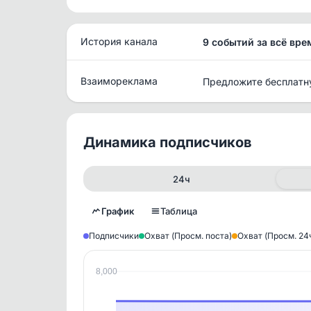
История канала
9 событий за всё вре
Взаимореклама
Предложите бесплатн
Динамика подписчиков
24ч
График
Таблица
Подписчики
Охват (Просм. поста)
Охват (Просм. 24
8,000
Исто
В этом