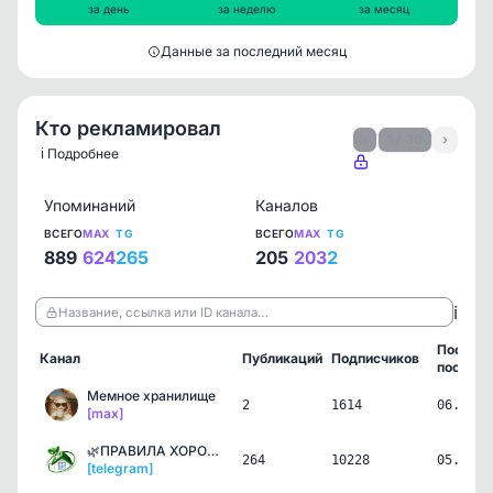
за день
за неделю
за месяц
Данные за последний месяц
Кто рекламировал
‹
1 / 30
›
ℹ️ Подробнее
Упоминаний
Каналов
ВСЕГО
MAX
TG
ВСЕГО
MAX
TG
889
624
265
205
203
2
ℹ️
Название, ссылка или ID канала…
Послед
Канал
Публикаций
Подписчиков
пост
Мемное хранилище
2
1614
06.08.2
[max]
🌿ПРАВИЛА ХОРОШЕГО ДОМА
264
10228
05.08.2
[telegram]