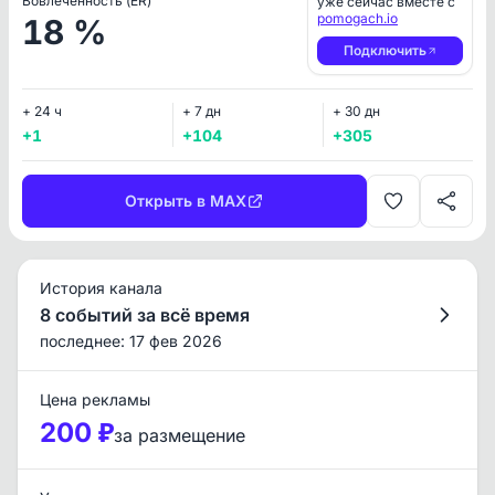
Вовлеченность (ER)
уже сейчас вместе с
pomogach.io
18 %
Подключить
+ 24 ч
+ 7 дн
+ 30 дн
+1
+104
+305
Открыть в MAX
История канала
8 событий за всё время
последнее: 17 фев 2026
Цена рекламы
200 ₽
за размещение