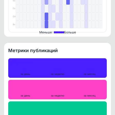
Чт
Пт
Сб
Вс
Меньше
Больше
Метрики публикаций
Публикации
9
43
166
за день
за неделю
за месяц
Репосты
0
0
2
за день
за неделю
за месяц
Просмотры на пост
566
572
568