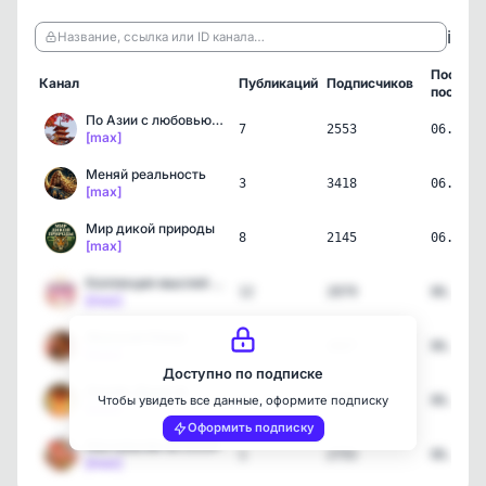
ℹ️
Название, ссылка или ID канала…
Послед
Канал
Публикаций
Подписчиков
пост
По Азии с любовью | Путе…
7
2553
06.08.2
[max]
Меняй реальность
3
3418
06.08.2
[max]
Мир дикой природы
8
2145
06.08.2
[max]
Коллекция мыслей • Цитат…
12
2879
06.08.2
[max]
Женский Юмор
5
2427
06.08.2
[max]
Доступно по подписке
Огонёк Души 🔥
3
5158
06.08.2
Чтобы увидеть все данные, оформите подписку
[max]
Оформить подписку
Ностальгия по СССР
1
2755
06.08.2
[max]