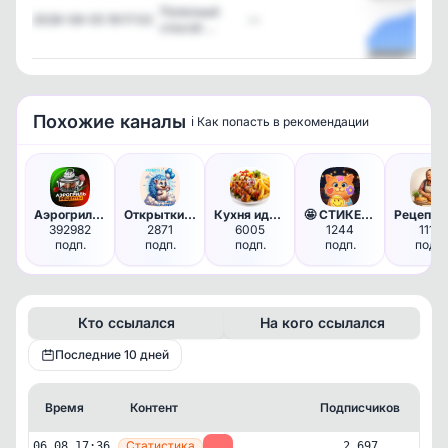
Полезный
2026-08-05 19:17:03
—
способ …
Посмотреть
Похожие каналы
ℹ️ Как попасть в рекомендации
Аэрогриль | Рецепты
Открытки - С днем рождения - …
Кухня идей - лучшие рецепты, …
🤩 СТИКЕРЫ & ЭМОДЗИ
392982
2871
6005
1244
1118
подп.
подп.
подп.
подп.
подп.
Кто ссылался
На кого ссылался
Последние 10 дней
Время
Контент
Подписчиков
Кт
—
Статистика
06.08 17:36
-1
2 697