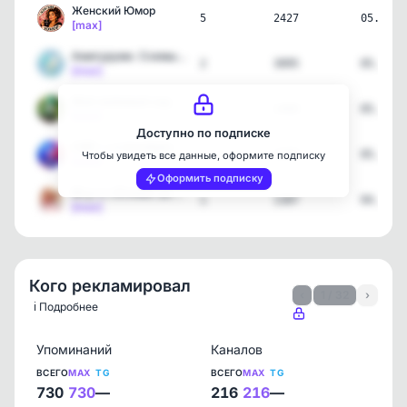
Женский Юмор
5
2427
05.08.2
[max]
Амигуруми. Схемы. Вязаны…
2
3095
05.08.2
[max]
Мой любимый сад
1
1468
05.08.2
[max]
Доступно по подписке
СФР — о пособиях
1
2499
05.08.2
Чтобы увидеть все данные, оформите подписку
[max]
Оформить подписку
Мᥙρ ᧐ᥴ᧐δᥱнных ʍᥲʍ 🌏💖
1
1307
04.08.2
[max]
Кого рекламировал
‹
1 / 32
›
ℹ️ Подробнее
Упоминаний
Каналов
ВСЕГО
MAX
TG
ВСЕГО
MAX
TG
730
730
—
216
216
—