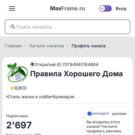
Max
Frame.ru
Вход
☀️
Главная
Каталог каналов
Профиль канала
·
🌍
Открытый
ID 70794941764864
Правила Хорошего Дома
0,0
(0)
Стиль жизни и хобби
Кулинария
реклама
Подписчики
2'697
Вы владелец этого
канала? Начните
продавать рекламу