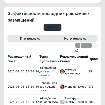
Эффективность последних рекламных
размещений
Excel
Кто реклам.
Кого реклам.
‹
1 / 90
›
Размещенный
Текст
Рекламирующий
Просмот
пост
публиакции
канал
🔥Подобрали
Мемное
для вас
35
2026-08-06 15:00:10
хранилище
каналы ...
Собрали для
вас лучшие
Женский Юмор
276
2026-08-05 14:00:00
кана...
🔥Подборка
Амигуруми.
каналов МАХ.
Схемы. Вязаные
586
2026-08-05 12:00:12