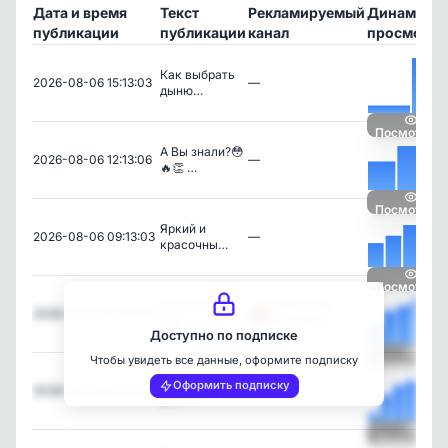
Дата и время
Текст
Рекламируемый
Динамика
публикации
публикации
канал
просмотро
Как выбрать
2026-08-06 15:13:03
—
дыню…
Посмотреть
А Вы знали?😳
2026-08-06 12:13:06
—
🔥👏 …
Посмотреть
Яркий и
2026-08-06 09:13:03
—
красочны…
Посмотреть
Собрали для
СОЛНЦЕ В
2026-08-06 08:05:01
вас …
ЛАДОНЯХ
Доступно по подписке
Чтобы увидеть все данные, оформите подписку
Посмотреть
✨✨✨ ...Чтобы
Оформить подписку
2026-08-06 07:07:03
—
в н…
Посмотреть