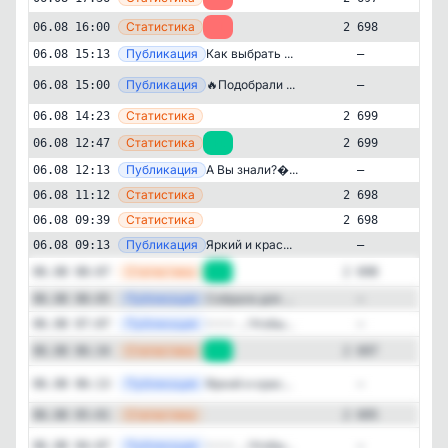
—
Статистика
06.08 16:00
-1
2 698
—
Публикация
Как выбрать ...
06.08 15:13
—
Публикация
[max
🔥Подобрали ...
06.08 15:00
—
—
Статистика
06.08 14:23
2 699
—
Статистика
06.08 12:47
+1
2 699
—
Публикация
А Вы знали?...
06.08 12:13
—
Стиль жизни и хобби
Кулинария
—
✕
Статистика
06.08 11:12
2 698
Правила Хорошего Дома
—
Статистика
06.08 09:39
2 698
2'697
подписчиков
—
Публикация
Яркий и крас...
06.08 09:13
—
Подписчиков за 24 часа
—
Статистика
06.08 08:07
+1
2 698
+1
—
Публикация
Собрали для ...
06.08 08:05
—
Подписчиков за неделю
—
Публикация
✨✨✨ ...Чтобы...
06.08 07:07
—
+104
—
Статистика
06.08 06:34
+2
2 697
Подписчиков за месяц
Публикация
[tel
Яркий и крас...
06.08 06:13
—
+305
—
Статистика
06.08 05:01
2 695
ER (Engagement Rate)
Публикация
[tel
✨✨✨ ...Чтобы...
06.08 04:07
—