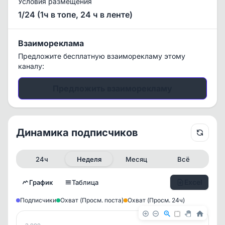
Условия размещения
1/24 (1ч в топе, 24 ч в ленте)
Взаимореклама
Предложите бесплатную взаиморекламу этому
каналу:
Предложить взаиморекламу
Динамика подписчиков
24ч
Неделя
Месяц
Всё
Excel
График
Таблица
Подписчики
Охват (Просм. поста)
Охват (Просм. 24ч)