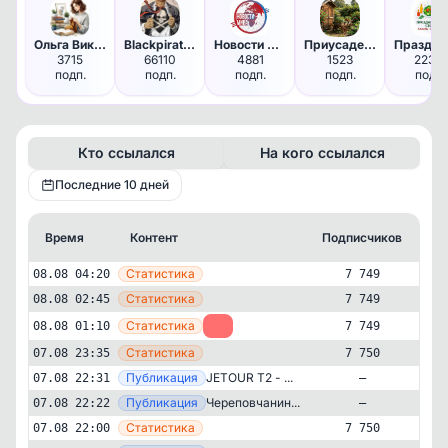
Ольга Викторова Вязание - от …
Blackpiratexx 🏴‍☠️
Новости мира
Приусадебное хозяйство
3715
66110
4881
1523
22312
подп.
подп.
подп.
подп.
подп.
Кто ссылался
На кого ссылался
Последние 10 дней
Время
Контент
Подписчиков
Кт
—
Статистика
08.08 04:20
7 749
—
Статистика
08.08 02:45
7 749
—
Статистика
08.08 01:10
-1
7 749
—
Статистика
07.08 23:35
7 750
—
Публикация
JETOUR T2 - ...
07.08 22:31
—
—
Публикация
Череповчанин...
07.08 22:22
—
—
Статистика
07.08 22:00
7 750