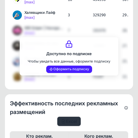
[max]
Халявщики Лайф
3
329290
29.07.2
[max]
WB Sniper | Находки с Wi…
7
192476
28.07.2
[max]
Экономика по-русски
8
156067
27.07.2
[max]
Доступно по подписке
Пособия РФ
1
187731
25.07.2
Чтобы увидеть все данные, оформите подписку
[max]
Оформить подписку
Секреты знахаря
1
75347
22.07.2
[max]
Эффективность последних рекламных
размещений
Excel
Кто реклам.
Кого реклам.