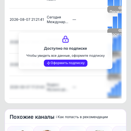
Посмотреть
Сегодня
2026-08-07 21:21:41
—
Междунар…
Посмотреть
Футболисты
2026-08-07 20:07:46
—
«Чере…
Доступно по подписке
Чтобы увидеть все данные, оформите подписку
Посмотреть
Родителям
Оформить подписку
2026-08-07 18:32:44
—
грозит…
Посмотреть
Яндекс
2026-08-07 17:21:43
—
Музыка до…
Посмотреть
Похожие каналы
ℹ️ Как попасть в рекомендации