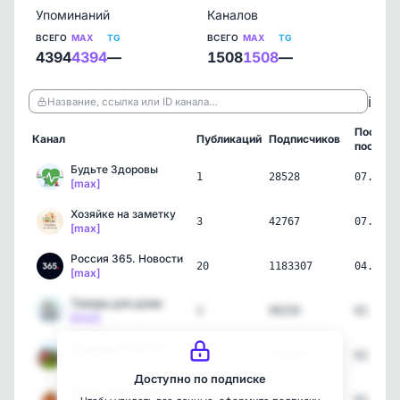
Упоминаний
Каналов
ВСЕГО
MAX
TG
ВСЕГО
MAX
TG
4394
4394
—
1508
1508
—
ℹ️
Название, ссылка или ID канала…
Послед
Канал
Публикаций
Подписчиков
пост
Будьте Здоровы
1
28528
07.08.2
[max]
Хозяйке на заметку
3
42767
07.08.2
[max]
Россия 365. Новости
20
1183307
04.08.2
[max]
Товары для дома
3
99250
02.08.2
[max]
Садовый участок
3
139443
02.08.2
[max]
Доступно по подписке
Сама себе архитектор