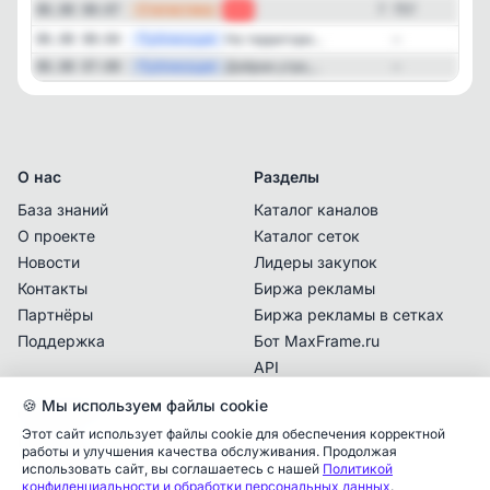
—
Статистика
06.08 08:07
-1
7 757
—
Публикация
На территори...
06.08 08:04
—
—
Публикация
Доброе утро,...
06.08 07:00
—
О нас
Разделы
База знаний
Каталог каналов
О проекте
Каталог сеток
Новости
Лидеры закупок
Контакты
Биржа рекламы
Партнёры
Биржа рекламы в сетках
Поддержка
Бот MaxFrame.ru
API
🍪 Мы используем файлы cookie
Документы
Этот сайт использует файлы cookie для обеспечения корректной
Политика
работы и улучшения качества обслуживания. Продолжая
конфиденциальности
использовать сайт, вы соглашаетесь с нашей
Политикой
Аналитика упоминаний
✕
конфиденциальности и обработки персональных данных
.
Пользовательское