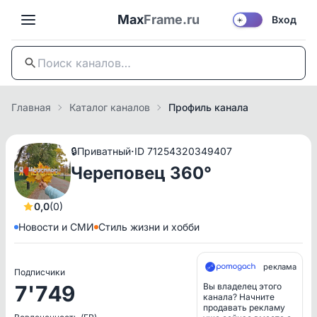
Max
Frame.ru
Вход
☀️
Главная
Каталог каналов
Профиль канала
·
🔒
Приватный
ID 71254320349407
Череповец 360°
0,0
(0)
Новости и СМИ
Стиль жизни и хобби
реклама
Подписчики
7'749
Вы владелец этого
канала? Начните
продавать рекламу