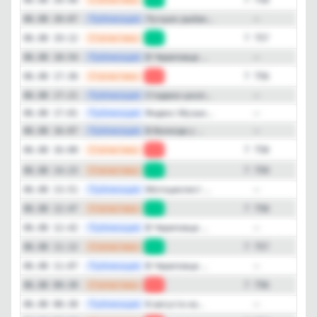
—
Публикация
Лучших рыбак...
06.08 20:07
—
—
Статистика
06.08 19:12
+1
7 757
—
Публикация
В Череповце ...
06.08 18:54
—
—
Статистика
06.08 17:36
-2
7 756
—
Публикация
Стадион школ...
06.08 17:21
—
—
Публикация
Яндекс Музык...
06.08 17:01
—
—
Публикация
В Вологде у ...
06.08 16:07
—
—
Статистика
06.08 16:00
-1
7 758
—
Статистика
06.08 14:23
+1
7 759
—
Публикация
Мотоциклист ...
06.08 13:51
—
—
Статистика
06.08 12:47
+1
7 758
—
Публикация
В Череповце ...
06.08 12:42
—
—
Статистика
06.08 11:12
+1
7 757
—
Публикация
В Череповце ...
06.08 11:07
—
—
Статистика
06.08 09:39
-1
7 756
—
Публикация
6 августа на...
06.08 08:38
—