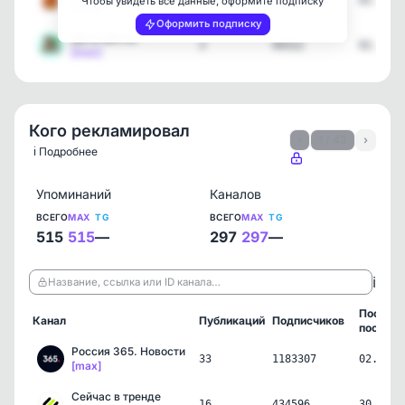
3
74138
02.08.2
Чтобы увидеть все данные, оформите подписку
[max]
Оформить подписку
Дача мечты
3
94312
02.08.2
[max]
Кого рекламировал
‹
1 / 43
›
ℹ️ Подробнее
Упоминаний
Каналов
ВСЕГО
MAX
TG
ВСЕГО
MAX
TG
515
515
—
297
297
—
ℹ️
Название, ссылка или ID канала…
Послед
Канал
Публикаций
Подписчиков
пост
Россия 365. Новости
33
1183307
02.08.2
[max]
Сейчас в тренде
16
434596
30.07.2