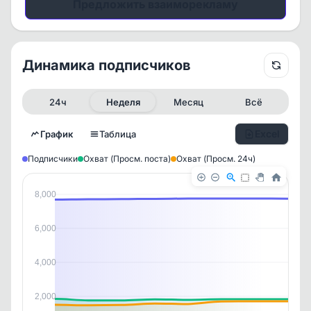
Предложить взаиморекламу
Динамика подписчиков
24ч
Неделя
Месяц
Всё
Excel
График
Таблица
Подписчики
Охват (Просм. поста)
Охват (Просм. 24ч)
8,000
6,000
4,000
2,000
✕
✕
✕
✕
История канала