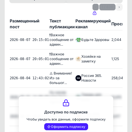
‹
1 / 628
›
Размещенный
Текст
Рекламирующий
Просмот
пост
публиакции
канал
❗️Важное
сообщение от
Будьте Здоровы
2,044
2026-08-07 20:15:01
админ...
❗️Важное
Хозяйке на
сообщение от
1,125
2026-08-07 20:05:01
заметку
админ...
⚠️ Внимание!
Россия 365.
Из-за
258,043
2026-08-04 12:43:02
Новости
большог...
Ну каким
Товары для
надо быть
12,615
2026-08-02 14:00:05
дома
идиотом,...
Ну каким
Доступно по подписке
Сама себе
надо быть
6,417
2026-08-02 14:00:04
архитектор
Чтобы увидеть все данные, оформите подписку
идиотом,...
Оформить подписку
Ну каким