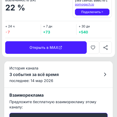
Вовлеченность (ER)
уже сейчас вместе с
pomogach.io
22 %
Подключить
+ 24 ч
+ 7 дн
+ 30 дн
-7
+73
+540
Открыть в MAX
История канала
3 события за всё время
последнее: 14 мар 2026
Взаимореклама
Предложите бесплатную взаиморекламу этому
каналу: