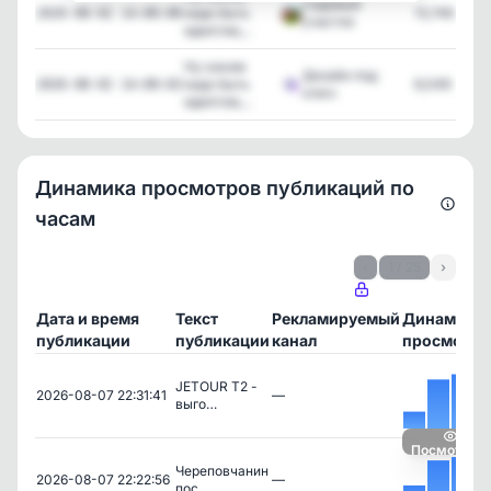
Садовый
надо быть
13,746
2026-08-02 14:00:06
участок
идиотом,...
Ну каким
Дизайн под
надо быть
6,049
2026-08-02 14:00:02
ключ
идиотом,...
Динамика просмотров публикаций по
часам
‹
1 / 25
›
Дата и время
Текст
Рекламируемый
Динамика
публикации
публикации
канал
просмотро
JETOUR T2 -
2026-08-07 22:31:41
—
выго…
Посмотреть
Череповчанин
2026-08-07 22:22:56
—
пос…