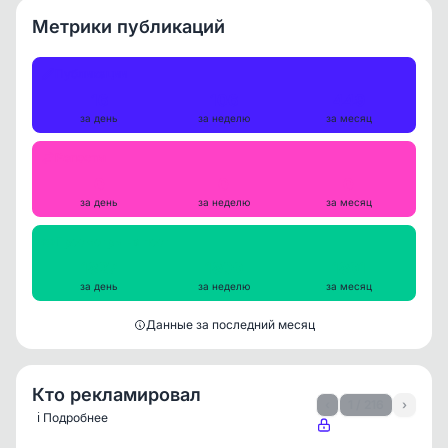
Метрики публикаций
Публикации
16
106
449
за день
за неделю
за месяц
Репосты
0
0
0
за день
за неделю
за месяц
Просмотры на пост
1827
1809
1891
за день
за неделю
за месяц
Данные за последний месяц
Кто рекламировал
‹
1 / 216
›
ℹ️ Подробнее