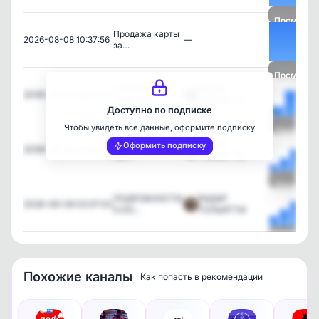
Посмотре
Продажа карты
2026-08-08 10:37:56
—
за…
Посмотре
‼️СРОЧНО
РАДАР
2026-08-08 06:33:33
ЗАЯВЛЕН…
ТОЛЬЯТТИ
Доступно по подписке
Чтобы увидеть все данные, оформите подписку
Посмотре
Атака БПЛА на
РАДАР
Оформить подписку
2026-08-08 03:42:31
Сы…
ТОЛЬЯТТИ
Посмотре
ПОДРОБНОСТИ
РАДАР
2026-08-08 03:37:03
О КО…
ТОЛЬЯТТИ
Посмотре
Похожие каналы
ℹ️ Как попасть в рекомендации