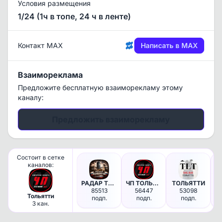
Условия размещения
1/24 (1ч в топе, 24 ч в ленте)
Контакт MAX
Написать в MAX
Взаимореклама
Предложите бесплатную взаиморекламу этому
каналу:
Предложить взаиморекламу
Состоит в сетке
каналов:
РАДАР ТОЛЬЯТТИ
ЧП ТОЛЬЯТТИ
ТОЛЬЯТТИ
85513
56447
53098
3 
Тольятти
подп.
подп.
подп.
3 кан.