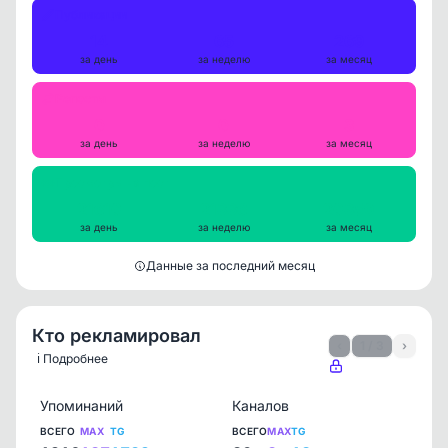
Публикации
14
65
269
за день
за неделю
за месяц
Репосты
0
0
3
за день
за неделю
за месяц
Просмотры на пост
21610
21336
20359
за день
за неделю
за месяц
Данные за последний месяц
Кто рекламировал
‹
1 / 3
›
ℹ️ Подробнее
Упоминаний
Каналов
ВСЕГО
MAX
TG
ВСЕГО
MAX
TG