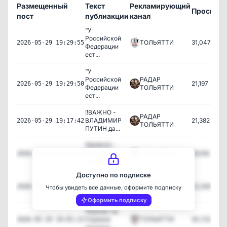
Размещенный
Текст
Рекламирующий
Просмот
пост
публиакции
канал
“У
Российской
ТОЛЬЯТТИ
31,047
2026-05-29 19:29:55
Федерации
ест...
“У
Российской
РАДАР
21,197
2026-05-29 19:29:50
Федерации
ТОЛЬЯТТИ
ест...
‼️ВАЖНО -
РАДАР
ВЛАДИМИР
21,382
2026-05-29 19:17:42
ТОЛЬЯТТИ
ПУТИН да...
‼️ВАЖНО -
ВЛАДИМИР
ТОЛЬЯТТИ
29,156
2026-05-29 19:17:37
ПУТИН да...
Доступно по подписке
‼️Кризис на
РАДАР
Украине
22,326
2026-05-29 19:01:27
Чтобы увидеть все данные, оформите подписку
ТОЛЬЯТТИ
начался...
Оформить подписку
‼️Кризис на
Украине
ТОЛЬЯТТИ
30,722
2026-05-29 19:01:21