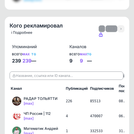
Кого рекламировал
‹
1 / 2
›
ℹ️ Подробнее
Упоминаний
Каналов
ВСЕГО
MAX
TG
ВСЕГО
MAX
TG
239
239
—
9
9
—
ℹ️
Название, ссылка или ID канала…
Послед
Канал
Публикаций
Подписчиков
пост
РАДАР ТОЛЬЯТТИ
226
85513
08.08.2
[max]
ЧП Россия | 112
4
470007
06.08.2
[max]
Математик Андрей
1
332533
31.07.2
[max]