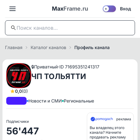
Max
Frame.ru
Вход
☀️
Главная
Каталог каналов
Профиль канала
·
🔒
Приватный
ID 71695351241317
ЧП ТОЛЬЯТТИ
0,0
(0)
A+
РКН
Новости и СМИ
Региональные
реклама
Подписчики
56'447
Вы владелец этого
канала? Начните
продавать рекламу