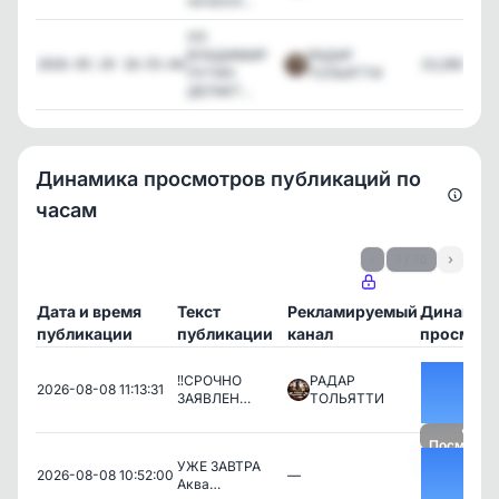
начался...
‼️‼️‼️
ВЛАДИМИР
РАДАР
23,280
2026-05-29 18:55:04
ПУТИН
ТОЛЬЯТТИ
ДЕЛАЕТ...
Динамика просмотров публикаций по
часам
‹
1 / 16
›
Дата и время
Текст
Рекламируемый
Динамик
публикации
публикации
канал
просмотр
‼️СРОЧНО
РАДАР
2026-08-08 11:13:31
ЗАЯВЛЕН…
ТОЛЬЯТТИ
Посмотре
УЖЕ ЗАВТРА
2026-08-08 10:52:00
—
Аква…