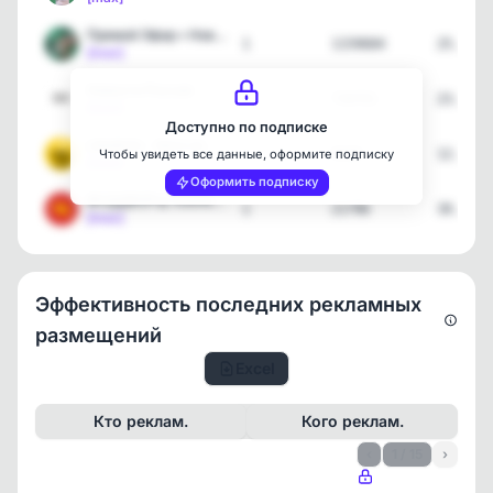
Прямой Эфир • Новости
1
1159684
25.06.2
[max]
Новости Россия
3
730701
23.06.2
[max]
Доступно по подписке
LikeAvto - Авто из Китая…
1
9426
12.06.2
Чтобы увидеть все данные, оформите подписку
[max]
Оформить подписку
ФУДДВОР🍒 Кооперативный м…
1
21796
30.05.2
[max]
Эффективность последних рекламных
размещений
Excel
Кто реклам.
Кого реклам.
‹
1 / 15
›