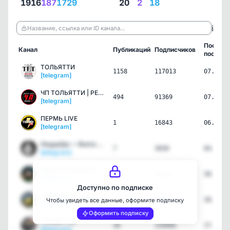
1916
187
1729
20
2
18
ℹ️
Название, ссылка или ID канала…
Послед
Канал
Публикаций
Подписчиков
пост
ТОЛЬЯТТИ
1158
117013
07.08.2
[telegram]
ЧП ТОЛЬЯТТИ | РЕГИОН 63
494
91369
07.08.2
[telegram]
ПЕРМЬ LIVE
1
16843
06.08.2
[telegram]
НеудаЩа — Волга и Урал
7
3830
04.08.2
[telegram]
Красоты Тольятти и Самар…
2
45443
30.07.2
[telegram]
Доступно по подписке
Куда Пойти? | Афиша Толь…
3
51907
30.07.2
Чтобы увидеть все данные, оформите подписку
[telegram]
Оформить подписку
ТОЛЬЯТТИ
30
150966
27.07.2
[telegram]