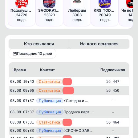
Подслушано Тюмень в MAX
SVODKA138
Люберцы
KRS_TODAY | Красноярск
34726
23823
3008
20049
1474
подп.
подп.
подп.
подп.
подп.
Кто ссылался
На кого ссылался
Последние 10 дней
Время
Контент
Подписчиков
К
—
Статистика
08.08 10:40
-3
56 447
—
Статистика
08.08 09:06
-14
56 450
Публикация
[te
⚡️Сегодня и ...
08.08 07:37
—
Публикация
[te
Продажа карт...
08.08 07:37
—
—
Статистика
08.08 07:31
-8
56 464
—
Публикация
‼️СРОЧНО ЗАЯ...
08.08 06:33
—