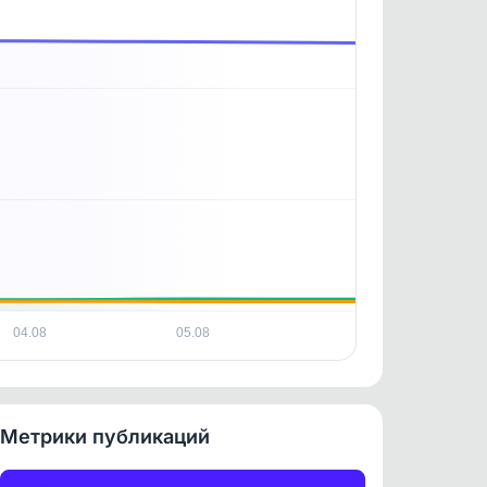
. По
ность
04.08
05.08
Метрики публикаций