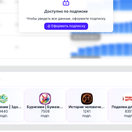
ОТ…
—
Доступно по подписке
Посмотреть
Чтобы увидеть все данные, оформите подписку
…
—
Оформить подписку
Посмотреть
—
Посмотреть
и
Омоложение | Здоровье и Долго…
Буригами | Бумажные поделки О…
История человечества
Поделки дл
9440
7508
1241
835
подп.
подп.
подп.
подп