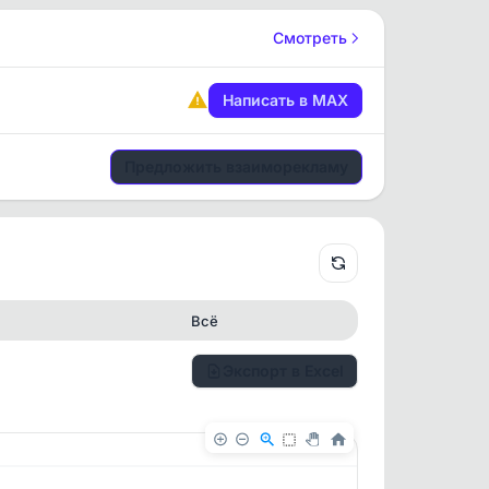
Смотреть
Написать в MAX
Предложить взаиморекламу
Всё
Экспорт в Excel
✕
✕