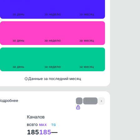
Публикации
7
29
122
за день
за неделю
за месяц
Репосты
0
0
0
за день
за неделю
за месяц
Просмотры на пост
465
499
581
за день
за неделю
за месяц
Данные за последний месяц
 Подробнее
‹
1 / 27
›
Каналов
ВСЕГО
MAX
TG
185
185
—