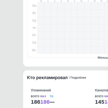
0
1
2
3
4
5
6
7
8
9
Пн
Вт
Ср
Чт
Пт
Сб
Вс
Меньш
Кто рекламировал
ℹ️ Подробнее
Упоминаний
Канало
ВСЕГО
MAX
TG
ВСЕГО
M
186
186
—
145
1