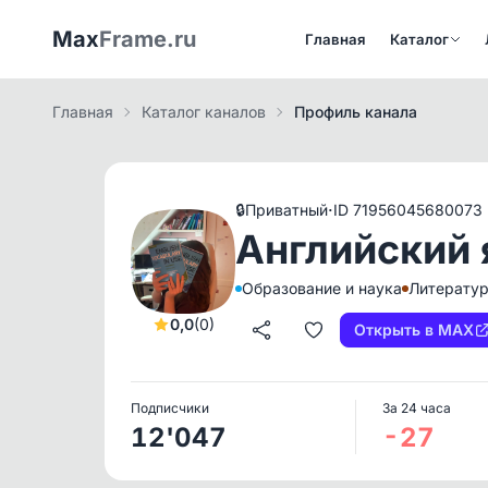
Max
Frame.ru
Главная
Каталог
Главная
Каталог каналов
Профиль канала
·
🔒
Приватный
ID 71956045680073
Английский 
Образование и наука
Литератур
0,0
(0)
Открыть в MAX
Подписчики
За 24 часа
12'047
-27