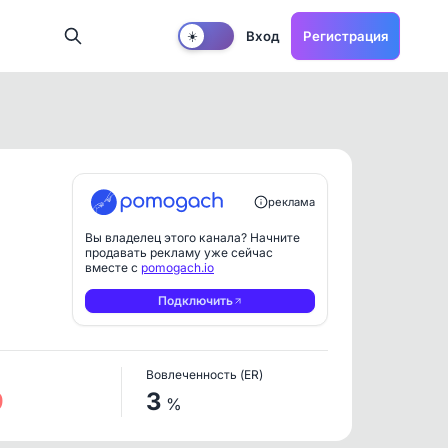
Вход
Регистрация
☀️
реклама
Вы владелец этого канала? Начните
продавать рекламу уже сейчас
вместе с
pomogach.io
Подключить
Вовлеченность (ER)
9
3
%