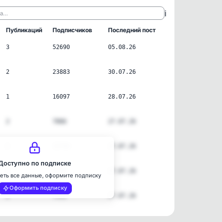
ℹ️
ла…
Публикаций
Подписчиков
Последний пост
3
52690
05.08.26
2
23883
30.07.26
1
16097
28.07.26
2
7066
27.07.26
2
15794
27.07.26
Доступно по подписке
2
6149
27.07.26
еть все данные, оформите подписку
Оформить подписку
2
7591
27.07.26