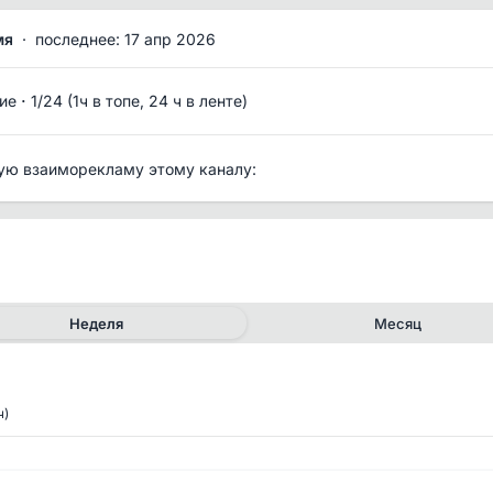
мя
·
последнее: 17 апр 2026
·
ие
1/24 (1ч в топе, 24 ч в ленте)
ую взаиморекламу этому каналу:
Неделя
Месяц
ч)
✕
✕
рия канала