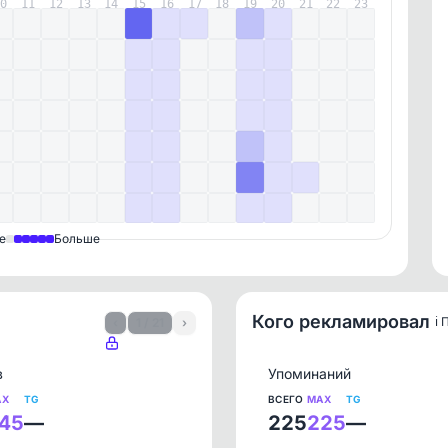
10
11
12
13
14
15
16
17
18
19
20
21
22
23
е
Больше
Кого рекламировал
ℹ️
‹
1 / 21
›
в
Упоминаний
AX
TG
ВСЕГО
MAX
TG
45
—
225
225
—