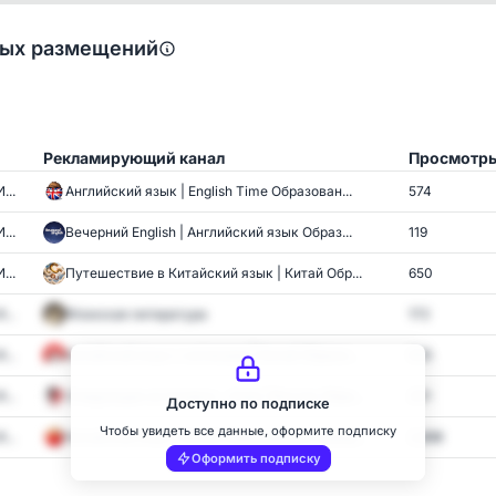
ных размещений
Рекламирующий канал
Просмотр
...
Английский язык | English Time Образован...
574
...
Вечерний English | Английский язык Образ...
119
...
Путешествие в Китайский язык | Китай Обр...
650
...
Японская литература
172
...
Китайский язык с китиками | Китай Образо...
625
...
Следующая остановка - Азия | Восток Обра...
201
Доступно по подписке
Чтобы увидеть все данные, оформите подписку
...
Китайский язык | Китай Образование Самор...
2,898
Оформить подписку