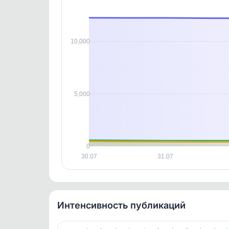
В этом
этим д
Войдите
, чтобы оста
контен
10,000
5,000
0
30.07
31.07
Интенсивность публикаций