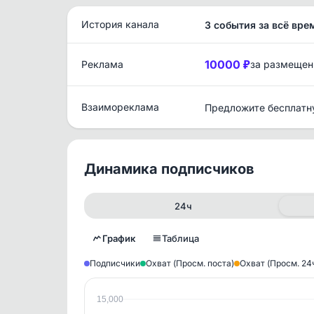
История канала
3 события за всё вре
10000 ₽
Реклама
за размещен
Взаимореклама
Предложите бесплатн
Динамика подписчиков
24ч
График
Таблица
Подписчики
Охват (Просм. поста)
Охват (Просм. 24
15,000
Исто