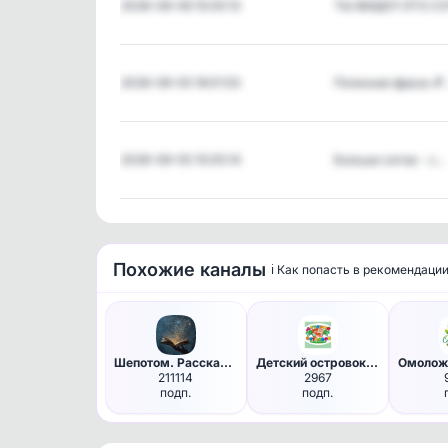
2026-08-06 15:05:13
ТЫ ВИДЕЛ ЭТО С
2026-08-05 16:01:53
Полезная фраза 💕
2026-08-05 15:05:14
Больше сетов - с…
Похожие каналы
ℹ️ Как попасть в рекомендаци
Шепотом. Рассказы.
Детский островок| Поделки. Иг…
211114
2967
подп.
подп.