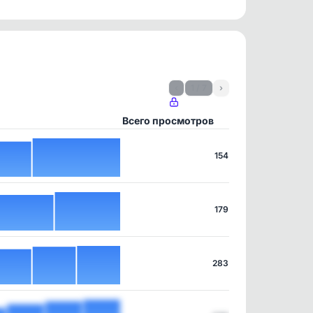
‹
1 / 7
›
Всего просмотров
154
179
283