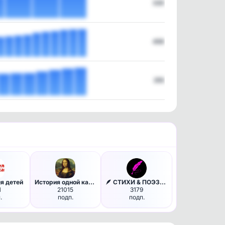
320
459
255
я детей
История одной картины | Искус…
🪶 СТИХИ & ПОЭЗИЯ
1
21015
3179
.
подп.
подп.