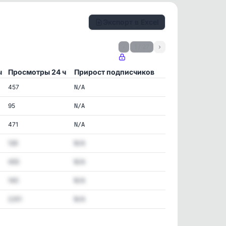
Экспорт в Excel
‹
1 / 27
›
ы
Просмотры 24 ч
Прирост подписчиков
457
N/A
95
N/A
471
N/A
126
N/A
455
N/A
140
N/A
2,101
N/A