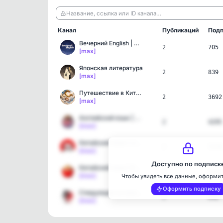
Название, ссылка или ID канала…
Канал
Публикаций
Подп
Вечерний English | Англи…
2
705
[max]
Японская литература
2
839
[max]
Путешествие в Китайский …
2
3692
[max]
Английский язык | Englis…
2
4295
[max]
Китайский язык с китикам…
2
5130
[max]
Доступно по подписк
Китайский язык | Китай О…
2
1931
[max]
Чтобы увидеть все данные, оформи
Оформить подписку
Следующая остановка - Аз…
2
848
[max]