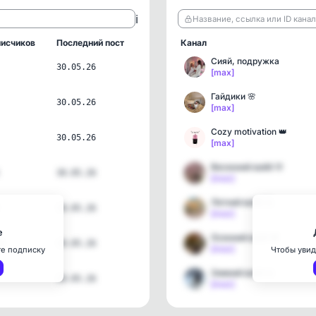
ℹ️
Название, ссылка или ID кана
исчиков
Последний пост
Канал
Сияй, подружка
30.05.26
[max]
Гайдики 🌸
30.05.26
[max]
Сozy motivation 👑
30.05.26
[max]
Весенний вайб 🌸
30.05.26
[max]
Летний вайб ⛱️
30.05.26
[max]
е
Осенний вайб 🍁
9
30.05.26
[max]
те подписку
Чтобы увид
Зимний вайб ❄️
30.05.26
[max]