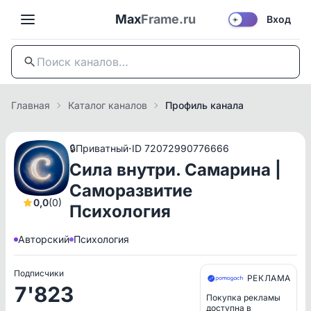
Max
Frame.ru
Вход
☀️
Главная
Каталог каналов
Профиль канала
·
🔒
Приватный
ID 72072990776666
Сила внутри. Самарина |
Саморазвитие
0,0
(0)
Психология
Авторский
Психология
Подписчики
РЕКЛАМА
7'823
Покупка рекламы
доступна в