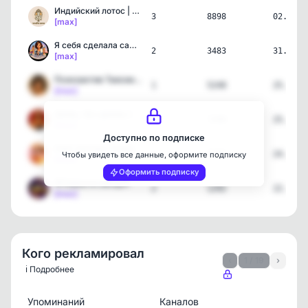
Индийский лотос | Самора…
3
8898
02.08.2
[max]
Я себя сделала сама | Пс…
2
3483
31.07.2
[max]
Психоактив Таисии Сердце…
1
5248
25.07.2
[max]
Дамы, без драмы | Афелия…
2
7208
25.07.2
[max]
Доступно по подписке
Свет внутри | Саморазвит…
3
6885
24.07.2
Чтобы увидеть все данные, оформите подписку
[max]
Оформить подписку
🌟Новости звёзд🌟
2
1292
22.07.2
[max]
Кого рекламировал
‹
1 / 19
›
ℹ️ Подробнее
Упоминаний
Каналов