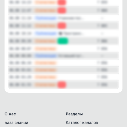
—
Статистика
06.08 14:23
-1
7 859
—
Статистика
06.08 12:47
-5
7 860
—
Публикация
Утреннее пос...
06.08 11:14
—
—
Статистика
06.08 11:12
-1
7 865
—
Публикация
🏘 Пространс...
06.08 10:14
—
—
Статистика
06.08 09:39
+10
7 866
—
Статистика
06.08 08:07
7 856
—
Публикация
Уставший пут...
06.08 08:00
—
—
Статистика
06.08 06:34
7 856
—
Статистика
06.08 05:01
7 856
—
Статистика
06.08 03:29
7 856
—
Статистика
06.08 01:55
-1
7 856
О нас
Разделы
База знаний
Каталог каналов