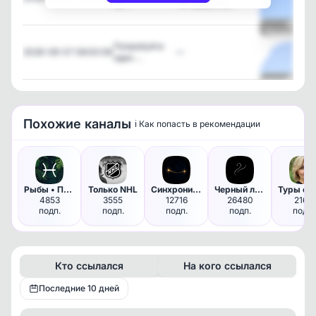
не …
сама | Пс…
Посмотрет
Попробуйте
2026-08-07 08:00:08
—
один …
Посмотрет
Похожие каналы
ℹ️ Как попасть в рекомендации
Рыбы • Правдивый гороскоп
Только NHL
Синхрония | Эзотерика и Психо…
Черный лебедь | Саморазвитие …
4853
3555
12716
26480
2168
подп.
подп.
подп.
подп.
подп.
Кто ссылался
На кого ссылался
Последние 10 дней