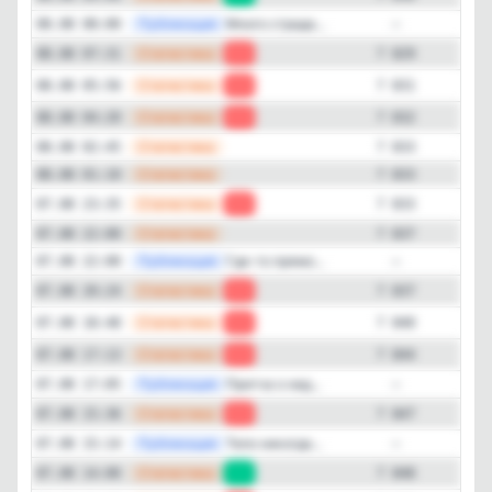
—
Публикация
Много страда...
08.08 08:00
—
Подписчиков за месяц
—
Статистика
08.08 07:31
-2
7 829
-275
—
Статистика
08.08 05:56
-1
7 831
ER (Engagement Rate)
—
Статистика
08.08 04:20
-1
7 832
5%
—
Статистика
08.08 02:45
7 833
—
Статистика
08.08 01:10
7 833
Детальная динамика просмотров
—
Статистика
07.08 23:35
-4
7 833
—
Просмотры
Прирост
Статистика
07.08 22:00
7 837
—
Публикация
Где-то прямо...
07.08 22:00
—
—
Статистика
07.08 20:24
-3
7 837
—
Статистика
07.08 18:48
-4
7 840
—
Статистика
07.08 17:13
-3
7 844
—
Публикация
Притча о нед...
07.08 17:05
—
—
Статистика
07.08 15:36
-1
7 847
—
Публикация
Тело никогда...
07.08 15:14
—
—
Статистика
07.08 14:00
+3
7 848