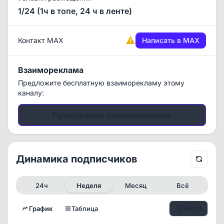
1/24 (1ч в топе, 24 ч в ленте)
Контакт MAX
Написать в MAX
Взаимореклама
Предложите бесплатную взаиморекламу этому
каналу:
Предложить взаиморекламу
Динамика подписчиков
24ч
Неделя
Месяц
Всё
Excel
График
Таблица