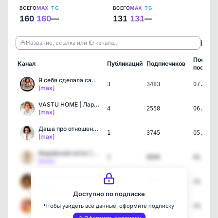
ВСЕГО
MAX
TG
ВСЕГО
MAX
TG
160
160
—
131
131
—
ℹ️
Название, ссылка или ID канала…
Послед
Канал
Публикаций
Подписчиков
пост
Я себя сделала сама | Пс…
3
3483
07.08.2
[max]
VASTU HOME | Лариса Скор…
4
2558
06.08.2
[max]
Даша про отношения 💃🏻
1
3745
05.08.2
[max]
Индийский лотос | Самора…
3
8898
03.08.2
[max]
Психоактив Таисии Сердце…
1
5248
24.07.2
[max]
Доступно по подписке
Свет внутри | Саморазвит…
3
6885
24.07.2
Чтобы увидеть все данные, оформите подписку
[max]