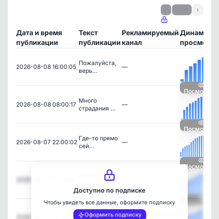
‹
1 / 6
›
Дата и время
Текст
Рекламируемый
Динамика
публикации
публикации
канал
просмотро
Пожалуйста,
2026-08-08 16:00:05
—
верь…
Посмотрет
Много
2026-08-08 08:00:17
—
страдания …
Посмотрет
Где-то прямо
2026-08-07 22:00:02
—
сей…
Посмотрет
Притча о
2026-08-07 17:05:47
—
недовол…
Доступно по подписке
Чтобы увидеть все данные, оформите подписку
Посмотрет
Тело никогда
Я себя сделала
Оформить подписку
2026-08-07 15:14:05