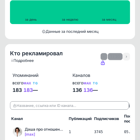
Просмотры на пост
450
492
509
за день
за неделю
за месяц
Данные за последний месяц
Кто рекламировал
‹
1 / 20
›
ℹ️ Подробнее
Упоминаний
Каналов
ВСЕГО
MAX
TG
ВСЕГО
MAX
TG
183
183
—
136
136
—
ℹ️
Название, ссылка или ID канала…
Послед
Канал
Публикаций
Подписчиков
пост
Даша про отношения 💃🏻
1
3745
05.08.2
[max]