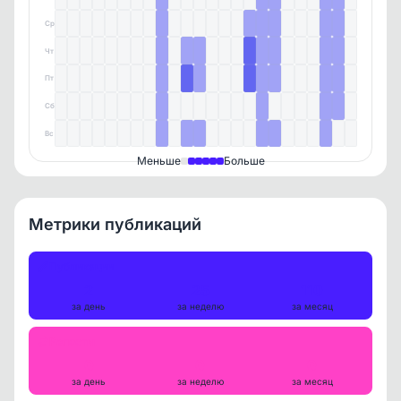
Ср
Чт
Пт
Сб
Вс
Меньше
Больше
Метрики публикаций
Публикации
2
25
110
за день
за неделю
за месяц
Репосты
0
0
0
за день
за неделю
за месяц