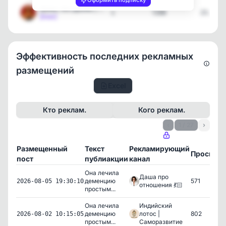
Оформить подписку
Дамы, без драмы | Афелия…
1
7208
23.07.2
[max]
Эффективность последних рекламных
размещений
Excel
Кто реклам.
Кого реклам.
‹
1 / 27
›
Размещенный
Текст
Рекламирующий
Просмот
пост
публиакции
канал
Она лечила
Даша про
деменцию
571
2026-08-05 19:30:10
отношения 💃🏻
простым...
Она лечила
Индийский
деменцию
лотос |
802
2026-08-02 10:15:05
простым...
Саморазвитие