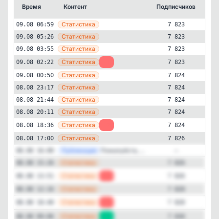
Время
Контент
Подписчиков
Кт
—
Статистика
09.08 06:59
7 823
—
Статистика
09.08 05:26
7 823
—
Статистика
09.08 03:55
7 823
—
Статистика
09.08 02:22
-1
7 823
—
Статистика
09.08 00:50
7 824
—
Статистика
08.08 23:17
7 824
—
Статистика
08.08 21:44
7 824
—
Статистика
08.08 20:11
7 824
—
Статистика
08.08 18:36
-2
7 824
Авторский
Психология
—
Статистика
08.08 17:00
7 826
✕
Сила внутри. Самарина |
—
Публикация
Пожалуйста, ...
08.08 16:00
—
Саморазвитие Психология
—
Статистика
7'823
подписчиков
08.08 15:26
7 826
—
Статистика
08.08 13:51
-2
7 826
Подписчиков за 24 часа
-6
—
Статистика
08.08 12:16
7 828
—
Статистика
08.08 10:40
-2
7 828
Подписчиков за неделю
—
Статистика
08.08 09:06
+1
7 830
-28