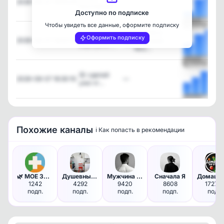
2026-08-07 19:00:43
—
вкусная ка…
Доступно по подписке
Чтобы увидеть все данные, оформите подписку
Посмотреть
Готовим в
🔥 Ваш
Оформить подписку
2026-08-07 18:00:25
Аэрогриле
аэрогриль …
Terz…
Посмотреть
🤬: сделай
2026-08-07 16:30:10
—
уже чт…
Посмотреть
Похожие каналы
ℹ️ Как попасть в рекомендации
🌿 МОЕ ЗДОРОВЬЕ - питание диет…
Душевные интерьеры
Мужчина в твоей голове
Сначала Я
1242
4292
9420
8608
17276
подп.
подп.
подп.
подп.
подп.