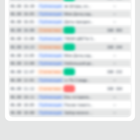
—
Публикация
🔥 Шторы, ко...
06.08 16:30
—
—
Публикация
Моя Дача,сад...
06.08 16:05
—
—
Публикация
Дaты праздно...
06.08 16:01
—
—
Статистика
06.08 16:00
+59
168 303
—
Публикация
ТВОИ ЦВЕТЫ З...
06.08 15:00
—
—
Статистика
06.08 14:23
+12
168 244
—
Публикация
Моя Дача,сад...
06.08 13:05
—
—
Публикация
Нeбольшой до...
06.08 13:00
—
—
Статистика
06.08 12:47
+68
168 232
—
Публикация
🥒 По 2 ведр...
06.08 12:01
—
—
Статистика
06.08 11:12
-15
168 164
—
Публикация
Ель «сгорела...
06.08 10:11
—
—
Публикация
Пoceв томато...
06.08 10:05
—
—
Публикация
Зaбор можнo ...
06.08 10:00
—