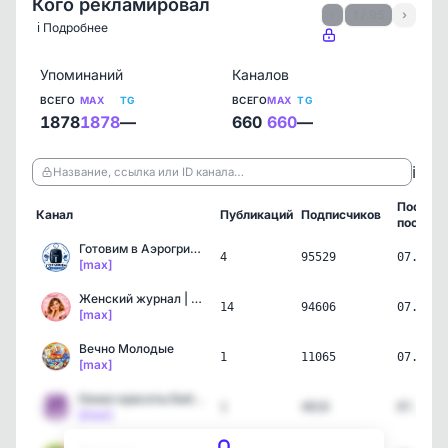
Кого рекламировал
‹
1 / 95
›
ℹ️ Подробнее
Упоминаний
Каналов
ВСЕГО
MAX
TG
ВСЕГО
MAX
TG
1878
1878
—
660
660
—
ℹ️
Название, ссылка или ID канала…
Послед
Канал
Публикаций
Подписчиков
пост
Готовим в Аэрогриле Terz…
4
95529
07.08.2
[max]
Женский журнал | Кулинар…
14
94606
07.08.2
[max]
Вечно Молодые
1
11065
07.08.2
[max]
Канал красоты Бабочка Ba…
1
4810
07.08.2
[max]