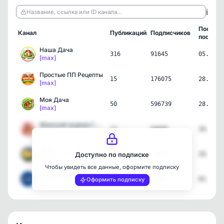
ℹ️
Название, ссылка или ID канала…
Послед
Канал
Публикаций
Подписчиков
пост
Наша Дача
316
91645
05.08.2
[max]
Простые ПП Рецепты
15
176075
28.07.2
[max]
Моя Дача
50
596739
28.07.2
[max]
Женский журнал | Кулинар…
13
94606
28.07.2
[max]
Дача
1
17956
28.07.2
Доступно по подписке
[max]
Чтобы увидеть все данные, оформите подписку
Интересный Санкт-Петербу…
1
60471
02.06.2
Оформить подписку
[max]