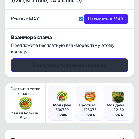
1/24 (1ч в топе, 24 ч в ленте)
Контакт MAX
Написать в MAX
Взаимореклама
Предложите бесплатную взаиморекламу этому
каналу:
Предложить взаиморекламу
Состоит в сетке
каналов:
Моя Дача
Простые ПП Рецепты
Моя дача | Сад, огород
596739
176075
172150
Самая большая
подп.
подп.
подп.
Дача в МАКС
5 кан.