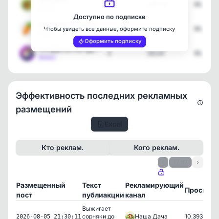
Моя Дача
34
596739
06.08.2
[max]
Доступно по подписке
ПП МЕНЮ | Рецепты
2
36859
06.08.2
Чтобы увидеть все данные, оформите подписку
[max]
Оформить подписку
Готовим на Раз-Два | Дос…
4
26134
06.08.2
[max]
Эффективность последних рекламных
размещений
Excel
Кто реклам.
Кого реклам.
‹
1 / 57
›
Размещенный
Текст
Рекламирующий
Просмот
пост
публиакции
канал
Выжигает
сорняки до
Наша Дача
10,393
2026-08-05 21:30:11