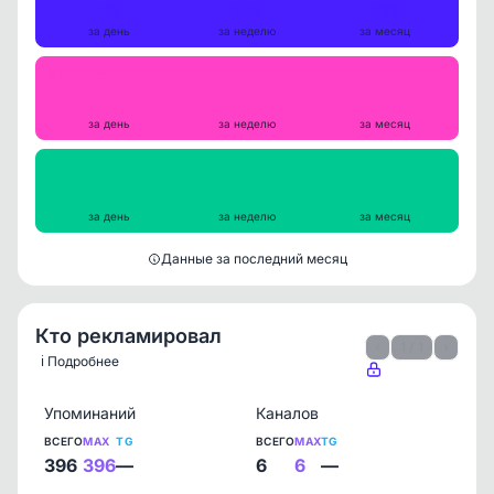
39
155
627
за день
за неделю
за месяц
Репосты
0
1
2
за день
за неделю
за месяц
Просмотры на пост
22095
23705
18777
за день
за неделю
за месяц
Данные за последний месяц
Кто рекламировал
‹
1 / 1
›
ℹ️ Подробнее
Упоминаний
Каналов
ВСЕГО
MAX
TG
ВСЕГО
MAX
TG
396
396
—
6
6
—