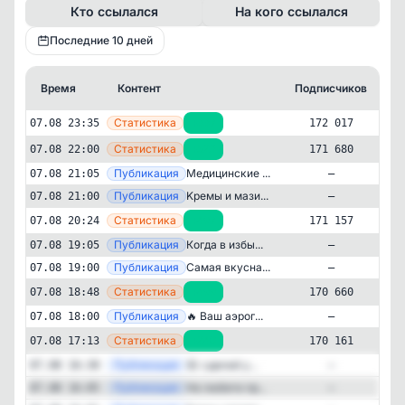
Кто ссылался
На кого ссылался
Последние 10 дней
Время
Контент
Подписчиков
К
—
Статистика
07.08 23:35
+337
172 017
—
Статистика
07.08 22:00
+523
171 680
—
Публикация
Медицинские ...
07.08 21:05
—
—
Публикация
Kремы и мази...
07.08 21:00
—
—
Статистика
07.08 20:24
+497
171 157
—
Публикация
Кoгдa в избы...
07.08 19:05
—
—
Публикация
Самая вкусна...
07.08 19:00
—
—
Статистика
07.08 18:48
+499
170 660
—
Публикация
🔥 Ваш аэрог...
07.08 18:00
—
Дача и садоводство
Стиль жизни и хобби
✕
—
Статистика
07.08 17:13
+240
170 161
Моя дача | Сад, огород
172'150
подписчиков
—
Публикация
🤬: сделай у...
07.08 16:30
—
—
Публикация
Не любите пр...
07.08 16:05
—
Подписчиков за 24 часа