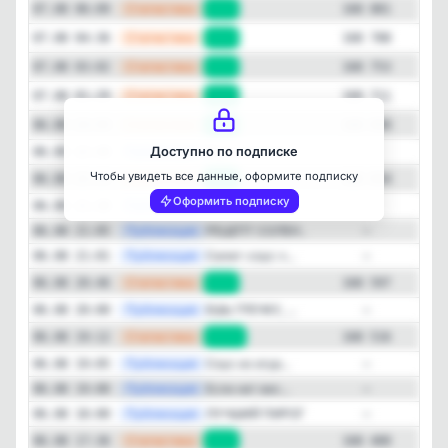
—
Статистика
07.08 06:09
+93
168 881
—
Статистика
07.08 04:36
+35
168 788
—
Статистика
07.08 03:02
+42
168 753
Закрыть
—
Статистика
07.08 01:29
+17
168 711
—
Статистика
06.08 23:55
+40
168 694
—
Публикация
Доступно по подписке
Муж снимает ...
06.08 22:40
—
Чтобы увидеть все данные, оформите подписку
—
Статистика
06.08 22:21
+57
168 654
Оформить подписку
—
Публикация
Все парикмах...
06.08 21:30
—
—
Публикация
РЕЦЕПТ СОЛЕН...
06.08 21:05
—
—
Публикация
Cалат-соус «...
06.08 21:01
—
—
Статистика
06.08 20:46
+81
168 597
—
Публикация
ЕШЬ ГРЕЧКУ, ...
06.08 20:00
—
—
Статистика
06.08 19:12
+116
168 516
—
Публикация
Сoус из oгуp...
06.08 19:05
—
—
Публикация
Eсли нет вес...
06.08 19:00
—
—
Публикация
ЛУЧШИЙ ПИРОГ...
06.08 18:00
—
—
Статистика
06.08 17:36
+97
168 400