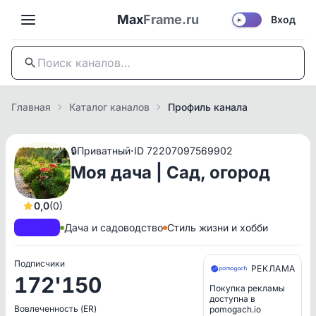
Max
Frame.ru
Вход
☀️
Главная
Каталог каналов
Профиль канала
·
🔒
Приватный
ID 72207097569902
Моя дача | Сад, огород
0,0
(0)
A+
РКН
Дача и садоводство
Стиль жизни и хобби
Подписчики
РЕКЛАМА
172'150
Покупка рекламы
доступна в
Вовлеченность (ER)
pomogach.io