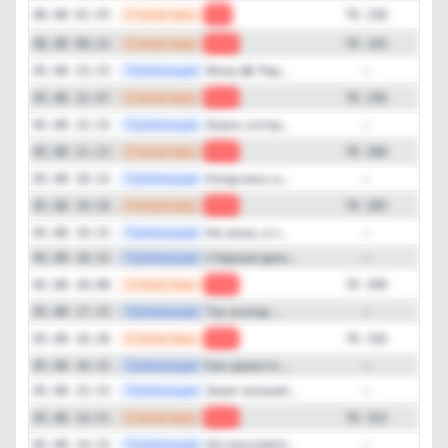
—
Статистика
06.08 01:55
-7
70 236
—
Статистика
06.08 00:22
-13
70 243
—
Публикация
Жиза 😁 Пер...
05.08 23:15
—
—
Статистика
05.08 22:47
-12
70 256
—
Публикация
Знаки, котор...
05.08 22:15
—
—
Статистика
05.08 21:13
-17
70 268
—
Публикация
Когда весь в...
05.08 20:15
—
—
Статистика
05.08 19:34
-14
70 285
—
Публикация
Не жена, а п...
05.08 19:15
—
—
Публикация
«Черный дель...
05.08 18:15
—
—
Статистика
05.08 18:00
-17
70 299
—
Публикация
Так всегда ...
05.08 17:15
—
—
Статистика
05.08 16:26
-17
70 316
—
Публикация
Как довести ...
05.08 16:15
—
—
Публикация
Знает волшеб...
05.08 15:15
—
—
Статистика
05.08 14:51
-10
70 333
—
Публикация
Не покупайте...
05.08 14:15
—