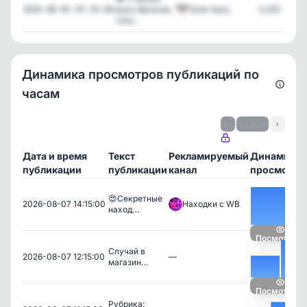
мультфильмы
Злой Заяц
5,255
2026-08-05 07:35:06
тепе...
Динамика просмотров публикаций по
часам
‹
1 / 23
›
Дата и время
Текст
Рекламируемый
Динамика
публикации
публикации
канал
просмотро
😍Секретные
2026-08-07 14:15:00
Находки с WB
наход…
Посмотреть
Случай в
2026-08-07 12:15:00
—
магазин…
Посмотреть
Рубрика: