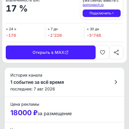
Вовлеченность (ER)
уже сейчас вместе с
pomogach.io
17 %
Подключить
+ 24 ч
+ 7 дн
+ 30 дн
-176
-1'226
-5'748
Открыть в MAX
История канала
1 событие за всё время
последнее: 7 авг 2026
Цена рекламы
18000 ₽
за размещение