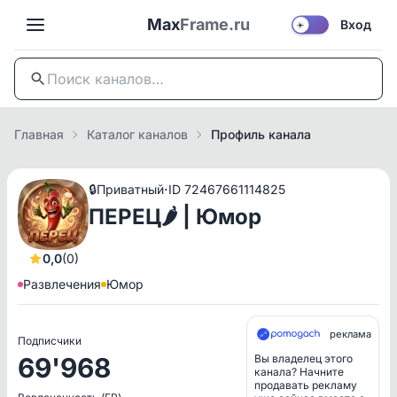
Max
Frame.ru
Вход
☀️
Главная
Каталог каналов
Профиль канала
·
🔒
Приватный
ID 72467661114825
ПЕРЕЦ🌶️ | Юмор
0,0
(0)
Развлечения
Юмор
реклама
Подписчики
69'968
Вы владелец этого
канала? Начните
продавать рекламу