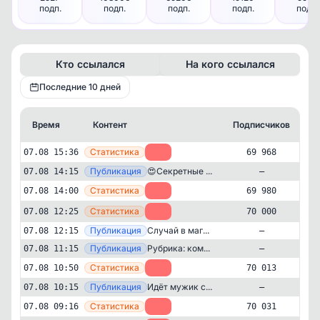
подп.
подп.
подп.
подп.
подп.
Кто ссылался
На кого ссылался
Последние 10 дней
Время
Контент
Подписчиков
К
—
Статистика
07.08 15:36
-12
69 968
—
Публикация
😍Секретные ...
07.08 14:15
—
—
Статистика
07.08 14:00
-20
69 980
—
Статистика
07.08 12:25
-13
70 000
—
Публикация
Случай в маг...
07.08 12:15
—
—
Публикация
Рубрика: ком...
07.08 11:15
—
—
Статистика
07.08 10:50
-18
70 013
—
Публикация
Идёт мужик с...
07.08 10:15
—
—
Статистика
07.08 09:16
-14
70 031
Развлечения
Юмор