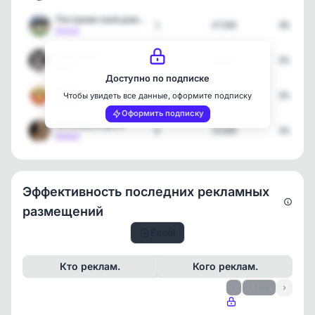
Построим свой дом | Стро…
1
47268
06.08.2
[max]
Лихие 90е
3
26813
05.08.2
[max]
Доступно по подписке
СССР
3
41012
05.08.2
Чтобы увидеть все данные, оформите подписку
[max]
Оформить подписку
Эстетика в фото
6
35309
04.08.2
[max]
Эффективность последних рекламных
размещений
Excel
Кто реклам.
Кого реклам.
‹
1 / 32
›