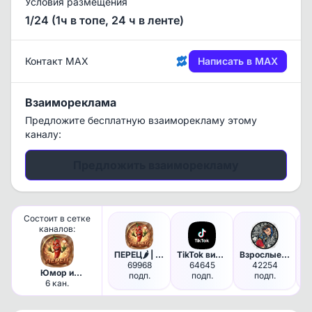
Условия размещения
1/24 (1ч в топе, 24 ч в ленте)
Контакт MAX
Написать в MAX
Взаимореклама
Предложите бесплатную взаиморекламу этому
каналу:
Предложить взаиморекламу
Состоит в сетке
каналов:
ПЕРЕЦ🌶️ | Юмор
TikTok видео
Взрослые Мультфильмы
69968
64645
42254
Юмор и
подп.
подп.
подп.
развлечения
6 кан.