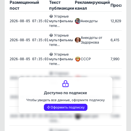
Размещенный
Текст
Рекламирующий
Просмот
пост
публиакции
канал
😂 Угарные
мультфильмы
Анекдоты
12,829
2026-08-05 07:35:02
тепе...
😂 Угарные
Анекдоты от
мультфильмы
6,415
2026-08-05 07:35:01
Задорнова
тепе...
😂 Угарные
мультфильмы
СССР
7,990
2026-08-05 07:35:03
тепе...
😂 Угарные
мультфильмы
ГАЗ
3,703
2026-08-05 07:35:04
тепе...
😂 Угарные
Доступно по подписке
мультфильмы
Молодость
4,126
2026-08-05 07:35:00
Чтобы увидеть все данные, оформите подписку
тепе...
Оформить подписку
😂 Угарные
мультфильмы
Видео дня
7,089
2026-08-05 07:35:05
тепе...
😂 Угарные