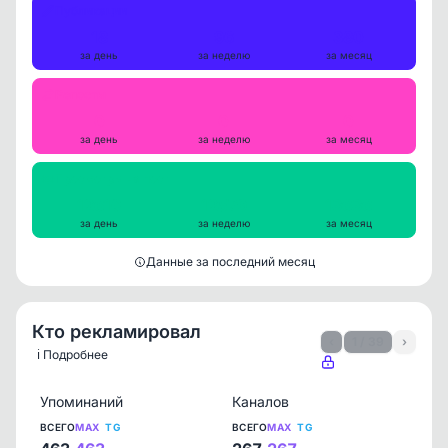
Публикации
18
96
380
за день
за неделю
за месяц
Репосты
0
0
0
за день
за неделю
за месяц
Просмотры на пост
12610
12579
13636
за день
за неделю
за месяц
Данные за последний месяц
Кто рекламировал
‹
1 / 39
›
ℹ️ Подробнее
Упоминаний
Каналов
ВСЕГО
MAX
TG
ВСЕГО
MAX
TG