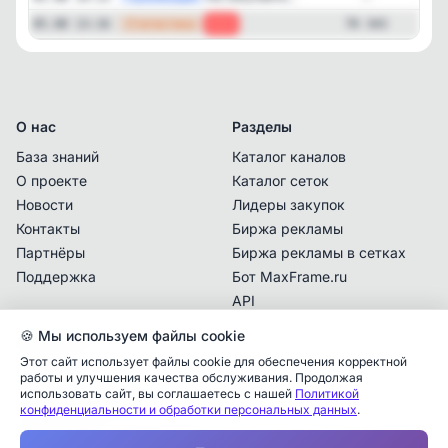
—
Статистика
05.08 13:16
-14
70 343
О нас
Разделы
База знаний
Каталог каналов
О проекте
Каталог сеток
Новости
Лидеры закупок
Контакты
Биржа рекламы
Партнёры
Биржа рекламы в сетках
Поддержка
Бот MaxFrame.ru
API
🍪 Мы используем файлы cookie
Документы
Этот сайт использует файлы cookie для обеспечения корректной
Политика
работы и улучшения качества обслуживания. Продолжая
конфиденциальности
использовать сайт, вы соглашаетесь с нашей
Политикой
конфиденциальности и обработки персональных данных
.
Пользовательское
Аналитика упоминаний
✕
соглашение