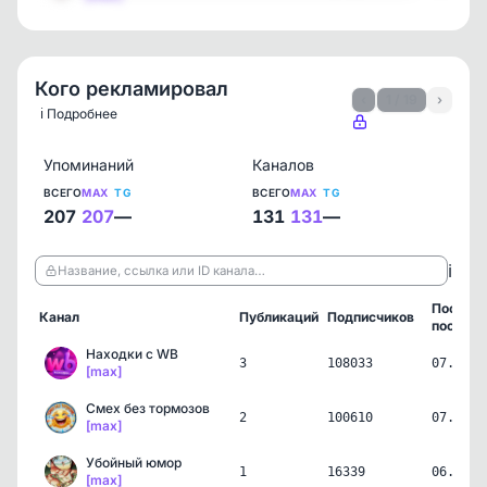
Кого рекламировал
‹
1 / 19
›
ℹ️ Подробнее
Упоминаний
Каналов
ВСЕГО
MAX
TG
ВСЕГО
MAX
TG
207
207
—
131
131
—
ℹ️
Название, ссылка или ID канала…
Послед
Канал
Публикаций
Подписчиков
пост
Находки с WB
3
108033
07.08.2
[max]
Смех без тормозов
2
100610
07.08.2
[max]
Убойный юмор
1
16339
06.08.2
[max]