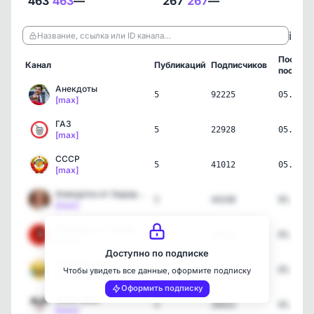
463
463
—
267
267
—
ℹ️
Название, ссылка или ID канала…
Послед
Канал
Публикаций
Подписчиков
пост
Анекдоты
5
92225
05.08.2
[max]
ГАЗ
5
22928
05.08.2
[max]
СССР
5
41012
05.08.2
[max]
Анекдоты от Задорнова
5
44248
05.08.2
[max]
Анекдоты от Чапаева
2
46920
05.08.2
[max]
Доступно по подписке
Анекдот дня
4
66779
05.08.2
Чтобы увидеть все данные, оформите подписку
[max]
Оформить подписку
Злой Заяц
5
39425
05.08.2
[max]