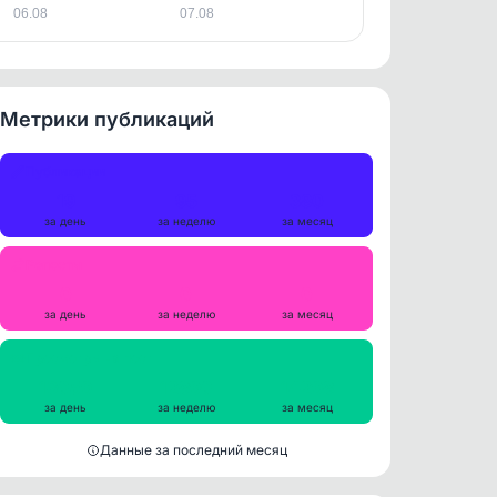
06.08
07.08
Метрики публикаций
Публикации
19
95
380
за день
за неделю
за месяц
Репосты
0
0
0
за день
за неделю
за месяц
Просмотры на пост
13059
12890
14298
за день
за неделю
за месяц
Данные за последний месяц