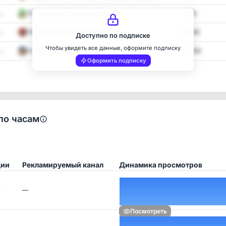
..
ПП Рецепты | Быстро и Вкусно
1,388
..
ЛЮБИМАЯ ОТКРЫТОЧКА💕
17,568
Доступно по подписке
Чтобы увидеть все данные, оформите подписку
..
Открытки и Поздравления
35,656
Оформить подписку
по часам
ции
Рекламируемый канал
Динамика просмотров
…
—
Посмотреть