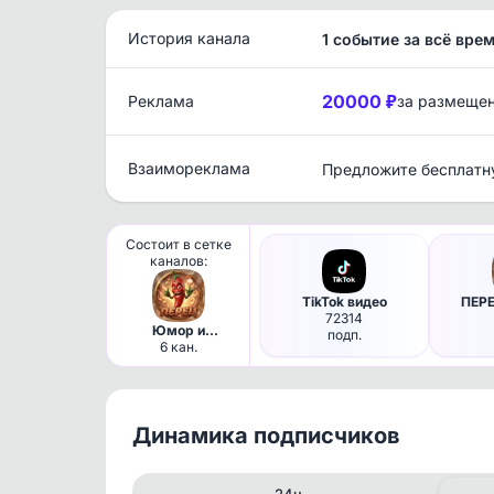
История канала
1 событие за всё вре
20000 ₽
Реклама
за размеще
Взаимореклама
Предложите бесплатн
Состоит в сетке
каналов:
TikTok видео
ПЕРЕ
72314
Юмор и
подп.
развлечения
6 кан.
Динамика подписчиков
24ч