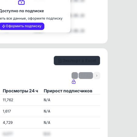
1
16293
06.08.26
Доступно по подписке
1
47333
06.08.26
еть все данные, оформите подписку
Оформить подписку
3
26607
05.08.26
Экспорт в Excel
‹
1 / 42
›
Просмотры 24 ч
Прирост подписчиков
11,762
N/A
1,617
N/A
4,729
N/A
4,077
N/A