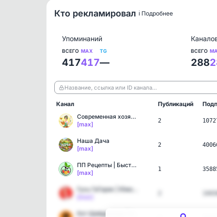
Кто рекламировал
ℹ️ Подробнее
Упоминаний
Канало
ВСЕГО
MAX
TG
ВСЕГО
M
417
417
—
288
2
Название, ссылка или ID канала…
Канал
Публикаций
Подп
Современная хозяйка | Ла…
2
1072
[max]
Наша Дача
2
4006
[max]
ПП Рецепты | Быстро и Вк…
1
3588
[max]
Гусь ГаГарик | Юмор | Пр…
2
1443
[max]
Кот Шрёдингера | Наука и…