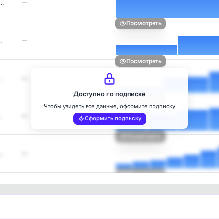
ч…
—
Посмотреть
…
—
Посмотреть
…
—
Доступно по подписке
Посмотреть
Чтобы увидеть все данные, оформите подписку
…
—
Оформить подписку
Посмотреть
н…
—
Посмотреть
и