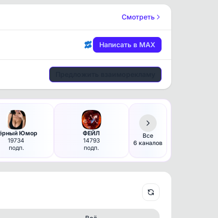
Смотреть
Написать в MAX
Предложить взаиморекламу
ёрный Юмор
ФЕЙЛ
Все
19734
14793
6 каналов
подп.
подп.
Всё