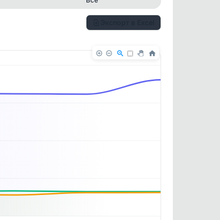
Экспорт в Excel
✕
✕
. По
ность