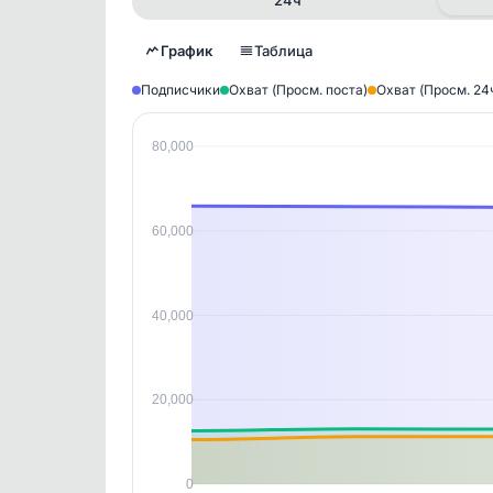
График
Таблица
Подписчики
Охват (Просм. поста)
Охват (Просм. 24
80,000
Исто
В этом
этим д
Войдите
, чтобы оста
60,000
контен
40,000
20,000
0