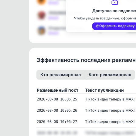
2
7141
[max]
Доступно по подписк
ЛЮБИМАЯ ОТКРЫТОЧКА💕
1
7232
[max]
Чтобы увидеть все данные, оформи
Оформить подписку
Открытки и Поздравления
1
1882
[max]
Эффективность последних реклам
Кто рекламировал
Кого рекламировал
Размещенный пост
Текст публиакции
TikTok видео теперь в MAX! .
2026-08-08 10:05:25
TikTok видео теперь в MAX! .
2026-08-08 10:05:26
TikTok видео теперь в MAX! .
2026-08-08 10:05:27
TikTok видео теперь в MAX! .
2026-08-08 10:05:28