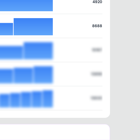
4920
8688
10167
13856
13630