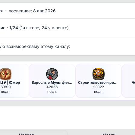
мя
·
последнее: 8 авг 2026
·
ние
1/24 (1ч в топе, 24 ч в ленте)
ую взаиморекламу этому каналу:
Ц🌶️ | Юмор
Взрослые Мультфильмы
Строительство и ремонт
Ч
69819
42056
23022
подп.
подп.
подп.
Неделя
Месяц