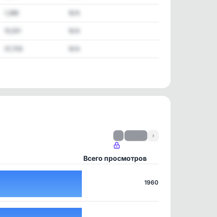
1,388
N/A
15,551
N/A
31,708
N/A
‹
1 / 23
›
Всего просмотров
1960