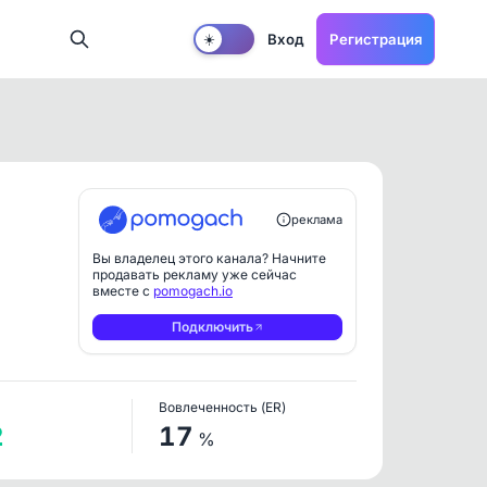
Вход
Регистрация
☀️
реклама
Вы владелец этого канала? Начните
продавать рекламу уже сейчас
вместе с
pomogach.io
Подключить
Вовлеченность (ER)
2
17
%