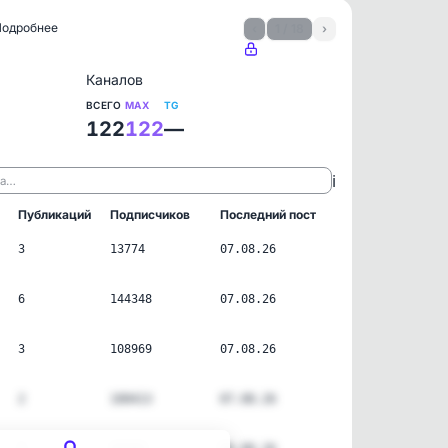
 Подробнее
‹
1 / 18
›
Каналов
ВСЕГО
MAX
TG
122
122
—
ℹ️
ла…
Публикаций
Подписчиков
Последний пост
3
13774
07.08.26
6
144348
07.08.26
3
108969
07.08.26
2
100413
07.08.26