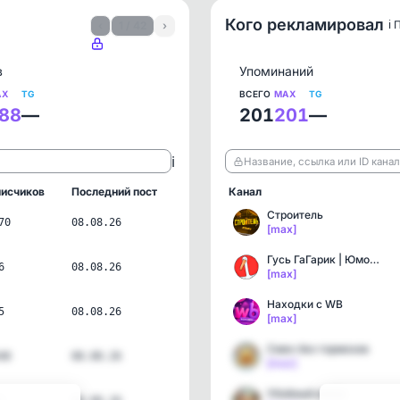
Кого рекламировал
ℹ️
‹
1 / 42
›
в
Упоминаний
AX
TG
ВСЕГО
MAX
TG
88
—
201
201
—
ℹ️
Название, ссылка или ID кана
исчиков
Последний пост
Канал
Строитель
70
08.08.26
[max]
Гусь ГаГарик | Юмор | Пр…
6
08.08.26
[max]
Находки с WB
5
08.08.26
[max]
Смех без тормозов
48
08.08.26
[max]
Убойный юмор