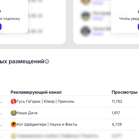
1
08.08.26
[max]
е
Построим свой дом | Стро…
8
06.08.26
[max]
те подписку
Чтобы увид
Лихие 90е
83
06.08.26
[max]
ных размещений
Рекламирующий канал
Просмотры
..
Гусь ГаГарик | Юмор | Приколы
11,762
..
Наша Дача
1,617
..
Кот Шрёдингера | Наука и Факты
4,729
..
Современная хозяйка | Лайфхаки | Рецепты
4,077