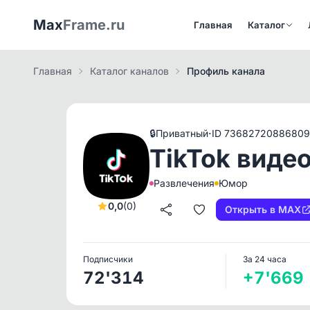
Max
Frame.ru
Главная
Каталог
Главная
Каталог каналов
Профиль канала
·
🔒
Приватный
ID 73682720886809
TikTok виде
Развлечения
Юмор
0,0
(0)
Открыть в MAX
Подписчики
За 24 часа
72'314
+7'669