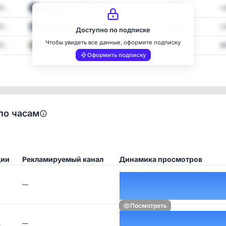
...
Можайский 24/7 • ЗАО
1,653
1
...
Очаково-Матвеевское 24/7 • ЗАО
1,368
1,
Доступно по подписке
Чтобы увидеть все данные, оформите подписку
...
Раменки 24/7 • ЗАО
1,097
9
Оформить подписку
по часам
ции
Рекламируемый канал
Динамика просмотров
—
Посмотреть
…
—