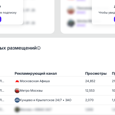
е
Пенсионеры Москвы
31.07.26
[max]
те подписку
Чтобы увид
Школы Москвы
31.07.26
[max]
ных размещений
Рекламирующий канал
Просмотры
П
...
Московская Афиша
24,852
2
...
Метро Москвы
12,553
1
...
Кунцево и Крылатское 24/7 • ЗАО
2,070
1,
...
Москва • ЮВАО 24/7
1,508
1,