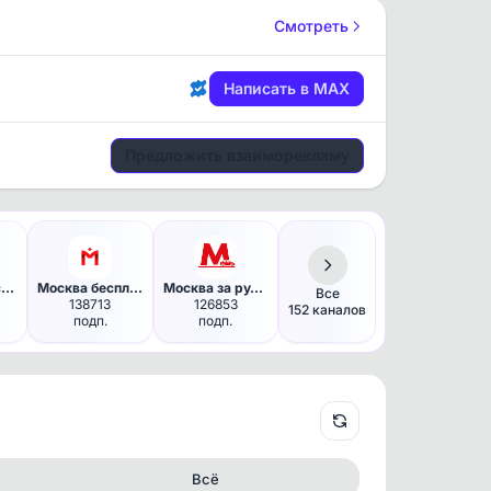
Смотреть
Написать в MAX
Предложить взаиморекламу
Погода в Москве
Москва бесплатная
Москва за рулём
Все
138713
126853
152 каналов
подп.
подп.
Всё