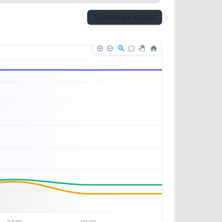
Экспорт в Excel
✕
✕
. По
ность