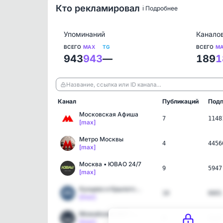
Кто рекламировал
ℹ️ Подробнее
Упоминаний
Канало
ВСЕГО
MAX
TG
ВСЕГО
M
943
943
—
189
1
Название, ссылка или ID канала…
Канал
Публикаций
Подп
Московская Афиша
7
1148
[max]
Метро Москвы
4
4456
[max]
Москва • ЮВАО 24/7
9
5947
[max]
Кунцево и Крылатское 24/…
10
6601
[max]
Можайский 24/7 • ЗАО
9
5147
[max]