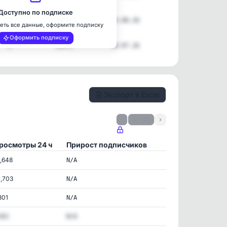
Доступно по подписке
1
28496
03.08.26
еть все данные, оформите подписку
Оформить подписку
2
50472
30.07.26
Экспорт в Excel
‹
1 / 125
›
росмотры 24 ч
Прирост подписчиков
1,648
N/A
0,703
N/A
801
N/A
352
N/A