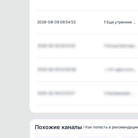
2026-08-09 06:54:53
❗️ Еще утренние …
2026-08-09 06:14:00
❗️ Ночью Белгоро…
2026-08-09 04:50:58
⚡️⚡️От одесского…
2026-08-09 03:14:07
❗️ Напоминаем , …
Похожие каналы
ℹ️ Как попасть в рекомендаци