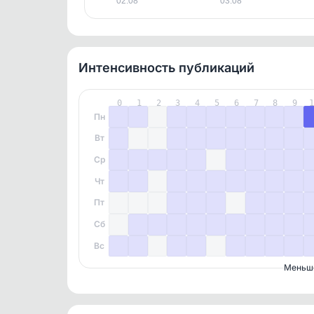
02.08
03.08
Интенсивность публикаций
0
1
2
3
4
5
6
7
8
9
Пн
Вт
Ср
Чт
Пт
Сб
Вс
Меньш