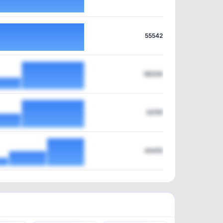
55542
58239
62115
64415