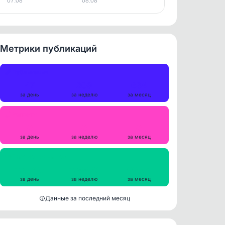
07.08
08.08
Метрики публикаций
Публикации
47
209
634
за день
за неделю
за месяц
Репосты
0
0
0
за день
за неделю
за месяц
Просмотры на пост
106396
108850
99661
за день
за неделю
за месяц
Данные за последний месяц