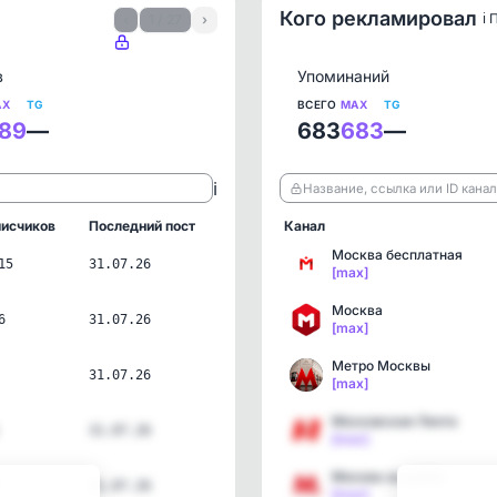
Кого рекламировал
ℹ️
‹
1 / 27
›
в
Упоминаний
AX
TG
ВСЕГО
MAX
TG
89
—
683
683
—
ℹ️
Название, ссылка или ID кана
исчиков
Последний пост
Канал
Москва бесплатная
15
31.07.26
[max]
Москва
6
31.07.26
[max]
Метро Москвы
31.07.26
[max]
Московская Лента
31.07.26
[max]
Москва за рулём
31.07.26
[max]