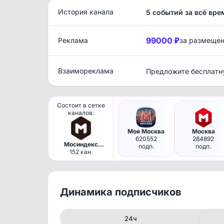
История канала
5 событий за всё вре
99000 ₽
Реклама
за размеще
Взаимореклама
Предложите бесплатн
Состоит в сетке
каналов:
Моя Москва
Москва
620552
284892
Мосиндекс
подп.
подп.
Медиа /
152 кан.
Московские
каналы
Динамика подписчиков
24ч