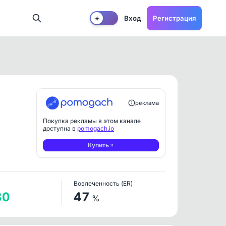
Вход
Регистрация
☀️
реклама
Покупка рекламы в этом канале
доступна в
pomogach.io
Купить
Вовлеченность (ER)
80
47
%