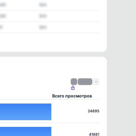
,445
N/A
208
N/A
67
N/A
‹
1 / 43
›
Всего просмотров
24895
41981