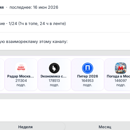
мя
·
последнее: 16 июн 2026
·
ние
1/24 (1ч в топе, 24 ч в ленте)
ую взаиморекламу этому каналу:
Радар Москва и МО | Оповещения
Экономика сегодня
Питер 2026
211304
178513
164953
146097
подп.
подп.
подп.
подп.
Неделя
Месяц