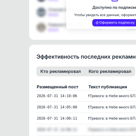
Доступно по подписк
Очаково-Матвеевское 24/7…
9
4299
[max]
Чтобы увидеть все данные, оформи
Оформить подписку
Раменки 24/7 • ЗАО
9
3754
[max]
Эффективность последних реклам
Кто рекламировал
Кого рекламировал
Размещенный пост
Текст публиакции
❗️Тревога: в Небе много БПЛ
2026-07-31 14:10:06
❗️Тревога: в Небе много БПЛ
2026-07-31 14:05:00
❗️Тревога: в Небе много БПЛ
2026-07-31 14:00:11
❗️Тревога: в Небе много БПЛ
2026-07-31 14:00:12