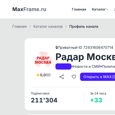
Max
Frame.ru
Главная
Каталог
Главная
Каталог каналов
Профиль канала
·
🔒
Приватный
ID 72931606470714
Радар Москв
Новости и СМИ
Полити
A+
РКН
0,0
(0)
Открыть в MAX
Подписчики
За 24 часа
211'304
+33