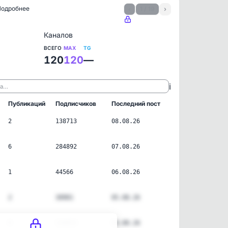
 Подробнее
‹
1 / 19
›
Каналов
ВСЕГО
MAX
TG
120
120
—
ℹ️
ла…
Публикаций
Подписчиков
Последний пост
2
138713
08.08.26
6
284892
07.08.26
1
44566
06.08.26
2
30901
05.08.26
6
126853
04.08.26