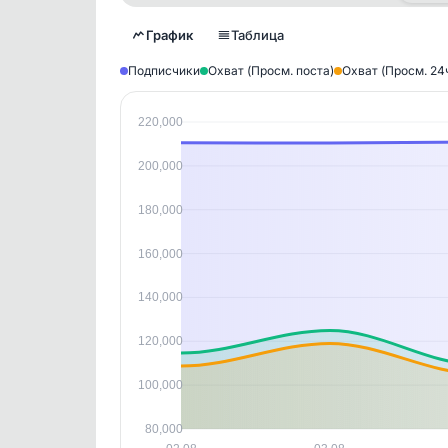
График
Таблица
Подписчики
Охват (Просм. поста)
Охват (Просм. 24
220,000
Исто
200,000
В этом
этим д
Войдите
, чтобы оста
контен
180,000
160,000
140,000
120,000
100,000
80,000