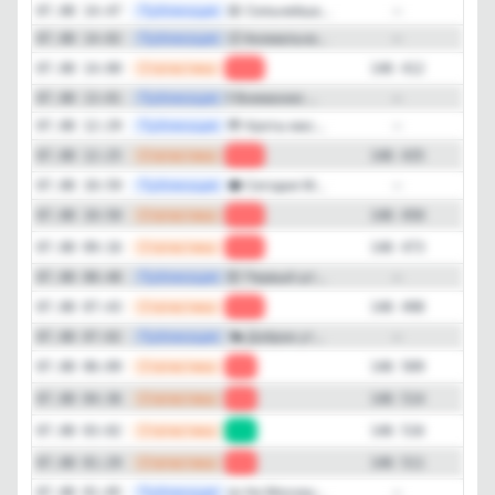
146'311
подписчиков
—
Публикация
😩 Сильнейша...
07.08 14:47
—
—
Публикация
🥵 Аномальна...
07.08 14:02
—
Подписчиков за 24 часа
-200
—
Статистика
07.08 14:00
-23
146 412
—
Публикация
❗️ Вниманию ...
07.08 13:01
—
Подписчиков за неделю
—
Публикация
😳 Кроты мас...
07.08 12:29
—
-1'656
—
Статистика
07.08 12:25
-15
146 435
Подписчиков за месяц
—
Публикация
🌩 Сегодня М...
07.08 10:59
—
+9'298
—
Статистика
07.08 10:50
-23
146 450
—
Статистика
ER (Engagement Rate)
07.08 09:16
-25
146 473
28%
—
Публикация
🤯 Первый шт...
07.08 08:48
—
—
Статистика
07.08 07:43
-11
146 498
Детальная динамика просмотров
—
Публикация
🌤 Доброе ут...
07.08 07:02
—
—
Статистика
Просмотры
Прирост
07.08 06:09
-5
146 509
—
Статистика
07.08 04:36
-2
146 514
—
Статистика
07.08 03:02
+5
146 516
—
Статистика
07.08 01:29
-2
146 511
—
Публикация
⛈️ На Москву...
07.08 01:05
—