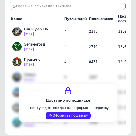
ℹ️
Название, ссылка или ID канала…
Последни
Канал
Публикаций
Подписчиков
пост
Одинцово LIVE
4
2199
12.07.26
[max]
Зеленоград
4
2746
12.07.26
[max]
Пушкино
4
8471
12.07.26
[max]
Химки
4
2687
12.07.26
[max]
Дзержинский
1
2199
12.07.26
[max]
Доступно по подписке
Лобня
4
4048
12.07.26
Чтобы увидеть все данные, оформите подписку
[max]
Оформить подписку
Солнечногорск
4
3784
12.07.26
[max]