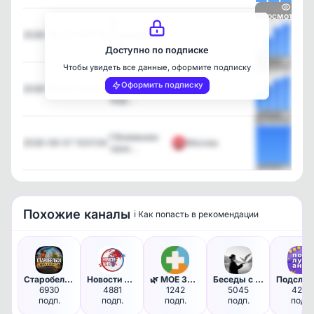
Посмотреть
😩
2026-08-07 14:47:52
Сильнейшая
—
жар…
Доступно по подписке
Чтобы увидеть все данные, оформите подписку
Посмотреть
🥵
Оформить подписку
2026-08-07 14:02:10
Аномальная
—
жар…
Посмотреть
❗️ Вниманию
2026-08-07 13:01:54
Москва
граж…
Посмотреть
Похожие каналы
ℹ️ Как попасть в рекомендации
Старобельск ЗДЕСЬ и СЕЙЧАС📢
Новости мира
🌿 МОЕ ЗДОРОВЬЕ - питание диет…
Беседы с душой
6930
4881
1242
5045
4269
подп.
подп.
подп.
подп.
подп.