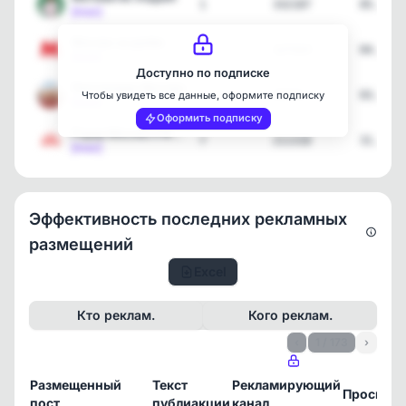
1
332187
05.08.2
[max]
Москва за рулём
6
127223
04.08.2
[max]
Доступно по подписке
Пенсионеры Москвы
1
28331
03.08.2
Чтобы увидеть все данные, оформите подписку
[max]
Оформить подписку
Радар Москва и МО | Опов…
7
211318
31.07.2
[max]
Эффективность последних рекламных
размещений
Excel
Кто реклам.
Кого реклам.
‹
1 / 173
›
Размещенный
Текст
Рекламирующий
Просмот
пост
публиакции
канал