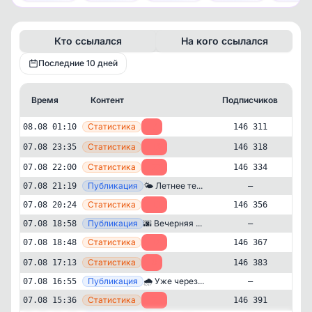
Кто ссылался
На кого ссылался
Последние 10 дней
Время
Контент
Подписчиков
Кт
—
Статистика
08.08 01:10
-7
146 311
—
Статистика
07.08 23:35
-16
146 318
—
Статистика
07.08 22:00
-22
146 334
—
Публикация
🌤 Летнее те...
07.08 21:19
—
—
Статистика
07.08 20:24
-11
146 356
—
Публикация
🌆 Вечерняя ...
07.08 18:58
—
—
Статистика
07.08 18:48
-16
146 367
—
Статистика
07.08 17:13
-8
146 383
—
Публикация
🌧 Уже через...
07.08 16:55
—
Новости и СМИ
Стиль жизни и хобби
✕
—
Статистика
07.08 15:36
-21
146 391
Погода в Москве