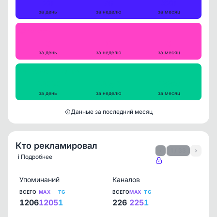
20
76
320
за день
за неделю
за месяц
Репосты
0
0
0
за день
за неделю
за месяц
Просмотры на пост
43292
43350
48837
за день
за неделю
за месяц
Данные за последний месяц
Кто рекламировал
‹
1 / 33
›
ℹ️ Подробнее
Упоминаний
Каналов
ВСЕГО
MAX
TG
ВСЕГО
MAX
TG
1206
1205
1
226
225
1