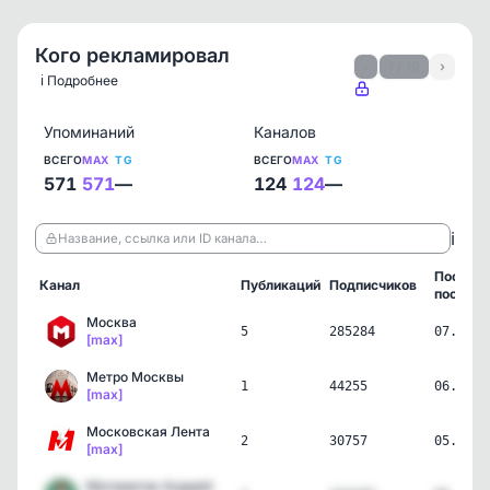
Кого рекламировал
‹
1 / 19
›
ℹ️ Подробнее
Упоминаний
Каналов
ВСЕГО
MAX
TG
ВСЕГО
MAX
TG
571
571
—
124
124
—
ℹ️
Название, ссылка или ID канала…
Послед
Канал
Публикаций
Подписчиков
пост
Москва
5
285284
07.08.2
[max]
Метро Москвы
1
44255
06.08.2
[max]
Московская Лента
2
30757
05.08.2
[max]
Математик Андрей