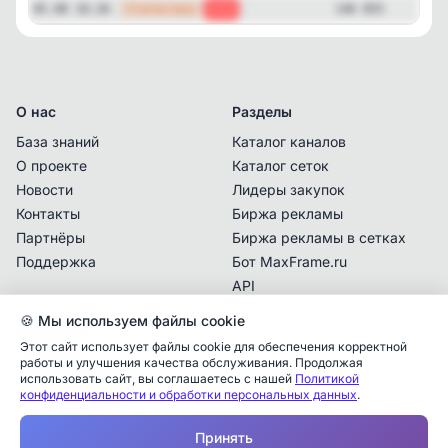
—
Статистика
05.08 16:26
-37
146 855
О нас
Разделы
База знаний
Каталог каналов
О проекте
Каталог сеток
Новости
Лидеры закупок
Контакты
Биржа рекламы
Партнёры
Биржа рекламы в сетках
Поддержка
Бот MaxFrame.ru
API
🍪 Мы используем файлы cookie
Документы
Этот сайт использует файлы cookie для обеспечения корректной
Политика
работы и улучшения качества обслуживания. Продолжая
конфиденциальности
использовать сайт, вы соглашаетесь с нашей
Политикой
конфиденциальности и обработки персональных данных
.
Пользовательское
Аналитика упоминаний
✕
соглашение
Принять
✕
✕
✕
✕
✕