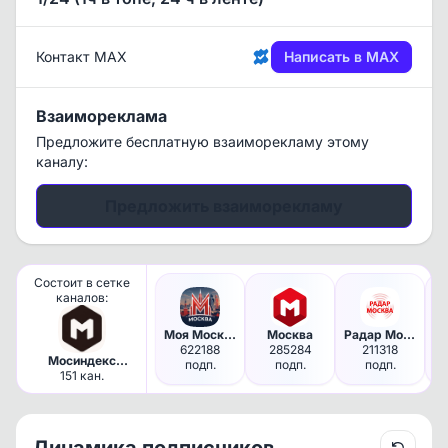
Контакт MAX
Написать в MAX
Взаимореклама
Предложите бесплатную взаиморекламу этому
каналу:
Предложить взаиморекламу
Состоит в сетке
каналов:
Моя Москва
Москва
Радар Москва и МО | Оповещения
622188
285284
211318
Мосиндекс
подп.
подп.
подп.
Медиа /
151 кан.
Московские
каналы