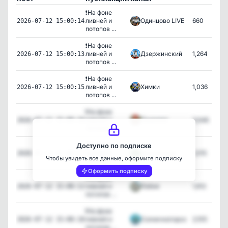
❗️На фоне
ливней и
Одинцово LIVE
660
2026-07-12 15:00:14
потопов ...
❗️На фоне
ливней и
Дзержинский
1,264
2026-07-12 15:00:13
потопов ...
❗️На фоне
ливней и
Химки
1,036
2026-07-12 15:00:15
потопов ...
❗️На фоне
ливней и
Пушкино
3,546
2026-07-12 15:00:16
потопов ...
❗️На фоне
Доступно по подписке
ливней и
Зеленоград
1,015
2026-07-12 15:00:17
Чтобы увидеть все данные, оформите подписку
потопов ...
Оформить подписку
❗️На фоне
ливней и
Лобня
1,612
2026-07-12 15:00:12
потопов ...
❗️На фоне
ливней и
Солнечногорск
2,105
2026-07-12 15:00:18
потопов ...