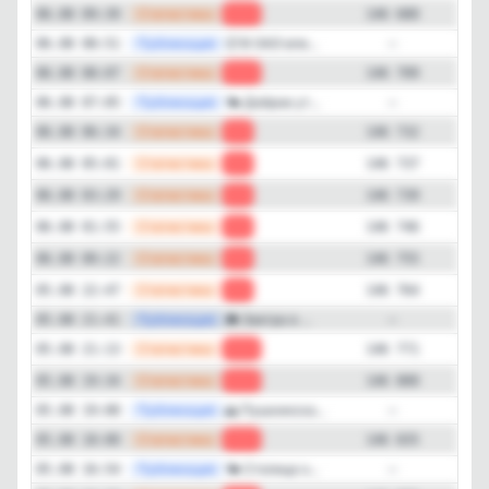
—
Статистика
06.08 09:39
-29
146 680
—
Публикация
🥵 В ОАЭ впе...
06.08 08:51
—
—
Статистика
06.08 08:07
-23
146 709
—
Публикация
🌤 Доброе ут...
06.08 07:05
—
—
Статистика
06.08 06:34
-5
146 732
—
Статистика
06.08 05:01
-2
146 737
—
Статистика
06.08 03:29
-7
146 739
—
Статистика
06.08 01:55
-9
146 746
—
Статистика
06.08 00:22
-9
146 755
—
Статистика
05.08 22:47
-7
146 764
—
Публикация
🌦 Завтра в ...
05.08 21:41
—
—
Статистика
05.08 21:13
-29
146 771
—
Статистика
05.08 19:34
-35
146 800
—
Публикация
🌅 Пушкинска...
05.08 19:08
—
—
Статистика
05.08 18:00
-20
146 835
—
Публикация
🌤 Столица н...
05.08 16:54
—