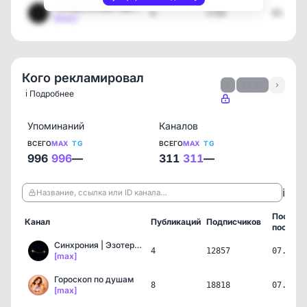
ТЕЛЕЦ | Астро Гороскоп
6
1716
02.08.2
[max]
Кого рекламировал
‹
1 / 45
›
ℹ️ Подробнее
Упоминаний
Каналов
ВСЕГО
MAX
TG
ВСЕГО
MAX
TG
996
996
—
311
311
—
ℹ️
Название, ссылка или ID канала…
Послед
Канал
Публикаций
Подписчиков
пост
Синхрония | Эзотерика и …
4
12857
07.08.2
[max]
Гороскоп по душам
8
18818
07.08.2
[max]