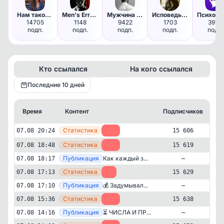
Нам такое надо!
Men's Error l Психология отно…
Мужчина в твоей голове
Исповедь Мужчины
Пс
14705
1148
9422
1703
3976
подп.
подп.
подп.
подп.
подп.
Кто ссылался
На кого ссылался
Последние 10 дней
Время
Контент
Подписчиков
К
—
Статистика
07.08 20:24
-13
15 606
—
Статистика
07.08 18:48
-10
15 619
—
Публикация
Как каждый з...
07.08 18:17
—
—
Статистика
07.08 17:13
-9
15 629
—
Публикация
💰 Задумывал...
07.08 17:10
—
—
Статистика
07.08 15:36
-14
15 638
—
Публикация
⏳ ЧИСЛА И ПР...
07.08 14:16
—
Авторский
Психология
✕