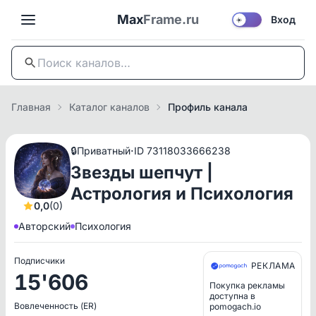
Max
Frame.ru
Вход
☀️
Главная
Каталог каналов
Профиль канала
·
🔒
Приватный
ID 73118033666238
Звезды шепчут |
Астрология и Психология
0,0
(0)
Авторский
Психология
Подписчики
РЕКЛАМА
15'606
Покупка рекламы
доступна в
Вовлеченность (ER)
pomogach.io