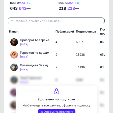
ВСЕГО
MAX
TG
ВСЕГО
MAX
TG
643
643
—
218
218
—
ℹ️
Название, ссылка или ID канала…
Послед
Канал
Публикаций
Подписчиков
пост
Приворот без греха
4
6397
06.08.2
[max]
Гороскоп по душам
9
18938
05.08.2
[max]
Путеводная Звезда | Эзот…
7
14196
03.08.2
[max]
Твой Гороскоп
8
6266
02.08.2
[max]
🃏Таро Дневник
7
7183
02.08.2
[max]
Доступно по подписке
Эзотерика и Психология ⚛️
7
12683
02.08.2
Чтобы увидеть все данные, оформите подписку
[max]
Оформить подписку