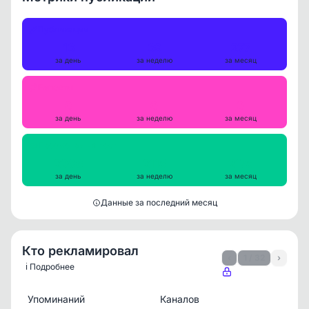
Публикации
16
69
277
за день
за неделю
за месяц
Репосты
0
0
0
за день
за неделю
за месяц
Просмотры на пост
2006
2115
2175
за день
за неделю
за месяц
Данные за последний месяц
Кто рекламировал
‹
1 / 32
›
ℹ️ Подробнее
Упоминаний
Каналов