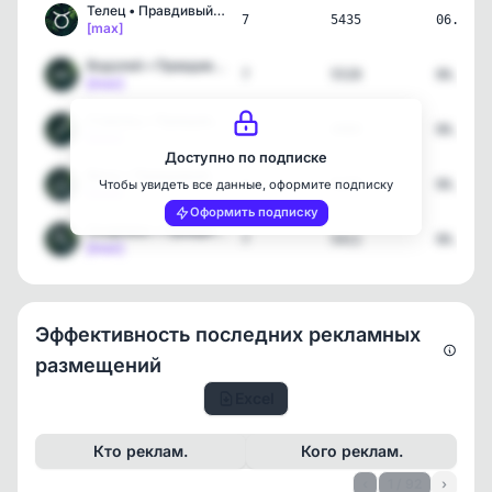
Телец • Правдивый гороск…
7
5435
06.08.2
[max]
Водолей • Правдивый горо…
7
5528
06.08.2
[max]
Стрелец • Правдивый горо…
7
4989
06.08.2
[max]
Доступно по подписке
Весы • Правдивый гороскоп
7
5176
06.08.2
Чтобы увидеть все данные, оформите подписку
[max]
Оформить подписку
Скорпион • Правдивый гор…
7
5411
06.08.2
[max]
Эффективность последних рекламных
размещений
Excel
Кто реклам.
Кого реклам.
‹
1 / 92
›