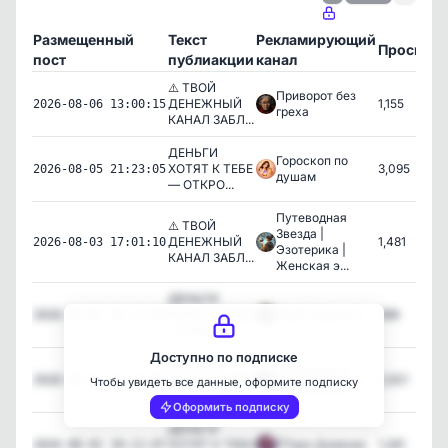
Размещенный
Текст
Рекламирующий
Просмот
пост
публиакции
канал
⚠️ ТВОЙ
Приворот без
ДЕНЕЖНЫЙ
1,155
2026-08-06 13:00:15
греха
КАНАЛ ЗАБЛ...
ДЕНЬГИ
Гороскоп по
ХОТЯТ К ТЕБЕ
3,095
2026-08-05 21:23:05
душам
— ОТКРО...
Путеводная
⚠️ ТВОЙ
Звезда |
ДЕНЕЖНЫЙ
1,481
2026-08-03 17:01:10
Эзотерика |
КАНАЛ ЗАБЛ...
Женская э...
ДЕНЬГИ
ХОТЯТ К ТЕБЕ
Твой Гороскоп
899
2026-08-02 20:12:06
— ОТКРО...
Доступно по подписке
ДЕНЬГИ
Эзотерика и
ХОТЯТ К ТЕБЕ
2,501
2026-08-02 20:12:05
Чтобы увидеть все данные, оформите подписку
Психология ⚛️
— ОТКРО...
Оформить подписку
ДЕНЬГИ
ХОТЯТ К ТЕБЕ
🃏Таро Дневник
1,261
2026-08-02 20:12:07