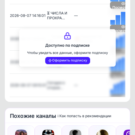
Посмотреть
⏳ ЧИСЛА И
2026-08-07 14:16:01
—
ПРОКРА…
Посмотреть
✨ Ты даже не
Гороскоп по
2026-08-07 13:10:01
пре…
душам
Доступно по подписке
Чтобы увидеть все данные, оформите подписку
Посмотреть
🌖 Лунный
Оформить подписку
2026-08-07 10:17:01
—
календа…
Посмотреть
Сегодня я
2026-08-07 09:10:01
—
открыв…
Посмотреть
Похожие каналы
ℹ️ Как попасть в рекомендации