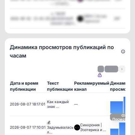
— ОТКРО...
⚠️ ТВОЙ
ОВЕН | Астро
ДЕНЕЖНЫЙ
297
2026-08-02 15:02:05
Гороскоп
КАНАЛ ЗАБЛ...
Динамика просмотров публикаций по
часам
‹
1 / 16
›
Дата и время
Текст
Рекламируемый
Динамика
публикации
публикации
канал
просмотро
Как каждый
2026-08-07 18:17:01
—
знак …
Посмотреть
💰
Синхрония |
2026-08-07 17:10:01
Задумывалась
Эзотерика и …
л…