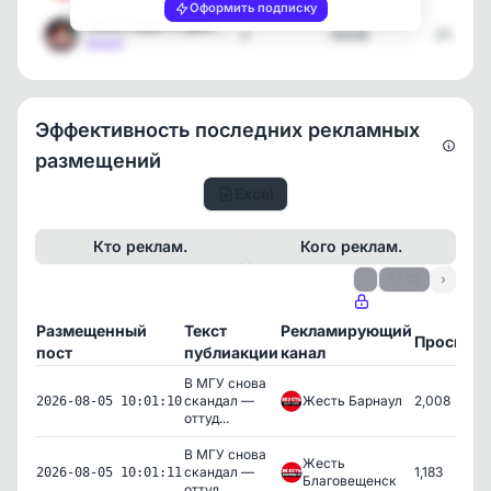
Оформить подписку
Инвестиции Студента
2
39358
27.07.2
[max]
Эффективность последних рекламных
размещений
Excel
Кто реклам.
Кого реклам.
‹
1 / 22
›
Размещенный
Текст
Рекламирующий
Просмот
пост
публиакции
канал
В МГУ снова
скандал —
Жесть Барнаул
2,008
2026-08-05 10:01:10
оттуд...
В МГУ снова
Жесть
скандал —
1,183
2026-08-05 10:01:11
Благовещенск
оттуд...