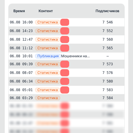
Время
Контент
Подписчиков
Кт
—
Статистика
06.08 16:00
-6
7 546
—
Статистика
06.08 14:23
-8
7 552
—
Статистика
06.08 12:47
-5
7 560
—
Статистика
06.08 11:12
-8
7 565
—
Публикация
Мошенники на...
06.08 10:01
—
—
Статистика
06.08 09:39
-3
7 573
—
Статистика
06.08 08:07
-4
7 576
—
Статистика
06.08 06:34
-3
7 580
—
Статистика
06.08 05:01
-1
7 583
Авторский
Бизнес и финансы
✕
Экономика от Дяди Вани
—
Статистика
06.08 03:29
7 584
7'546
подписчиков
—
Статистика
06.08 01:55
-6
7 584
Подписчиков за 24 часа
—
Статистика
06.08 00:22
-1
7 590
-74
—
Статистика
05.08 22:47
-4
7 591
—
Подписчиков за неделю
Статистика
05.08 21:13
-9
7 595