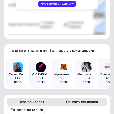
Европу снова
Оформить подписку
2026-08-04 19:00:04
—
нак…
Посмотреть
⚡️ Самый
Стратегия
2026-08-04 18:00:53
добрый …
Лаврова
Посмотреть
Похожие каналы
ℹ️ Как попасть в рекомендации
Слово Кота | Психология, эзот…
🪶 СТИХИ & ПОЭЗИЯ
Ироничная библиотека
Мысли о влажном
4168
3180
5900
9054
12831
подп.
подп.
подп.
подп.
подп.
Кто ссылался
На кого ссылался
Последние 10 дней