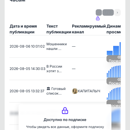
‹
1 / 5
›
Дата и время
Текст
Рекламируемый
Динамика
публикации
публикации
канал
просмотро
Мошенники
2026-08-06 10:01:02
—
нашли …
Посмотреть
В России
2026-08-05 14:30:03
—
хотят з…
Посмотреть
🏛 Готовый
2026-08-05 13:32:37
КАПИТАЛЫЧ
список…
Посмотреть
4 августа
2026-08-05 10:49:00
—
стало …
Доступно по подписке
Чтобы увидеть все данные, оформите подписку
Посмотреть