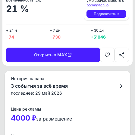
Вовлеченность (ER)
уже сейчас вместе с
pomogach.io
21 %
Подключить
+ 24 ч
+ 7 дн
+ 30 дн
-74
-730
+5'046
Открыть в MAX
История канала
3 события за всё время
последнее: 29 май 2026
Цена рекламы
4000 ₽
за размещение