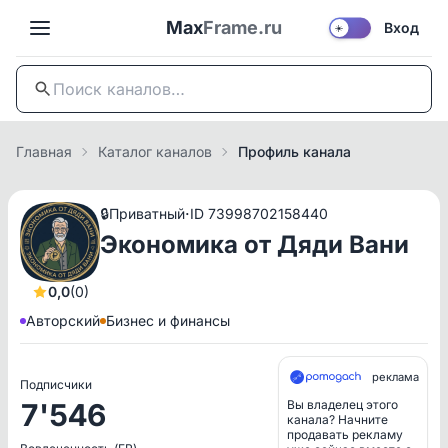
Max
Frame.ru
Вход
☀️
Главная
Каталог каналов
Профиль канала
·
🔒
Приватный
ID 73998702158440
Экономика от Дяди Вани
0,0
(0)
Авторский
Бизнес и финансы
реклама
Подписчики
7'546
Вы владелец этого
канала? Начните
продавать рекламу