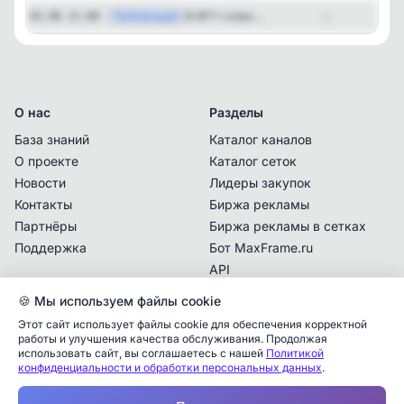
Публикация
[ma
В МГУ снова ...
03.08 21:00
—
О нас
Разделы
База знаний
Каталог каналов
О проекте
Каталог сеток
Новости
Лидеры закупок
Контакты
Биржа рекламы
Партнёры
Биржа рекламы в сетках
Поддержка
Бот MaxFrame.ru
API
🍪 Мы используем файлы cookie
Документы
Этот сайт использует файлы cookie для обеспечения корректной
Политика
работы и улучшения качества обслуживания. Продолжая
конфиденциальности
использовать сайт, вы соглашаетесь с нашей
Политикой
конфиденциальности и обработки персональных данных
.
Пользовательское
Аналитика упоминаний
✕
соглашение