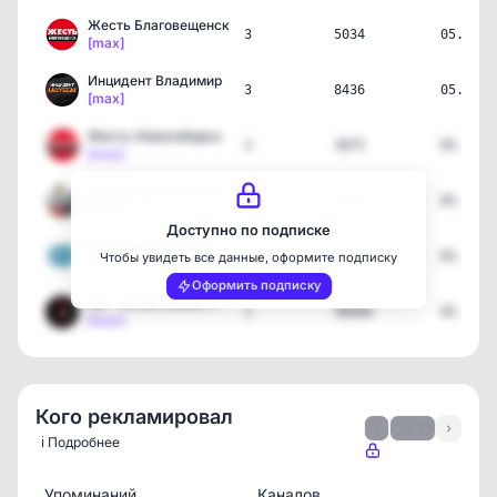
Жесть Благовещенск
3
5034
05.08.2
[max]
Инцидент Владимир
3
8436
05.08.2
[max]
Жесть Новосибирск
3
3075
05.08.2
[max]
Подслушано автомобилисто…
3
6102
05.08.2
[max]
Доступно по подписке
Типичный Сарапул | Удмур…
1
10089
05.08.2
Чтобы увидеть все данные, оформите подписку
[max]
Оформить подписку
ЗИ - ЗЛОЙ ИЖЕВЧАНИН / НО…
1
48806
05.08.2
[max]
Кого рекламировал
‹
1 / 3
›
ℹ️ Подробнее
Упоминаний
Каналов