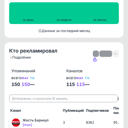
Просмотры на пост
1962
2345
1635
за день
за неделю
за месяц
Данные за последний месяц
Кто рекламировал
‹
1 / 17
›
ℹ️ Подробнее
Упоминаний
Каналов
ВСЕГО
MAX
TG
ВСЕГО
MAX
TG
150
150
—
115
115
—
ℹ️
Название, ссылка или ID канала…
Послед
Канал
Публикаций
Подписчиков
пост
Жесть Барнаул
3
8362
05.08.2
[max]