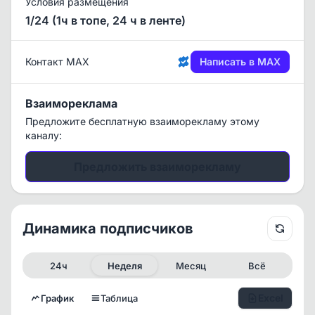
Условия размещения
1/24 (1ч в топе, 24 ч в ленте)
Контакт MAX
Написать в MAX
Взаимореклама
Предложите бесплатную взаиморекламу этому
каналу:
Предложить взаиморекламу
Динамика подписчиков
24ч
Неделя
Месяц
Всё
Excel
График
Таблица