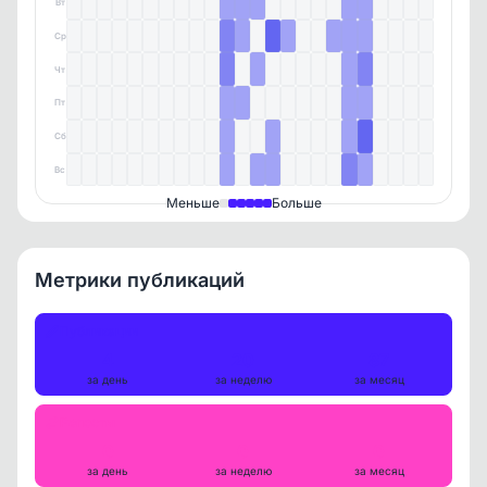
Вт
Ср
Чт
Пт
Сб
Вс
Меньше
Больше
Метрики публикаций
Публикации
4
20
87
за день
за неделю
за месяц
Репосты
0
0
0
за день
за неделю
за месяц