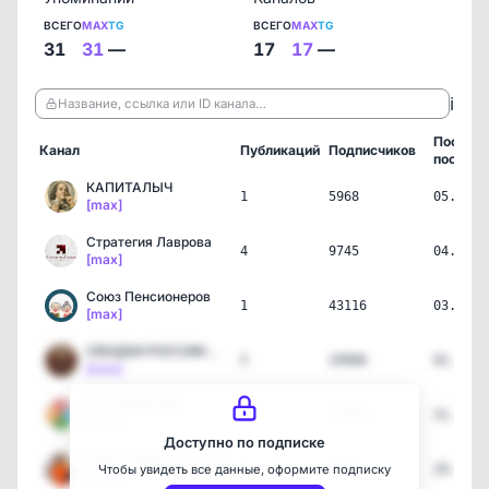
ВСЕГО
MAX
TG
ВСЕГО
MAX
TG
31
31
—
17
17
—
ℹ️
Название, ссылка или ID канала…
Послед
Канал
Публикаций
Подписчиков
пост
КАПИТАЛЫЧ
1
5968
05.08.2
[max]
Стратегия Лаврова
4
9745
04.08.2
[max]
Союз Пенсионеров
1
43116
03.08.2
[max]
СВОДКИ РОССИИ🇷🇺
5
29906
01.08.2
[max]
ПОСОБИЯ.РФ
1
73808
31.07.2
[max]
Доступно по подписке
Карты, Джен и 2 кота
5
8652
29.07.2
Чтобы увидеть все данные, оформите подписку
[max]