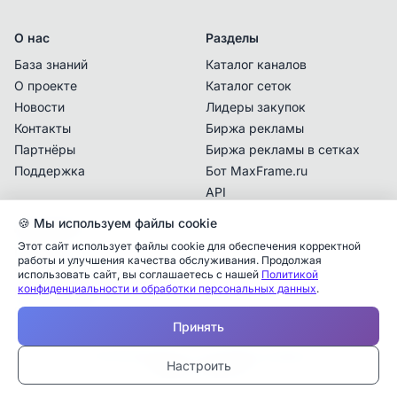
О нас
Разделы
База знаний
Каталог каналов
О проекте
Каталог сеток
Новости
Лидеры закупок
Контакты
Биржа рекламы
Партнёры
Биржа рекламы в сетках
Владелец сетки с данным контактом
подтвердил последний раз право владения
.
Поддержка
Бот MaxFrame.ru
API
Перед покупкой рекламы убедитесь
самостоятельно, что с указанной даты не
🍪 Мы используем файлы cookie
Документы
поменялся владелец/админ и вы покупаете
Этот сайт использует файлы cookie для обеспечения корректной
Политика
рекламу у контактного лица, кому данная
работы и улучшения качества обслуживания. Продолжая
конфиденциальности
использовать сайт, вы соглашаетесь с нашей
Политикой
сетка сейчас принадлежит.
конфиденциальности и обработки персональных данных
.
Пользовательское
соглашение
Принять
Отмена
Перейти к контакту
© 2025 MaxFrame.ru — все права защищены
Настроить
Тарифы и подписки