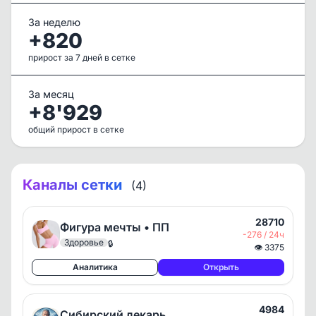
За неделю
+820
прирост за 7 дней в сетке
За месяц
+8'929
общий прирост в сетке
Каналы сетки
(4)
28710
Фигура мечты • ПП
-276 / 24ч
Здоровье
🔒
👁
3375
Аналитика
Открыть
4984
Сибирский лекарь