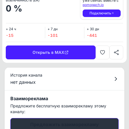
Вовлеченность (ER)
уже сейчас вместе с
pomogach.io
0 %
Подключить
+ 24 ч
+ 7 дн
+ 30 дн
-15
-101
-441
Открыть в MAX
История канала
нет данных
Взаимореклама
Предложите бесплатную взаиморекламу этому
каналу:
Предложить взаиморекламу