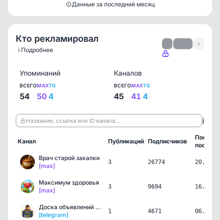
Данные за последний месяц
Кто рекламировал
‹
1 / 7
›
ℹ️ Подробнее
Упоминаний
Каналов
ВСЕГО
MAX
TG
ВСЕГО
MAX
TG
54
50
4
45
41
4
ℹ️
Название, ссылка или ID канала…
Послед
Канал
Публикаций
Подписчиков
пост
Врач старой закалки
3
26774
20.06.2
[max]
Максимум здоровья
3
9694
16.06.2
[max]
Доска объявлений «ДеДа»
1
4671
06.06.2
[telegram]