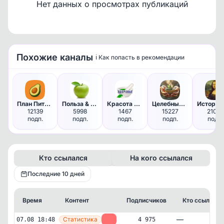
Нет данных о просмотрах публикаций
Похожие каналы
ℹ️ Как попасть в рекомендации
Доступно по подписке
Чтобы увидеть все данные, оформите подписку
Оформить подписку
План Питания | ПП | Похудение
Польза & Вред - Здоровье | По…
Красота Здоровья
Целебные советы
12139
5998
1467
15227
21014
подп.
подп.
подп.
подп.
подп.
Кто ссылался
На кого ссылался
Последние 10 дней
Время
Контент
Подписчиков
Кто ссылался
—
Статистика
07.08 18:48
-4
4 975