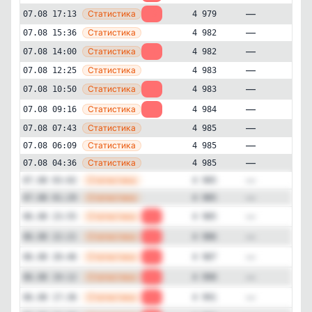
—
Статистика
07.08 17:13
-3
4 979
—
Статистика
07.08 15:36
4 982
—
Статистика
07.08 14:00
-1
4 982
—
Статистика
07.08 12:25
4 983
—
Статистика
07.08 10:50
-1
4 983
—
Статистика
07.08 09:16
-1
4 984
—
Статистика
07.08 07:43
4 985
Здоровье
Образование и наука
✕
—
Статистика
07.08 06:09
4 985
Сибирский лекарь
4'975
подписчиков
—
Статистика
07.08 04:36
4 985
—
Статистика
07.08 03:02
4 985
Подписчиков за 24 часа
-15
—
Статистика
07.08 01:29
4 985
—
Статистика
06.08 23:55
-1
4 985
Подписчиков за неделю
—
Статистика
06.08 22:21
-1
4 986
-101
—
Статистика
06.08 20:46
-3
4 987
Подписчиков за месяц
—
Статистика
06.08 19:12
-1
4 990
-441
—
Статистика
06.08 17:36
-2
4 991