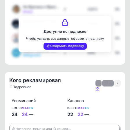
Не Врачиха ● Фролова
2
31872
05.06.2
[max]
Биржа START | Покупка/Пр…
1
75508
05.06.2
[telegram]
Доступно по подписке
Мудрость Поколений | Здо…
2
7007
05.06.2
Чтобы увидеть все данные, оформите подписку
[max]
Оформить подписку
Биржа каналов Telegram/M…
1
9381
04.06.2
[telegram]
Кого рекламировал
‹
1 / 4
›
ℹ️ Подробнее
Упоминаний
Каналов
ВСЕГО
MAX
TG
ВСЕГО
MAX
TG
24
24
—
22
22
—
ℹ️
Название, ссылка или ID канала…