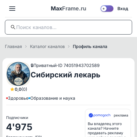
Max
Frame.ru
Вход
☀️
Главная
Каталог каналов
Профиль канала
·
🔒
Приватный
ID 74051943702589
Сибирский лекарь
0,0
(0)
Здоровье
Образование и наука
реклама
Подписчики
4'975
Вы владелец этого
канала? Начните
продавать рекламу