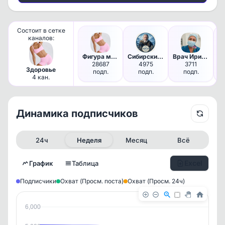
Состоит в сетке
каналов:
Фигура мечты • ПП
Сибирский лекарь
Врач Ирина Воронина👩🏻‍⚕️
28687
4975
3711
Здоровье
подп.
подп.
подп.
4 кан.
Динамика подписчиков
24ч
Неделя
Месяц
Всё
Excel
График
Таблица
Подписчики
Охват (Просм. поста)
Охват (Просм. 24ч)
6,000