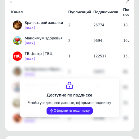
Послед
Канал
Публикаций
Подписчиков
пост
Врач старой закалки
2
26774
18.06.2
[max]
Максимум здоровья
2
9694
16.06.2
[max]
ТВ Центр | ТВЦ
1
122517
15.06.2
[max]
Не Врачиха ● Фролова
1
31872
02.06.2
[max]
Мудрость Поколений | Здо…
1
7007
02.06.2
[max]
Доступно по подписке
Дневник фармацевта
1
11777
31.05.2
Чтобы увидеть все данные, оформите подписку
[max]
Оформить подписку
Худеем правильно
1
35789
28.05.2
[max]