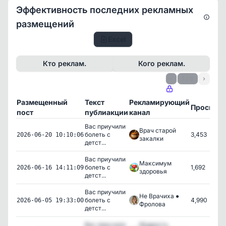
Эффективность последних рекламных
размещений
Excel
Кто реклам.
Кого реклам.
‹
1 / 8
›
Размещенный
Текст
Рекламирующий
Просмот
пост
публиакции
канал
Вас приучили
Врач старой
болеть с
3,453
2026-06-20 10:10:06
закалки
детст...
Вас приучили
Максимум
болеть с
1,692
2026-06-16 14:11:09
здоровья
детст...
Вас приучили
Не Врачиха ●
болеть с
4,990
2026-06-05 19:33:00
Фролова
детст...
Вас приучили
Мудрость