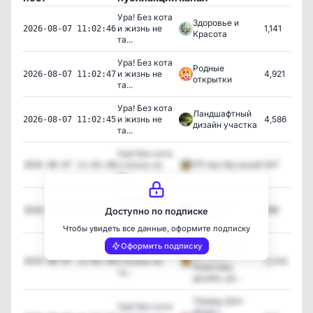
Ура! Без кота
Здоровье и
и жизнь не
1,141
2026-08-07 11:02:46
Красота
та...
Ура! Без кота
Родные
и жизнь не
4,921
2026-08-07 11:02:47
открытки
та...
Ура! Без кота
Ландшафтный
и жизнь не
4,586
2026-08-07 11:02:45
дизайн участка
та...
Ура! Без кота
и жизнь не
ПП без Мучений!
347
2026-08-07 11:02:48
та...
Ура! Без кота
Дешевые
и жизнь не
396
2026-08-07 11:02:44
Доступно по подписке
товары
та...
Чтобы увидеть все данные, оформите подписку
Дом своими
Оформить подписку
Ура! Без кота
руками |
и жизнь не
2,044
2026-08-07 11:02:49
Квартира,
та...
дизайн, ре...
Товары Для
Ура! Без кота
Дома |