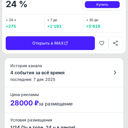
24 %
Купить
+ 24 ч
+ 7 дн
+ 30 дн
+275
+1'191
+5'616
Открыть в MAX
История канала
4 события за всё время
последнее: 7 дек 2025
Цена рекламы
28000 ₽
за размещение
Условия размещения
1/24 (1ч в топе, 24 ч в ленте)