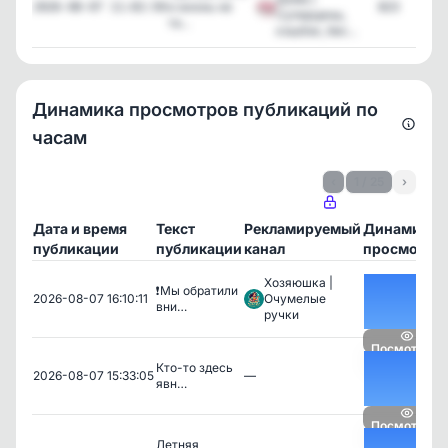
и жизнь не
823
2026-08-07 11:02:50
Cуперцены,
та...
кэшбэк, бес...
Динамика просмотров публикаций по
часам
‹
1 / 25
›
Дата и время
Текст
Рекламируемый
Динамика
публикации
публикации
канал
просмотро
Хозяюшка |
❗Мы обратили
2026-08-07 16:10:11
Очумелые
вни…
ручки
Посмотреть
Кто-то здесь
2026-08-07 15:33:05
—
явн…
Посмотреть
Летняя