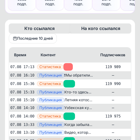
подп.
подп.
подп.
подп.
подп.
Кто ссылался
На кого ссылался
Последние 10 дней
Время
Контент
Подписчиков
Кт
—
Статистика
07.08 17:13
-1
119 989
—
Публикация
❗Мы обратили...
07.08 16:10
—
—
Статистика
07.08 15:36
+15
119 990
—
Публикация
Кто-то здесь...
07.08 15:33
—
—
Публикация
Летняя котос...
07.08 15:10
—
—
Публикация
Узбекская ку...
07.08 14:10
—
—
Статистика
07.08 14:00
+26
119 975
—
Публикация
Когда забыла...
07.08 13:33
—
—
Публикация
Видео, котор...
07.08 13:10
—