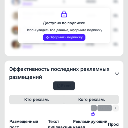
1
49202
06.08.2
[max]
Банка с Неглинной
1
18806
06.08.2
[max]
Доступно по подписке
Лисички на каждый день
3
7119
06.08.2
Чтобы увидеть все данные, оформите подписку
[max]
Оформить подписку
Обезьянки на каждый день
3
4756
06.08.2
[max]
Эффективность последних рекламных
размещений
Excel
Кто реклам.
Кого реклам.
‹
1 / 215
›
Размещенный
Текст
Рекламирующий
Просмот
пост
публиакции
канал