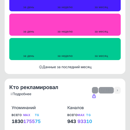
23
106
410
за день
за неделю
за месяц
Репосты
0
0
0
за день
за неделю
за месяц
Просмотры на пост
28483
28360
28940
за день
за неделю
за месяц
Данные за последний месяц
Кто рекламировал
‹
1 / 135
›
ℹ️ Подробнее
Упоминаний
Каналов
ВСЕГО
MAX
TG
ВСЕГО
MAX
TG
1830
1755
75
943
933
10