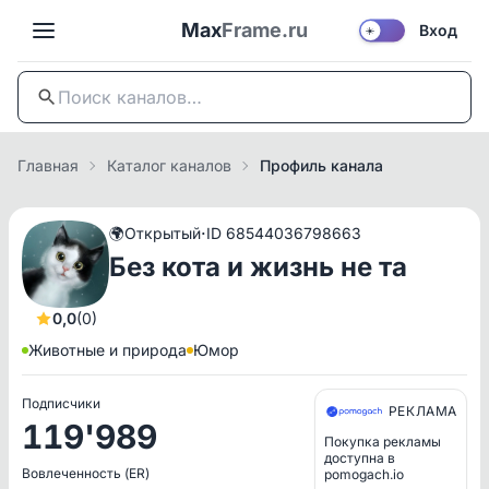
Max
Frame.ru
Вход
☀️
Главная
Каталог каналов
Профиль канала
·
🌍
Открытый
ID 68544036798663
Без кота и жизнь не та
0,0
(0)
Животные и природа
Юмор
Подписчики
РЕКЛАМА
119'989
Покупка рекламы
доступна в
Вовлеченность (ER)
pomogach.io