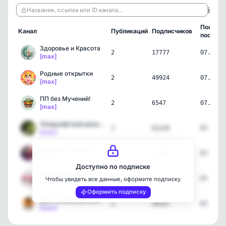
ℹ️
Название, ссылка или ID канала…
Послед
Канал
Публикаций
Подписчиков
пост
Здоровье и Красота
2
17777
07.08.2
[max]
Родные открытки
2
49924
07.08.2
[max]
ПП без Мучений!
2
6547
07.08.2
[max]
Ландшафтный дизайн участ…
2
61226
07.08.2
[max]
Дешевые товары
2
15608
07.08.2
[max]
Доступно по подписке
Товары Для Дома | Cуперц…
2
37467
07.08.2
Чтобы увидеть все данные, оформите подписку
[max]
Оформить подписку
Дом своими руками
2
45537
07.08.2
[max]