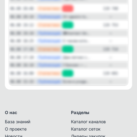
—
Статистика
06.08 20:46
-13
119 740
—
Публикация
От одного то...
06.08 20:10
—
—
Статистика
06.08 19:12
+39
119 753
—
Публикация
🟢Контакт Ал...
06.08 19:10
—
—
Публикация
С таким коти...
06.08 18:25
—
—
Статистика
06.08 17:36
+23
119 714
—
Публикация
Два летних с...
06.08 17:10
—
—
Публикация
‼️ Бензин — ...
06.08 16:10
—
—
Статистика
06.08 16:00
+46
119 691
—
Публикация
Если и уходи...
06.08 15:33
—
О нас
Разделы
База знаний
Каталог каналов
О проекте
Каталог сеток
Новости
Лидеры закупок