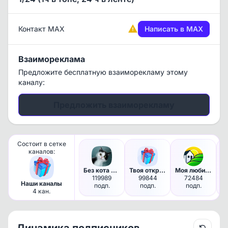
Контакт MAX
Написать в MAX
Взаимореклама
Предложите бесплатную взаиморекламу этому
каналу:
Предложить взаиморекламу
Состоит в сетке
каналов:
Без кота и жизнь не та
Твоя открытка
Моя любимая дача
119989
99844
72484
Наши каналы
подп.
подп.
подп.
4 кан.