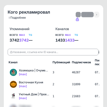
Кого рекламировал
‹
1 / 210
›
ℹ️ Подробнее
Упоминаний
Каналов
ВСЕГО
MAX
TG
ВСЕГО
MAX
TG
3742
3742
—
1433
1433
—
ℹ️
Название, ссылка или ID канала…
Послед
Канал
Публикаций
Подписчиков
пост
Хозяюшка | Очумелые ручки
3
46287
07.08.2
[max]
Восточная Кухня
2
31899
07.08.2
[max]
Уютный Дом | Проекты
1
21683
07.08.2
[max]
Собачка