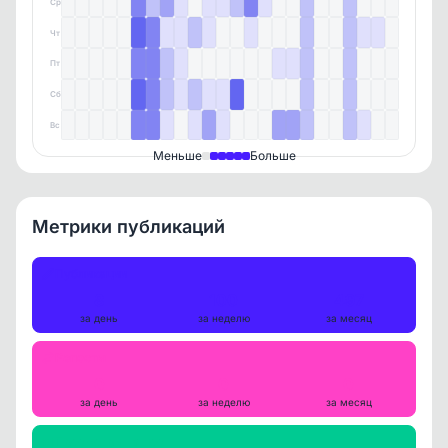
Ср
Чт
Пт
Сб
Вс
Меньше
Больше
Метрики публикаций
Публикации
8
100
497
за день
за неделю
за месяц
Репосты
0
0
0
за день
за неделю
за месяц
Просмотры на пост