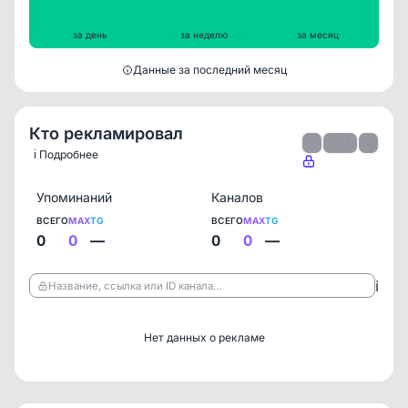
1263
1095
1026
за день
за неделю
за месяц
Данные за последний месяц
Кто рекламировал
‹
1 / 1
›
ℹ️ Подробнее
Упоминаний
Каналов
ВСЕГО
MAX
TG
ВСЕГО
MAX
TG
0
0
—
0
0
—
ℹ️
Название, ссылка или ID канала…
Нет данных о рекламе