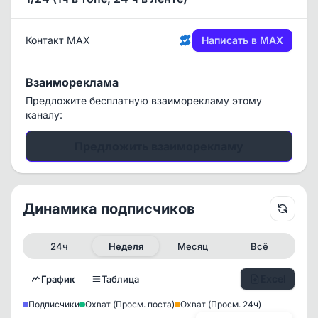
Контакт MAX
Написать в MAX
Взаимореклама
Предложите бесплатную взаиморекламу этому
каналу:
Предложить взаиморекламу
Динамика подписчиков
24ч
Неделя
Месяц
Всё
Excel
График
Таблица
Подписчики
Охват (Просм. поста)
Охват (Просм. 24ч)