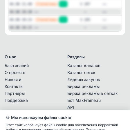
—
Статистика
04.08 21:48
+2
3 207
—
—
04.08 20:38
—
—
Статистика
04.08 20:15
+4
3 205
—
—
04.08 20:15
—
О нас
Разделы
База знаний
Каталог каналов
О проекте
Каталог сеток
Новости
Лидеры закупок
Контакты
Биржа рекламы
Партнёры
Биржа рекламы в сетках
Поддержка
Бот MaxFrame.ru
API
🍪 Мы используем файлы cookie
Документы
Этот сайт использует файлы cookie для обеспечения корректной
Политика
работы и улучшения качества обслуживания. Продолжая