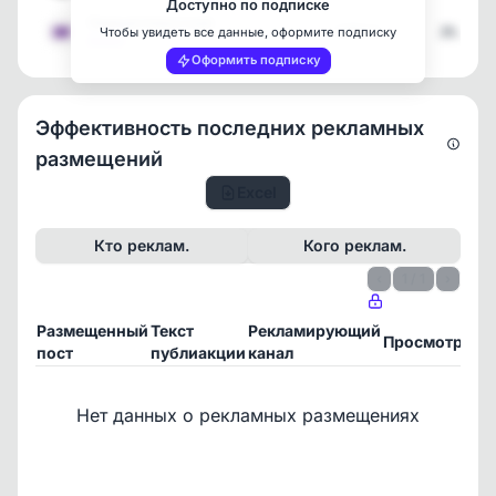
Доступно по подписке
Первый Новостной
1
170513
26.03.2
Чтобы увидеть все данные, оформите подписку
[max]
Оформить подписку
Эффективность последних рекламных
размещений
Excel
Кто реклам.
Кого реклам.
‹
1 / 1
›
Размещенный
Текст
Рекламирующий
П
Просмотры
пост
публиакции
канал
24
Нет данных о рекламных размещениях