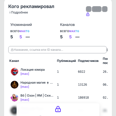
Кого рекламировал
‹
1 / 1
›
ℹ️ Подробнее
Упоминаний
Каналов
ВСЕГО
MAX
TG
ВСЕГО
MAX
TG
5
5
—
5
5
—
ℹ️
Название, ссылка или ID канала…
Послед
Канал
Публикаций
Подписчиков
пост
Локация юмора
1
6022
26.07.2
[max]
Народная магия ☀️ Примет…
1
13126
06.07.2
[max]
Вб | Озон | ЯМ | Скидка …
1
186918
02.07.2
[max]
Реальная Русь
1
272
26.04.2
[max]