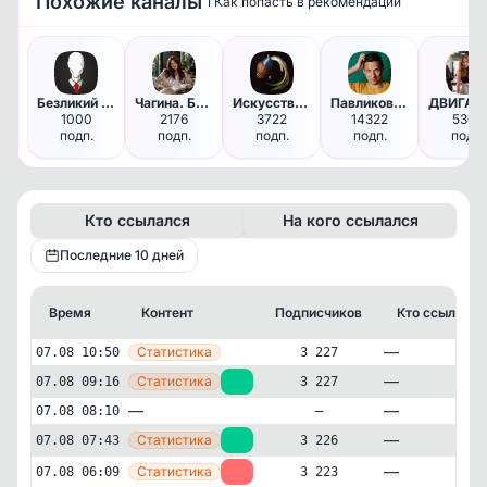
Похожие каналы
ℹ️ Как попасть в рекомендации
Безликий Психолог
Чагина. Без реверансов.
Искусство во ВСЁМ
Павликов опять что-то написал
1000
2176
3722
14322
5305
подп.
подп.
подп.
подп.
подп.
Кто ссылался
На кого ссылался
Последние 10 дней
Время
Контент
Подписчиков
Кто ссылался
—
Статистика
07.08 10:50
3 227
—
Статистика
07.08 09:16
+1
3 227
—
—
07.08 08:10
—
—
Статистика
07.08 07:43
+3
3 226
—
Статистика
07.08 06:09
-1
3 223