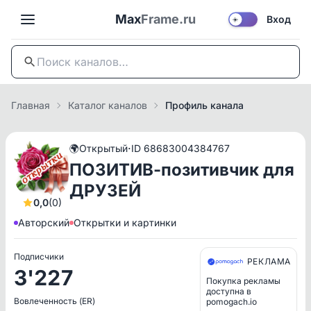
Max
Frame.ru
Вход
☀️
Главная
Каталог каналов
Профиль канала
·
🌍
Открытый
ID 68683004384767
ПОЗИТИВ-позитивчик для
ДРУЗЕЙ
0,0
(0)
Авторский
Открытки и картинки
Подписчики
РЕКЛАМА
3'227
Покупка рекламы
доступна в
Вовлеченность (ER)
pomogach.io